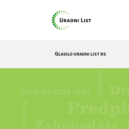
G
LASILO URADNI LIST RS