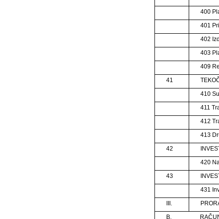
400 Pl
401 Pr
402 Izd
403 Pl
409 R
41
TEKOČ
410 Su
411 Tr
412 Tr
413 Dr
42
INVES
420 Na
43
INVES
431 Inv
III.
PRORA
B.
RAČUN