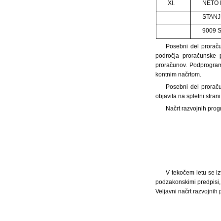
XI.
NETO F
STANJ
9009 S
Posebni del proraču
področja proračunske 
proračunov. Podprogram
kontnim načrtom.
Posebni del proraču
objavita na spletni stran
Načrt razvojnih prog
V tekočem letu se iz
podzakonskimi predpisi,
Veljavni načrt razvojnih