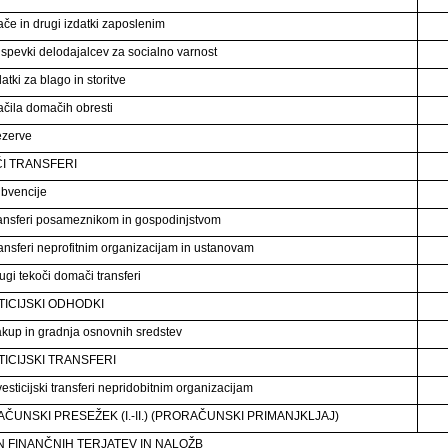
ače in drugi izdatki zaposlenim
ispevki delodajalcev za socialno varnost
atki za blago in storitve
ačila domačih obresti
ezerve
I TRANSFERI
bvencije
ansferi posameznikom in gospodinjstvom
ansferi neprofitnim organizacijam in ustanovam
ugi tekoči domači transferi
TICIJSKI ODHODKI
kup in gradnja osnovnih sredstev
TICIJSKI TRANSFERI
esticijski transferi nepridobitnim organizacijam
ČUNSKI PRESEŽEK (I.-II.) (PRORAČUNSKI PRIMANJKLJAJ)
 FINANČNIH TERJATEV IN NALOŽB