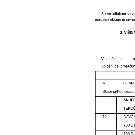
S tem odlokom se za
poroštev občine in javne
2. VIŠ
V splošnem delu pror
Splošni del proračun
A.
BILAN
Skupina/Podskupin
I.
SKUPA
TEKOČ
70
DAVČN
700 Da
703 Da