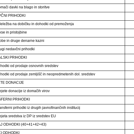
mači davki na blago in storitve
ČNI PRIHODKI
eležba na dobičku in dohodki od premoženja
se in pristojbine
obe in druge denarne kazni
ugi nedavčni prihodki
ALSKI PRIHODKI
ihodki od prodaje osnovnih sredstev
ihodki od prodaje zemljišč in neopredmetenih dol. sredstev
TE DONACIJE
ejete donacije iz domačih virov
FERNI PRIHODKI
nsferni prihodki iz drugih javnofinančnih institucij
ejeta sredstva iz DP iz sredstev EU
J ODHODKI (40+41+42+43)
I ODHODKI