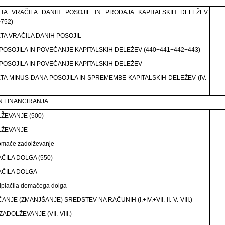
ETA VRAČILA DANIH POSOJIL IN PRODAJA KAPITALSKIH DELEŽEV
752)
TA VRAČILA DANIH POSOJIL
POSOJILA IN POVEČANJE KAPITALSKIH DELEŽEV (440+441+442+443)
POSOJILA IN POVEČANJE KAPITALSKIH DELEŽEV
TA MINUS DANA POSOJILA IN SPREMEMBE KAPITALSKIH DELEŽEV (IV.-
 FINANCIRANJA
ŽEVANJE (500)
LŽEVANJE
omače zadolževanje
ČILA DOLGA (550)
ČILA DOLGA
plačila domačega dolga
NJE (ZMANJŠANJE) SREDSTEV NA RAČUNIH (I.+IV.+VII.-II.-V.-VIII.)
ADOLŽEVANJE (VII.-VIII.)