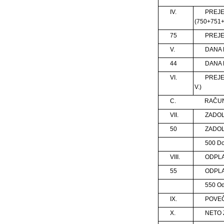
IV.
PREJ
(750+751+
75
PREJE
V.
DANA 
44
DANA 
VI.
PREJE
V.)
C.
RAČUN
VII.
ZADOL
50
ZADO
500 D
VIII.
ODPLA
55
ODPLA
550 Od
IX.
POVEČA
X.
NETO Z