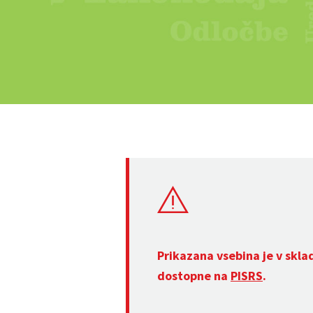
Prikazana vsebina je v skla
dostopne na
PISRS
.