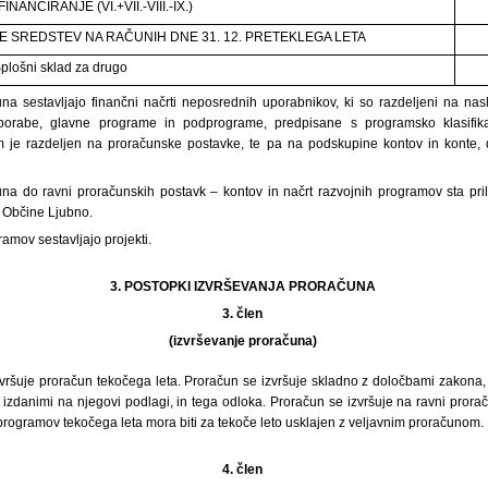
INANCIRANJE (VI.+VII.-VIII.-IX.)
E SREDSTEV NA RAČUNIH DNE 31. 12. PRETEKLEGA LETA
plošni sklad za drugo
na sestavljajo finančni načrti neposrednih uporabnikov, ki so razdeljeni na na
porabe, glavne programe in podprograme, predpisane s programsko klasifikac
 je razdeljen na proračunske postavke, te pa na podskupine kontov in konte,
na do ravni proračunskih postavk – kontov in načrt razvojnih programov sta pri
i Občine Ljubno.
ramov sestavljajo projekti.
3. POSTOPKI IZVRŠEVANJA PRORAČUNA
3. člen
(izvrševanje proračuna)
vršuje proračun tekočega leta. Proračun se izvršuje skladno z določbami zakona, 
 izdanimi na njegovi podlagi, in tega odloka. Proračun se izvršuje na ravni prora
 programov tekočega leta mora biti za tekoče leto usklajen z veljavnim proračunom.
4. člen