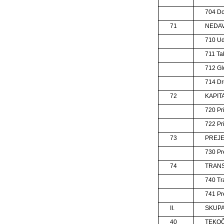
704 Do
71
NEDAV
710 Ud
711 Tak
712 Gl
714 Dr
72
KAPIT
720 Pr
722 Pr
73
PREJE
730 Pr
74
TRANS
740 Tra
741 Pr
II.
SKUPA
40
TEKOČ