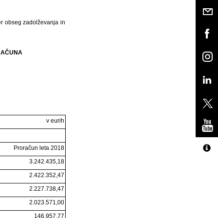
er obseg zadolževanja in
ORAČUNA
v eurih
Proračun leta 2018
3.242.435,18
2.422.352,47
2.227.738,47
2.023.571,00
146.957,77