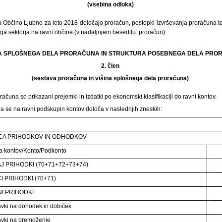
(vsebina odloka)
 Občino Ljubno za leto 2018 določajo proračun, postopki izvrševanja proračuna t
ga sektorja na ravni občine (v nadaljnjem besedilu: proračun).
INA SPLOŠNEGA DELA PRORAČUNA IN STRUKTURA POSEBNEGA DELA PR
2. člen
(sestava proračuna in višina splošnega dela proračuna)
ačuna so prikazani prejemki in izdatki po ekonomski klasifikaciji do ravni kontov.
a se na ravni podskupin kontov določa v naslednjih zneskih:
CA PRIHODKOV IN ODHODKOV
a kontov/Konto/Podkonto
J PRIHODKI (70+71+72+73+74)
I PRIHODKI (70+71)
I PRIHODKI
vki na dohodek in dobiček
vki na premoženje