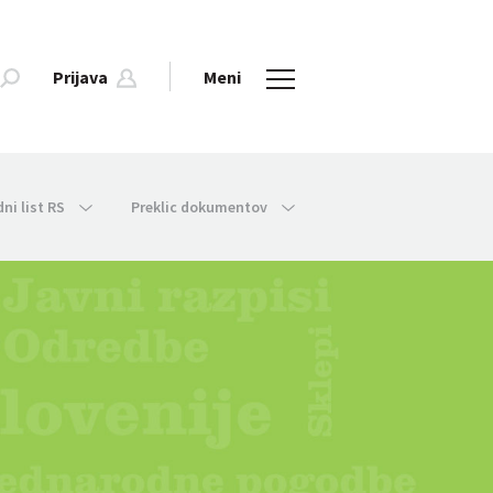
Prijava
Meni
dni list RS
Preklic dokumentov