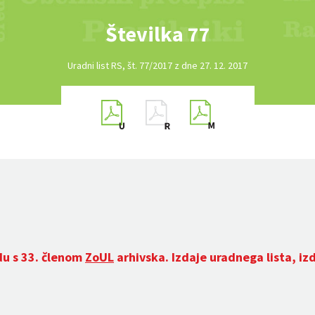
Številka 77
Uradni list RS, št. 77/2017 z dne 27. 12. 2017
du s 33. členom
ZoUL
arhivska. Izdaje uradnega lista, iz