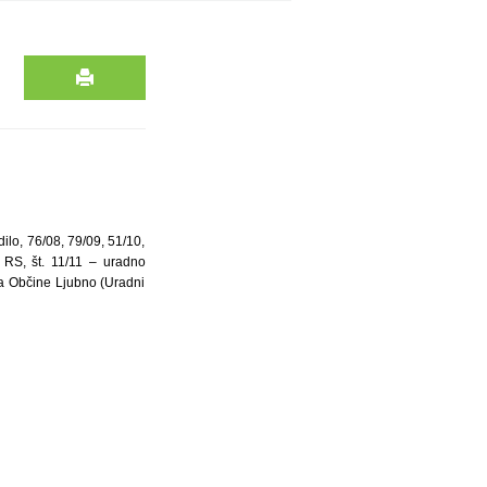
ilo, 76/08, 79/09, 51/10,
 RS, št. 11/11 – uradno
ta Občine Ljubno (Uradni