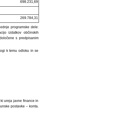
698.231,69
269.784,31
slednje programske dele:
ijo izdatkov občinskih
 določene s predpisanim
logi k temu odloku in se
ki ureja javne finance in
čunske postavke – konta.