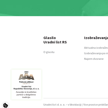
Glasilo
Izobraževanj
Uradni list RS
Aktualna izobraže
O glasilu
Izobraževanja po 
Najem dvorane
Uradni list d. o. o. – v likvidaciji / Vse pravice pridrža