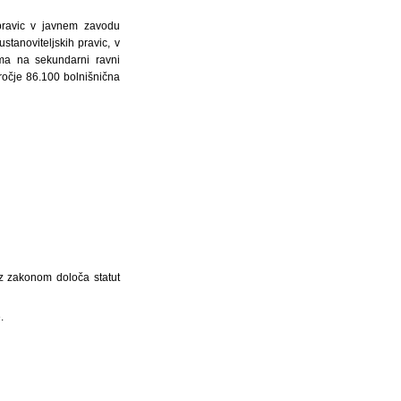
pravic v javnem zavodu
tanoviteljskih pravic, v
ama na sekundarni ravni
dročje 86.100 bolnišnična
 z zakonom določa statut
.