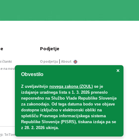
ce
Podjetje
|
i članki
O podjetju
About
se na novice
Kontakt
×
Obvestilo
Informacije javnega
značaja
Z uveljavitvijo
novega zakona (ZOUL)
se je
Oglaševanje
izdajanje uradnega lista s 1. 3. 2026 preneslo
Splošni pogoji
neposredno
na Službo Vlade Republike Slovenije
Izjava o varstvu osebnih
za zakonodajo
. Od tega datuma bodo vse objave
podatkov
dostopne izključno v elektronski obliki na
spletišču Pravnega informacijskega sistema
E-dražbe
Republike Slovenije (PISRS), tiskana izdaja pa se
z 28. 2. 2026 ukinja.
ji:
TriTim spletna agencija
v sodelovanju z 2Mobile