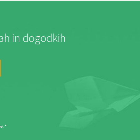
jah in dogodkih
ov
. *