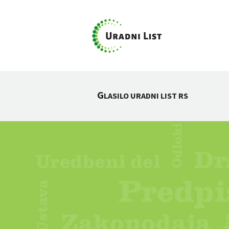
G
LASILO URADNI LIST RS