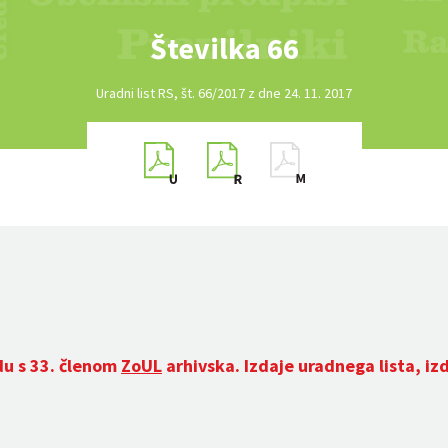
Številka 66
Uradni list RS, št. 66/2017 z dne 24. 11. 2017
du s 33. členom
ZoUL
arhivska. Izdaje uradnega lista, iz