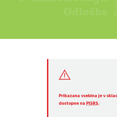
Prikazana vsebina je v skla
dostopne na
PISRS
.