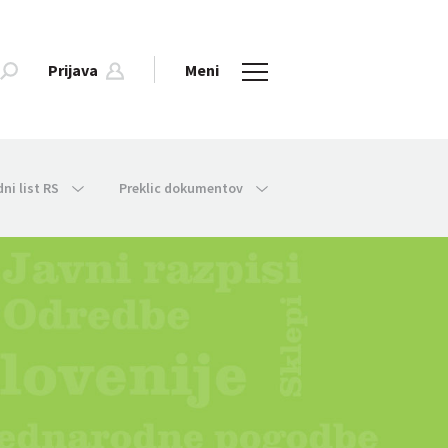
Prijava
Meni
dni list RS
Preklic dokumentov