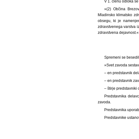
V 1. členu odloka se
»(2) Občina Brezov
Mladinsko klimatsko zdr
obsegu, ki je namenjen
zdravstvenega varstva iz
zdravstvena dejavnost.«
Spremeni se besedilo
»Svet zavoda sestavl
– en predstavnik de
– en predstavnik za
– štirje predstavniki
Predstavnika delavc
zavoda.
Predstavnika uporab
Predstavnike ustanov