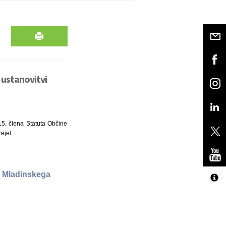
ustanovitvi
15. člena Statuta Občine
rejel
i Mladinskega