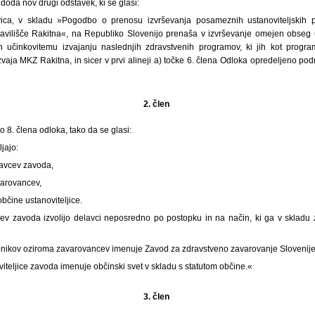
 doda nov drugi odstavek, ki se glasi:
ica, v skladu »Pogodbo o prenosu izvrševanja posameznih ustanoviteljskih 
avilišče Rakitna«, na Republiko Slovenijo prenaša v izvrševanje omejen obseg us
 učinkovitemu izvajanju naslednjih zdravstvenih programov, ki jih kot progr
vaja MKZ Rakitna, in sicer v prvi alineji a) točke 6. člena Odloka opredeljeno po
2. člen
 8. člena odloka, tako da se glasi:
jajo:
lavcev zavoda,
varovancev,
 občine ustanoviteljice.
ev zavoda izvolijo delavci neposredno po postopku in na način, ki ga v skladu
nikov oziroma zavarovancev imenuje Zavod za zdravstveno zavarovanje Slovenije
iteljice zavoda imenuje občinski svet v skladu s statutom občine.«
3. člen