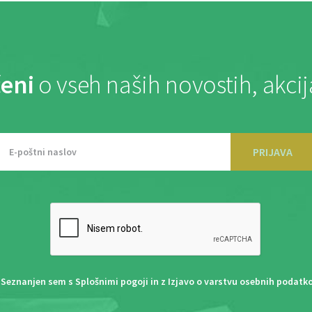
eni
o vseh naših novostih, akci
PRIJAVA
Seznanjen sem s
Splošnimi pogoji
in z
Izjavo o varstvu osebnih podatk