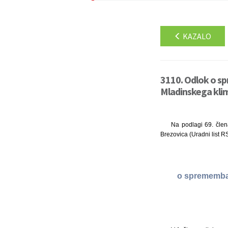
KAZALO
3110. Odlok o s
Mladinskega klim
Na podlagi 69. člen
Brezovica (Uradni list RS
o spremembah