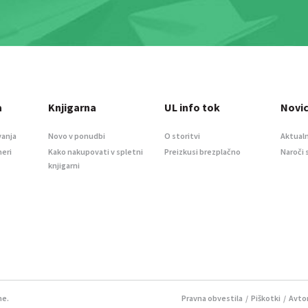
a
Knjigarna
UL info tok
Novi
vanja
Novo v ponudbi
O storitvi
Aktualn
meri
Kako nakupovati v spletni
Preizkusi brezplačno
Naroči 
knjigarni
ne.
Pravna obvestila
/
Piškotki
/ Avtor