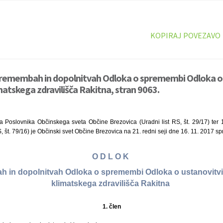
KOPIRAJ POVEZAVO
premembah in dopolnitvah Odloka o spremembi Odloka o 
atskega zdravilišča Rakitna, stran 9063.
a Poslovnika Občinskega sveta Občine Brezovica (Uradni list RS, št. 29/17) ter 
, št. 79/16) je Občinski svet Občine Brezovica na 21. redni seji dne 16. 11. 2017 sp
O D L O K
 in dopolnitvah Odloka o spremembi Odloka o ustanovitv
klimatskega zdravilišča Rakitna
1
.
člen