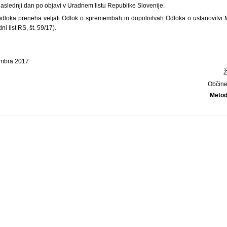
naslednji dan po objavi v Uradnem listu Republike Slovenije.
a odloka preneha veljati Odlok o spremembah in dopolnitvah Odloka o ustanovitvi
i list RS, št. 59/17).
embra 2017
Občine
Metod