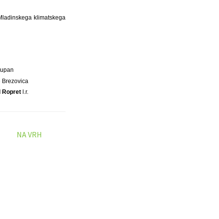
 Mladinskega klimatskega
Župan
 Brezovica
 Ropret
l.r.
NA VRH