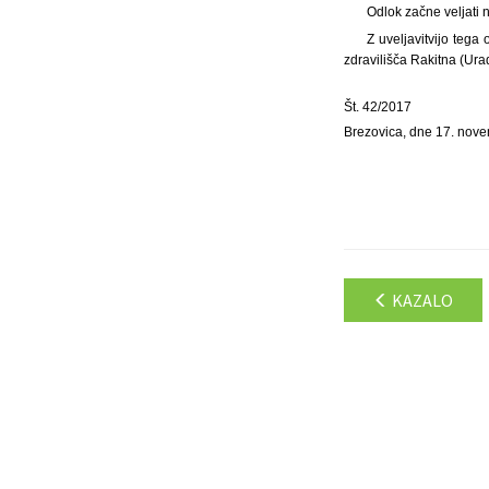
Odlok začne veljati 
Z uveljavitvijo teg
zdravilišča Rakitna (Uradn
Št. 42/2017
Brezovica, dne 17. nov
KAZALO