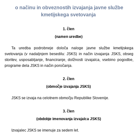
o načinu in obveznostih izvajanja javne službe
kmetijskega svetovanja
1. člen
(namen uredbe)
Ta uredba podrobneje določa naloge javne službe kmetijskega
svetovanja (v nadaljnjem besedilu: JSKS) in način izvajanja JSKS, obseg
storitev, usposabljanje, financiranje, dolžnosti izvajalca, vsebino pogodbe,
programe dela JSKS in način poročanja.
2. člen
(območje izvajanja JSKS)
JSKS se izvaja na celotnem območju Republike Slovenije.
3. člen
(obdobje imenovanja izvajalca JSKS)
Izvajalec JSKS se imenuje za sedem let.