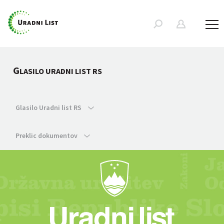
G
LASILO URADNI LIST RS
Glasilo Uradni list RS
Preklic dokumentov