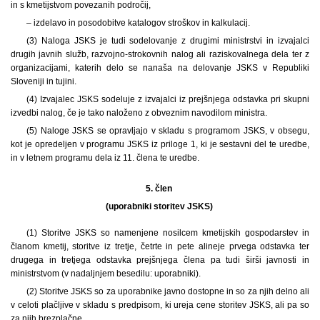
in s kmetijstvom povezanih področij,
– izdelavo in posodobitve katalogov stroškov in kalkulacij.
(3) Naloga JSKS je tudi sodelovanje z drugimi ministrstvi in izvajalci
drugih javnih služb, razvojno-strokovnih nalog ali raziskovalnega dela ter z
organizacijami, katerih delo se nanaša na delovanje JSKS v Republiki
Sloveniji in tujini.
(4) Izvajalec JSKS sodeluje z izvajalci iz prejšnjega odstavka pri skupni
izvedbi nalog, če je tako naloženo z obveznim navodilom ministra.
(5) Naloge JSKS se opravljajo v skladu s programom JSKS, v obsegu,
kot je opredeljen v programu JSKS iz priloge 1, ki je sestavni del te uredbe,
in v letnem programu dela iz 11. člena te uredbe.
5. člen
(uporabniki storitev JSKS)
(1) Storitve JSKS so namenjene nosilcem kmetijskih gospodarstev in
članom kmetij, storitve iz tretje, četrte in pete alineje prvega odstavka ter
drugega in tretjega odstavka prejšnjega člena pa tudi širši javnosti in
ministrstvom (v nadaljnjem besedilu: uporabniki).
(2) Storitve JSKS so za uporabnike javno dostopne in so za njih delno ali
v celoti plačljive v skladu s predpisom, ki ureja cene storitev JSKS, ali pa so
za njih brezplačne.