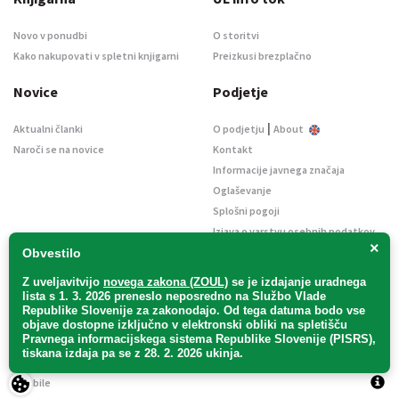
Novo v ponudbi
O storitvi
Kako nakupovati v spletni knjigarni
Preizkusi brezplačno
Novice
Podjetje
|
Aktualni članki
O podjetju
About
Naroči se na novice
Kontakt
Informacije javnega značaja
Oglaševanje
Splošni pogoji
Izjava o varstvu osebnih podatkov
×
E-dražbe
Obvestilo
Z uveljavitvijo
novega zakona (ZOUL)
se je
izdajanje uradnega
lista s 1. 3. 2026 preneslo
neposredno
na Službo Vlade
Republike Slovenije za zakonodajo
. Od tega datuma bodo vse
objave dostopne izključno v elektronski obliki na spletišču
Pravnega informacijskega sistema Republike Slovenije (PISRS),
Uradni list d. o. o. – v likvidaciji / Vse pravice pridržane.
tiskana izdaja pa se z 28. 2. 2026 ukinja.
Pravna obvestila
/
Piškotki
/ Avtorji:
TriTim spletna agencija
v sodelovanju z
2Mobile