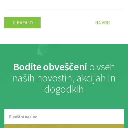
KAZALO
NA VRH
Bodite obveščeni
o vseh
naših novostih, akcijah in
dogodkih