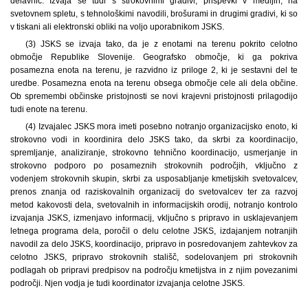
delavnic. Izvaja se tudi s strokovnimi gradivi, prispevki v medijih, na
svetovnem spletu, s tehnološkimi navodili, brošurami in drugimi gradivi, ki so
v tiskani ali elektronski obliki na voljo uporabnikom JSKS.
(3) JSKS se izvaja tako, da je z enotami na terenu pokrito celotno
območje Republike Slovenije. Geografsko območje, ki ga pokriva
posamezna enota na terenu, je razvidno iz priloge 2, ki je sestavni del te
uredbe. Posamezna enota na terenu obsega območje cele ali dela občine.
Ob spremembi občinske pristojnosti se novi krajevni pristojnosti prilagodijo
tudi enote na terenu.
(4) Izvajalec JSKS mora imeti posebno notranjo organizacijsko enoto, ki
strokovno vodi in koordinira delo JSKS tako, da skrbi za koordinacijo,
spremljanje, analiziranje, strokovno tehnično koordinacijo, usmerjanje in
strokovno podporo po posameznih strokovnih področjih, vključno z
vodenjem strokovnih skupin, skrbi za usposabljanje kmetijskih svetovalcev,
prenos znanja od raziskovalnih organizacij do svetovalcev ter za razvoj
metod kakovosti dela, svetovalnih in informacijskih orodij, notranjo kontrolo
izvajanja JSKS, izmenjavo informacij, vključno s pripravo in usklajevanjem
letnega programa dela, poročil o delu celotne JSKS, izdajanjem notranjih
navodil za delo JSKS, koordinacijo, pripravo in posredovanjem zahtevkov za
celotno JSKS, pripravo strokovnih stališč, sodelovanjem pri strokovnih
podlagah ob pripravi predpisov na področju kmetijstva in z njim povezanimi
področji. Njen vodja je tudi koordinator izvajanja celotne JSKS.