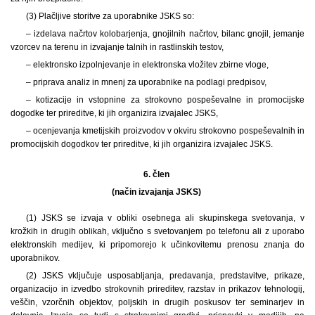
(3) Plačljive storitve za uporabnike JSKS so:
– izdelava načrtov kolobarjenja, gnojilnih načrtov, bilanc gnojil, jemanje
vzorcev na terenu in izvajanje talnih in rastlinskih testov,
– elektronsko izpolnjevanje in elektronska vložitev zbirne vloge,
– priprava analiz in mnenj za uporabnike na podlagi predpisov,
– kotizacije in vstopnine za strokovno pospeševalne in promocijske
dogodke ter prireditve, ki jih organizira izvajalec JSKS,
– ocenjevanja kmetijskih proizvodov v okviru strokovno pospeševalnih in
promocijskih dogodkov ter prireditve, ki jih organizira izvajalec JSKS.
6. člen
(način izvajanja JSKS)
(1) JSKS se izvaja v obliki osebnega ali skupinskega svetovanja, v
krožkih in drugih oblikah, vključno s svetovanjem po telefonu ali z uporabo
elektronskih medijev, ki pripomorejo k učinkovitemu prenosu znanja do
uporabnikov.
(2) JSKS vključuje usposabljanja, predavanja, predstavitve, prikaze,
organizacijo in izvedbo strokovnih prireditev, razstav in prikazov tehnologij,
veščin, vzorčnih objektov, poljskih in drugih poskusov ter seminarjev in