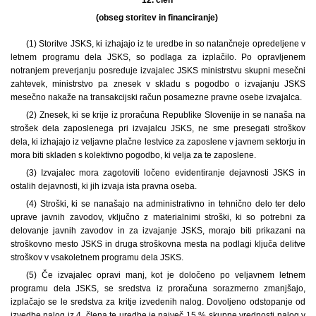
(obseg storitev in financiranje)
(1) Storitve JSKS, ki izhajajo iz te uredbe in so natančneje opredeljene v
letnem programu dela JSKS, so podlaga za izplačilo. Po opravljenem
notranjem preverjanju posreduje izvajalec JSKS ministrstvu skupni mesečni
zahtevek, ministrstvo pa znesek v skladu s pogodbo o izvajanju JSKS
mesečno nakaže na transakcijski račun posamezne pravne osebe izvajalca.
(2) Znesek, ki se krije iz proračuna Republike Slovenije in se nanaša na
strošek dela zaposlenega pri izvajalcu JSKS, ne sme presegati stroškov
dela, ki izhajajo iz veljavne plačne lestvice za zaposlene v javnem sektorju in
mora biti skladen s kolektivno pogodbo, ki velja za te zaposlene.
(3) Izvajalec mora zagotoviti ločeno evidentiranje dejavnosti JSKS in
ostalih dejavnosti, ki jih izvaja ista pravna oseba.
(4) Stroški, ki se nanašajo na administrativno in tehnično delo ter delo
uprave javnih zavodov, vključno z materialnimi stroški, ki so potrebni za
delovanje javnih zavodov in za izvajanje JSKS, morajo biti prikazani na
stroškovno mesto JSKS in druga stroškovna mesta na podlagi ključa delitve
stroškov v vsakoletnem programu dela JSKS.
(5) Če izvajalec opravi manj, kot je določeno po veljavnem letnem
programu dela JSKS, se sredstva iz proračuna sorazmerno zmanjšajo,
izplačajo se le sredstva za kritje izvedenih nalog. Dovoljeno odstopanje od
izvedbe nalog iz 4. člena te uredbe je največ 15 % skupne vrednosti nalog v