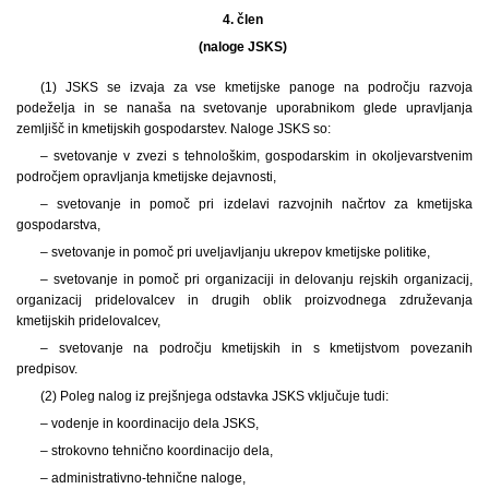
4. člen
(naloge JSKS)
(1) JSKS se izvaja za vse kmetijske panoge na področju razvoja
podeželja in se nanaša na svetovanje uporabnikom glede upravljanja
zemljišč in kmetijskih gospodarstev. Naloge JSKS so:
– svetovanje v zvezi s tehnološkim, gospodarskim in okoljevarstvenim
področjem opravljanja kmetijske dejavnosti,
– svetovanje in pomoč pri izdelavi razvojnih načrtov za kmetijska
gospodarstva,
– svetovanje in pomoč pri uveljavljanju ukrepov kmetijske politike,
– svetovanje in pomoč pri organizaciji in delovanju rejskih organizacij,
organizacij pridelovalcev in drugih oblik proizvodnega združevanja
kmetijskih pridelovalcev,
– svetovanje na področju kmetijskih in s kmetijstvom povezanih
predpisov.
(2) Poleg nalog iz prejšnjega odstavka JSKS vključuje tudi:
– vodenje in koordinacijo dela JSKS,
– strokovno tehnično koordinacijo dela,
– administrativno-tehnične naloge,