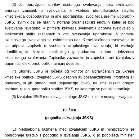
(3) Za opravljeno storitev osebnega svetovanja mora svetovalec
pripraviti zapisnik o svetovanju, ki vsebuje identifikacijsko številko
kmetijskega gospodarstva in ime uporabnika, izvod tega prejme uporabnik
JSKS, izvirnik pa se hrani v notranji organizacijski enoti, v kateri je bilo
svetovanje izvedeno. V primeru kratkega svetovanja pripravi svetovalec v
elektronski obliki zaznamek o vrsti svetovanja uporabniku. V primeru
skupinskega svetovanja se evidentirajo udeleženci takšnega svetovanja in
se pripravi zapisek o vsebinah skupinskega svetovanja, ki vsebuje
identifikacijsko številko kmetijskega gospodarstva in ime udeleženca
skupinskega svetovanja. Zapisnike zaznamke in zapiske hrani izvajalec v
papirni ali elektronski obliki najmanj deset let.
(4) Storitev JSKS je ločena od kontrol pri upravičencih za ukrepe
kmetijske politike. Izvajalec JSKS osebnih ali posameznikovih informacij ali
podatkov, ki jih pridobi med dejavnostjo JSKS, ne sme razkriti drugim
osebam, razen uporabniku storitve JSKS, na katerega se podatki nanašajo.
(5) Izvajalec JSKS mora izvajati naloge JSKS do izbire novega izvajalca.
10. člen
(pogodba o izvajanju JSKS)
(1) Medsebojna razmerja med izvajalcem JSKS in ministrstvom se
podrobneje uredijo s pogodbo o izvajanju JSKS, ki jo podpišeta minister,