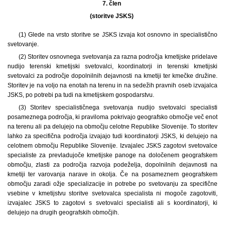
7. člen
(storitve JSKS)
(1) Glede na vrsto storitve se JSKS izvaja kot osnovno in specialistično
svetovanje.
(2) Storitev osnovnega svetovanja za razna področja kmetijske pridelave
nudijo terenski kmetijski svetovalci, koordinatorji in terenski kmetijski
svetovalci za področje dopolnilnih dejavnosti na kmetiji ter kmečke družine.
Storitev je na voljo na enotah na terenu in na sedežih pravnih oseb izvajalca
JSKS, po potrebi pa tudi na kmetijskem gospodarstvu.
(3) Storitev specialističnega svetovanja nudijo svetovalci specialisti
posameznega področja, ki praviloma pokrivajo geografsko območje več enot
na terenu ali pa delujejo na območju celotne Republike Slovenije. To storitev
lahko za specifična področja izvajajo tudi koordinatorji JSKS, ki delujejo na
celotnem območju Republike Slovenije. Izvajalec JSKS zagotovi svetovalce
specialiste za prevladujoče kmetijske panoge na določenem geografskem
območju, zlasti za področja razvoja podeželja, dopolnilnih dejavnosti na
kmetiji ter varovanja narave in okolja. Če na posameznem geografskem
območju zaradi ožje specializacije in potrebe po svetovanju za specifične
vsebine v kmetijstvu storitve svetovalca specialista ni mogoče zagotoviti,
izvajalec JSKS to zagotovi s svetovalci specialisti ali s koordinatorji, ki
delujejo na drugih geografskih območjih.