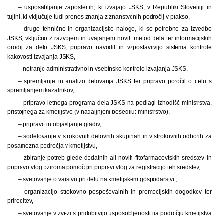
– usposabljanje zaposlenih, ki izvajajo JSKS, v Republiki Sloveniji in
tujini, ki vključuje tudi prenos znanja z znanstvenih področij v prakso,
– druge tehnične in organizacijske naloge, ki so potrebne za izvedbo
JSKS, vključno z razvojem in uvajanjem novih metod dela ter informacijskih
orodij za delo JSKS, pripravo navodil in vzpostavitvijo sistema kontrole
kakovosti izvajanja JSKS,
– notranjo administrativno in vsebinsko kontrolo izvajanja JSKS,
– spremljanje in analizo delovanja JSKS ter pripravo poročil o delu s
spremljanjem kazalnikov,
– pripravo letnega programa dela JSKS na podlagi izhodišč ministrstva,
pristojnega za kmetijstvo (v nadaljnjem besedilu: ministrstvo),
– pripravo in objavljanje gradiv,
– sodelovanje v strokovnih delovnih skupinah in v strokovnih odborih za
posamezna področja v kmetijstvu,
– zbiranje potreb glede dodatnih ali novih fitofarmacevtskih sredstev in
pripravo vlog oziroma pomoč pri pripravi vlog za registracijo teh sredstev,
– svetovanje o varstvu pri delu na kmetijskem gospodarstvu,
– organizacijo strokovno pospeševalnih in promocijskih dogodkov ter
prireditev,
– svetovanje v zvezi s pridobitvijo usposobljenosti na področju kmetijstva