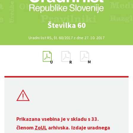
Številka 60
Uradni list RS, št. 60/2017 z dne 27. 10. 2017
Prikazana vsebina je v skladu s 33.
členom
ZoUL
arhivska. Izdaje uradnega