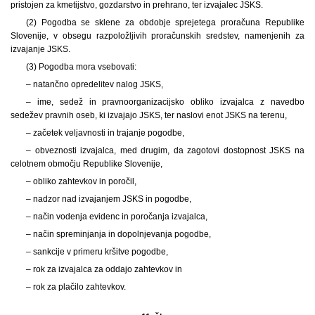
pristojen za kmetijstvo, gozdarstvo in prehrano, ter izvajalec JSKS.
(2) Pogodba se sklene za obdobje sprejetega proračuna Republike
Slovenije, v obsegu razpoložljivih proračunskih sredstev, namenjenih za
izvajanje JSKS.
(3) Pogodba mora vsebovati:
– natančno opredelitev nalog JSKS,
– ime, sedež in pravnoorganizacijsko obliko izvajalca z navedbo
sedežev pravnih oseb, ki izvajajo JSKS, ter naslovi enot JSKS na terenu,
– začetek veljavnosti in trajanje pogodbe,
– obveznosti izvajalca, med drugim, da zagotovi dostopnost JSKS na
celotnem območju Republike Slovenije,
– obliko zahtevkov in poročil,
– nadzor nad izvajanjem JSKS in pogodbe,
– način vodenja evidenc in poročanja izvajalca,
– način spreminjanja in dopolnjevanja pogodbe,
– sankcije v primeru kršitve pogodbe,
– rok za izvajalca za oddajo zahtevkov in
– rok za plačilo zahtevkov.