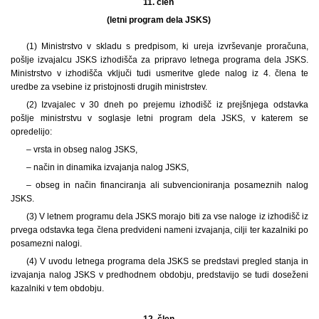
11. člen
(letni program dela JSKS)
(1) Ministrstvo v skladu s predpisom, ki ureja izvrševanje proračuna,
pošlje izvajalcu JSKS izhodišča za pripravo letnega programa dela JSKS.
Ministrstvo v izhodišča vključi tudi usmeritve glede nalog iz 4. člena te
uredbe za vsebine iz pristojnosti drugih ministrstev.
(2) Izvajalec v 30 dneh po prejemu izhodišč iz prejšnjega odstavka
pošlje ministrstvu v soglasje letni program dela JSKS, v katerem se
opredelijo:
– vrsta in obseg nalog JSKS,
– način in dinamika izvajanja nalog JSKS,
– obseg in način financiranja ali subvencioniranja posameznih nalog
JSKS.
(3) V letnem programu dela JSKS morajo biti za vse naloge iz izhodišč iz
prvega odstavka tega člena predvideni nameni izvajanja, cilji ter kazalniki po
posamezni nalogi.
(4) V uvodu letnega programa dela JSKS se predstavi pregled stanja in
izvajanja nalog JSKS v predhodnem obdobju, predstavijo se tudi doseženi
kazalniki v tem obdobju.
12. člen