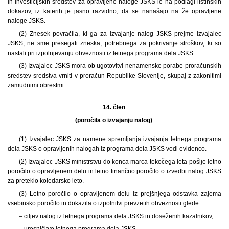
in investicijskih sredstev za opravljene naloge JSKS le na podlagi listinskih
dokazov, iz katerih je jasno razvidno, da se nanašajo na že opravljene
naloge JSKS.
(2) Znesek povračila, ki ga za izvajanje nalog JSKS prejme izvajalec
JSKS, ne sme presegati zneska, potrebnega za pokrivanje stroškov, ki so
nastali pri izpolnjevanju obveznosti iz letnega programa dela JSKS.
(3) Izvajalec JSKS mora ob ugotovitvi nenamenske porabe proračunskih
sredstev sredstva vrniti v proračun Republike Slovenije, skupaj z zakonitimi
zamudnimi obrestmi.
14. člen
(poročila o izvajanju nalog)
(1) Izvajalec JSKS za namene spremljanja izvajanja letnega programa
dela JSKS o opravljenih nalogah iz programa dela JSKS vodi evidenco.
(2) Izvajalec JSKS ministrstvu do konca marca tekočega leta pošlje letno
poročilo o opravljenem delu in letno finančno poročilo o izvedbi nalog JSKS
za preteklo koledarsko leto.
(3) Letno poročilo o opravljenem delu iz prejšnjega odstavka zajema
vsebinsko poročilo in dokazila o izpolnitvi prevzetih obveznosti glede:
– ciljev nalog iz letnega programa dela JSKS in doseženih kazalnikov,
– uresničitve letnega programa dela JSKS,