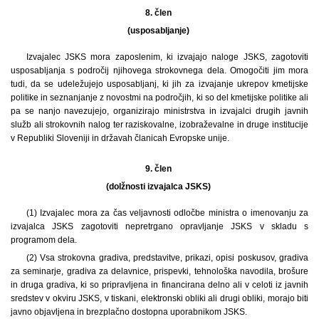
8. člen
(usposabljanje)
Izvajalec JSKS mora zaposlenim, ki izvajajo naloge JSKS, zagotoviti
usposabljanja s področij njihovega strokovnega dela. Omogočiti jim mora
tudi, da se udeležujejo usposabljanj, ki jih za izvajanje ukrepov kmetijske
politike in seznanjanje z novostmi na področjih, ki so del kmetijske politike ali
pa se nanjo navezujejo, organizirajo ministrstva in izvajalci drugih javnih
služb ali strokovnih nalog ter raziskovalne, izobraževalne in druge institucije
v Republiki Sloveniji in državah članicah Evropske unije.
9. člen
(dolžnosti izvajalca JSKS)
(1) Izvajalec mora za čas veljavnosti odločbe ministra o imenovanju za
izvajalca JSKS zagotoviti nepretrgano opravljanje JSKS v skladu s
programom dela.
(2) Vsa strokovna gradiva, predstavitve, prikazi, opisi poskusov, gradiva
za seminarje, gradiva za delavnice, prispevki, tehnološka navodila, brošure
in druga gradiva, ki so pripravljena in financirana delno ali v celoti iz javnih
sredstev v okviru JSKS, v tiskani, elektronski obliki ali drugi obliki, morajo biti
javno objavljena in brezplačno dostopna uporabnikom JSKS.