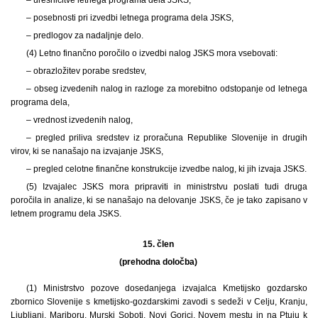
– posebnosti pri izvedbi letnega programa dela JSKS,
– predlogov za nadaljnje delo.
(4) Letno finančno poročilo o izvedbi nalog JSKS mora vsebovati:
– obrazložitev porabe sredstev,
– obseg izvedenih nalog in razloge za morebitno odstopanje od letnega
programa dela,
– vrednost izvedenih nalog,
– pregled priliva sredstev iz proračuna Republike Slovenije in drugih
virov, ki se nanašajo na izvajanje JSKS,
– pregled celotne finančne konstrukcije izvedbe nalog, ki jih izvaja JSKS.
(5) Izvajalec JSKS mora pripraviti in ministrstvu poslati tudi druga
poročila in analize, ki se nanašajo na delovanje JSKS, če je tako zapisano v
letnem programu dela JSKS.
15. člen
(prehodna določba)
(1) Ministrstvo pozove dosedanjega izvajalca Kmetijsko gozdarsko
zbornico Slovenije s kmetijsko-gozdarskimi zavodi s sedeži v Celju, Kranju,
Ljubljani, Mariboru, Murski Soboti, Novi Gorici, Novem mestu in na Ptuju k