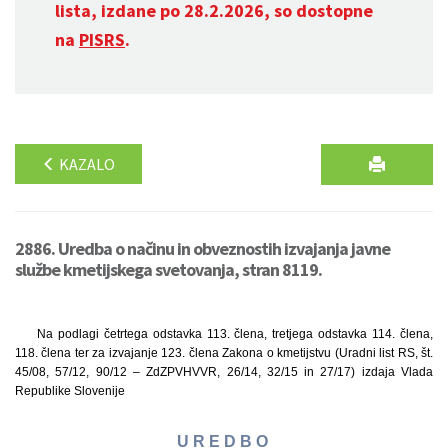
lista, izdane po 28.2.2026, so dostopne
na
PISRS
.
KAZALO
2886. Uredba o načinu in obveznostih izvajanja javne
službe kmetijskega svetovanja, stran 8119.
Na podlagi četrtega odstavka 113. člena, tretjega odstavka 114. člena,
118. člena ter za izvajanje 123. člena Zakona o kmetijstvu (Uradni list RS, št.
45/08, 57/12, 90/12 – ZdZPVHVVR, 26/14, 32/15 in 27/17) izdaja Vlada
Republike Slovenije
U R E D B O