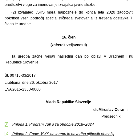
predložitvi vloge za imenovanje izvajalca javne službe.
(2) Izvajalec JSKS mora najpozneje do konca leta 2020 zagotoviti
pokritost vseh področij specialističnega svetovanja iz tretjega odstavka 7.
člena te uredbe.
16. člen
(začetek veljavnosti)
Ta uredba začne veljati naslednji dan po objavi v Uradnem listu
Republike Slovenije.
Št. 00715-33/2017
Ljubljana, dne 26. oktobra 2017
EVA 2015-2330-0060
Vlada Republike Slovenije
dr. Miroslav Cerar
l.r.
Predsednik
Priloga 1: Program JSKS za obdobje 2018–2024
Priloga 2: Enote JSKS na terenu in navedba njihovih območij