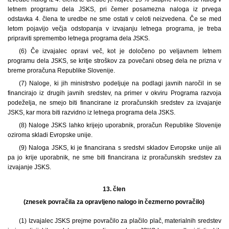
letnem programu dela JSKS, pri čemer posamezna naloga iz prvega
odstavka 4. člena te uredbe ne sme ostati v celoti neizvedena. Če se med
letom pojavijo večja odstopanja v izvajanju letnega programa, je treba
pripraviti spremembo letnega programa dela JSKS.
(6) Če izvajalec opravi več, kot je določeno po veljavnem letnem
programu dela JSKS, se kritje stroškov za povečani obseg dela ne prizna v
breme proračuna Republike Slovenije.
(7) Naloge, ki jih ministrstvo podeljuje na podlagi javnih naročil in se
financirajo iz drugih javnih sredstev, na primer v okviru Programa razvoja
podeželja, ne smejo biti financirane iz proračunskih sredstev za izvajanje
JSKS, kar mora biti razvidno iz letnega programa dela JSKS.
(8) Naloge JSKS lahko krijejo uporabnik, proračun Republike Slovenije
oziroma skladi Evropske unije.
(9) Naloga JSKS, ki je financirana s sredstvi skladov Evropske unije ali
pa jo krije uporabnik, ne sme biti financirana iz proračunskih sredstev za
izvajanje JSKS.
13. člen
(znesek povračila za opravljeno nalogo in čezmerno povračilo)
(1) Izvajalec JSKS prejme povračilo za plačilo plač, materialnih sredstev