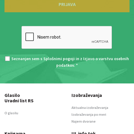
PRIJAVA
Seznanjen sem s
Splošnimi pogoji
in z
Izjavo o varstvu osebnih
podatkov
. *
Glasilo
Izobraževanja
Uradni list RS
Aktualna izobraževanja
O glasilu
Izobraževanja po meri
Najem dvorane
Knjigarna
UL info tok