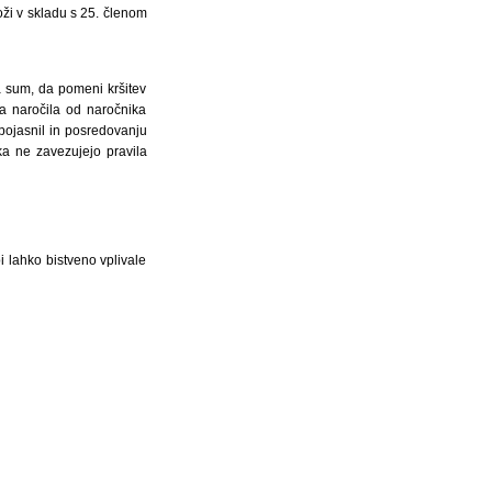
oži v skladu s 25. členom
 sum, da pomeni kršitev
ga naročila od naročnika
pojasnil in posredovanju
a ne zavezujejo pravila
i lahko bistveno vplivale