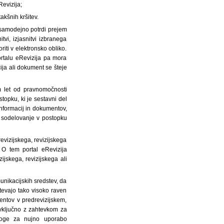
evizija;
akšnih kršitev.
m samodejno potrdi prejem
tvi, izjasnitvi izbranega
riti v elektronsko obliko.
ortalu eRevizija pa mora
cija ali dokument se šteje
m let od pravnomočnosti
topku, ki je sestavni del
informacij in dokumentov,
o sodelovanje v postopku
revizijskega, revizijskega
 O tem portal eRevizija
ijskega, revizijskega ali
unikacijskih sredstev, da
tevajo tako visoko raven
entov v predrevizijskem,
 vključno z zahtevkom za
zloge za nujno uporabo