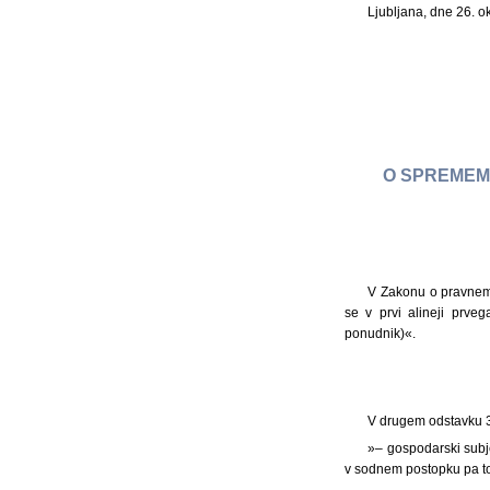
Ljubljana, dne 26. 
O SPREMEM
V Zakonu o pravnem 
se v prvi alineji prve
ponudnik)«.
V drugem odstavku 3.
»– gospodarski subje
v sodnem postopku pa tož