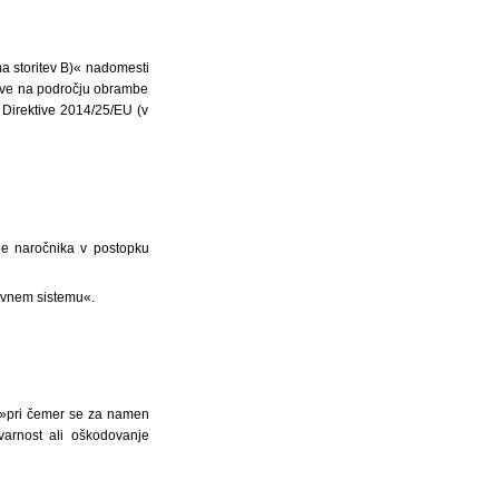
a storitev B)« nadomesti
ritve na področju obrambe
II Direktive 2014/25/EU (v
je naročnika v postopku
avnem sistemu«.
: »pri čemer se za namen
 varnost ali oškodovanje