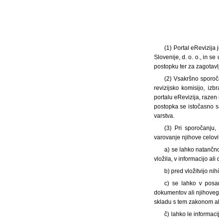
(1) Portal eRevizija 
Slovenije, d. o. o., in 
postopku ter za zagotavl
(2) Vsakršno sporoč
revizijsko komisijo, i
portalu eRevizija, razen
postopka se istočasno s
varstva.
(3) Pri sporočanju,
varovanje njihove celovit
a) se lahko natančno
vložila, v informacijo a
b) pred vložitvijo n
c) se lahko v posam
dokumentov ali njihovega
skladu s tem zakonom al
č) lahko le informa