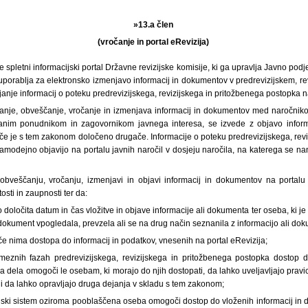
»13.a člen
(vročanje in portal eRevizija)
je spletni informacijski portal Državne revizijske komisije, ki ga upravlja Javno podj
se uporablja za elektronsko izmenjavo informacij in dokumentov v predrevizijskem, r
janje informacij o poteku predrevizijskega, revizijskega in pritožbenega postopka na
anje, obveščanje, vročanje in izmenjava informacij in dokumentov med naročnik
zbranim ponudnikom in zagovornikom javnega interesa, se izvede z objavo infor
 če je s tem zakonom določeno drugače. Informacije o poteku predrevizijskega, rev
amodejno objavijo na portalu javnih naročil v dosjeju naročila, na katerega se 
 obveščanju, vročanju, izmenjavi in objavi informacij in dokumentov na portalu
osti in zaupnosti ter da:
 določita datum in čas vložitve in objave informacije ali dokumenta ter oseba, ki je
li dokument vpogledala, prevzela ali se na drug način seznanila z informacijo ali d
ihče nima dostopa do informacij in podatkov, vnesenih na portal eRevizija;
eznih fazah predrevizijskega, revizijskega in pritožbenega postopka dostop do
 dela omogoči le osebam, ki morajo do njih dostopati, da lahko uveljavljajo prav
i da lahko opravljajo druga dejanja v skladu s tem zakonom;
cijski sistem oziroma pooblaščena oseba omogoči dostop do vloženih informacij in 