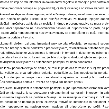
teresa dostop do teh informacij in dokumentov zagotovi samodejno prek portala eR
ršitve prepovedi dostopa ali pogojev iz b), c) ali č) točke tega odstavka ali poskusi t
dokument se šteje za vloženega na portal eRevizija z dnem, ko informacijski siste
kon določa drugače. Listine, ki se priložijo zahtevku za revizijo, njegovi dopolni
dločitvi naročnika o zahtevku za revizijo, in drugo procesno gradivo se mora pretvo
tina vroči neposredno na naslovnikovem naslovu ali priporočeno po pošti, na p
re listine vroča neposredno na naslovnikov naslov ali priporočeno po pošti. Informa
ave na portalu eRevizija.
 dokumenti, vloženi oziroma izmenjani prek portala eRevizija, se najmanj sede
revizijo hranijo v zbirki podatkov o predrevizijskem, revizijskem in pritožbenem pos
rtalu eRevizija lahko vsak dostopa le do svojih informacij in dokumentov oziroma 
a portalu eRevizija in do katerih mu je bilo dovoljeno dostopati glede na njegov
evizijskem, revizijskem ali pritožbenem postopku ter dana pooblastila.
ih težav portal eRevizija ne deluje, se roki, ki jih določa ta zakon in v tej fazi pred
pka veljajo za prva prihodnja dejanja, podaljšajo za čas nedelovanja portala.
 ki sodelujejo ali imajo pravico sodelovati v tej oziroma naslednji fazi predreviz
as nedelovanja portala eRevizija se objavi tudi na tem portalu.
evizijskem, revizijskem in pritožbenem postopku nujna uporaba neelektronskih kom
čutljive informacije, ki so povezane z obrambnim ali varnostnim interesom in zah
e ustrezno zagotoviti na portalu eRevizija, se za izmenjavo informacij in dokum
nem postopku ne uporablja portal eRevizija, temveč se informacije in dokumenti,
vročijo neposredno na naslovnikovem naslovu ali priporočeno po pošti. Ra