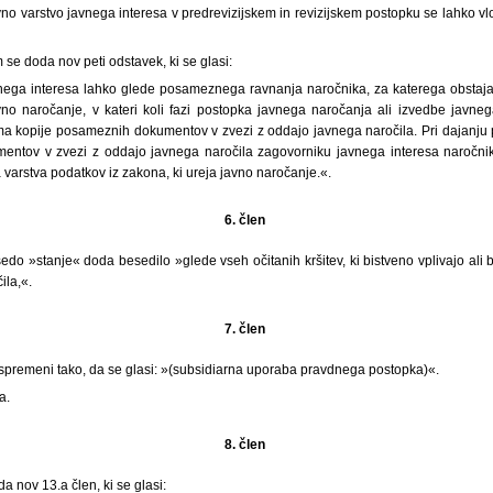
no varstvo javnega interesa v predrevizijskem in revizijskem postopku se lahko vl
 se doda nov peti odstavek, ki se glasi:
nega interesa lahko glede posameznega ravnanja naročnika, za katerega obstaja
avno naročanje, v kateri koli fazi postopka javnega naročanja ali izvedbe javne
ma kopije posameznih dokumentov v zvezi z oddajo javnega naročila. Pri dajanju 
entov v zvezi z oddajo javnega naročila zagovorniku javnega interesa naročnik
varstva podatkov iz zakona, ki ureja javno naročanje.«.
6. člen
edo »stanje« doda besedilo »glede vseh očitanih kršitev, ki bistveno vplivajo ali b
ila,«.
7. člen
 spremeni tako, da se glasi: »(subsidiarna uporaba pravdnega postopka)«.
a.
8. člen
a nov 13.a člen, ki se glasi: