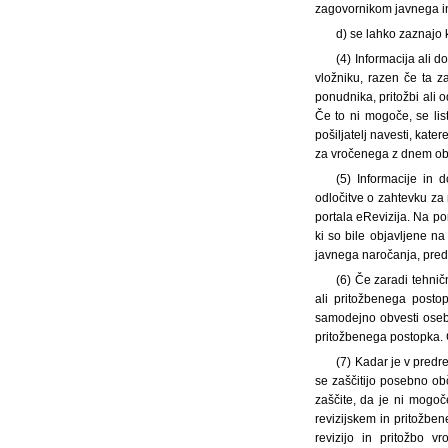
zagovornikom javnega in
d) se lahko zaznajo k
(4) Informacija ali 
vložniku, razen če ta za
ponudnika, pritožbi ali o
Če to ni mogoče, se lis
pošiljatelj navesti, kate
za vročenega z dnem obj
(5) Informacije in
odločitve o zahtevku za 
portala eRevizija. Na po
ki so bile objavljene n
javnega naročanja, predr
(6) Če zaradi tehničn
ali pritožbenega posto
samodejno obvesti osebe,
pritožbenega postopka. Č
(7) Kadar je v predr
se zaščitijo posebno ob
zaščite, da je ni mogoč
revizijskem in pritožbe
revizijo in pritožbo 