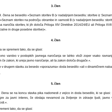
3. člen
. člena se besedilo »Seznam storitev B (v nadaljnjem besedilu: storitve iz Seznam
: »Seznam storitev na področju obrambe in varnosti B (v nadaljnjem besedilu: sto
na naročila storitev, ki jih določa Priloga XIV Direktive 2014/24/EU ali Priloga XV
ialne in druge posebne storitve)«.
4. člen
na se spremeni tako, da se glasi:
avno varstvo v postopkih javnega naročanja se lahko vloži zoper vsako ravnan
 če zakon, ki ureja javno naročanje, ali ta zakon določa drugače.«.
se v drugem stavku za besedo »sporazuma« doda besedilo »ali v dinamičnem nab
.
5. člen
 člena se na koncu stavka pika nadomesti z vejico in doda besedilo, ki se glasi
re za javni interes, če obstaja nevarnost za življenje in zdravje ljudi, javno
sti.«.
remeni tako, da se glasi: