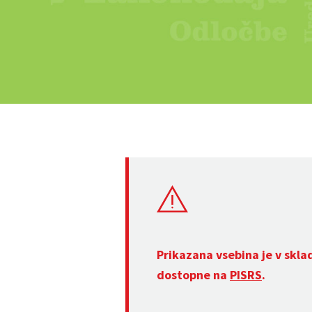
Prikazana vsebina je v skla
dostopne na
PISRS
.