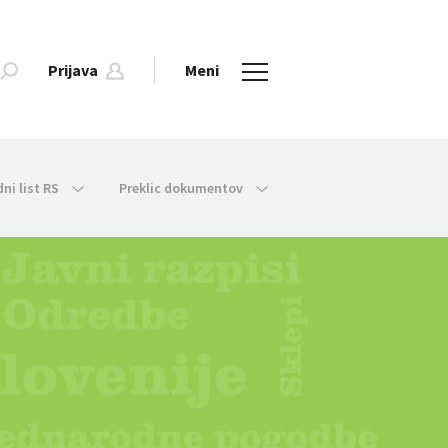
Prijava
Meni
dni list RS
Preklic dokumentov