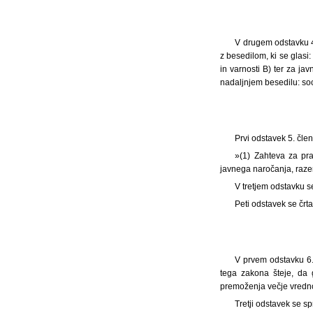
V drugem odstavku 4
z besedilom, ki se glasi
in varnosti B) ter za jav
nadaljnjem besedilu: soc
Prvi odstavek 5. čle
»(1) Zahteva za pr
javnega naročanja, razen
V tretjem odstavku 
Peti odstavek se črta
V prvem odstavku 6.
tega zakona šteje, da g
premoženja večje vredno
Tretji odstavek se sp