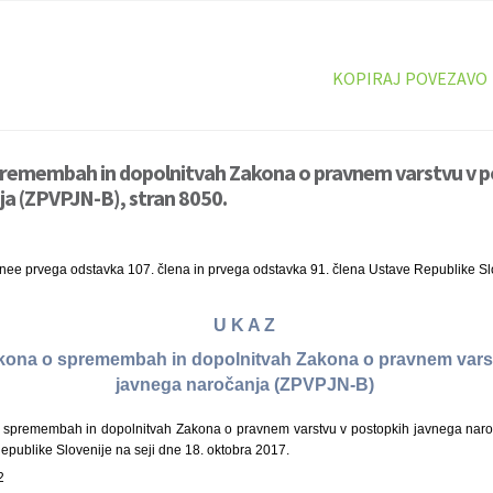
KOPIRAJ POVEZAVO
premembah in dopolnitvah Zakona o pravnem varstvu v 
a (ZPVPJN-B), stran 8050.
inee prvega odstavka 107. člena in prvega odstavka 91. člena Ustave Republike Sl
U K A Z
Zakona o spremembah in dopolnitvah Zakona o pravnem vars
javnega naročanja (ZPVPJN-B)
spremembah in dopolnitvah Zakona o pravnem varstvu v postopkih javnega naro
Republike Slovenije na seji dne 18. oktobra 2017.
2