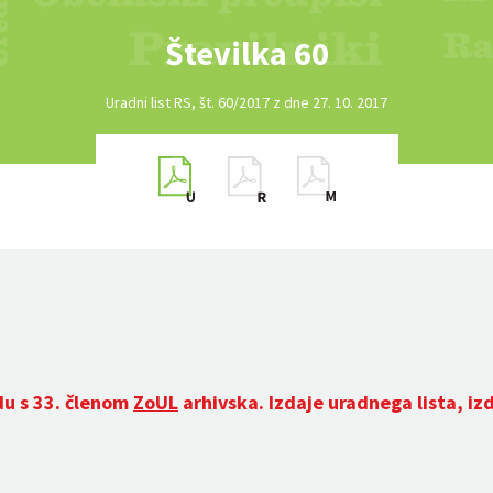
Številka 60
Uradni list RS, št. 60/2017 z dne 27. 10. 2017
du s 33. členom
ZoUL
arhivska. Izdaje uradnega lista, iz