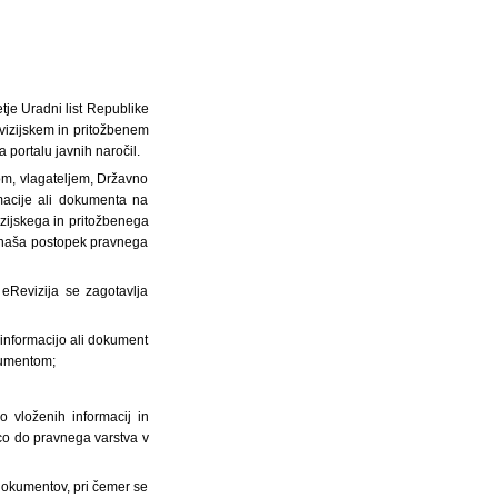
etje Uradni list Republike
evizijskem in pritožbenem
 portalu javnih naročil.
om, vlagateljem, Državno
macije ali dokumenta na
izijskega in pritožbenega
nanaša postopek pravnega
 eRevizija se zagotavlja
 informacijo ali dokument
okumentom;
 vloženih informacij in
ico do pravnega varstva v
dokumentov, pri čemer se