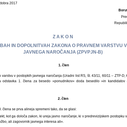
oktobra 2017
Boru
Pre
Republi
Z A K O N
BAH IN DOPOLNITVAH ZAKONA O PRAVNEM VARSTVU V
JAVNEGA NAROČANJA (ZPVPJN-B)
1.
člen
varstvu v postopkih javnega naročanja (Uradni list RS, št. 43/11, 60/11 – ZTP-D, 
ga odstavka 1. člena za besedo »ponudnikov« doda besedilo »in kandidatov 
2. člen
 člena se prva alineja spremeni tako, da se glasi:
kt, kot ga določa zakon, ki ureja javno naročanje, ki v predrevizijskem postopku vl
bo, ali zagovornik javnega interesa ali«.