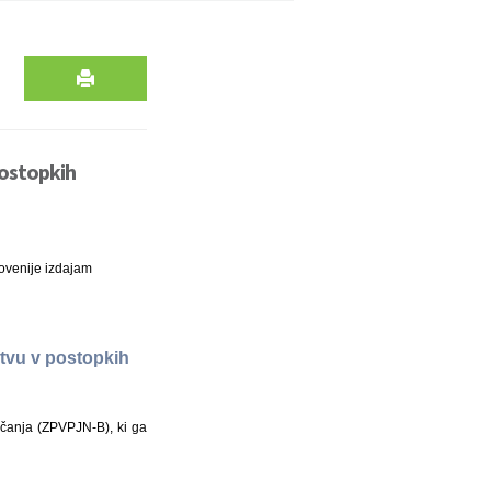
postopkih
ovenije izdajam
tvu v postopkih
čanja (ZPVPJN-B), ki ga