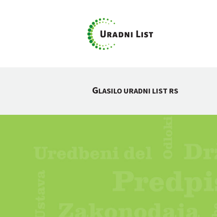
G
LASILO URADNI LIST RS