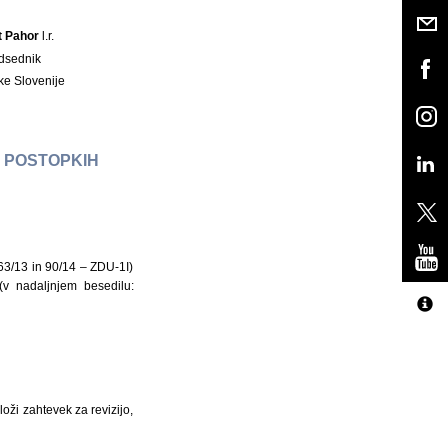
t Pahor
l.r.
dsednik
ke Slovenije
 POSTOPKIH
63/13 in 90/14 – ZDU-1I)
(v nadaljnjem besedilu:
oži zahtevek za revizijo,