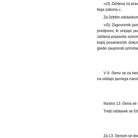
»(3) Zahteva za prav
tega zakona.«.
Za četrtim odstavkom
»(5) Zagovornik jav
predpisov, ki urejajo j
zahteva pojasnila oziro
kopij posameznih dokum
glede zaupnosti oziroma 
V 9. členu se za bes
na oddajo javnega naroč
Naslov 13. člena se
Tretji odstavek se črt
Za 13. členom se dod