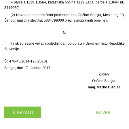
– parcela 1129 1184/4, katastrska občina 1129 Zagaj parcela 1184/4 (ID
3419069).
(2) Navedeni nepremičnini postaneta last Občine Šentjur, Mestni trg 10,
Šentjur, matična številka: 5884799000 brez javnopravnih omejitev.
3.
Ta sklep začne veljati naslednji dan po objavi v Uradnem listu Republike
Slovenije.
Št. 478-45/2014-126(2513)
Šentjur, dne 17. oktobra 2017
Župan
Občine Šentjur
mag. Marko Diaci
l.r.
KAZALO
NA VRH