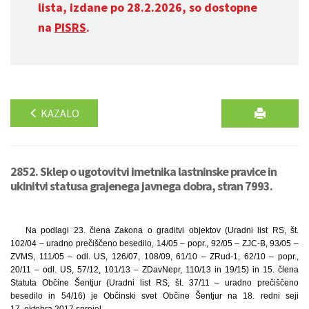
lista, izdane po 28.2.2026, so dostopne
na
PISRS
.
KAZALO
2852. Sklep o ugotovitvi imetnika lastninske pravice in
ukinitvi statusa grajenega javnega dobra, stran 7993.
Na podlagi 23. člena Zakona o graditvi objektov (Uradni list RS, št.
102/04 – uradno prečiščeno besedilo, 14/05 – popr., 92/05 – ZJC-B, 93/05 –
ZVMS, 111/05 – odl. US, 126/07, 108/09, 61/10 – ZRud-1, 62/10 – popr.,
20/11 – odl. US, 57/12, 101/13 – ZDavNepr, 110/13 in 19/15) in 15. člena
Statuta Občine Šentjur (Uradni list RS, št. 37/11 – uradno prečiščeno
besedilo in 54/16) je Občinski svet Občine Šentjur na 18. redni seji