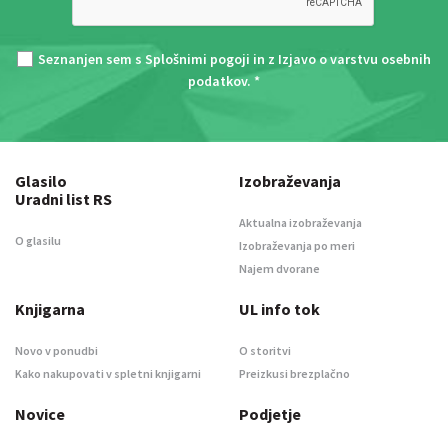
Seznanjen sem s
Splošnimi pogoji
in z
Izjavo o varstvu osebnih
podatkov
. *
Glasilo
Izobraževanja
Uradni list RS
Aktualna izobraževanja
O glasilu
Izobraževanja po meri
Najem dvorane
Knjigarna
UL info tok
Novo v ponudbi
O storitvi
Kako nakupovati v spletni knjigarni
Preizkusi brezplačno
Novice
Podjetje