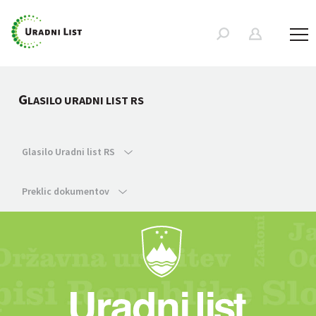
G
LASILO URADNI LIST RS
Glasilo Uradni list RS
Preklic dokumentov