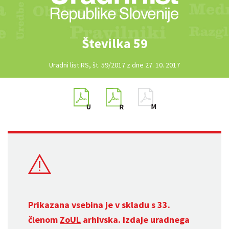
Številka 59
Uradni list RS, št. 59/2017 z dne 27. 10. 2017
Prikazana vsebina je v skladu s 33.
členom
ZoUL
arhivska. Izdaje uradnega