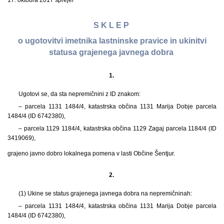
17. oktobra 2017 sprejel
S K L E P
o ugotovitvi imetnika lastninske pravice in ukinitvi
statusa grajenega javnega dobra
1.
Ugotovi se, da sta nepremičnini z ID znakom:
– parcela 1131 1484/4, katastrska občina 1131 Marija Dobje parcela
1484/4 (ID 6742380),
– parcela 1129 1184/4, katastrska občina 1129 Zagaj parcela 1184/4 (ID
3419069),
grajeno javno dobro lokalnega pomena v lasti Občine Šentjur.
2.
(1) Ukine se status grajenega javnega dobra na nepremičninah:
– parcela 1131 1484/4, katastrska občina 1131 Marija Dobje parcela
1484/4 (ID 6742380),