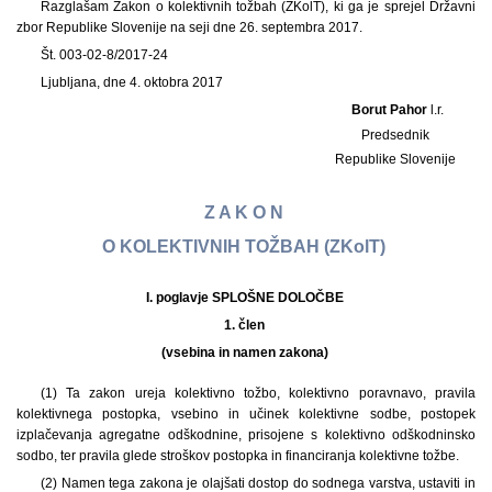
Razglašam Zakon o kolektivnih tožbah (ZKolT), ki ga je sprejel Državni
zbor Republike Slovenije na seji dne 26. septembra 2017.
Št. 003-02-8/2017-24
Ljubljana, dne 4. oktobra 2017
Borut Pahor
l.r.
Predsednik
Republike Slovenije
Z A K O N
O KOLEKTIVNIH TOŽBAH (ZKolT)
I. poglavje SPLOŠNE DOLOČBE
1. člen
(vsebina in namen zakona)
(1) Ta zakon ureja kolektivno tožbo, kolektivno poravnavo, pravila
kolektivnega postopka, vsebino in učinek kolektivne sodbe, postopek
izplačevanja agregatne odškodnine, prisojene s kolektivno odškodninsko
sodbo, ter pravila glede stroškov postopka in financiranja kolektivne tožbe.
(2) Namen tega zakona je olajšati dostop do sodnega varstva, ustaviti in