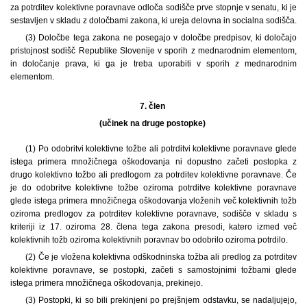
za potrditev kolektivne poravnave odloča sodišče prve stopnje v senatu, ki je
sestavljen v skladu z določbami zakona, ki ureja delovna in socialna sodišča.
(3) Določbe tega zakona ne posegajo v določbe predpisov, ki določajo
pristojnost sodišč Republike Slovenije v sporih z mednarodnim elementom,
in določanje prava, ki ga je treba uporabiti v sporih z mednarodnim
elementom.
7. člen
(učinek na druge postopke)
(1) Po odobritvi kolektivne tožbe ali potrditvi kolektivne poravnave glede
istega primera množičnega oškodovanja ni dopustno začeti postopka z
drugo kolektivno tožbo ali predlogom za potrditev kolektivne poravnave. Če
je do odobritve kolektivne tožbe oziroma potrditve kolektivne poravnave
glede istega primera množičnega oškodovanja vloženih več kolektivnih tožb
oziroma predlogov za potrditev kolektivne poravnave, sodišče v skladu s
kriteriji iz 17. oziroma 28. člena tega zakona presodi, katero izmed več
kolektivnih tožb oziroma kolektivnih poravnav bo odobrilo oziroma potrdilo.
(2) Če je vložena kolektivna odškodninska tožba ali predlog za potrditev
kolektivne poravnave, se postopki, začeti s samostojnimi tožbami glede
istega primera množičnega oškodovanja, prekinejo.
(3) Postopki, ki so bili prekinjeni po prejšnjem odstavku, se nadaljujejo,