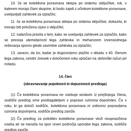
10. če se kolektivna poravnava sklepa po sistemu izključitve, rok, v
katerem morajo člani skupine, ki bodo zajeti z učinkom kolektivne poravnave,
uveljavljati zahtevek za izplačilo;
11. če se kolektivna poravnava sklepa po sistemu vključitve, dokazila, ki
morajo biti priložena izjavi o vključitvi;
12. natančna pravila o tem, kako se uveljavlja zahtevek za izplačilo, kako
se presoja utemeljenost tega zahtevka in mehanizem izvensodnega
reševanja sporov glede zavrnitve zahtevka za izplačilo;
13. zavezo, da bo, kadar je dogovorjeno plačilo v skladu s 40. členom
tega zakona, celotni znesek v določenem roku vplačan na skrbniški račun pri
notarju.
14. člen
(obravnavanje popolnosti in dopustnosti predloga)
(1) Če kolektivna poravnava ne vsebuje sestavin iz prejšnjega člena,
sodišče predlog vrne predlagateljem v popravo oziroma dopolnitev. Če v
roku, ki ga določi sodišče, kolektivna poravnava ni ustrezno popravljena
oziroma dopolnjena, sodišče predlog zavrže.
(2) Če predlog za potrditev kolektivne poravnave vloži neupravičena
oseba ali se nanaša na spor izven področja uporabe tega zakona, sodišče
predlog zavrže.