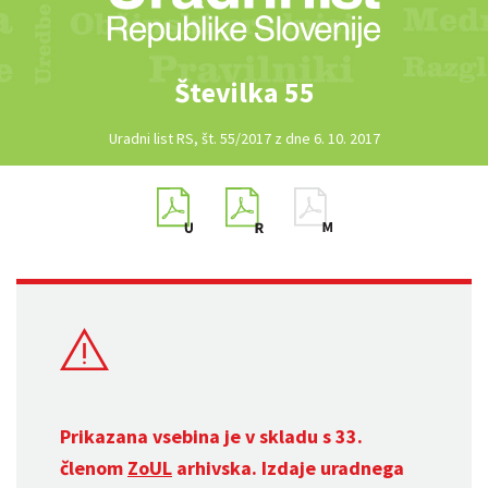
Številka 55
Uradni list RS, št. 55/2017 z dne 6. 10. 2017
Prikazana vsebina je v skladu s 33.
členom
ZoUL
arhivska. Izdaje uradnega