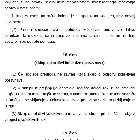
vključno z od strank neodvisnim mehanizmom izvensodnega reševanja
sporov v zvezi s tem;
7. interesi oseb, na račun katerih je bil sporazum sklenjen, niso dovolj
zavarovani.
(2) Preden sodišče zavrne potrditev kolektivne poravnave, lahko
strankam da možnost, da jo popravijo oziroma spremenijo, ter jim pri tem
svetuje in po potrebi pomaga.
18. člen
(sklep o potrditvi kolektivne poravnave)
(1) Če sodišče predloga ne zavrne, izda sklep o potrditvi kolektivne
poravnave.
(2) V sklepu iz prejšnjega odstavka sodišče določi rok, ki ne sme biti
krajši od 30 dni in ne daljši od 90 dni, v katerem lahko oškodovanec sodišču
sporoči, da se vključuje v učinek kolektivne poravnave oziroma izključuje iz
njega.
(3) Sklep o potrditvi kolektivne poravnave se shrani pri sodišču in objavi
v registru kolektivnih tožb.
19. člen