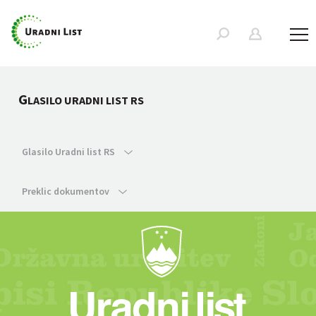
G
LASILO URADNI LIST RS
Glasilo Uradni list RS
Preklic dokumentov