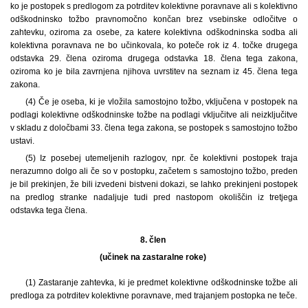
ko je postopek s predlogom za potrditev kolektivne poravnave ali s kolektivno
odškodninsko tožbo pravnomočno končan brez vsebinske odločitve o
zahtevku, oziroma za osebe, za katere kolektivna odškodninska sodba ali
kolektivna poravnava ne bo učinkovala, ko poteče rok iz 4. točke drugega
odstavka 29. člena oziroma drugega odstavka 18. člena tega zakona,
oziroma ko je bila zavrnjena njihova uvrstitev na seznam iz 45. člena tega
zakona.
(4) Če je oseba, ki je vložila samostojno tožbo, vključena v postopek na
podlagi kolektivne odškodninske tožbe na podlagi vključitve ali neizključitve
v skladu z določbami 33. člena tega zakona, se postopek s samostojno tožbo
ustavi.
(5) Iz posebej utemeljenih razlogov, npr. če kolektivni postopek traja
nerazumno dolgo ali če so v postopku, začetem s samostojno tožbo, preden
je bil prekinjen, že bili izvedeni bistveni dokazi, se lahko prekinjeni postopek
na predlog stranke nadaljuje tudi pred nastopom okoliščin iz tretjega
odstavka tega člena.
8. člen
(učinek na zastaralne roke)
(1) Zastaranje zahtevka, ki je predmet kolektivne odškodninske tožbe ali
predloga za potrditev kolektivne poravnave, med trajanjem postopka ne teče.