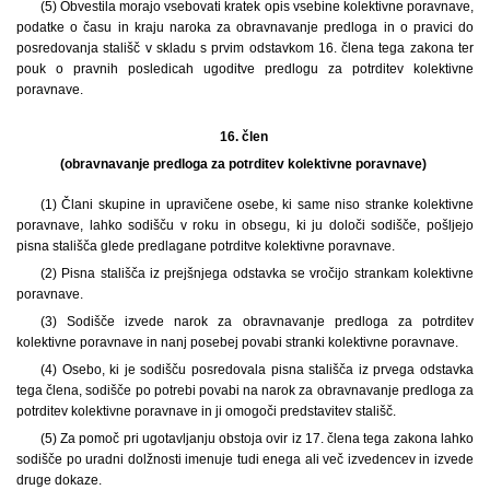
(5) Obvestila morajo vsebovati kratek opis vsebine kolektivne poravnave,
podatke o času in kraju naroka za obravnavanje predloga in o pravici do
posredovanja stališč v skladu s prvim odstavkom 16. člena tega zakona ter
pouk o pravnih posledicah ugoditve predlogu za potrditev kolektivne
poravnave.
16. člen
(obravnavanje predloga za potrditev kolektivne poravnave)
(1) Člani skupine in upravičene osebe, ki same niso stranke kolektivne
poravnave, lahko sodišču v roku in obsegu, ki ju določi sodišče, pošljejo
pisna stališča glede predlagane potrditve kolektivne poravnave.
(2) Pisna stališča iz prejšnjega odstavka se vročijo strankam kolektivne
poravnave.
(3) Sodišče izvede narok za obravnavanje predloga za potrditev
kolektivne poravnave in nanj posebej povabi stranki kolektivne poravnave.
(4) Osebo, ki je sodišču posredovala pisna stališča iz prvega odstavka
tega člena, sodišče po potrebi povabi na narok za obravnavanje predloga za
potrditev kolektivne poravnave in ji omogoči predstavitev stališč.
(5) Za pomoč pri ugotavljanju obstoja ovir iz 17. člena tega zakona lahko
sodišče po uradni dolžnosti imenuje tudi enega ali več izvedencev in izvede
druge dokaze.