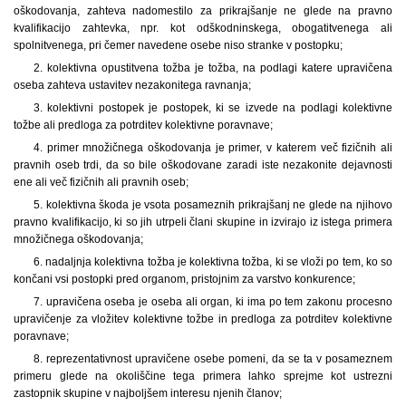
oškodovanja, zahteva nadomestilo za prikrajšanje ne glede na pravno
kvalifikacijo zahtevka, npr. kot odškodninskega, obogatitvenega ali
spolnitvenega, pri čemer navedene osebe niso stranke v postopku;
2. kolektivna opustitvena tožba je tožba, na podlagi katere upravičena
oseba zahteva ustavitev nezakonitega ravnanja;
3. kolektivni postopek je postopek, ki se izvede na podlagi kolektivne
tožbe ali predloga za potrditev kolektivne poravnave;
4. primer množičnega oškodovanja je primer, v katerem več fizičnih ali
pravnih oseb trdi, da so bile oškodovane zaradi iste nezakonite dejavnosti
ene ali več fizičnih ali pravnih oseb;
5. kolektivna škoda je vsota posameznih prikrajšanj ne glede na njihovo
pravno kvalifikacijo, ki so jih utrpeli člani skupine in izvirajo iz istega primera
množičnega oškodovanja;
6. nadaljnja kolektivna tožba je kolektivna tožba, ki se vloži po tem, ko so
končani vsi postopki pred organom, pristojnim za varstvo konkurence;
7. upravičena oseba je oseba ali organ, ki ima po tem zakonu procesno
upravičenje za vložitev kolektivne tožbe in predloga za potrditev kolektivne
poravnave;
8. reprezentativnost upravičene osebe pomeni, da se ta v posameznem
primeru glede na okoliščine tega primera lahko sprejme kot ustrezni
zastopnik skupine v najboljšem interesu njenih članov;