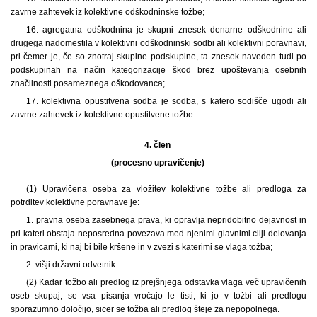
zavrne zahtevek iz kolektivne odškodninske tožbe;
16. agregatna odškodnina je skupni znesek denarne odškodnine ali
drugega nadomestila v kolektivni odškodninski sodbi ali kolektivni poravnavi,
pri čemer je, če so znotraj skupine podskupine, ta znesek naveden tudi po
podskupinah na način kategorizacije škod brez upoštevanja osebnih
značilnosti posameznega oškodovanca;
17. kolektivna opustitvena sodba je sodba, s katero sodišče ugodi ali
zavrne zahtevek iz kolektivne opustitvene tožbe.
4. člen
(procesno upravičenje)
(1) Upravičena oseba za vložitev kolektivne tožbe ali predloga za
potrditev kolektivne poravnave je:
1. pravna oseba zasebnega prava, ki opravlja nepridobitno dejavnost in
pri kateri obstaja neposredna povezava med njenimi glavnimi cilji delovanja
in pravicami, ki naj bi bile kršene in v zvezi s katerimi se vlaga tožba;
2. višji državni odvetnik.
(2) Kadar tožbo ali predlog iz prejšnjega odstavka vlaga več upravičenih
oseb skupaj, se vsa pisanja vročajo le tisti, ki jo v tožbi ali predlogu
sporazumno določijo, sicer se tožba ali predlog šteje za nepopolnega.