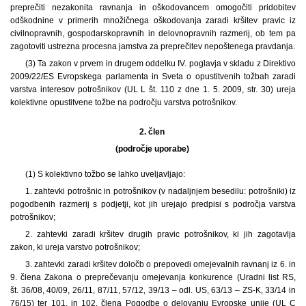
preprečiti nezakonita ravnanja in oškodovancem omogočiti pridobitev
odškodnine v primerih množičnega oškodovanja zaradi kršitev pravic iz
civilnopravnih, gospodarskopravnih in delovnopravnih razmerij, ob tem pa
zagotoviti ustrezna procesna jamstva za preprečitev nepoštenega pravdanja.
(3) Ta zakon v prvem in drugem oddelku IV. poglavja v skladu z Direktivo
2009/22/ES Evropskega parlamenta in Sveta o opustitvenih tožbah zaradi
varstva interesov potrošnikov (UL L št. 110 z dne 1. 5. 2009, str. 30) ureja
kolektivne opustitvene tožbe na področju varstva potrošnikov.
2. člen
(področje uporabe)
(1) S kolektivno tožbo se lahko uveljavljajo:
1. zahtevki potrošnic in potrošnikov (v nadaljnjem besedilu: potrošniki) iz
pogodbenih razmerij s podjetji, kot jih urejajo predpisi s področja varstva
potrošnikov;
2. zahtevki zaradi kršitev drugih pravic potrošnikov, ki jih zagotavlja
zakon, ki ureja varstvo potrošnikov;
3. zahtevki zaradi kršitev določb o prepovedi omejevalnih ravnanj iz 6. in
9. člena Zakona o preprečevanju omejevanja konkurence (Uradni list RS,
št. 36/08, 40/09, 26/11, 87/11, 57/12, 39/13 – odl. US, 63/13 – ZS-K, 33/14 in
76/15) ter 101. in 102. člena Pogodbe o delovanju Evropske unije (UL C