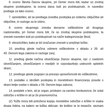
6. oceno števila članov skupine, pri čemer mora biti, kadar so znotraj
skupine podskupine, ta ocena dana tudi po podskupinah, in navedbo
podlage za tako oceno;
7. opredelitev, ali se predlaga izvedba postopka po sistemu izključitve ali
vključitve, in razloge za to izbiro;
8. oceno skupnega zneska denarne odškodnine ali drugega
nadomestila, pri čemer mora biti, če so znotraj skupine podskupine, ta
znesek naveden tudi po podskupinah na način kategorizacije škod;
9. obrazložitev, kako je bil izračunan znesek iz prejšnje točke;
10. predlog glede načina odmere odškodnine v skladu z 39. ali
40. členom tega zakona in razloge zanj;
11. predlog glede načina obveščanja članov skupine, npr. z osebnim
obveščanjem, obveščanjem v medijih in vzpostavitvijo ustreznih spletnih
strani;
12. predloge glede pogojev za presojo upravičenosti do odškodnine;
13. podatke o stroških postopka in morebitnem financiranju pravde s
strani tretje osebe v skladu z 59. členom tega zakona;
14. podatek o tem, ali je organ, pristojen za varstvo konkurence, že izdal
odločbo o kršitvi in ali je že pravnomočna.
(2) Tožbi mora biti priložena kopija morebitne odločbe o kršitvi in vsaka
druga listina, na katero se tožba sklicuje, ter kolikor je to mogoče, seznam