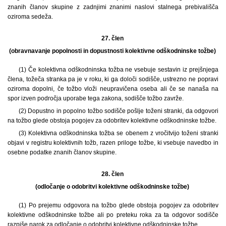
znanih članov skupine z zadnjimi znanimi naslovi stalnega prebivališča
oziroma sedeža.
27. člen
(obravnavanje popolnosti in dopustnosti kolektivne odškodninske tožbe)
(1) Če kolektivna odškodninska tožba ne vsebuje sestavin iz prejšnjega
člena, tožeča stranka pa je v roku, ki ga določi sodišče, ustrezno ne popravi
oziroma dopolni, če tožbo vloži neupravičena oseba ali če se nanaša na
spor izven področja uporabe tega zakona, sodišče tožbo zavrže.
(2) Dopustno in popolno tožbo sodišče pošlje toženi stranki, da odgovori
na tožbo glede obstoja pogojev za odobritev kolektivne odškodninske tožbe.
(3) Kolektivna odškodninska tožba se obenem z vročitvijo toženi stranki
objavi v registru kolektivnih tožb, razen priloge tožbe, ki vsebuje navedbo in
osebne podatke znanih članov skupine.
28. člen
(odločanje o odobritvi kolektivne odškodninske tožbe)
(1) Po prejemu odgovora na tožbo glede obstoja pogojev za odobritev
kolektivne odškodninske tožbe ali po preteku roka za ta odgovor sodišče
razpiše narok za odločanje o odobritvi kolektivne odškodninske tožbe.