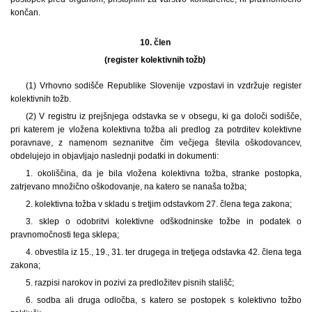
končan.
10. člen
(register kolektivnih tožb)
(1) Vrhovno sodišče Republike Slovenije vzpostavi in vzdržuje register
kolektivnih tožb.
(2) V registru iz prejšnjega odstavka se v obsegu, ki ga določi sodišče,
pri katerem je vložena kolektivna tožba ali predlog za potrditev kolektivne
poravnave, z namenom seznanitve čim večjega števila oškodovancev,
obdelujejo in objavljajo naslednji podatki in dokumenti:
1. okoliščina, da je bila vložena kolektivna tožba, stranke postopka,
zatrjevano množično oškodovanje, na katero se nanaša tožba;
2. kolektivna tožba v skladu s tretjim odstavkom 27. člena tega zakona;
3. sklep o odobritvi kolektivne odškodninske tožbe in podatek o
pravnomočnosti tega sklepa;
4. obvestila iz 15., 19., 31. ter drugega in tretjega odstavka 42. člena tega
zakona;
5. razpisi narokov in pozivi za predložitev pisnih stališč;
6. sodba ali druga odločba, s katero se postopek s kolektivno tožbo