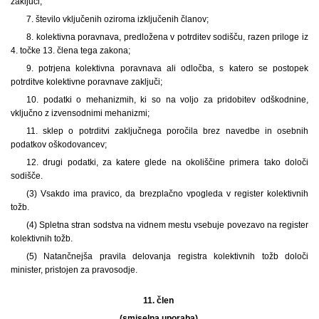
zaključi;
7. število vključenih oziroma izključenih članov;
8. kolektivna poravnava, predložena v potrditev sodišču, razen priloge iz
4. točke 13. člena tega zakona;
9. potrjena kolektivna poravnava ali odločba, s katero se postopek
potrditve kolektivne poravnave zaključi;
10. podatki o mehanizmih, ki so na voljo za pridobitev odškodnine,
vključno z izvensodnimi mehanizmi;
11. sklep o potrditvi zaključnega poročila brez navedbe in osebnih
podatkov oškodovancev;
12. drugi podatki, za katere glede na okoliščine primera tako določi
sodišče.
(3) Vsakdo ima pravico, da brezplačno vpogleda v register kolektivnih
tožb.
(4) Spletna stran sodstva na vidnem mestu vsebuje povezavo na register
kolektivnih tožb.
(5) Natančnejša pravila delovanja registra kolektivnih tožb določi
minister, pristojen za pravosodje.
11. člen
(smiselna uporaba)