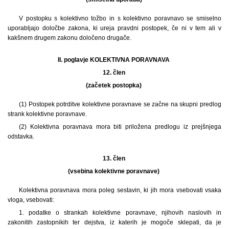
V postopku s kolektivno tožbo in s kolektivno poravnavo se smiselno
uporabljajo določbe zakona, ki ureja pravdni postopek, če ni v tem ali v
kakšnem drugem zakonu določeno drugače.
II. poglavje KOLEKTIVNA PORAVNAVA
12. člen
(začetek postopka)
(1) Postopek potrditve kolektivne poravnave se začne na skupni predlog
strank kolektivne poravnave.
(2) Kolektivna poravnava mora biti priložena predlogu iz prejšnjega
odstavka.
13. člen
(vsebina kolektivne poravnave)
Kolektivna poravnava mora poleg sestavin, ki jih mora vsebovati vsaka
vloga, vsebovati:
1. podatke o strankah kolektivne poravnave, njihovih naslovih in
zakonitih zastopnikih ter dejstva, iz katerih je mogoče sklepati, da je