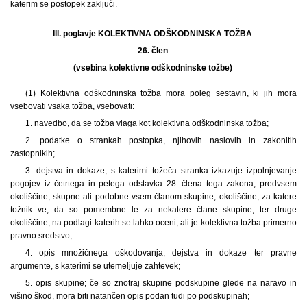
katerim se postopek zaključi.
III. poglavje KOLEKTIVNA ODŠKODNINSKA TOŽBA
26. člen
(vsebina kolektivne odškodninske tožbe)
(1) Kolektivna odškodninska tožba mora poleg sestavin, ki jih mora
vsebovati vsaka tožba, vsebovati:
1. navedbo, da se tožba vlaga kot kolektivna odškodninska tožba;
2. podatke o strankah postopka, njihovih naslovih in zakonitih
zastopnikih;
3. dejstva in dokaze, s katerimi tožeča stranka izkazuje izpolnjevanje
pogojev iz četrtega in petega odstavka 28. člena tega zakona, predvsem
okoliščine, skupne ali podobne vsem članom skupine, okoliščine, za katere
tožnik ve, da so pomembne le za nekatere člane skupine, ter druge
okoliščine, na podlagi katerih se lahko oceni, ali je kolektivna tožba primerno
pravno sredstvo;
4. opis množičnega oškodovanja, dejstva in dokaze ter pravne
argumente, s katerimi se utemeljuje zahtevek;
5. opis skupine; če so znotraj skupine podskupine glede na naravo in
višino škod, mora biti natančen opis podan tudi po podskupinah;