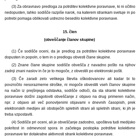
(3) Za obravnavo predloga za potrditev kolektivne poravnave, ki ni očitno
nedopusten, lahko sodišče razpiše narok, na katerem strankam svetuje in po
potrebi pomaga oblikovati ustrezno besedilo kolektivne poravnave.
15. člen
(obveščanje članov skupine)
(1) Če sodišče oceni, da je predlog za potrditev kolektivne poravnave
dopusten in popoln, o tem in o predlogu obvesti člane skupine.
(2) Znane člane skupine sodišče obvešča z navadno pošto na njihov
zadnji znani naslov in če je to mogoče, z obvestili po elektronski pošti.
(3) Če zaradi zelo velikega števila oškodovancev ali kadar bi to
povzročilo nesorazmerne stroške, ni mogoče obvestiti vseh članov skupine
na način iz prejšnjega odstavka, sodišče odloči, da sta stranki kolektivne
poravnave dolžni zagotoviti obveščanje z objavo na drug primeren način,
npr. z objavo ali več ponovljenimi objavami v dnevnih časopisih, prek
elektronskih medijev ali obstoječih spletnih strani ali spletnih strani, ki jih je
treba vzpostaviti.
(4) Sodišče pri oceni, ali je obveščanje zadostno, upošteva tudi medijsko
pokritost in odmevnost spora in začetega postopka potrditve kolektivne
poravnave ter dotakratne aktivnosti strank kolektivne poravnave.