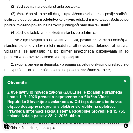
(2) Sodišče na narok vabi stranki postopka.
(3) Vsak član skupine ali druga upravičena oseba lahko pošlje sodišču
stališče glede vprašanj odobritve kolektivne odškodninske tožbe. Sodišče po
potrebi to osebo povabi na narok in ji omogoči predstavitev stališč.
(4) Sodišče kolektivno odškodninsko tožbo odobri, če:
1. se z njo uveljavljajo istovrstni zahtevki, postavljeni v imenu določljive
skupine oseb, ki zadevajo ista, podobna ali povezana dejanska ali pravna
vprašanja, se nanašajo na isti primer množičnega oškodovanja in so
primerni za obravnavo v kolektivnem postopku;
2. skupna pravna in dejanska vprašanja za celotno skupino prevladujejo
nad vprašanji, ki se nanašajo samo na posamezne člane skupine;
3. je skupina tako številna, da bi bilo uveljavljanje zahtevkov s
×
Obvestilo
samostojnimi tožbami ali drugačna oblika združitve njenih članov, npr.
sosporništvo ali združitev pravd, manj učinkovito kot vložitev kolektivne
Z uveljavitvijo
novega zakona (ZOUL)
se je
izdajanje uradnega
odškodninske tožbe;
lista s 1. 3. 2026 preneslo
neposredno
na Službo Vlade
Republike Slovenije za zakonodajo
. Od tega datuma bodo vse
4. tožnik izpolnjuje pogoje glede reprezentativnosti po 5. členu tega
objave dostopne izključno v elektronski obliki na spletišču
zakona;
Pravnega informacijskega sistema Republike Slovenije (PISRS),
5. zahtevek kolektivne odškodninske tožbe ni očitno neutemeljen;
tiskana izdaja pa se z 28. 2. 2026 ukinja.
6. so izpolnjeni pogoji iz 59. člena tega zakona glede dogovorov o
stroških in financiranju postopka;