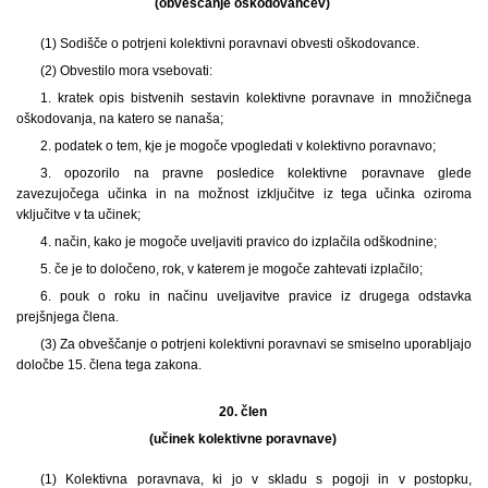
(obveščanje oškodovancev)
(1) Sodišče o potrjeni kolektivni poravnavi obvesti oškodovance.
(2) Obvestilo mora vsebovati:
1. kratek opis bistvenih sestavin kolektivne poravnave in množičnega
oškodovanja, na katero se nanaša;
2. podatek o tem, kje je mogoče vpogledati v kolektivno poravnavo;
3. opozorilo na pravne posledice kolektivne poravnave glede
zavezujočega učinka in na možnost izključitve iz tega učinka oziroma
vključitve v ta učinek;
4. način, kako je mogoče uveljaviti pravico do izplačila odškodnine;
5. če je to določeno, rok, v katerem je mogoče zahtevati izplačilo;
6. pouk o roku in načinu uveljavitve pravice iz drugega odstavka
prejšnjega člena.
(3) Za obveščanje o potrjeni kolektivni poravnavi se smiselno uporabljajo
določbe 15. člena tega zakona.
20. člen
(učinek kolektivne poravnave)
(1) Kolektivna poravnava, ki jo v skladu s pogoji in v postopku,