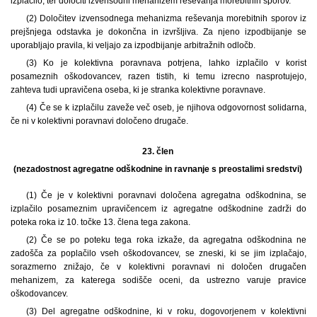
izplačilo, ter določiti izvensodni mehanizem reševanja morebitnih sporov.
(2) Določitev izvensodnega mehanizma reševanja morebitnih sporov iz
prejšnjega odstavka je dokončna in izvršljiva. Za njeno izpodbijanje se
uporabljajo pravila, ki veljajo za izpodbijanje arbitražnih odločb.
(3) Ko je kolektivna poravnava potrjena, lahko izplačilo v korist
posameznih oškodovancev, razen tistih, ki temu izrecno nasprotujejo,
zahteva tudi upravičena oseba, ki je stranka kolektivne poravnave.
(4) Če se k izplačilu zaveže več oseb, je njihova odgovornost solidarna,
če ni v kolektivni poravnavi določeno drugače.
23. člen
(nezadostnost agregatne odškodnine in ravnanje s preostalimi sredstvi)
(1) Če je v kolektivni poravnavi določena agregatna odškodnina, se
izplačilo posameznim upravičencem iz agregatne odškodnine zadrži do
poteka roka iz 10. točke 13. člena tega zakona.
(2) Če se po poteku tega roka izkaže, da agregatna odškodnina ne
zadošča za poplačilo vseh oškodovancev, se zneski, ki se jim izplačajo,
sorazmerno znižajo, če v kolektivni poravnavi ni določen drugačen
mehanizem, za katerega sodišče oceni, da ustrezno varuje pravice
oškodovancev.
(3) Del agregatne odškodnine, ki v roku, dogovorjenem v kolektivni