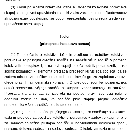
(3) Kadar pri vložitvi kolektivne tožbe ali sklenitvi kolektivne poravnave
skupaj sodeluje več upravičenih oseb, ki vsaka zastopa le del oškodovancev
ali posamezno podskupino, se pogoj reprezentativnosti presoja glede vseh
upravičenih oseb skupaj.
6. člen
(pristojnost in sestava senata)
(1) Za odločanje o kolektivni tožbi in predlogu za potrditev kolektivne
poravnave so pristojna okrožna sodišča na sedežu višjih sodišč. V primerih
kolektivnih postopkov, kjer na prvi stopnji odloča sodnik posameznik, lahko
sodnik posameznik izjemoma predlaga predsedniku višjega sodišča, da se
zadeva odstopi v odločitev senatu treh sodnikov, če gre za zapleteno zadevo
glede pravnih ali dejanskih vprašanj. O predlogu sodnika posameznika
odloči predsednik višjega sodišča s sklepom, zoper katerega ni pritožbe.
Preostala člana senata se izbereta na podlagi pravil sodnega reda o
dodelitvi zadev na dan, ko sodišče prve stopnje prejme odločitev
predsednika višjega sodišča, da je predlogu ugodil.
(2) Ne glede na določbo prejšnjega odstavka je za odločanje o kolektivni
tožbi in predlogu za potrditev kolektivne poravnave v zadevi, v kateri bi bilo
za samostojno tožbo pristojno sodišče v individualnem delovnem sporu,
pristojno delovno sodišče na sedežu sodišča. O kolektivni tožbi in predlogu