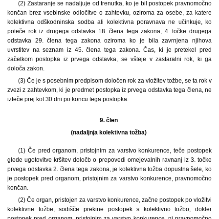
(2) Zastaranje se nadaljuje od trenutka, ko je bil postopek pravnomočno
končan brez vsebinske odločitve o zahtevku, oziroma za osebe, za katere
kolektivna odškodninska sodba ali kolektivna poravnava ne učinkuje, ko
poteče rok iz drugega odstavka 18. člena tega zakona, 4. točke drugega
odstavka 29. člena tega zakona oziroma ko je bila zavrnjena njihova
uvrstitev na seznam iz 45. člena tega zakona. Čas, ki je pretekel pred
začetkom postopka iz prvega odstavka, se všteje v zastaralni rok, ki ga
določa zakon.
(3) Če je s posebnim predpisom določen rok za vložitev tožbe, se ta rok v
zvezi z zahtevkom, ki je predmet postopka iz prvega odstavka tega člena, ne
izteče prej kot 30 dni po koncu tega postopka.
9. člen
(nadaljnja kolektivna tožba)
(1) Če pred organom, pristojnim za varstvo konkurence, teče postopek
glede ugotovitve kršitev določb o prepovedi omejevalnih ravnanj iz 3. točke
prvega odstavka 2. člena tega zakona, je kolektivna tožba dopustna šele, ko
je postopek pred organom, pristojnim za varstvo konkurence, pravnomočno
končan.
(2) Če organ, pristojen za varstvo konkurence, začne postopek po vložitvi
kolektivne tožbe, sodišče prekine postopek s kolektivno tožbo, dokler
postopek pred organom, pristojnim za varstvo konkurence, ni pravnomočno