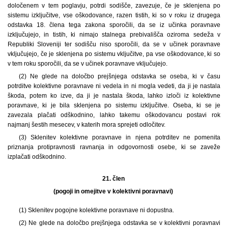
določenem v tem poglavju, potrdi sodišče, zavezuje, če je sklenjena po
sistemu izključitve, vse oškodovance, razen tistih, ki so v roku iz drugega
odstavka 18. člena tega zakona sporočili, da se iz učinka poravnave
izključujejo, in tistih, ki nimajo stalnega prebivališča oziroma sedeža v
Republiki Sloveniji ter sodišču niso sporočili, da se v učinek poravnave
vključujejo, če je sklenjena po sistemu vključitve, pa vse oškodovance, ki so
v tem roku sporočili, da se v učinek poravnave vključujejo.
(2) Ne glede na določbo prejšnjega odstavka se oseba, ki v času
potrditve kolektivne poravnave ni vedela in ni mogla vedeti, da ji je nastala
škoda, potem ko izve, da ji je nastala škoda, lahko izloči iz kolektivne
poravnave, ki je bila sklenjena po sistemu izključitve. Oseba, ki se je
zavezala plačati odškodnino, lahko takemu oškodovancu postavi rok
najmanj šestih mesecev, v katerih mora sprejeti odločitev.
(3) Sklenitev kolektivne poravnave in njena potrditev ne pomenita
priznanja protipravnosti ravnanja in odgovornosti osebe, ki se zaveže
izplačati odškodnino.
21. člen
(pogoji in omejitve v kolektivni poravnavi)
(1) Sklenitev pogojne kolektivne poravnave ni dopustna.
(2) Ne glede na določbo prejšnjega odstavka se v kolektivni poravnavi