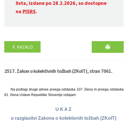
lista, izdane po 28.2.2026, so dostopne
na
PISRS
.
KAZALO
2517. Zakon o kolektivnih tožbah (ZKolT), stran 7061.
Na podlagi druge alinee prvega odstavka 107. člena in prvega odstavka
91. člena Ustave Republike Slovenije izdajam
U K A Z
o razglasitvi Zakona o kolektivnih tožbah (ZKolT)