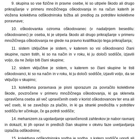
9. skupina so vse fizične in pravne osebe, ki so utrpele škodo ali drugo
prikrajšanje v primeru množičnega oškodovanja in na račun katerih je
vložena kolektivna odškodninska tožba ali predlog za potrditev kolektivne
poravnave;
10. oškodovanka oziroma oškodovanec (v nadaljnjem besedilu:
oškodovanec) je oseba, ki je utrpela škodo ali drugo prikrajšanje v primeru
množičnega oškodovanja ne glede na pravno kvalifikacijo tega prikrajšanja;
11. sistem izključitve je sistem, v katerem so vsi oškodovanci člani
skupine, razen tistih, ki so na način in v roku, ki ju določi sodišče, izjavili
voljo, da ne želijo biti člani skupine;
12. sistem vključitve je sistem, v katerem so člani skupine le tisti
oškodovanci, ki so na način in v roku, ki ju določi sodišče, izjavili voljo, da se
vključijo v skupino;
13. kolektivna poravnava je pisni sporazum za povračilo kolektivne
škode, povzročene v primeru množičnega oškodovanja, ki ga skleneta
upravičena oseba ali več upravičenih oseb v korist oškodovancev ter ena ali
več oseb, ki se zavežejo za plačilo, in ki ga stranki predložita v potrditev
sodišču ter učinkuje, če ga potrdi sodišče;
14. mehanizem za ugotavljanje upravičenosti zahtevkov je nabor ravnanj
in dokazil, ki jih opravi in predloži član skupine v okviru faze uveljavljanja
izplačila odškodnine;
15. kolektivna odškodninska sodba je sodba, s katero sodišče ugodi ali