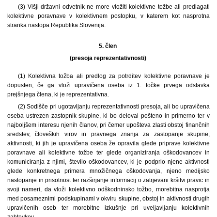
(3) Višji državni odvetnik ne more vložiti kolektivne tožbe ali predlagati
kolektivne poravnave v kolektivnem postopku, v katerem kot nasprotna
stranka nastopa Republika Slovenija.
5. člen
(presoja reprezentativnosti)
(1) Kolektivna tožba ali predlog za potrditev kolektivne poravnave je
dopusten, če ga vloži upravičena oseba iz 1. točke prvega odstavka
prejšnjega člena, ki je reprezentativna.
(2) Sodišče pri ugotavljanju reprezentativnosti presoja, ali bo upravičena
oseba ustrezen zastopnik skupine, ki bo deloval pošteno in primerno ter v
najboljšem interesu njenih članov, pri čemer upošteva zlasti obstoj finančnih
sredstev, človeških virov in pravnega znanja za zastopanje skupine,
aktivnosti, ki jih je upravičena oseba že opravila glede priprave kolektivne
poravnave ali kolektivne tožbe ter glede organiziranja oškodovancev in
komuniciranja z njimi, število oškodovancev, ki je podprlo njene aktivnosti
glede konkretnega primera množičnega oškodovanja, njeno medijsko
nastopanje in prisotnost ter razširjanje informacij o zatrjevani kršitvi pravic in
svoji nameri, da vloži kolektivno odškodninsko tožbo, morebitna nasprotja
med posameznimi podskupinami v okviru skupine, obstoj in aktivnosti drugih
upravičenih oseb ter morebitne izkušnje pri uveljavljanju kolektivnih
zahtevkov.