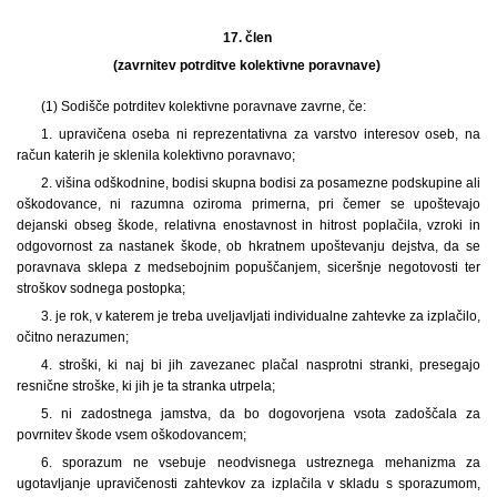
17. člen
(zavrnitev potrditve kolektivne poravnave)
(1) Sodišče potrditev kolektivne poravnave zavrne, če:
1. upravičena oseba ni reprezentativna za varstvo interesov oseb, na
račun katerih je sklenila kolektivno poravnavo;
2. višina odškodnine, bodisi skupna bodisi za posamezne podskupine ali
oškodovance, ni razumna oziroma primerna, pri čemer se upoštevajo
dejanski obseg škode, relativna enostavnost in hitrost poplačila, vzroki in
odgovornost za nastanek škode, ob hkratnem upoštevanju dejstva, da se
poravnava sklepa z medsebojnim popuščanjem, siceršnje negotovosti ter
stroškov sodnega postopka;
3. je rok, v katerem je treba uveljavljati individualne zahtevke za izplačilo,
očitno nerazumen;
4. stroški, ki naj bi jih zavezanec plačal nasprotni stranki, presegajo
resnične stroške, ki jih je ta stranka utrpela;
5. ni zadostnega jamstva, da bo dogovorjena vsota zadoščala za
povrnitev škode vsem oškodovancem;
6. sporazum ne vsebuje neodvisnega ustreznega mehanizma za
ugotavljanje upravičenosti zahtevkov za izplačila v skladu s sporazumom,