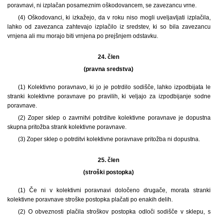
poravnavi, ni izplačan posameznim oškodovancem, se zavezancu vrne.
(4) Oškodovanci, ki izkažejo, da v roku niso mogli uveljavljati izplačila,
lahko od zavezanca zahtevajo izplačilo iz sredstev, ki so bila zavezancu
vrnjena ali mu morajo biti vrnjena po prejšnjem odstavku.
24. člen
(pravna sredstva)
(1) Kolektivno poravnavo, ki jo je potrdilo sodišče, lahko izpodbijata le
stranki kolektivne poravnave po pravilih, ki veljajo za izpodbijanje sodne
poravnave.
(2) Zoper sklep o zavrnitvi potrditve kolektivne poravnave je dopustna
skupna pritožba strank kolektivne poravnave.
(3) Zoper sklep o potrditvi kolektivne poravnave pritožba ni dopustna.
25. člen
(stroški postopka)
(1) Če ni v kolektivni poravnavi določeno drugače, morata stranki
kolektivne poravnave stroške postopka plačati po enakih delih.
(2) O obveznosti plačila stroškov postopka odloči sodišče v sklepu, s