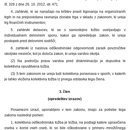
št. 326 z dne 26. 10. 2012, str. 47);
4. zahtevki, ki se nanašajo na kršitev pravil trgovanja na organiziranih
trgih in na prepovedana ravnanja zlorabe trga v skladu z zakonom, ki ureja
trg finančnih instrumentov;
5. zahtevki delavcev, ki se s samostojno tožbo uveljavljajo v
individualnem delovnem sporu, kakor ga opredeljuje zakon, ki ureja
postopek pred delovnimi sodišči;
6. zahtevki iz naslova odškodninske odgovornosti zaradi povzročitve
okoljske nesreče, kot jo določa zakon, ki ureja varstvo okolja.
(2) Na področju prava varstva pred diskriminacijo je dopustna le
kolektivna opustitvena tožba.
(3) S tem zakonom se ureja tudi kolektivna poravnava v sporih, v katerih
je lahko vložena kolektivna tožba iz prvega odstavka tega člena.
3. člen
(opredelitev izrazov)
Posamezni izrazi, uporabljeni v tem zakonu, imajo za potrebe tega
zakona naslednji pomen:
1. kolektivna odškodninska tožba je tožba, na podlagi katere upravičena
oseba v korist vseh oseb, ki so bile oškodovane v primeru množičnega