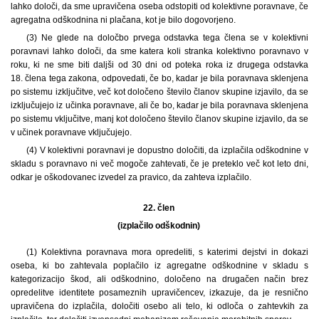
lahko določi, da sme upravičena oseba odstopiti od kolektivne poravnave, če
agregatna odškodnina ni plačana, kot je bilo dogovorjeno.
(3) Ne glede na določbo prvega odstavka tega člena se v kolektivni
poravnavi lahko določi, da sme katera koli stranka kolektivno poravnavo v
roku, ki ne sme biti daljši od 30 dni od poteka roka iz drugega odstavka
18. člena tega zakona, odpovedati, če bo, kadar je bila poravnava sklenjena
po sistemu izključitve, več kot določeno število članov skupine izjavilo, da se
izključujejo iz učinka poravnave, ali če bo, kadar je bila poravnava sklenjena
po sistemu vključitve, manj kot določeno število članov skupine izjavilo, da se
v učinek poravnave vključujejo.
(4) V kolektivni poravnavi je dopustno določiti, da izplačila odškodnine v
skladu s poravnavo ni več mogoče zahtevati, če je preteklo več kot leto dni,
odkar je oškodovanec izvedel za pravico, da zahteva izplačilo.
22. člen
(izplačilo odškodnin)
(1) Kolektivna poravnava mora opredeliti, s katerimi dejstvi in dokazi
oseba, ki bo zahtevala poplačilo iz agregatne odškodnine v skladu s
kategorizacijo škod, ali odškodnino, določeno na drugačen način brez
opredelitve identitete posameznih upravičencev, izkazuje, da je resnično
upravičena do izplačila, določiti osebo ali telo, ki odloča o zahtevkih za