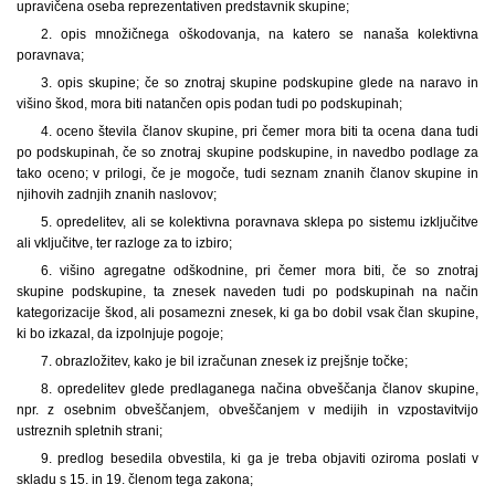
upravičena oseba reprezentativen predstavnik skupine;
2. opis množičnega oškodovanja, na katero se nanaša kolektivna
poravnava;
3. opis skupine; če so znotraj skupine podskupine glede na naravo in
višino škod, mora biti natančen opis podan tudi po podskupinah;
4. oceno števila članov skupine, pri čemer mora biti ta ocena dana tudi
po podskupinah, če so znotraj skupine podskupine, in navedbo podlage za
tako oceno; v prilogi, če je mogoče, tudi seznam znanih članov skupine in
njihovih zadnjih znanih naslovov;
5. opredelitev, ali se kolektivna poravnava sklepa po sistemu izključitve
ali vključitve, ter razloge za to izbiro;
6. višino agregatne odškodnine, pri čemer mora biti, če so znotraj
skupine podskupine, ta znesek naveden tudi po podskupinah na način
kategorizacije škod, ali posamezni znesek, ki ga bo dobil vsak član skupine,
ki bo izkazal, da izpolnjuje pogoje;
7. obrazložitev, kako je bil izračunan znesek iz prejšnje točke;
8. opredelitev glede predlaganega načina obveščanja članov skupine,
npr. z osebnim obveščanjem, obveščanjem v medijih in vzpostavitvijo
ustreznih spletnih strani;
9. predlog besedila obvestila, ki ga je treba objaviti oziroma poslati v
skladu s 15. in 19. členom tega zakona;