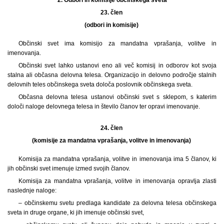
23. člen
(odbori in komisije)
Občinski svet ima komisijo za mandatna vprašanja, volitve in
imenovanja.
Občinski svet lahko ustanovi eno ali več komisij in odborov kot svoja
stalna ali občasna delovna telesa. Organizacijo in delovno področje stalnih
delovnih teles občinskega sveta določa poslovnik občinskega sveta.
Občasna delovna telesa ustanovi občinski svet s sklepom, s katerim
določi naloge delovnega telesa in število članov ter opravi imenovanje.
24. člen
(komisije za mandatna vprašanja, volitve in imenovanja)
Komisija za mandatna vprašanja, volitve in imenovanja ima 5 članov, ki
jih občinski svet imenuje izmed svojih članov.
Komisija za mandatna vprašanja, volitve in imenovanja opravlja zlasti
naslednje naloge:
– občinskemu svetu predlaga kandidate za delovna telesa občinskega
sveta in druge organe, ki jih imenuje občinski svet,