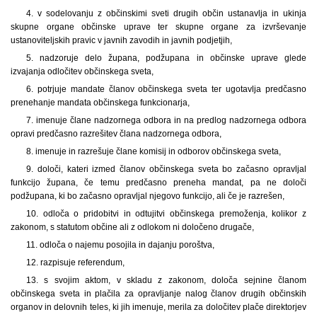
4. v sodelovanju z občinskimi sveti drugih občin ustanavlja in ukinja
skupne organe občinske uprave ter skupne organe za izvrševanje
ustanoviteljskih pravic v javnih zavodih in javnih podjetjih,
5. nadzoruje delo župana, podžupana in občinske uprave glede
izvajanja odločitev občinskega sveta,
6. potrjuje mandate članov občinskega sveta ter ugotavlja predčasno
prenehanje mandata občinskega funkcionarja,
7. imenuje člane nadzornega odbora in na predlog nadzornega odbora
opravi predčasno razrešitev člana nadzornega odbora,
8. imenuje in razrešuje člane komisij in odborov občinskega sveta,
9. določi, kateri izmed članov občinskega sveta bo začasno opravljal
funkcijo župana, če temu predčasno preneha mandat, pa ne določi
podžupana, ki bo začasno opravljal njegovo funkcijo, ali če je razrešen,
10. odloča o pridobitvi in odtujitvi občinskega premoženja, kolikor z
zakonom, s statutom občine ali z odlokom ni določeno drugače,
11. odloča o najemu posojila in dajanju poroštva,
12. razpisuje referendum,
13. s svojim aktom, v skladu z zakonom, določa sejnine članom
občinskega sveta in plačila za opravljanje nalog članov drugih občinskih
organov in delovnih teles, ki jih imenuje, merila za določitev plače direktorjev