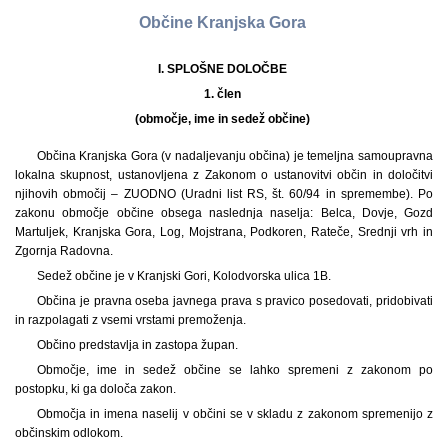
Občine Kranjska Gora
I. SPLOŠNE DOLOČBE
1. člen
(območje, ime in sedež občine)
Občina Kranjska Gora (v nadaljevanju občina) je temeljna samoupravna
lokalna skupnost, ustanovljena z Zakonom o ustanovitvi občin in določitvi
njihovih območij – ZUODNO (Uradni list RS, št. 60/94 in spremembe). Po
zakonu območje občine obsega naslednja naselja: Belca, Dovje, Gozd
Martuljek, Kranjska Gora, Log, Mojstrana, Podkoren, Rateče, Srednji vrh in
Zgornja Radovna.
Sedež občine je v Kranjski Gori, Kolodvorska ulica 1B.
Občina je pravna oseba javnega prava s pravico posedovati, pridobivati
in razpolagati z vsemi vrstami premoženja.
Občino predstavlja in zastopa župan.
Območje, ime in sedež občine se lahko spremeni z zakonom po
postopku, ki ga določa zakon.
Območja in imena naselij v občini se v skladu z zakonom spremenijo z
občinskim odlokom.