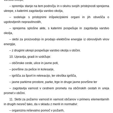
– spremlja stanje na tem področju in v okviru svojih pristojnosti sprejema
ukrepe, s katerimi zagotavlja varstvo okolja,
– sodeluje s pristojnimi inšpekcijskimi organi in jih obvešča o
ugotovljenih nepravilnostih,
– sprejema splošne akte, s katerimi pospešuje in zagotavlja varstvo
okolja,
– skrbi za proizvodnjo in prodajo električne energije iz obnovljivih virov
energije,
– z drugimi ukrepi pospešuje varstvo okolja v občini.
10. Upravlja, gradi in vzdržuje:
– občinske ceste, ulice in javne poti,
– površine za pešce in kolesarje,
– igrišča za šport in rekreacijo, ter otroška igrišča,
– javne parkirne prostore, parke, trge in druge javne površine ter
– zagotavlja varnost v cestnem prometu na občinskih cestah in ureja
promet v občini.
11. Skrbi za požarno varnost in varnost občanov v primeru elementarnih
in drugih nesreč tako, da v skladu z merili in normativi:
– organizira reševalno pomoč v požarih,