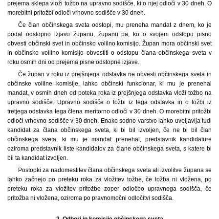
prejema sklepa vloži tožbo na upravno sodišče, ki o njej odloči v 30 dneh. O
morebitni pritožbi odloči vrhovno sodišče v 30 dneh.
Če član občinskega sveta odstopi, mu preneha mandat z dnem, ko je
podal odstopno izjavo županu, županu pa, ko o svojem odstopu pisno
obvesti občinski svet in občinsko volilno komisijo. Župan mora občinski svet
in občinsko volilno komisijo obvestiti o odstopu člana občinskega sveta v
roku osmih dni od prejema pisne odstopne izjave.
Če župan v roku iz prejšnjega odstavka ne obvesti občinskega sveta in
občinske volilne komisije, lahko občinski funkcionar, ki mu je prenehal
mandat, v osmih dneh od poteka roka iz prejšnjega odstavka vloži tožbo na
upravno sodišče. Upravno sodišče o tožbi iz tega odstavka in o tožbi iz
tretjega odstavka tega člena meritorno odloči v 30 dneh. O morebitni pritožbi
odloči vrhovno sodišče v 30 dneh. Enako sodno varstvo lahko uveljavlja tudi
kandidat za člana občinskega sveta, ki bi bil izvoljen, če ne bi bil član
občinskega sveta, ki mu je mandat prenehal, predstavnik kandidature
oziroma predstavnik liste kandidatov za člane občinskega sveta, s katere bi
bil ta kandidat izvoljen.
Postopki za nadomestitev člana občinskega sveta ali izvolitve župana se
lahko začnejo po preteku roka za vložitev tožbe, če tožba ni vložena, po
preteku roka za vložitev pritožbe zoper odločbo upravnega sodišča, če
pritožba ni vložena, oziroma po pravnomočni odločitvi sodišča.
2.
Odbori in komisije občinskega sveta