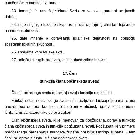
določen čas v kabinetu župana,
23. imenuje in razrešuje člane Sveta za varstvo uporabnikov javnih
dobrin,
24. daje soglasje lokalne skupnosti o opravljanju igralniške dejavnosti
na njenem območju,
25. daje mnenje o opravljanju igralniške dejavnosti na območju
sosednjih lokalnih skupnosti,
26. sprejema koncesijske akte,
27. odloča o drugih zadevah, ki jih določa zakon in statut.
17. člen
(funkcija člana občinskega sveta)
Člani občinskega sveta opravljajo svojo funkcijo nepoklicno.
Funkcija člana občinskega sveta ni združljiva s funkcijo župana, člana
nadzornega odbora, kot tudi ne z delom v občinski upravi ter z drugimi
funkcijami, za katere tako določa zakon.
Član občinskega sveta, ki je imenovan za podžupana, opravlja funkcijo
člana občinskega sveta in funkcijo podžupana hkrati. Podžupan, ki v primeru
predčasnega prenehanja mandata župana opravlja funkcijo župana, v tem
času ne opravlja funkcije člana občinskega sveta.