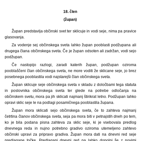
18. člen
(župan)
Župan predstavlja občinski svet ter sklicuje in vodi seje, nima pa pravice
glasovanja.
Za vodenje sej občinskega sveta lahko župan pooblasti podžupana ali
drugega člana občinskega sveta. Če je župan odsoten ali zadržan, vodi sejo
podžupan.
Če nastopijo razlogi, zaradi katerih župan, podžupan oziroma
pooblaščeni član občinskega sveta, ne more voditi že sklicane seje, jo brez
posebnega pooblastila vodi najstarejši član občinskega sveta.
Župan sklicuje seje občinskega sveta v skladu z določbami tega statuta
in poslovnika občinskega sveta ter glede na potrebe odločanja na
občinskem svetu, mora pa jih sklicati najmanj štirikrat letno. Podžupan lahko
opravi sklic seje le na podlagi posamičnega pooblastila župana.
Župan mora sklicati sejo občinskega sveta, če to zahteva najmanj
četrtina članov občinskega sveta, seja pa mora biti v petnajstih dneh po tem,
ko je bila podana pisna zahteva za sklic seje, ki je vsebovala predlog
dnevnega reda in nujno potrebno gradivo oziroma utemeljeno zahtevo
občinski upravi za pripravo gradiva. Župan mora dati na dnevni red seje
predlagane točke. Predlagani dnevni red pa lahko dopolni še z novimi