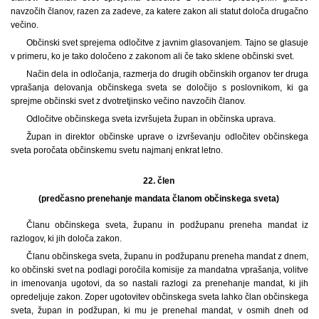
navzočih članov, razen za zadeve, za katere zakon ali statut določa drugačno
večino.
Občinski svet sprejema odločitve z javnim glasovanjem. Tajno se glasuje
v primeru, ko je tako določeno z zakonom ali če tako sklene občinski svet.
Način dela in odločanja, razmerja do drugih občinskih organov ter druga
vprašanja delovanja občinskega sveta se določijo s poslovnikom, ki ga
sprejme občinski svet z dvotretjinsko večino navzočih članov.
Odločitve občinskega sveta izvršujeta župan in občinska uprava.
Župan in direktor občinske uprave o izvrševanju odločitev občinskega
sveta poročata občinskemu svetu najmanj enkrat letno.
22. člen
(predčasno prenehanje mandata članom občinskega sveta)
Članu občinskega sveta, županu in podžupanu preneha mandat iz
razlogov, ki jih določa zakon.
Članu občinskega sveta, županu in podžupanu preneha mandat z dnem,
ko občinski svet na podlagi poročila komisije za mandatna vprašanja, volitve
in imenovanja ugotovi, da so nastali razlogi za prenehanje mandat, ki jih
opredeljuje zakon. Zoper ugotovitev občinskega sveta lahko član občinskega
sveta, župan in podžupan, ki mu je prenehal mandat, v osmih dneh od