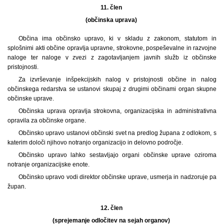
11. člen
(občinska uprava)
Občina ima občinsko upravo, ki v skladu z zakonom, statutom in
splošnimi akti občine opravlja upravne, strokovne, pospeševalne in razvojne
naloge ter naloge v zvezi z zagotavljanjem javnih služb iz občinske
pristojnosti.
Za izvrševanje inšpekcijskih nalog v pristojnosti občine in nalog
občinskega redarstva se ustanovi skupaj z drugimi občinami organ skupne
občinske uprave.
Občinska uprava opravlja strokovna, organizacijska in administrativna
opravila za občinske organe.
Občinsko upravo ustanovi občinski svet na predlog župana z odlokom, s
katerim določi njihovo notranjo organizacijo in delovno področje.
Občinsko upravo lahko sestavljajo organi občinske uprave oziroma
notranje organizacijske enote.
Občinsko upravo vodi direktor občinske uprave, usmerja in nadzoruje pa
župan.
12. člen
(sprejemanje odločitev na sejah organov)