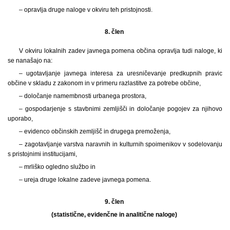
– opravlja druge naloge v okviru teh pristojnosti.
8. člen
V okviru lokalnih zadev javnega pomena občina opravlja tudi naloge, ki
se nanašajo na:
– ugotavljanje javnega interesa za uresničevanje predkupnih pravic
občine v skladu z zakonom in v primeru razlastitve za potrebe občine,
– določanje namembnosti urbanega prostora,
– gospodarjenje s stavbnimi zemljišči in določanje pogojev za njihovo
uporabo,
– evidenco občinskih zemljišč in drugega premoženja,
– zagotavljanje varstva naravnih in kulturnih spoimenikov v sodelovanju
s pristojnimi institucijami,
– mrliško ogledno službo in
– ureja druge lokalne zadeve javnega pomena.
9. člen
(statistične, evidenčne in analitične naloge)