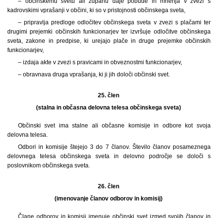
– občinskemu svetu ali županu daje pobude in mnenja v zvezi s
kadrovskimi vprašanji v občini, ki so v pristojnosti občinskega sveta,
– pripravlja predloge odločitev občinskega sveta v zvezi s plačami ter
drugimi prejemki občinskih funkcionarjev ter izvršuje odločitve občinskega
sveta, zakone in predpise, ki urejajo plače in druge prejemke občinskih
funkcionarjev,
– izdaja akte v zvezi s pravicami in obveznostmi funkcionarjev,
– obravnava druga vprašanja, ki ji jih določi občinski svet.
25. člen
(stalna in občasna delovna telesa občinskega sveta)
Občinski svet ima stalne ali občasne komisije in odbore kot svoja
delovna telesa.
Odbori in komisije štejejo 3 do 7 članov. Število članov posameznega
delovnega telesa občinskega sveta in delovno področje se določi s
poslovnikom občinskega sveta.
26. člen
(imenovanje članov odborov in komisij)
Člane odborov in komisij imenuje občinski svet izmed svojih članov in