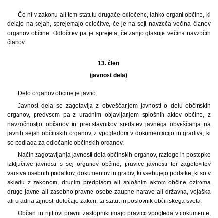
Če ni v zakonu ali tem statutu drugače odločeno, lahko organi občine, ki
delajo na sejah, sprejemajo odločitve, če je na seji navzoča večina članov
organov občine. Odločitev pa je sprejeta, če zanjo glasuje večina navzočih
članov.
13. člen
(javnost dela)
Delo organov občine je javno.
Javnost dela se zagotavlja z obveščanjem javnosti o delu občinskih
organov, predvsem pa z uradnim objavljanjem splošnih aktov občine, z
navzočnostjo občanov in predstavnikov sredstev javnega obveščanja na
javnih sejah občinskih organov, z vpogledom v dokumentacijo in gradiva, ki
so podlaga za odločanje občinskih organov.
Način zagotavljanja javnosti dela občinskih organov, razloge in postopke
izključitve javnosti s sej organov občine, pravice javnosti ter zagotovitev
varstva osebnih podatkov, dokumentov in gradiv, ki vsebujejo podatke, ki so v
skladu z zakonom, drugim predpisom ali splošnim aktom občine oziroma
druge javne ali zasebno pravne osebe zaupne narave ali državna, vojaška
ali uradna tajnost, določajo zakon, ta statut in poslovnik občinskega sveta.
Občani in njihovi pravni zastopniki imajo pravico vpogleda v dokumente,