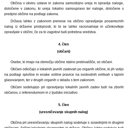
Občina v okviru ustave in zakona samostojno ureja in opravlja naloge,
določene v zakonu, ki ureja lokalno samoupravo ter naloge, določene s
predpisi občine na podlagi zakona.
Država lahko z zakonom prenese na občino opravljanje posameznih
nalog iz državne pristojnosti, ki bi se lahko racionalneje in učinkoviteje
opravljale v občini, če za to zagotovi tudi potrebna sredstva.
4. člen
(občani)
Osebe, ki imajo na območju občine stalno prebivališče, so občani.
Občani odločajo o lokalnih javnih zadevah po organih občine, ki jih volijo
na podlagi splošne in enake volilne pravice na svobodnih volitvah s tajnim
glasovanjem, ter v drugih organih v skladu s tem zakonom.
Občani sodelujejo pri opravljanju lokalnih javnih zadev tudi na zborih
občanov, z referendumom in z ljudsko iniciativo.
5. člen
(uresničevanje skupnih nalog)
Občina pri uresničevanju skupnih nalog sodeluje s sosednjimi in drugimi
občinami, širšimi lokalnimi skupnostmi in državo. Občina lahko sodeluje tudi