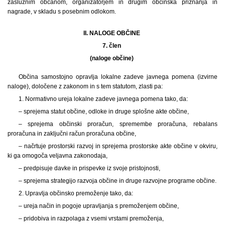
zaslužnim občanom, organizatorjem in drugim občinska priznanja in
nagrade, v skladu s posebnim odlokom.
II. NALOGE OBČINE
7. člen
(naloge občine)
Občina samostojno opravlja lokalne zadeve javnega pomena (izvirne
naloge), določene z zakonom in s tem statutom, zlasti pa:
1. Normativno ureja lokalne zadeve javnega pomena tako, da:
– sprejema statut občine, odloke in druge splošne akte občine,
– sprejema občinski proračun, spremembe proračuna, rebalans
proračuna in zaključni račun proračuna občine,
– načrtuje prostorski razvoj in sprejema prostorske akte občine v okviru,
ki ga omogoča veljavna zakonodaja,
– predpisuje davke in prispevke iz svoje pristojnosti,
– sprejema strategijo razvoja občine in druge razvojne programe občine.
2. Upravlja občinsko premoženje tako, da:
– ureja način in pogoje upravljanja s premoženjem občine,
– pridobiva in razpolaga z vsemi vrstami premoženja,