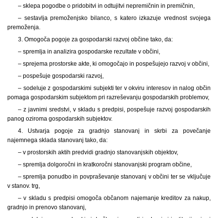
– sklepa pogodbe o pridobitvi in odtujitvi nepremičnin in premičnin,
– sestavlja premoženjsko bilanco, s katero izkazuje vrednost svojega
premoženja.
3. Omogoča pogoje za gospodarski razvoj občine tako, da:
– spremlja in analizira gospodarske rezultate v občini,
– sprejema prostorske akte, ki omogočajo in pospešujejo razvoj v občini,
– pospešuje gospodarski razvoj,
– sodeluje z gospodarskimi subjekti ter v okviru interesov in nalog občin
pomaga gospodarskim subjektom pri razreševanju gospodarskih problemov,
– z javnimi sredstvi, v skladu s predpisi, pospešuje razvoj gospodarskih
panog oziroma gospodarskih subjektov.
4. Ustvarja pogoje za gradnjo stanovanj in skrbi za povečanje
najemnega sklada stanovanj tako, da:
– v prostorskih aktih predvidi gradnjo stanovanjskih objektov,
– spremlja dolgoročni in kratkoročni stanovanjski program občine,
– spremlja ponudbo in povpraševanje stanovanj v občini ter se vključuje
v stanov. trg,
– v skladu s predpisi omogoča občanom najemanje kreditov za nakup,
gradnjo in prenovo stanovanj,