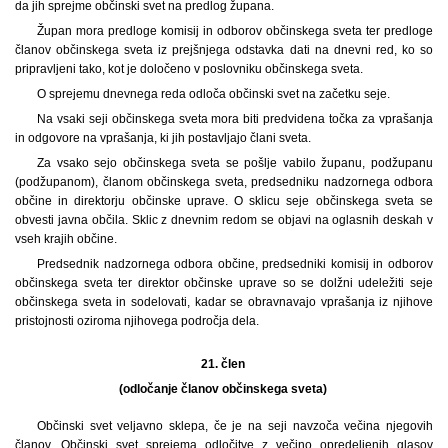
da jih sprejme občinski svet na predlog župana.
Župan mora predloge komisij in odborov občinskega sveta ter predloge
članov občinskega sveta iz prejšnjega odstavka dati na dnevni red, ko so
pripravljeni tako, kot je določeno v poslovniku občinskega sveta.
O sprejemu dnevnega reda odloča občinski svet na začetku seje.
Na vsaki seji občinskega sveta mora biti predvidena točka za vprašanja
in odgovore na vprašanja, ki jih postavljajo člani sveta.
Za vsako sejo občinskega sveta se pošlje vabilo županu, podžupanu
(podžupanom), članom občinskega sveta, predsedniku nadzornega odbora
občine in direktorju občinske uprave. O sklicu seje občinskega sveta se
obvesti javna občila. Sklic z dnevnim redom se objavi na oglasnih deskah v
vseh krajih občine.
Predsednik nadzornega odbora občine, predsedniki komisij in odborov
občinskega sveta ter direktor občinske uprave so se dolžni udeležiti seje
občinskega sveta in sodelovati, kadar se obravnavajo vprašanja iz njihove
pristojnosti oziroma njihovega področja dela.
21. člen
(odločanje članov občinskega sveta)
Občinski svet veljavno sklepa, če je na seji navzoča večina njegovih
članov. Občinski svet sprejema odločitve z večino opredeljenih glasov