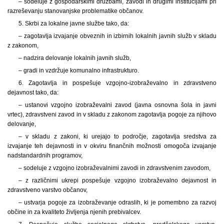
– sodeluje z gospodarskimi družbami, zavodi in drugimi institucijami pri
razreševanju stanovanjske problematike občanov.
5. Skrbi za lokalne javne službe tako, da:
– zagotavlja izvajanje obveznih in izbirnih lokalnih javnih služb v skladu
z zakonom,
– nadzira delovanje lokalnih javnih služb,
– gradi in vzdržuje komunalno infrastrukturo.
6. Zagotavlja in pospešuje vzgojno-izobraževalno in zdravstveno
dejavnost tako, da:
– ustanovi vzgojno izobraževalni zavod (javna osnovna šola in javni
vrtec), zdravstveni zavod in v skladu z zakonom zagotavlja pogoje za njihovo
delovanje,
– v skladu z zakoni, ki urejajo to področje, zagotavlja sredstva za
izvajanje teh dejavnosti in v okviru finančnih možnosti omogoča izvajanje
nadstandardnih programov,
– sodeluje z vzgojno izobraževalnimi zavodi in zdravstvenim zavodom,
– z različnimi ukrepi pospešuje vzgojno izobraževalno dejavnost in
zdravstveno varstvo občanov,
– ustvarja pogoje za izobraževanje odraslih, ki je pomembno za razvoj
občine in za kvaliteto življenja njenih prebivalcev.