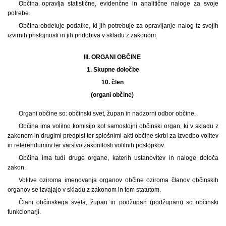
Občina opravlja statistične, evidenčne in analitične naloge za svoje
potrebe.
Občina obdeluje podatke, ki jih potrebuje za opravljanje nalog iz svojih
izvirnih pristojnosti in jih pridobiva v skladu z zakonom.
III. ORGANI OBČINE
1.
Skupne določbe
10. člen
(organi občine)
Organi občine so: občinski svet, župan in nadzorni odbor občine.
Občina ima volilno komisijo kot samostojni občinski organ, ki v skladu z
zakonom in drugimi predpisi ter splošnimi akti občine skrbi za izvedbo volitev
in referendumov ter varstvo zakonitosti volilnih postopkov.
Občina ima tudi druge organe, katerih ustanovitev in naloge določa
zakon.
Volitve oziroma imenovanja organov občine oziroma članov občinskih
organov se izvajajo v skladu z zakonom in tem statutom.
Člani občinskega sveta, župan in podžupan (podžupani) so občinski
funkcionarji.