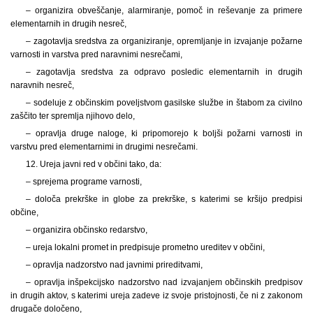
– organizira obveščanje, alarmiranje, pomoč in reševanje za primere
elementarnih in drugih nesreč,
– zagotavlja sredstva za organiziranje, opremljanje in izvajanje požarne
varnosti in varstva pred naravnimi nesrečami,
– zagotavlja sredstva za odpravo posledic elementarnih in drugih
naravnih nesreč,
– sodeluje z občinskim poveljstvom gasilske službe in štabom za civilno
zaščito ter spremlja njihovo delo,
– opravlja druge naloge, ki pripomorejo k boljši požarni varnosti in
varstvu pred elementarnimi in drugimi nesrečami.
12. Ureja javni red v občini tako, da:
– sprejema programe varnosti,
– določa prekrške in globe za prekrške, s katerimi se kršijo predpisi
občine,
– organizira občinsko redarstvo,
– ureja lokalni promet in predpisuje prometno ureditev v občini,
– opravlja nadzorstvo nad javnimi prireditvami,
– opravlja inšpekcijsko nadzorstvo nad izvajanjem občinskih predpisov
in drugih aktov, s katerimi ureja zadeve iz svoje pristojnosti, če ni z zakonom
drugače določeno,