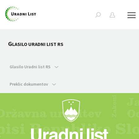
G
LASILO URADNI LIST RS
Glasilo Uradni list RS
Preklic dokumentov