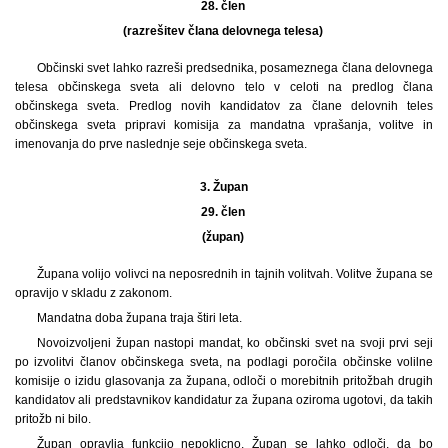
28. člen
(razrešitev člana delovnega telesa)
Občinski svet lahko razreši predsednika, posameznega člana delovnega
telesa občinskega sveta ali delovno telo v celoti na predlog člana
občinskega sveta. Predlog novih kandidatov za člane delovnih teles
občinskega sveta pripravi komisija za mandatna vprašanja, volitve in
imenovanja do prve naslednje seje občinskega sveta.
3.
Župan
29. člen
(župan)
Župana volijo volivci na neposrednih in tajnih volitvah. Volitve župana se
opravijo v skladu z zakonom.
Mandatna doba župana traja štiri leta.
Novoizvoljeni župan nastopi mandat, ko občinski svet na svoji prvi seji
po izvolitvi članov občinskega sveta, na podlagi poročila občinske volilne
komisije o izidu glasovanja za župana, odloči o morebitnih pritožbah drugih
kandidatov ali predstavnikov kandidatur za župana oziroma ugotovi, da takih
pritožb ni bilo.
Župan opravlja funkcijo nepoklicno. Župan se lahko odloči, da bo