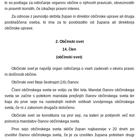
ki so podlaga za odločanje organov občine o njihovih pravicah, obveznostih
in pravnih koristih, če izkažejo pravni interes.
Za odnose z javnostjo skrbita župan in direktor občinske uprave ali druga
pooblaščena oseba, ki ima za to pooblastilo od župana ali direktorja
občinske uprave.
2.
Občinski svet
14. člen
(občinski svet)
Občinski svet je najvišji organ odločanja o vseh zadevah v okviru pravic
in dolžnosti občine.
Občinski svet šteje šestnajst (16) članov.
Člani občinskega sveta se volijo za štiri leta. Mandat članov občinskega
sveta se začne s potekom mandata prejšnjih članov občinskega sveta ter
traja do prve seje na naslednjih rednih volitvah izvoljenega občinskega
sveta, če ni z zakonom drugače določeno.
Občinski svet se konstituira na prvi seji, na kateri je potrjenih več kot
polovica mandatov članov občinskega sveta.
Prvo sejo občinskega sveta skliče župan najkasneje v 20 dneh po
izvolitvi članov občinskega sveta, če je za izvolitev župana potreben drugi