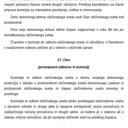
največ polovico članov izmed drugih občanov. Predlog kandidatov za člane
pripravi komisija za mandatna vprašanja, volitve in imenovanja.
Delo delovnega telesa občinskega sveta vodi član občinskega sveta kot
predsednik.
Prvo sejo delovnega telesa skliče župan najpozneje v roku 90 dni po
konstituiranju občinskega sveta.
Članstvo v komisiji ali odboru občinskega sveta ni združljivo s članstvom
v nadzornem odboru občine ali z delom v občinski upravi.
27. člen
(pristojnosti odborov in komisij)
Komisije in odbori občinskega sveta v okviru svojega delovnega
področja v skladu s poslovnikom občinskega sveta obravnavajo zadeve iz
pristojnosti občinskega sveta in dajejo občinskemu svetu mnenja in
predloge.
Komisije in odbori občinskega sveta lahko predlagajo občinskemu svetu
v sprejem odloke in druge akte iz njegove pristojnosti, razen proračuna in
zaključnega računa proračuna in drugih aktov, za katere je v zakonu ali v
statutu občine določeno, da jih sprejme občinski svet na predlog župana.