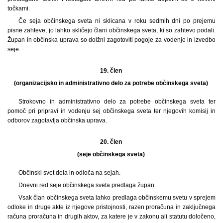
točkami.
Če seja občinskega sveta ni sklicana v roku sedmih dni po prejemu
pisne zahteve, jo lahko skličejo člani občinskega sveta, ki so zahtevo podali.
Župan in občinska uprava so dolžni zagotoviti pogoje za vodenje in izvedbo
seje.
19. člen
(organizacijsko in administrativno delo za potrebe občinskega sveta)
Strokovno in administrativno delo za potrebe občinskega sveta ter
pomoč pri pripravi in vodenju sej občinskega sveta ter njegovih komisij in
odborov zagotavlja občinska uprava.
20. člen
(seje občinskega sveta)
Občinski svet dela in odloča na sejah.
Dnevni red seje občinskega sveta predlaga župan.
Vsak član občinskega sveta lahko predlaga občinskemu svetu v sprejem
odloke in druge akte iz njegove pristojnosti, razen proračuna in zaključnega
računa proračuna in drugih aktov, za katere je v zakonu ali statutu določeno,