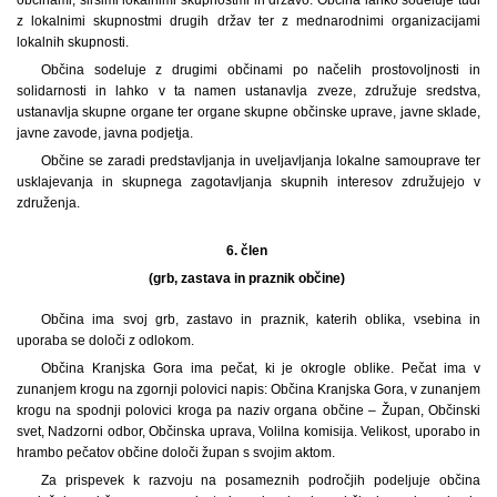
z lokalnimi skupnostmi drugih držav ter z mednarodnimi organizacijami
lokalnih skupnosti.
Občina sodeluje z drugimi občinami po načelih prostovoljnosti in
solidarnosti in lahko v ta namen ustanavlja zveze, združuje sredstva,
ustanavlja skupne organe ter organe skupne občinske uprave, javne sklade,
javne zavode, javna podjetja.
Občine se zaradi predstavljanja in uveljavljanja lokalne samouprave ter
usklajevanja in skupnega zagotavljanja skupnih interesov združujejo v
združenja.
6. člen
(grb, zastava in praznik občine)
Občina ima svoj grb, zastavo in praznik, katerih oblika, vsebina in
uporaba se določi z odlokom.
Občina Kranjska Gora ima pečat, ki je okrogle oblike. Pečat ima v
zunanjem krogu na zgornji polovici napis: Občina Kranjska Gora, v zunanjem
krogu na spodnji polovici kroga pa naziv organa občine – Župan, Občinski
svet, Nadzorni odbor, Občinska uprava, Volilna komisija. Velikost, uporabo in
hrambo pečatov občine določi župan s svojim aktom.
Za prispevek k razvoju na posameznih področjih podeljuje občina