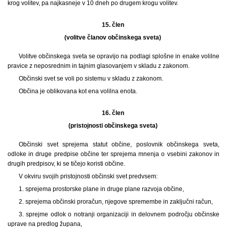
krog volitev, pa najkasneje v 10 dneh po drugem krogu volitev.
15. člen
(volitve članov občinskega sveta)
Volitve občinskega sveta se opravijo na podlagi splošne in enake volilne
pravice z neposrednim in tajnim glasovanjem v skladu z zakonom.
Občinski svet se voli po sistemu v skladu z zakonom.
Občina je oblikovana kot ena volilna enota.
16. člen
(pristojnosti občinskega sveta)
Občinski svet sprejema statut občine, poslovnik občinskega sveta,
odloke in druge predpise občine ter sprejema mnenja o vsebini zakonov in
drugih predpisov, ki se tičejo koristi občine.
V okviru svojih pristojnosti občinski svet predvsem:
1. sprejema prostorske plane in druge plane razvoja občine,
2. sprejema občinski proračun, njegove spremembe in zaključni račun,
3. sprejme odlok o notranji organizaciji in delovnem področju občinske
uprave na predlog župana,