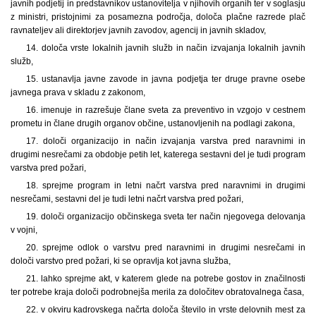
javnih podjetij in predstavnikov ustanovitelja v njihovih organih ter v soglasju
z ministri, pristojnimi za posamezna področja, določa plačne razrede plač
ravnateljev ali direktorjev javnih zavodov, agencij in javnih skladov,
14. določa vrste lokalnih javnih služb in način izvajanja lokalnih javnih
služb,
15. ustanavlja javne zavode in javna podjetja ter druge pravne osebe
javnega prava v skladu z zakonom,
16. imenuje in razrešuje člane sveta za preventivo in vzgojo v cestnem
prometu in člane drugih organov občine, ustanovljenih na podlagi zakona,
17. določi organizacijo in način izvajanja varstva pred naravnimi in
drugimi nesrečami za obdobje petih let, katerega sestavni del je tudi program
varstva pred požari,
18. sprejme program in letni načrt varstva pred naravnimi in drugimi
nesrečami, sestavni del je tudi letni načrt varstva pred požari,
19. določi organizacijo občinskega sveta ter način njegovega delovanja
v vojni,
20. sprejme odlok o varstvu pred naravnimi in drugimi nesrečami in
določi varstvo pred požari, ki se opravlja kot javna služba,
21. lahko sprejme akt, v katerem glede na potrebe gostov in značilnosti
ter potrebe kraja določi podrobnejša merila za določitev obratovalnega časa,
22. v okviru kadrovskega načrta določa število in vrste delovnih mest za