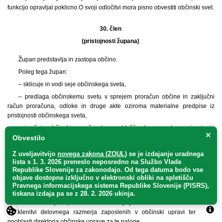
funkcijo opravljal poklicno.
O svoji odločitvi mora pisno obvestiti občinski svet.
30. člen
(pristojnosti župana)
Župan predstavlja in zastopa občino.
Poleg tega župan:
– sklicuje in vodi seje občinskega sveta,
– predlaga občinskemu svetu v sprejem proračun občine in zaključni
račun proračuna, odloke in druge akte oziroma materialne predpise iz
pristojnosti občinskega sveta,
– izvršuje občinski proračun ter pooblašča druge osebe za izvajanje
×
posameznih nalog izvrševanja občinskega proračuna,
Obvestilo
– skrbi za izvajanje splošnih aktov občine in drugih odločitev občinskega
Z uveljavitvijo
novega zakona (ZOUL)
se je
izdajanje uradnega
sveta,
lista s 1. 3. 2026 preneslo
neposredno
na Službo Vlade
Republike Slovenije za zakonodajo
. Od tega datuma bodo vse
– skrbi za objavo statuta, odlokov in drugih splošnih aktov občine,
objave dostopne izključno v elektronski obliki na spletišču
– predlaga ustanovitev organov občinske uprave, določitev njihovega
Pravnega informacijskega sistema Republike Slovenije (PISRS),
delovnega področja in notranje organizacije, določi sistemizacijo delovnih
tiskana izdaja pa se z 28. 2. 2026 ukinja.
mest v občinski upravi, odloča o imenovanju javnih uslužbencev v nazive ter
o sklenitvi delovnega razmerja zaposlenih v občinski upravi ter lahko
pooblasti direktorja občinske uprave za te naloge,