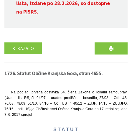
lista, izdane po 28.2.2026, so dostopne
na
PISRS
.
KAZALO
1726. Statut Občine Kranjska Gora, stran 4655.
Na podlagi prvega odstavka 64. člena Zakona o lokalni samoupravi
(Uradni list RS, št. 94/07 – uradno prečiščeno besedilo, 27/08 – Odl. US,
76/08, 79/09, 51/10, 84/10 – Odl. US in 40/12 – ZUJF, 14/15 – ZUUJFO,
76/16 – odl. US) je Občinski svet Občine Kranjska Gora na 17. redni seji dne
7. 6. 2017 sprejel
S T A T U T