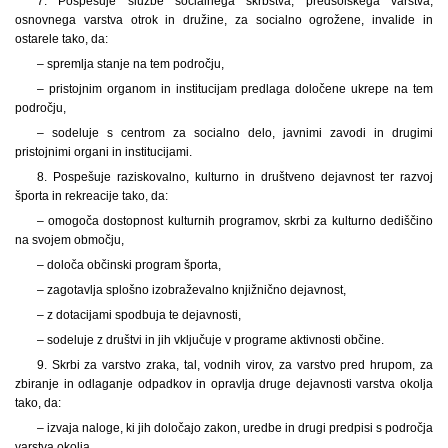
7. Pospešuje službe socialnega skrbstva, predšolskega varstva,
osnovnega varstva otrok in družine, za socialno ogrožene, invalide in
ostarele tako, da:
– spremlja stanje na tem področju,
– pristojnim organom in institucijam predlaga določene ukrepe na tem
področju,
– sodeluje s centrom za socialno delo, javnimi zavodi in drugimi
pristojnimi organi in institucijami.
8. Pospešuje raziskovalno, kulturno in društveno dejavnost ter razvoj
športa in rekreacije tako, da:
– omogoča dostopnost kulturnih programov, skrbi za kulturno dediščino
na svojem območju,
– določa občinski program športa,
– zagotavlja splošno izobraževalno knjižnično dejavnost,
– z dotacijami spodbuja te dejavnosti,
– sodeluje z društvi in jih vključuje v programe aktivnosti občine.
9. Skrbi za varstvo zraka, tal, vodnih virov, za varstvo pred hrupom, za
zbiranje in odlaganje odpadkov in opravlja druge dejavnosti varstva okolja
tako, da:
– izvaja naloge, ki jih določajo zakon, uredbe in drugi predpisi s področja
varstva okolja,