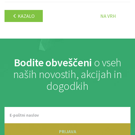
KAZALO
NA VRH
Bodite obveščeni
o vseh
naših novostih, akcijah in
dogodkih
PRIJAVA