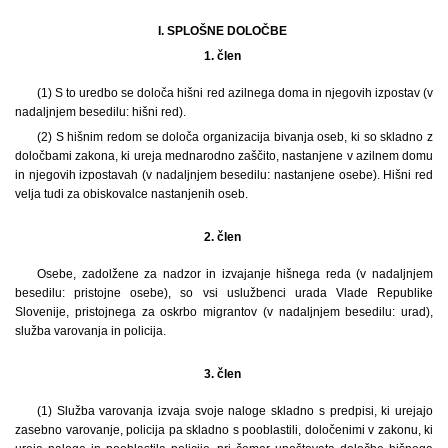
I. SPLOŠNE DOLOČBE
1. člen
(1) S to uredbo se določa hišni red azilnega doma in njegovih izpostav (v
nadaljnjem besedilu: hišni red).
(2) S hišnim redom se določa organizacija bivanja oseb, ki so skladno z
določbami zakona, ki ureja mednarodno zaščito, nastanjene v azilnem domu
in njegovih izpostavah (v nadaljnjem besedilu: nastanjene osebe). Hišni red
velja tudi za obiskovalce nastanjenih oseb.
2. člen
Osebe, zadolžene za nadzor in izvajanje hišnega reda (v nadaljnjem
besedilu: pristojne osebe), so vsi uslužbenci urada Vlade Republike
Slovenije, pristojnega za oskrbo migrantov (v nadaljnjem besedilu: urad),
služba varovanja in policija.
3. člen
(1) Služba varovanja izvaja svoje naloge skladno s predpisi, ki urejajo
zasebno varovanje, policija pa skladno s pooblastili, določenimi v zakonu, ki