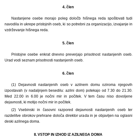
4. člen
Nastanjene osebe morajo poleg določb hišnega reda spoštovati tudi
navodila in ukrepe pristojnih oseb, ki so potrebni za organizacijo, izvajanje in
vzdrževanje hišnega reda.
5. člen
Pristojne osebe enkrat dnevno preverjajo prisotnost nastanjenih oseb.
Urad vodi seznam prisotnosti nastanjenih oseb.
6. člen
(1) Dejavnosti nastanjenih oseb v azilnem domu oziroma njegovih
izpostavah (v nadaljnjem besedilu: azilni dom) potekajo od 7.30 do 21.30.
Med 22.00 in 6.00 je nočni mir in počitek. V tem času niso dovoljene
dejavnosti, ki motijo nočni mir in počitek.
(2) Vsebinski in časovni razpored dejavnosti nastanjenih oseb ter
razdelitve obrokov prehrane določa direktor urada in je objavljen na oglasni
deski azilnega doma.
II. VSTOP IN IZHOD IZ AZILNEGA DOMA