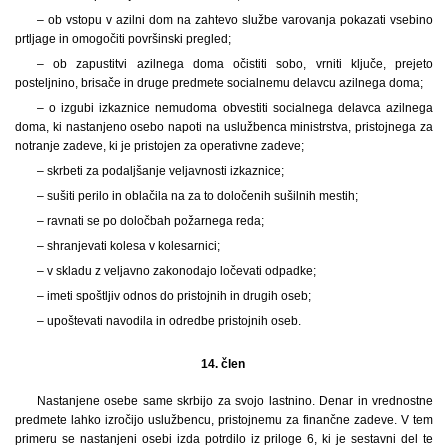
– ob vstopu v azilni dom na zahtevo službe varovanja pokazati vsebino
prtljage in omogočiti površinski pregled;
– ob zapustitvi azilnega doma očistiti sobo, vrniti ključe, prejeto
posteljnino, brisače in druge predmete socialnemu delavcu azilnega doma;
– o izgubi izkaznice nemudoma obvestiti socialnega delavca azilnega
doma, ki nastanjeno osebo napoti na uslužbenca ministrstva, pristojnega za
notranje zadeve, ki je pristojen za operativne zadeve;
– skrbeti za podaljšanje veljavnosti izkaznice;
– sušiti perilo in oblačila na za to določenih sušilnih mestih;
– ravnati se po določbah požarnega reda;
– shranjevati kolesa v kolesarnici;
– v skladu z veljavno zakonodajo ločevati odpadke;
– imeti spoštljiv odnos do pristojnih in drugih oseb;
– upoštevati navodila in odredbe pristojnih oseb.
14. člen
Nastanjene osebe same skrbijo za svojo lastnino. Denar in vrednostne
predmete lahko izročijo uslužbencu, pristojnemu za finančne zadeve. V tem
primeru se nastanjeni osebi izda potrdilo iz priloge 6, ki je sestavni del te