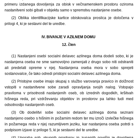
primeru izdanega dovoljenja za obisk v večnamenskem prostoru oziroma
nastanitveni sobi gibati v objektu samo v spremstvu nastanjene osebe.
(2) Oblika identifikacijske kartice obiskovalca prosilca je določena v
prilogi 4, ki je sestavni del te uredbe.
IV. BIVANJE V AZILNEM DOMU
12. člen
(1) Nastanjeni osebi socialni delavec azilnega doma dodeli sobo, ki je
nastanjena oseba ne sme samovoljno zamenjati z drugo sobo niti odstraniti
ali predelati opreme v njej. Nastanjena oseba mora v sobo sprejeti
sostanovalce, če tako odredi pristojni socialni delavec azilnega doma.
(2) Pristojne osebe imajo skupaj s službo varovanja pravico in dolžnost
vstopiti v nastanitvene sobe zaradi opravljanja svojih nalog. Vstopajo
praviloma v prisotnosti nastanjenih oseb, ob izrednih dogodkih, kršitvah
hišnega reda, pri vzdrževanju objektov in prostorov pa lahko tudi med
odsotnostjo nastanjenih oseb.
(3) Ob dodelitvi sobe socialni delavec azilnega doma seznani
nastanjeno osebo s hišnim in požarnim redom ter mu izroči izvlečke hišnega
in požarnega reda v njej razumljivem jeziku, kar nastanjena oseba potrdi s
podpisom izjave iz priloge 5, ki je sestavni del te uredbe.
(4) Uporaba sob, skupnih prostorov in zunanjih površin je dovoljena