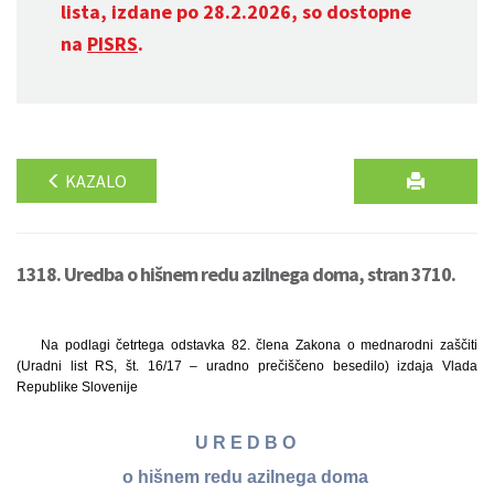
lista, izdane po 28.2.2026, so dostopne
na
PISRS
.
KAZALO
1318. Uredba o hišnem redu azilnega doma, stran 3710.
Na podlagi četrtega odstavka 82. člena Zakona o mednarodni zaščiti
(Uradni list RS, št. 16/17 – uradno prečiščeno besedilo) izdaja Vlada
Republike Slovenije
U R E D B O
o hišnem redu azilnega doma