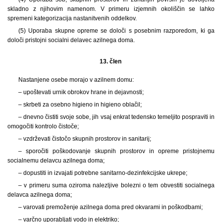
skladno z njihovim namenom. V primeru izjemnih okoliščin se lahko
spremeni kategorizacija nastanitvenih oddelkov.
(5) Uporaba skupne opreme se določi s posebnim razporedom, ki ga
določi pristojni socialni delavec azilnega doma.
13. člen
Nastanjene osebe morajo v azilnem domu:
– upoštevati urnik obrokov hrane in dejavnosti;
– skrbeti za osebno higieno in higieno oblačil;
– dnevno čistiti svoje sobe, jih vsaj enkrat tedensko temeljito pospraviti in
omogočiti kontrolo čistoče;
– vzdrževati čistočo skupnih prostorov in sanitarij;
– sporočiti poškodovanje skupnih prostorov in opreme pristojnemu
socialnemu delavcu azilnega doma;
– dopustiti in izvajati potrebne sanitarno-dezinfekcijske ukrepe;
– v primeru suma oziroma nalezljive bolezni o tem obvestiti socialnega
delavca azilnega doma;
– varovati premoženje azilnega doma pred okvarami in poškodbami;
– varčno uporabljati vodo in elektriko;