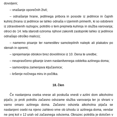
dovoljeni;
– vnašanje oporečnih živil;
– odnašanje hrane, jedilnega pribora in posode iz jedilnice in čajnih
kuhinj (hrana iz jedilnice se lahko odnaša v izjemnih primerih, ki so odobreni
iz zdravstvenih razlogov, potrdilo o tem prejmeta kuhinja in služba varovanja;
otroci do 14. leta starosti oziroma njihovi zakoniti zastopniki lahko iz jedilnice
odnašajo otroško malico);
– namerno pisanje ter namestitev samolepilnih nalepk ali plakatov po
stenah in opremi;
– sprejemanje obiskov brez dovolilnice iz 10. člena te uredbe;
– neupravičeno gibanje izven nastanitvenega oddelka azilnega doma;
– samovoljna zamenjava ključavnice;
– kršenje nočnega miru in počitka.
18. člen
Če nastanjena oseba vnese ali poskuša vnesti v azilni dom alkoholno
pijačo, jo proti potrdilu začasno odvzame služba varovanja ter jo shrani v
varno omaro azilnega doma. Začasno odvzeta alkoholna pijača se
nastanjeni osebi na njeno zahtevo vrne ob izhodu iz azilnega doma, vendar
ne prej kot v 12 urah od začasnega odvzema. Obrazec potrdila je določen v