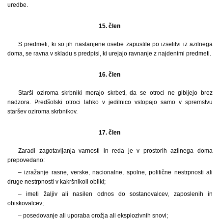
uredbe.
15. člen
S predmeti, ki so jih nastanjene osebe zapustile po izselitvi iz azilnega
doma, se ravna v skladu s predpisi, ki urejajo ravnanje z najdenimi predmeti.
16. člen
Starši oziroma skrbniki morajo skrbeti, da se otroci ne gibljejo brez
nadzora. Predšolski otroci lahko v jedilnico vstopajo samo v spremstvu
staršev oziroma skrbnikov.
17. člen
Zaradi zagotavljanja varnosti in reda je v prostorih azilnega doma
prepovedano:
– izražanje rasne, verske, nacionalne, spolne, politične nestrpnosti ali
druge nestrpnosti v kakršnikoli obliki;
– imeti žaljiv ali nasilen odnos do sostanovalcev, zaposlenih in
obiskovalcev;
– posedovanje ali uporaba orožja ali eksplozivnih snovi;