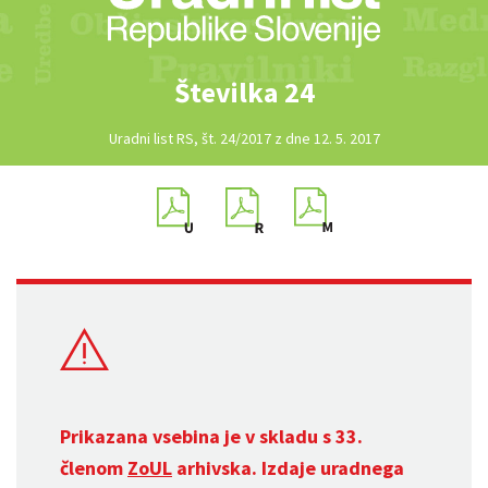
Številka 24
Uradni list RS, št. 24/2017 z dne 12. 5. 2017
Prikazana vsebina je v skladu s 33.
členom
ZoUL
arhivska. Izdaje uradnega