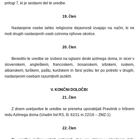
prilogi 7, ki je sestavni del te uredbe.
19. člen
Nastanjene osebe lahko religiozne dejavnosti izvajajo na način, ki ne
moti drugih nastanjenih oseb oziroma njihove okolice.
20. člen
Besedilo te uredbe se izobesi na oglasni deski azilnega doma, in sicer v
slovenskem, angleškem, francoskem, bosanskem, srbskem, ruskem,
albanskem, turškem, paštu, kurdskem in farsi jeziku ter po potrebi v drugih,
nastanjenim osebam razumljivih jezikih.
V. KONČNI DOLOČBI
21. člen
Z dnem uveljavitve te uredbe se preneha uporabljati Pravilnik o hišnem
redu Azilnega doma (Uradni list RS, št. 62/11 in 22/16 – ZMZ-1).
22. člen