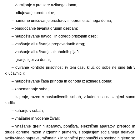
– vlamljanje v prostore azilnega doma;
– odtujevanje predmetov;
– namerno uničevanje prostorov in opreme azilnega doma;
– omogočanje bivanja drugim osebam;
– neupoštevanje navodil in odredb pristojnih oseb;
– vnašanje ali uživanje prepovedanih drog;
– vnašanje ali uživanje alkoholnih pijač;
– igranje iger za denar;
– oviranje kontrole prisotnosti (v tem času ključ od sobe ne sme biti v
ključavnici);
– neupoštevanje časa prihoda in odhoda iz azilnega doma;
– zanemarjanje sobe;
– kajenje, razen v nastanitvenih sobah, v katerih so nastanjeni samo
kadilci;
– kuhanje v sobah;
– vnašanje in vodenje živali;
– vnašanje grelnih aparatov, pohištva, električnih aparatov, preprog in
druge opreme, razen v izjemnih primerih, s soglasjem socialnega delavca;
avdio-video naprave, računalnik in tehnični pripomočki za osebno higieno so