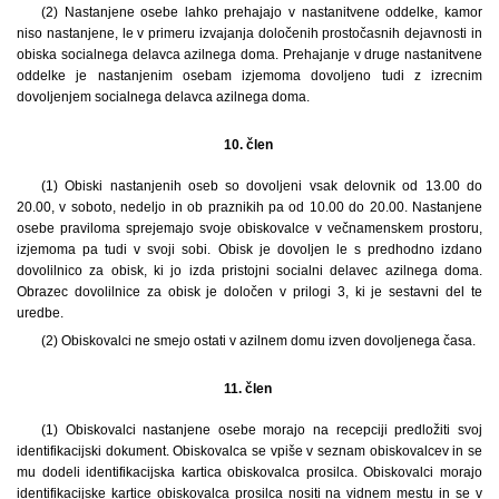
(2) Nastanjene osebe lahko prehajajo v nastanitvene oddelke, kamor
niso nastanjene, le v primeru izvajanja določenih prostočasnih dejavnosti in
obiska socialnega delavca azilnega doma. Prehajanje v druge nastanitvene
oddelke je nastanjenim osebam izjemoma dovoljeno tudi z izrecnim
dovoljenjem socialnega delavca azilnega doma.
10. člen
(1) Obiski nastanjenih oseb so dovoljeni vsak delovnik od 13.00 do
20.00, v soboto, nedeljo in ob praznikih pa od 10.00 do 20.00. Nastanjene
osebe praviloma sprejemajo svoje obiskovalce v večnamenskem prostoru,
izjemoma pa tudi v svoji sobi. Obisk je dovoljen le s predhodno izdano
dovolilnico za obisk, ki jo izda pristojni socialni delavec azilnega doma.
Obrazec dovolilnice za obisk je določen v prilogi 3, ki je sestavni del te
uredbe.
(2) Obiskovalci ne smejo ostati v azilnem domu izven dovoljenega časa.
11. člen
(1) Obiskovalci nastanjene osebe morajo na recepciji predložiti svoj
identifikacijski dokument. Obiskovalca se vpiše v seznam obiskovalcev in se
mu dodeli identifikacijska kartica obiskovalca prosilca. Obiskovalci morajo
identifikacijske kartice obiskovalca prosilca nositi na vidnem mestu in se v