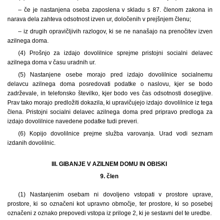
– če je nastanjena oseba zaposlena v skladu s 87. členom zakona in
narava dela zahteva odsotnost izven ur, določenih v prejšnjem členu;
– iz drugih opravičljivih razlogov, ki se ne nanašajo na prenočitev izven
azilnega doma.
(4) Prošnjo za izdajo dovolilnice sprejme pristojni socialni delavec
azilnega doma v času uradnih ur.
(5) Nastanjene osebe morajo pred izdajo dovolilnice socialnemu
delavcu azilnega doma posredovati podatke o naslovu, kjer se bodo
zadrževale, in telefonsko številko, kjer bodo ves čas odsotnosti dosegljive.
Prav tako morajo predložiti dokazila, ki upravičujejo izdajo dovolilnice iz tega
člena. Pristojni socialni delavec azilnega doma pred pripravo predloga za
izdajo dovolilnice navedene podatke tudi preveri.
(6) Kopijo dovolilnice prejme služba varovanja. Urad vodi seznam
izdanih dovolilnic.
III. GIBANJE V AZILNEM DOMU IN OBISKI
9. člen
(1) Nastanjenim osebam ni dovoljeno vstopati v prostore uprave,
prostore, ki so označeni kot upravno območje, ter prostore, ki so posebej
označeni z oznako prepovedi vstopa iz priloge 2, ki je sestavni del te uredbe.