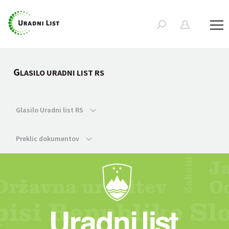
G
LASILO URADNI LIST RS
Glasilo Uradni list RS
Preklic dokumentov