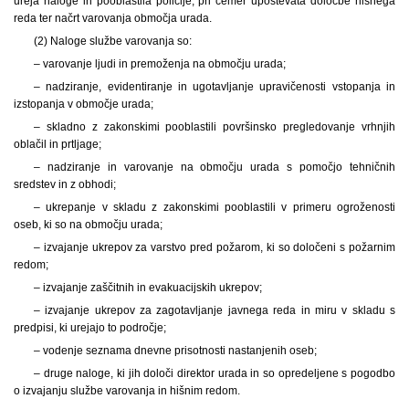
ureja naloge in pooblastila policije, pri čemer upoštevata določbe hišnega
reda ter načrt varovanja območja urada.
(2) Naloge službe varovanja so:
– varovanje ljudi in premoženja na območju urada;
– nadziranje, evidentiranje in ugotavljanje upravičenosti vstopanja in
izstopanja v območje urada;
– skladno z zakonskimi pooblastili površinsko pregledovanje vrhnjih
oblačil in prtljage;
– nadziranje in varovanje na območju urada s pomočjo tehničnih
sredstev in z obhodi;
– ukrepanje v skladu z zakonskimi pooblastili v primeru ogroženosti
oseb, ki so na območju urada;
– izvajanje ukrepov za varstvo pred požarom, ki so določeni s požarnim
redom;
– izvajanje zaščitnih in evakuacijskih ukrepov;
– izvajanje ukrepov za zagotavljanje javnega reda in miru v skladu s
predpisi, ki urejajo to področje;
– vodenje seznama dnevne prisotnosti nastanjenih oseb;
– druge naloge, ki jih določi direktor urada in so opredeljene s pogodbo
o izvajanju službe varovanja in hišnim redom.