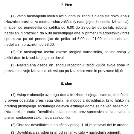
7. člen
(1) Vstop nastanjenih oseb v azilni dom in izhod iz njega sta dovoljena z
izkaznico prosilca za mednarodno zaščito (v nadaljnjem besedilu: izkaznica),
in sicer od ponedeljka do četrtka od 6.00 do 23.00 ter ob petkih, sobotah,
nedeljah in praznikih do 6.00 naslednjega dne, v primeru mladoletnikov brez
spremstva pa od ponedeljka do petka od 6.00 do 21.00 ter ob sobotah,
nedeljah in praznikih do 23.00.
(2) Če nastanjena oseba zavrne pregled varnostnika, se mu vstop v
azilni dom in izhod iz njega ne dovoli.
(3) Nastanjena oseba ob izhodu receptorju izroči ključe svoje sobe in
prevzame svojo izkaznico, ob vstopu pa izkaznico vrne in prevzame ključ.
8. člen
(1) Vstop v območje azilnega doma in izhod iz njega izven ur, določenih
v prvem odstavku prejšnjega člena, je mogoč z dovolilnico, ki jo lahko na
predlog pristojnega socialnega delavca azilnega doma za največ sedem dni
izda direktor urada. Dovolilnica mladoletniku brez spremstva se izda samo s
pisnim soglasjem zakonitega zastopnika.
(2) Obrazec dovolilnice je določen v prilogi 1, ki je sestavni del te uredbe.
(3) Dovolilnica za vstop in izhod se lahko izda v naslednjih primerih: