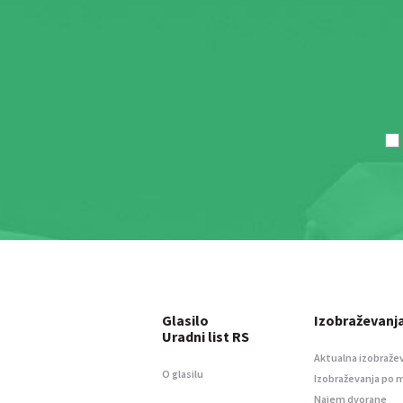
Glasilo
Izobraževanj
Uradni list RS
Aktualna izobraže
O glasilu
Izobraževanja po 
Najem dvorane