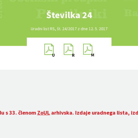
Številka 24
Uradni list RS, št. 24/2017 z dne 12. 5. 2017
du s 33. členom
ZoUL
arhivska. Izdaje uradnega lista, iz