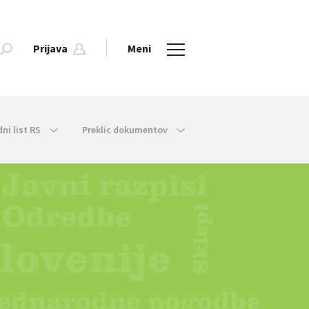
Prijava
Meni
dni list RS
Preklic dokumentov