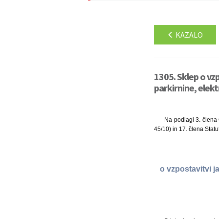
KAZALO
1305. Sklep o vz
parkirnine, elek
Na podlagi 3. člena 
45/10) in 17. člena Stat
o vzpostavitvi j