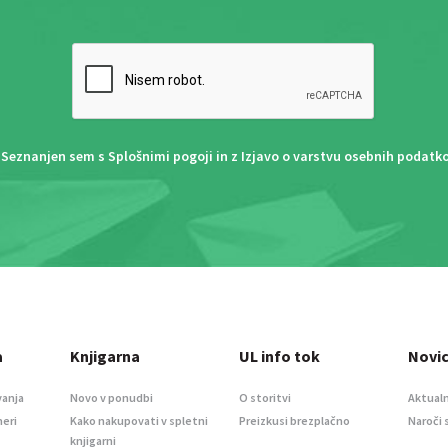
Seznanjen sem s
Splošnimi pogoji
in z
Izjavo o varstvu osebnih podatk
a
Knjigarna
UL info tok
Novi
vanja
Novo v ponudbi
O storitvi
Aktualn
meri
Kako nakupovati v spletni
Preizkusi brezplačno
Naroči 
knjigarni