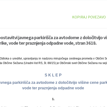
KOPIRAJ POVEZAVO
postavitvi javnega parkirišča za avtodome z določitvijo vi
trike, vode ter praznjenja odpadne vode, stran 3618.
Odloka o ureditvi, upravljanju in nadzoru mirujočega cestnega prometa v Občini Se
uta Občine Sežana (Uradni list RS, št. 88/15) je Občinski svet Občine Sežana na seji
S K L E P
avnega parkirišča za avtodome z določitvijo višine cene parki
vode ter praznjenja odpadne vode
1.