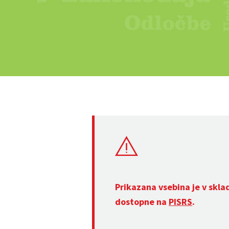
Prikazana vsebina je v skla
dostopne na
PISRS
.