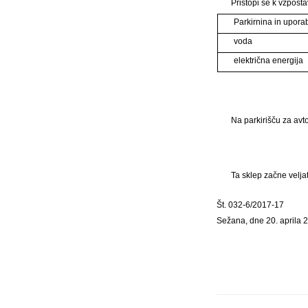
Pristopi se k vzposta
Parkirnina in upora
voda
električna energija
Na parkirišču za avt
Ta sklep začne velja
Št. 032-6/2017-17
Sežana, dne 20. aprila 