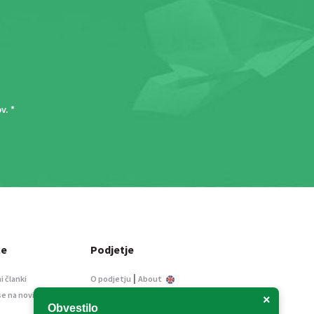
ov
. *
ce
Podjetje
|
i članki
O podjetju
About
se na novice
Kontakt
×
Obvestilo
Informacije javnega