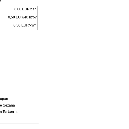
e:
8,00 EUR/dan
0,50 EUR/40 litrov
0,50 EUR/kWh
Župan
ne Sežana
n Terčon
l.r.