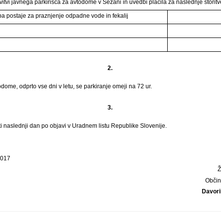
vitvi javnega parkirišča za avtodome v Sežani in uvedbi plačila za naslednje storitv
ba postaje za praznjenje odpadne vode in fekalij
2.
odome, odprto vse dni v letu, se parkiranje omeji na 72 ur.
3.
ti naslednji dan po objavi v Uradnem listu Republike Slovenije.
2017
Obči
Davori