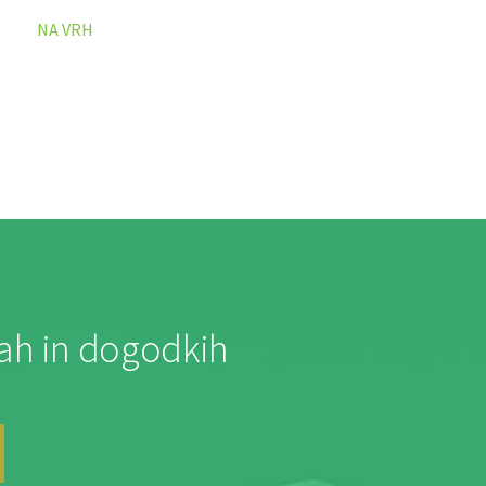
NA VRH
jah in dogodkih