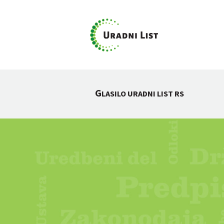
G
LASILO URADNI LIST RS