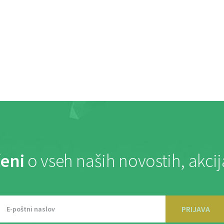
eni
o vseh naših novostih, akci
PRIJAVA