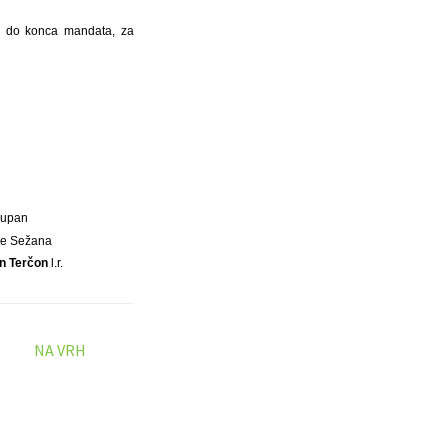
jo do konca mandata, za
Župan
ne Sežana
n Terčon
l.r.
NA VRH