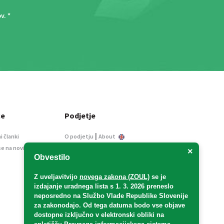
ov
. *
ce
Podjetje
|
i članki
O podjetju
About
se na novice
Kontakt
×
Obvestilo
Informacije javnega
značaja
Z uveljavitvijo
novega zakona (ZOUL)
se je
Oglaševanje
izdajanje uradnega lista s 1. 3. 2026 preneslo
Splošni pogoji
neposredno
na Službo Vlade Republike Slovenije
Izjava o varstvu osebnih
za zakonodajo
. Od tega datuma bodo vse objave
podatkov
dostopne izključno v elektronski obliki na