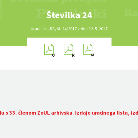
Številka 24
Uradni list RS, št. 24/2017 z dne 12. 5. 2017
du s 33. členom
ZoUL
arhivska. Izdaje uradnega lista, iz