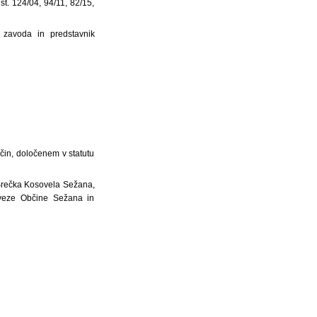
št. 124/04, 94/11, 82/15,
v zavoda in predstavnik
čin, določenem v statutu
 Srečka Kosovela Sežana,
zveze Občine Sežana in