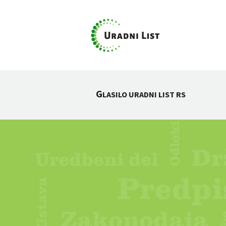
G
LASILO URADNI LIST RS