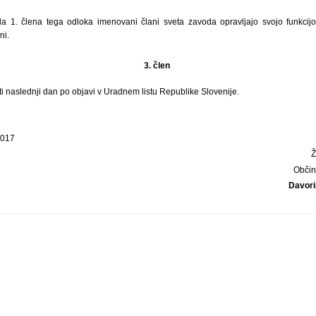
la 1. člena tega odloka imenovani člani sveta zavoda opravljajo svojo funkci
ni.
3. člen
ti naslednji dan po objavi v Uradnem listu Republike Slovenije.
2017
Obči
Davori