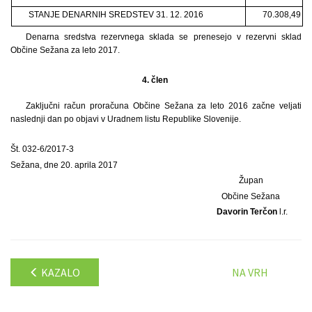
STANJE DENARNIH SREDSTEV 31. 12. 2016
70.308,49
Denarna sredstva rezervnega sklada se prenesejo v rezervni sklad
Občine Sežana za leto 2017.
4. člen
Zaključni račun proračuna Občine Sežana za leto 2016 začne veljati
naslednji dan po objavi v Uradnem listu Republike Slovenije.
Št. 032-6/2017-3
Sežana, dne 20. aprila 2017
Župan
Občine Sežana
Davorin Terčon
l.r.
KAZALO
NA VRH