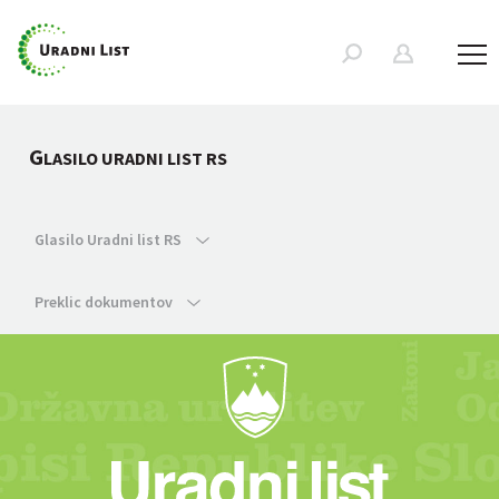
G
LASILO URADNI LIST RS
Glasilo Uradni list RS
Preklic dokumentov