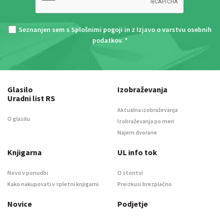
Seznanjen sem s
Splošnimi pogoji
in z
Izjavo o varstvu osebnih
podatkov
. *
Glasilo
Izobraževanja
Uradni list RS
Aktualna izobraževanja
O glasilu
Izobraževanja po meri
Najem dvorane
Knjigarna
UL info tok
Novo v ponudbi
O storitvi
Kako nakupovati v spletni knjigarni
Preizkusi brezplačno
Novice
Podjetje