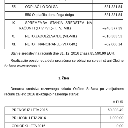
55
ODPLAČILO DOLGA
581.331,84
550 Odplačila domačega dolga
581.331,84
IX.
SPREMEMBA STANJA SREDSTEV NA
RAČUNIH (I.+IV.+VII.)-(II.+V.+VIII.)
–248.377,39
X.
NETO ZADOLŽEVANJE (VII.-VIII.)
–310.383,53
XI.
NETO FINANCIRANJE (VI.+X-IX.)
–62.006,14
Stanje sredstev na računih dne 31. 12. 2016 znaša 85.590,90 EUR.
Realizacijo posebnega dela proračuna se objavi na spletni strani Občine
Sežana www.sezana.si.
3. člen
Denarna sredstva rezervnega sklada Občine Sežana po zaključnem
računu za leto 2016 izkazujejo naslednje stanje:
V EUR
PRENOS IZ LETA 2015
69.308,49
PRIHODKI LETA 2016
1.000,00
ODHODKI LETA 2016
0,00