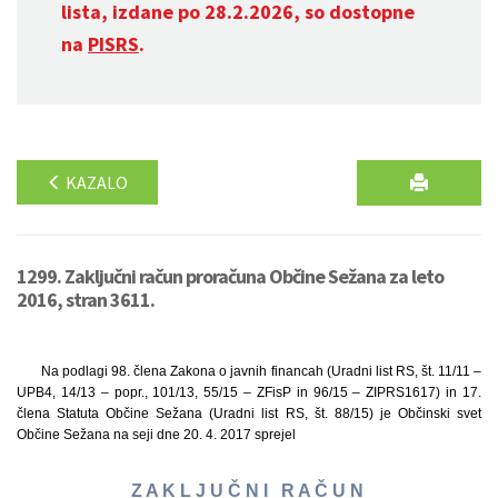
lista, izdane po 28.2.2026, so dostopne
na
PISRS
.
KAZALO
1299. Zaključni račun proračuna Občine Sežana za leto
2016, stran 3611.
Na podlagi 98. člena Zakona o javnih financah (Uradni list RS, št. 11/11 –
UPB4, 14/13 – popr., 101/13, 55/15 – ZFisP in 96/15 – ZIPRS1617) in 17.
člena Statuta Občine Sežana (Uradni list RS, št. 88/15) je Občinski svet
Občine Sežana na seji dne 20. 4. 2017 sprejel
Z A K L J U Č N I R A Č U N