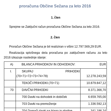
proračuna Občine Sežana za leto 2016
1.
člen
Sprejme se Zaključni račun proračuna Občine Sežana za leto 2016.
2. člen
Proračun Občine Sežana je bil realiziran v višini 12.797.569,29 EUR.
Realizacija splošnega dela proračuna po zaključnem računu za leto
2016 izkazuje naslednje stanje:
A)
BILANCA PRIHODKOV IN ODHODKOV:
EUR
I.
SKUPAJ PRIHODKI
(70+71+72+73+74+78)
12.278.243,59
TEKOČI PRIHODKI (70+71)
10.879.847,12
70
DAVČNI PRIHODKI
8.371.366,70
700 Davki na dohodek in dobiček
6.659.765,00
703 Davki na premoženje
1.336.592,13
704 Domači davki na blago in storitve
341.186,24