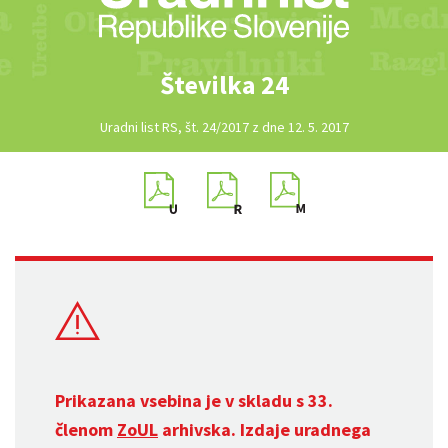
Številka 24
Uradni list RS, št. 24/2017 z dne 12. 5. 2017
Prikazana vsebina je v skladu s 33.
členom
ZoUL
arhivska. Izdaje uradnega