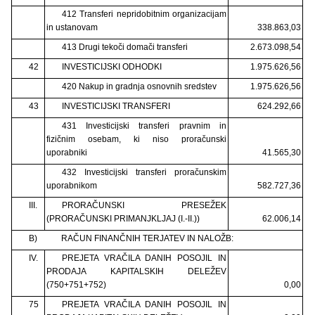
412 Transferi nepridobitnim organizacijam
in ustanovam
338.863,03
413 Drugi tekoči domači transferi
2.673.098,54
42
INVESTICIJSKI ODHODKI
1.975.626,56
420 Nakup in gradnja osnovnih sredstev
1.975.626,56
43
INVESTICIJSKI TRANSFERI
624.292,66
431 Investicijski transferi pravnim in
fizičnim osebam, ki niso proračunski
uporabniki
41.565,30
432 Investicijski transferi proračunskim
uporabnikom
582.727,36
III.
PRORAČUNSKI PRESEŽEK
(PRORAČUNSKI PRIMANJKLJAJ (I.-II.))
62.006,14
B)
RAČUN FINANČNIH TERJATEV IN NALOŽB:
IV.
PREJETA VRAČILA DANIH POSOJIL IN
PRODAJA KAPITALSKIH DELEŽEV
(750+751+752)
0,00
75
PREJETA VRAČILA DANIH POSOJIL IN