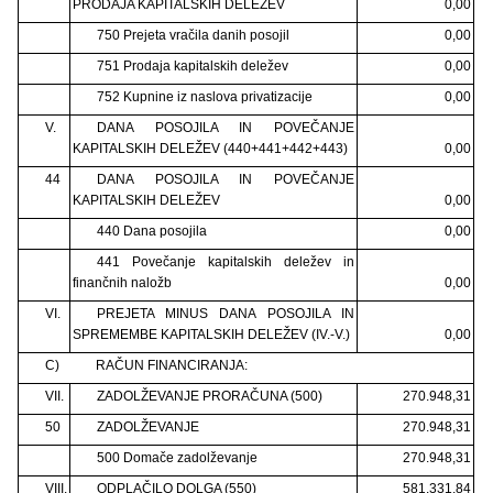
PRODAJA KAPITALSKIH DELEŽEV
0,00
750 Prejeta vračila danih posojil
0,00
751 Prodaja kapitalskih deležev
0,00
752 Kupnine iz naslova privatizacije
0,00
V.
DANA POSOJILA IN POVEČANJE
KAPITALSKIH DELEŽEV (440+441+442+443)
0,00
44
DANA POSOJILA IN POVEČANJE
KAPITALSKIH DELEŽEV
0,00
440 Dana posojila
0,00
441 Povečanje kapitalskih deležev in
finančnih naložb
0,00
VI.
PREJETA MINUS DANA POSOJILA IN
SPREMEMBE KAPITALSKIH DELEŽEV (IV.-V.)
0,00
C)
RAČUN FINANCIRANJA:
VII.
ZADOLŽEVANJE PRORAČUNA (500)
270.948,31
50
ZADOLŽEVANJE
270.948,31
500 Domače zadolževanje
270.948,31
VIII.
ODPLAČILO DOLGA (550)
581.331,84