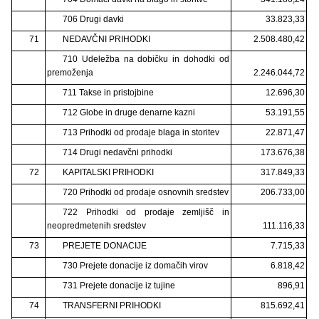
706 Drugi davki
33.823,33
71
NEDAVČNI PRIHODKI
2.508.480,42
710 Udeležba na dobičku in dohodki od
premoženja
2.246.044,72
711 Takse in pristojbine
12.696,30
712 Globe in druge denarne kazni
53.191,55
713 Prihodki od prodaje blaga in storitev
22.871,47
714 Drugi nedavčni prihodki
173.676,38
72
KAPITALSKI PRIHODKI
317.849,33
720 Prihodki od prodaje osnovnih sredstev
206.733,00
722 Prihodki od prodaje zemljišč in
neopredmetenih sredstev
111.116,33
73
PREJETE DONACIJE
7.715,33
730 Prejete donacije iz domačih virov
6.818,42
731 Prejete donacije iz tujine
896,91
74
TRANSFERNI PRIHODKI
815.692,41