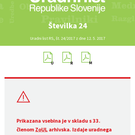
Številka 24
Uradni list RS, št. 24/2017 z dne 12. 5. 2017
Prikazana vsebina je v skladu s 33.
členom
ZoUL
arhivska. Izdaje uradnega