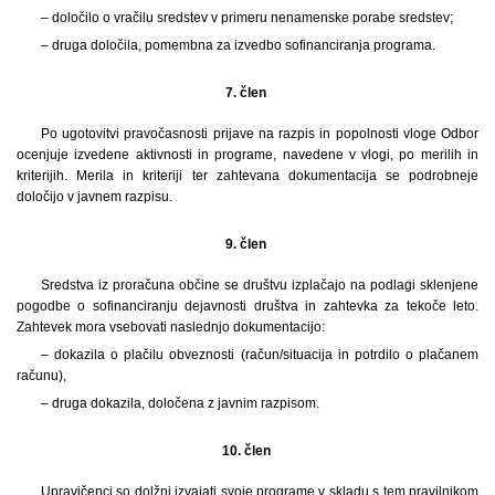
– določilo o vračilu sredstev v primeru nenamenske porabe sredstev;
– druga določila, pomembna za izvedbo sofinanciranja programa.
7. člen
Po ugotovitvi pravočasnosti prijave na razpis in popolnosti vloge Odbor
ocenjuje izvedene aktivnosti in programe, navedene v vlogi, po merilih in
kriterijih. Merila in kriteriji ter zahtevana dokumentacija se podrobneje
določijo v javnem razpisu.
9. člen
Sredstva iz proračuna občine se društvu izplačajo na podlagi sklenjene
pogodbe o sofinanciranju dejavnosti društva in zahtevka za tekoče leto.
Zahtevek mora vsebovati naslednjo dokumentacijo:
– dokazila o plačilu obveznosti (račun/situacija in potrdilo o plačanem
računu),
– druga dokazila, določena z javnim razpisom.
10. člen
Upravičenci so dolžni izvajati svoje programe v skladu s tem pravilnikom