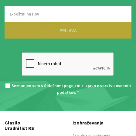
PRIJAVA
Seznanjen sem s
Splošnimi pogoji
in z
Izjavo o varstvu osebnih
podatkov
. *
Glasilo
Izobraževanja
Uradni list RS
Aktualna izobraževanja