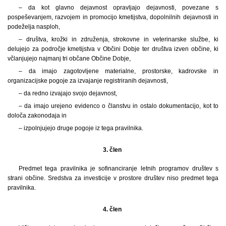
– da kot glavno dejavnost opravljajo dejavnosti, povezane s
pospeševanjem, razvojem in promocijo kmetijstva, dopolnilnih dejavnosti in
podeželja nasploh,
– društva, krožki in združenja, strokovne in veterinarske službe, ki
delujejo za področje kmetijstva v Občini Dobje ter društva izven občine, ki
včlanjujejo najmanj tri občane Občine Dobje,
– da imajo zagotovljene materialne, prostorske, kadrovske in
organizacijske pogoje za izvajanje registriranih dejavnosti,
– da redno izvajajo svojo dejavnost,
– da imajo urejeno evidenco o članstvu in ostalo dokumentacijo, kot to
določa zakonodaja in
– izpolnjujejo druge pogoje iz tega pravilnika.
3. člen
Predmet tega pravilnika je sofinanciranje letnih programov društev s
strani občine. Sredstva za investicije v prostore društev niso predmet tega
pravilnika.
4. člen