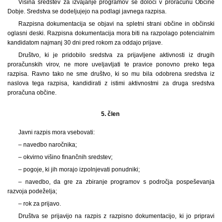
Višina sredstev za izvajanje programov se določi v proračunu Občine
Dobje. Sredstva se dodeljujejo na podlagi javnega razpisa.
Razpisna dokumentacija se objavi na spletni strani občine in občinski
oglasni deski. Razpisna dokumentacija mora biti na razpolago potencialnim
kandidatom najmanj 30 dni pred rokom za oddajo prijave.
Društvo, ki je pridobilo sredstva za prijavljene aktivnosti iz drugih
proračunskih virov, ne more uveljavljati te pravice ponovno preko tega
razpisa. Ravno tako ne sme društvo, ki so mu bila odobrena sredstva iz
naslova tega razpisa, kandidirati z istimi aktivnostmi za druga sredstva
proračuna občine.
5. člen
Javni razpis mora vsebovati:
– navedbo naročnika;
– okvirno višino finančnih sredstev;
– pogoje, ki jih morajo izpolnjevati ponudniki;
– navedbo, da gre za zbiranje programov s področja pospeševanja
razvoja podeželja;
– rok za prijavo.
Društva se prijavijo na razpis z razpisno dokumentacijo, ki jo pripravi