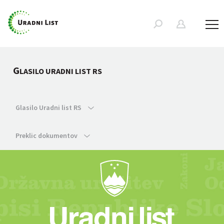
G
LASILO URADNI LIST RS
Glasilo Uradni list RS
Preklic dokumentov