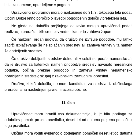
in le za namene, opredeljene v pogodbi.
Upravičenci programov morajo najkasneje do 31. 3. tekočega leta podati
Občini Dobje letno poročilo o izvedbi pogodbenih določil v preteklem letu.
Ne glede na določila prejšnjega odstavka morajo upravičenci podati
realizacijo proračunskih sredstev vedno, kadar to zahteva župan.
Če nadzorni organ ugotovi, da društvo ne izvršuje pogodbe, mu lahko
zadrži izplačevanje še neizplačanih sredstev ali zahteva vrnitev v ta namen
že dodeljenih sredstev.
Če društvo dobljenih sredstev delno ali v celoti ne porabi namensko ali
da je društvo za katerikoli namen pridobitve sredstev navajalo neresnične
podatke, občina prekine pogodbo in zahteva vrnitev nenamensko
porabljenih sredstev, skupaj z zakonskimi zamudnimi obrestmi.
Društvo, ki krši določila, ne more kandidirati za sredstva iz občinskega
proračuna na naslednjem javnem razpisu občine.
11. člen
Upravičenec mora hraniti vso dokumentacijo, ki je bila podlaga za
odobritev pomoči po tem pravilniku, deset let od datuma prejema pomoči iz
tega pravilnika.
Občina mora voditi evidenco o dodeljenih pomočeh deset let od datuma