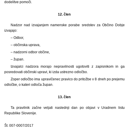
dodelitve pomoči.
12. člen
Nadzor nad izvajanjem namenske porabe sredstev za Občino Dobje
izvajajo:
– Odbor,
– občinska uprava,
– nadzorni odbor občine,
– župan.
Izvajalci nadzora morajo nepravilnosti ugotoviti z zapisnikom in ga
posredovati občinski upravi, ki izda ustrezno odločbo.
Zoper odločbo ima upravičenec pravico do pritožbe v 8 dneh po prejemu
odločbe, o kateri odloča župan.
13. člen
Ta pravilnik začne veljati naslednji dan po objavi v Uradnem listu
Republike Slovenije.
Št. 007-0007/2017