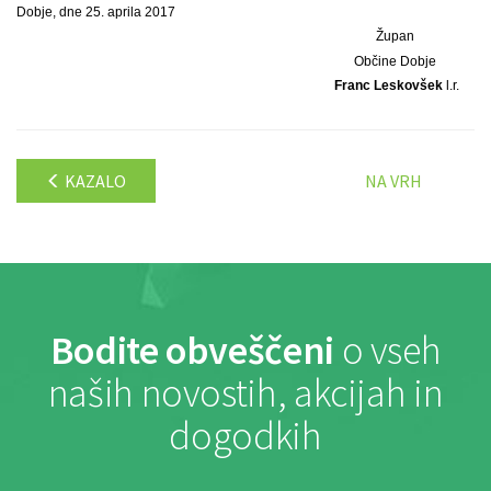
Dobje, dne 25. aprila 2017
Župan
Občine Dobje
Franc Leskovšek
l.r.
KAZALO
NA VRH
Bodite obveščeni
o vseh
naših novostih, akcijah in
dogodkih