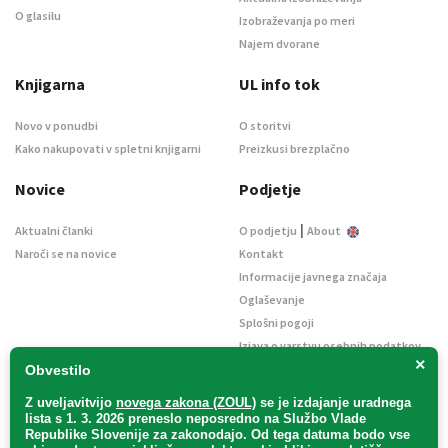
O glasilu
Izobraževanja po meri
Najem dvorane
Knjigarna
UL info tok
Novo v ponudbi
O storitvi
Kako nakupovati v spletni knjigarni
Preizkusi brezplačno
Novice
Podjetje
|
Aktualni članki
O podjetju
About
Naroči se na novice
Kontakt
Informacije javnega značaja
Oglaševanje
Splošni pogoji
Izjava o varstvu osebnih podatkov
×
E-dražbe
Obvestilo
Z uveljavitvijo
novega zakona (ZOUL)
se je
izdajanje uradnega
lista s 1. 3. 2026 preneslo
neposredno
na Službo Vlade
Republike Slovenije za zakonodajo
. Od tega datuma bodo vse