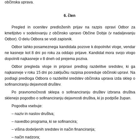
občinska uprava.
6. člen
Pregled in ocenitev predloženih prijav na razpis opravi Odbor za
kmetijstvo v sodelovanju z občinsko upravo Občine Dobje (v nadaljevanju
Odbor). O delu Odbora se vodi zapisnik.
Odbor lahko posameznega kandidata pozove k dopolnitvi vloge, vendar
ne kasneje kot 8 dni po roku za oddajo prijave. Kandidat mora svojo vlogo
dopolniti najkasneje v 8 dneh od prejema poziva.
Odbor pregleda vloge in pripravi predlog razdelitve sredstev, ki ga
najkasneje v roku 15 dni po zaključku razpisa posreduje občinski upravi. Na
podlagi predloga Odbora o razdelitvi sredstev občinska uprava izda sklep o
sofinanciranju dejavnosti društev.
Po pravnomočnosti sklepa o sofinanciranju društev izbrana društva
sklenejo pogodbo o sofinanciranju dejavnosti društva, ki jo podpiše župan.
Pogodba vsebuje:
– naziv in naslov društva;
– navedbo programa, ki se sofinancira;
– višina dodeljenih sredstev in način financiranja;
– način nadzora;