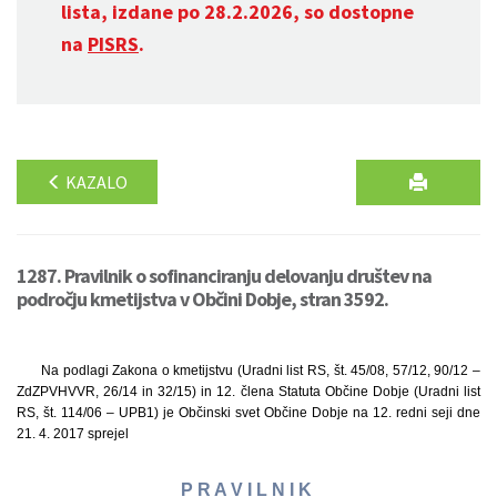
lista, izdane po 28.2.2026, so dostopne
na
PISRS
.
KAZALO
1287. Pravilnik o sofinanciranju delovanju društev na
področju kmetijstva v Občini Dobje, stran 3592.
Na podlagi Zakona o kmetijstvu (Uradni list RS, št. 45/08, 57/12, 90/12 –
ZdZPVHVVR, 26/14 in 32/15) in 12. člena Statuta Občine Dobje (Uradni list
RS, št. 114/06 – UPB1) je Občinski svet Občine Dobje na 12. redni seji dne
21. 4. 2017 sprejel
P R A V I L N I K