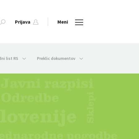
Prijava
Meni
dni list RS
Preklic dokumentov