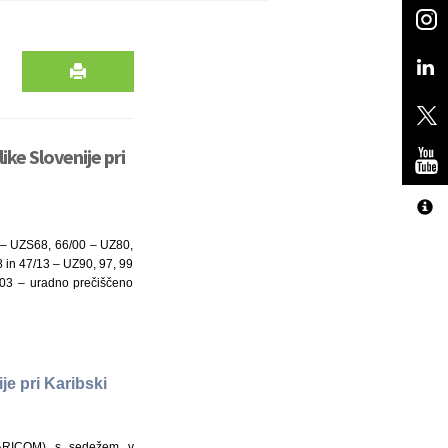
ke Slovenije pri
7 – UZS68, 66/00 – UZ80,
 in 47/13 – UZ90, 97, 99
/03 – uradno prečiščeno
e pri Karibski
(CARICOM) s sedežem v