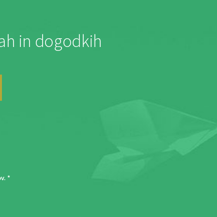
jah in dogodkih
ov
. *