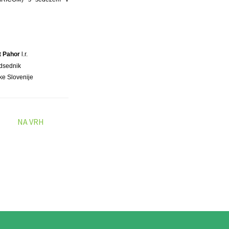
t Pahor
l.r.
dsednik
ke Slovenije
NA VRH