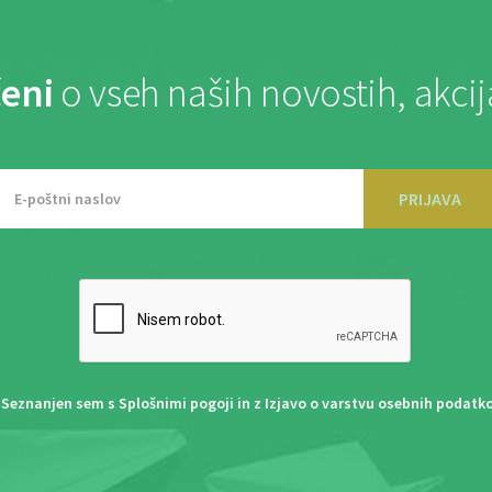
eni
o vseh naših novostih, akci
PRIJAVA
Seznanjen sem s
Splošnimi pogoji
in z
Izjavo o varstvu osebnih podatk