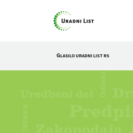
G
LASILO URADNI LIST RS