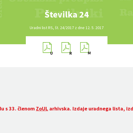
Številka 24
Uradni list RS, št. 24/2017 z dne 12. 5. 2017
du s 33. členom
ZoUL
arhivska. Izdaje uradnega lista, iz