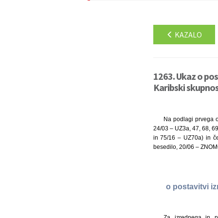
KAZALO
1263. Ukaz o pos
Karibski skupnos
Na podlagi prvega o
24/03 – UZ3a, 47, 68, 6
in 75/16 – UZ70a) in č
besedilo, 20/06 – ZNOM
o postavitvi 
Za izrednega in p