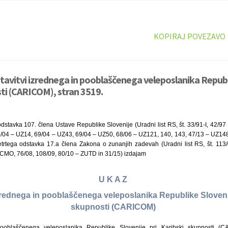
KOPIRAJ POVEZAVO
tavitvi izrednega in pooblaščenega veleposlanika Republi
ti (CARICOM), stran 3519.
dstavka 107. člena Ustave Republike Slovenije (Uradni list RS, št. 33/91-I, 42/9
9/04 – UZ14, 69/04 – UZ43, 69/04 – UZ50, 68/06 – UZ121, 140, 143, 47/13 – UZ148
etrtega odstavka 17.a člena Zakona o zunanjih zadevah (Uradni list RS, št. 113
CMO, 76/08, 108/09, 80/10 – ZUTD in 31/15) izdajam
U K A Z
izrednega in pooblaščenega veleposlanika Republike Slovenij
skupnosti (CARICOM)
ooblaščenega veleposlanika Republike Slovenije pri Karibski skupnosti 