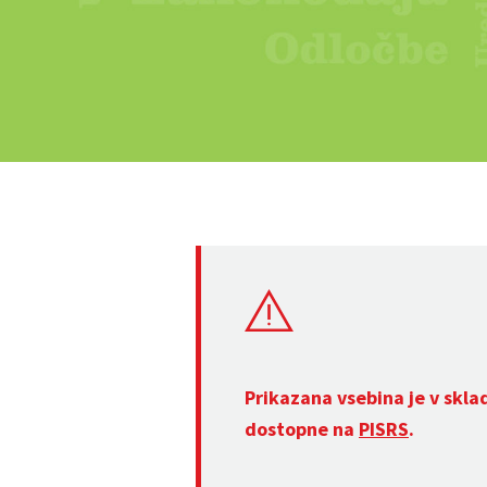
Prikazana vsebina je v skla
dostopne na
PISRS
.