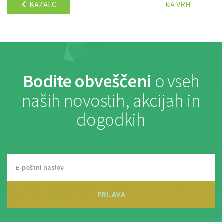
KAZALO
NA VRH
Bodite obveščeni
o vseh
naših novostih, akcijah in
dogodkih
PRIJAVA