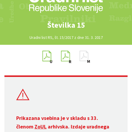
Številka 15
Uradni list RS, št. 15/2017 z dne 31. 3. 2017
Prikazana vsebina je v skladu s 33.
členom
ZoUL
arhivska. Izdaje uradnega