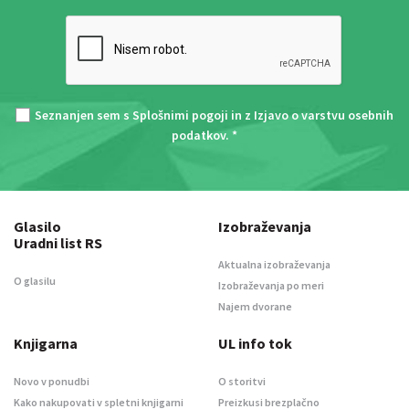
Seznanjen sem s
Splošnimi pogoji
in z
Izjavo o varstvu osebnih
podatkov
. *
Glasilo
Izobraževanja
Uradni list RS
Aktualna izobraževanja
O glasilu
Izobraževanja po meri
Najem dvorane
Knjigarna
UL info tok
Novo v ponudbi
O storitvi
Kako nakupovati v spletni knjigarni
Preizkusi brezplačno