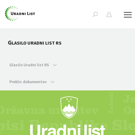
G
LASILO URADNI LIST RS
Glasilo Uradni list RS
Preklic dokumentov