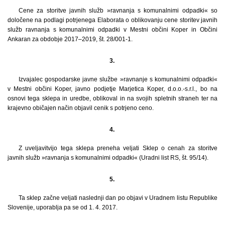
Cene za storitve javnih služb »ravnanja s komunalnimi odpadki« so
določene na podlagi potrjenega Elaborata o oblikovanju cene storitev javnih
služb ravnanja s komunalnimi odpadki v Mestni občini Koper in Občini
Ankaran za obdobje 2017–2019, št. 28/001-1.
3.
Izvajalec gospodarske javne službe »ravnanje s komunalnimi odpadki«
v Mestni občini Koper, javno podjetje Marjetica Koper, d.o.o.-s.r.l., bo na
osnovi tega sklepa in uredbe, oblikoval in na svojih spletnih straneh ter na
krajevno običajen način objavil cenik s potrjeno ceno.
4.
Z uveljavitvijo tega sklepa preneha veljati Sklep o cenah za storitve
javnih služb »ravnanja s komunalnimi odpadki« (Uradni list RS, št. 95/14).
5.
Ta sklep začne veljati naslednji dan po objavi v Uradnem listu Republike
Slovenije, uporablja pa se od 1. 4. 2017.