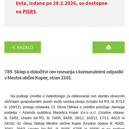
lista, izdane po 28.2.2026, so dostopne
na
PISRS
.
KAZALO
789. Sklep o določitvi cen ravnanja s komunalnimi odpadki
v Mestni občini Koper, stran 2301.
Na podlagi Uredbe o metodologiji za oblikovanje cen storitev obveznih
občinskih gospodarskih javnih služb varstva okolja (Uradni list RS, št. 87/12
in 109/12), prvega odstavka 13. člena Odloka o ureditvi položaja Javnega
podjetja – Azienda pubblica Marjetica Koper d.o.o.-s.r.l. (Uradne objave,
št. 53/02, Uradni list RS, št. 74/05, 84/06, 39/12, 103/12, 17/13, 40/15 in
24/16), 42. člena Statuta Mestne občine Koper (Uradne objave št. 40/00,