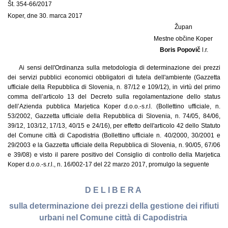
Št. 354-66/2017
Koper, dne 30. marca 2017
Župan
Mestne občine Koper
Boris Popovič
l.r.
Ai sensi dell'Ordinanza sulla metodologia di determinazione dei prezzi
dei servizi pubblici economici obbligatori di tutela dell'ambiente (Gazzetta
ufficiale della Repubblica di Slovenia, n. 87/12 e 109/12), in virtù del primo
comma dell’articolo 13 del Decreto sulla regolamentazione dello status
dell’Azienda pubblica Marjetica Koper d.o.o.-s.r.l. (Bollettino ufficiale, n.
53/2002, Gazzetta ufficiale della Repubblica di Slovenia, n. 74/05, 84/06,
39/12, 103/12, 17/13, 40/15 e 24/16), per effetto dell'articolo 42 dello Statuto
del Comune città di Capodistria (Bollettino ufficiale n. 40/2000, 30/2001 e
29/2003 e la Gazzetta ufficiale della Repubblica di Slovenia, n. 90/05, 67/06
e 39/08) e visto il parere positivo del Consiglio di controllo della Marjetica
Koper d.o.o.-s.r.l., n. 16/002-17 del 22 marzo 2017, promulgo la seguente
D E L I B E R A
sulla determinazione dei prezzi della gestione dei rifiuti
urbani nel Comune città di Capodistria