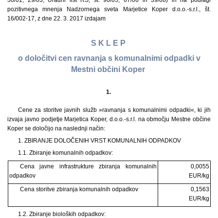
30/01, 29/03, Uradni list RS, št. 90/05, 67/06 in 39/08) in na podlagi
pozitivnega mnenja Nadzornega sveta Marjetice Koper d.o.o.-s.r.l., št.
16/002-17, z dne 22. 3. 2017 izdajam
S K L E P
o določitvi cen ravnanja s komunalnimi odpadki v
Mestni občini Koper
1.
Cene za storitve javnih služb »ravnanja s komunalnimi odpadki«, ki jih
izvaja javno podjetje Marjetica Koper, d.o.o.-s.r.l. na območju Mestne občine
Koper se določijo na naslednji način:
1. ZBIRANJE DOLOČENIH VRST KOMUNALNIH ODPADKOV
1.1. Zbiranje komunalnih odpadkov:
Cena javne infrastrukture zbiranja komunalnih
0,0055
odpadkov
EUR/kg
Cena storitve zbiranja komunalnih odpadkov
0,1563
EUR/kg
1.2. Zbiranje bioloških odpadkov: