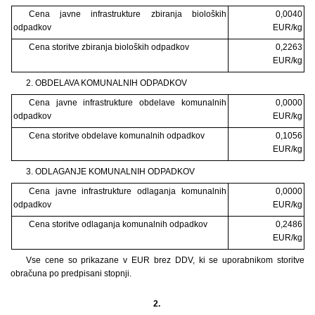
Cena javne infrastrukture zbiranja bioloških
0,0040
odpadkov
EUR/kg
Cena storitve zbiranja bioloških odpadkov
0,2263
EUR/kg
2. OBDELAVA KOMUNALNIH ODPADKOV
Cena javne infrastrukture obdelave komunalnih
0,0000
odpadkov
EUR/kg
Cena storitve obdelave komunalnih odpadkov
0,1056
EUR/kg
3. ODLAGANJE KOMUNALNIH ODPADKOV
Cena javne infrastrukture odlaganja komunalnih
0,0000
odpadkov
EUR/kg
Cena storitve odlaganja komunalnih odpadkov
0,2486
EUR/kg
Vse cene so prikazane v EUR brez DDV, ki se uporabnikom storitve
obračuna po predpisani stopnji.
2.