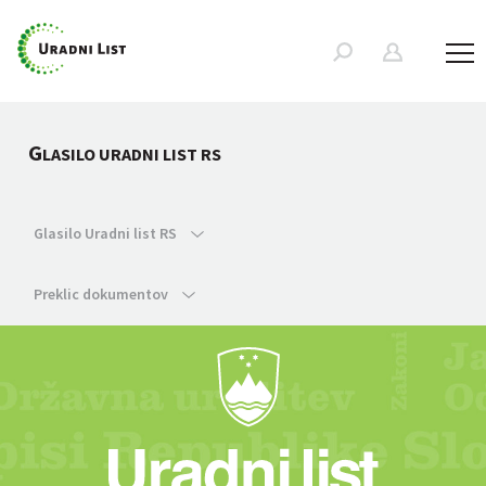
G
LASILO URADNI LIST RS
Glasilo Uradni list RS
Preklic dokumentov