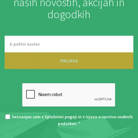
naših novostih, akcijah in
dogodkih
PRIJAVA
Seznanjen sem s
Splošnimi pogoji
in z
Izjavo o varstvu osebnih
podatkov
. *