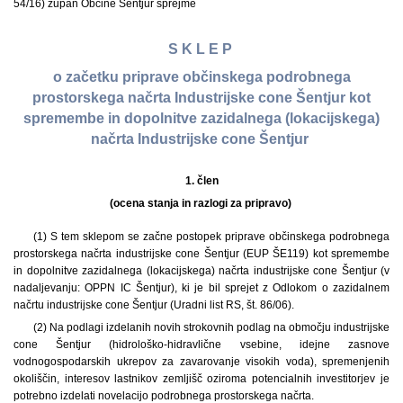
54/16) župan Občine Šentjur sprejme
S K L E P
o začetku priprave občinskega podrobnega
prostorskega načrta Industrijske cone Šentjur kot
spremembe in dopolnitve zazidalnega (lokacijskega)
načrta Industrijske cone Šentjur
1.
člen
(ocena stanja in razlogi za pripravo)
(1) S tem sklepom se začne postopek priprave občinskega podrobnega
prostorskega načrta industrijske cone Šentjur (EUP ŠE119) kot spremembe
in dopolnitve zazidalnega (lokacijskega) načrta industrijske cone Šentjur (v
nadaljevanju: OPPN IC Šentjur), ki je bil sprejet z Odlokom o zazidalnem
načrtu industrijske cone Šentjur (Uradni list RS, št. 86/06).
(2) Na podlagi izdelanih novih strokovnih podlag na območju industrijske
cone Šentjur (hidrološko-hidravlične vsebine, idejne zasnove
vodnogospodarskih ukrepov za zavarovanje visokih voda), spremenjenih
okoliščin, interesov lastnikov zemljišč oziroma potencialnih investitorjev je
potrebno izdelati novelacijo podrobnega prostorskega načrta.