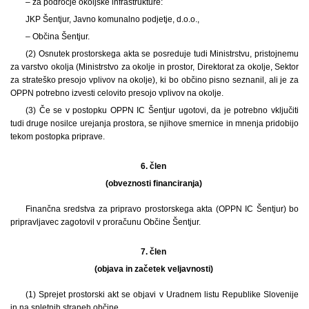
– za področje okoljske infrastrukture:
JKP Šentjur, Javno komunalno podjetje, d.o.o.,
– Občina Šentjur.
(2) Osnutek prostorskega akta se posreduje tudi Ministrstvu, pristojnemu
za varstvo okolja (Ministrstvo za okolje in prostor, Direktorat za okolje, Sektor
za strateško presojo vplivov na okolje), ki bo občino pisno seznanil, ali je za
OPPN potrebno izvesti celovito presojo vplivov na okolje.
(3) Če se v postopku OPPN IC Šentjur ugotovi, da je potrebno vključiti
tudi druge nosilce urejanja prostora, se njihove smernice in mnenja pridobijo
tekom postopka priprave.
6. člen
(obveznosti financiranja)
Finančna sredstva za pripravo prostorskega akta (OPPN IC Šentjur) bo
pripravljavec zagotovil v proračunu Občine Šentjur.
7. člen
(objava in začetek veljavnosti)
(1) Sprejet prostorski akt se objavi v Uradnem listu Republike Slovenije
in na spletnih straneh občine.