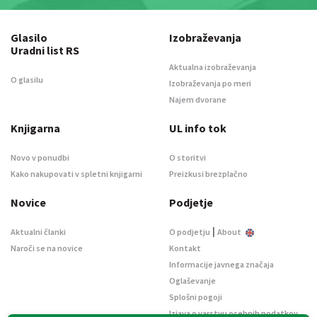
Glasilo
Izobraževanja
Uradni list RS
Aktualna izobraževanja
O glasilu
Izobraževanja po meri
Najem dvorane
Knjigarna
UL info tok
Novo v ponudbi
O storitvi
Kako nakupovati v spletni knjigarni
Preizkusi brezplačno
Novice
Podjetje
|
Aktualni članki
O podjetju
About
Naroči se na novice
Kontakt
Informacije javnega značaja
Oglaševanje
Splošni pogoji
Izjava o varstvu osebnih podatkov