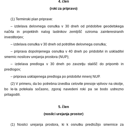
4. člen
(roki za pripravo)
(1) Terminski plan priprave:
– izdelava delovnega osnutka v 30 dneh od pridobitve geodetskega
načrta in projektnih nalog lastnikov zemljišč oziroma zainteresiranih
investitorjev;
– izdelava osnutka v 30 dneh od potrditve delovnega osnutka;
– priprava dopolnjenega osnutka v 40 dneh po pridobitvi in uskladitvi
smernic nosilcev urejanja prostora (NUP);
– izdelava predloga v 30 dneh po zavzetju stališč do pripomb in
predlogov;
– priprava usklajenega predloga po pridobitvi mnenj NUP.
(2) V primeru, da bo potrebna izvedba celovite presoje vplivov na okolje,
bo le-ta potekala sočasno, zgoraj navedeni roki pa se bodo ustrezno
prilagodili.
5. člen
(nosilci urejanja prostor)
(1) Nosilci urejanja prostora, ki k osnutku predložijo smernice za