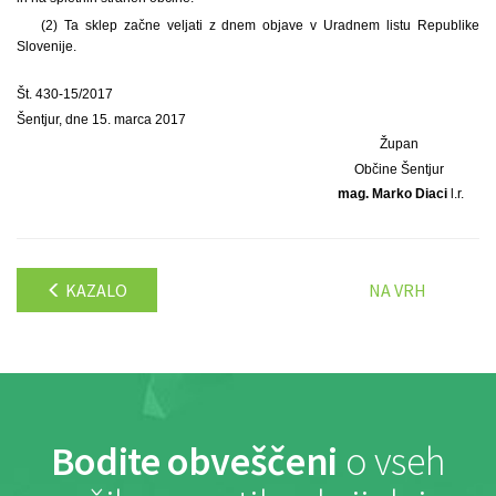
(2) Ta sklep začne veljati z dnem objave v Uradnem listu Republike
Slovenije.
Št. 430-15/2017
Šentjur, dne 15. marca 2017
Župan
Občine Šentjur
mag. Marko Diaci
l.r.
KAZALO
NA VRH
Bodite obveščeni
o vseh