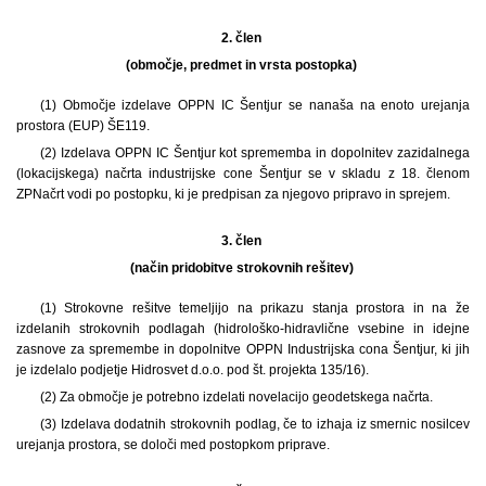
2. člen
(območje, predmet in vrsta postopka)
(1) Območje izdelave OPPN IC Šentjur se nanaša na enoto urejanja
prostora (EUP) ŠE119.
(2) Izdelava OPPN IC Šentjur kot sprememba in dopolnitev zazidalnega
(lokacijskega) načrta industrijske cone Šentjur se v skladu z 18. členom
ZPNačrt vodi po postopku, ki je predpisan za njegovo pripravo in sprejem.
3. člen
(način pridobitve strokovnih rešitev)
(1) Strokovne rešitve temeljijo na prikazu stanja prostora in na že
izdelanih strokovnih podlagah (hidrološko-hidravlične vsebine in idejne
zasnove za spremembe in dopolnitve OPPN Industrijska cona Šentjur, ki jih
je izdelalo podjetje Hidrosvet d.o.o. pod št. projekta 135/16).
(2) Za območje je potrebno izdelati novelacijo geodetskega načrta.
(3) Izdelava dodatnih strokovnih podlag, če to izhaja iz smernic nosilcev
urejanja prostora, se določi med postopkom priprave.