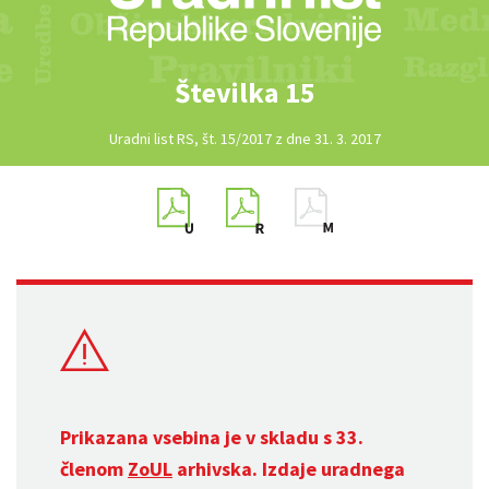
Številka 15
Uradni list RS, št. 15/2017 z dne 31. 3. 2017
Prikazana vsebina je v skladu s 33.
členom
ZoUL
arhivska. Izdaje uradnega