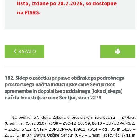
lista, izdane po 28.2.2026, so dostopne
na
PISRS
.
KAZALO
782. Sklep o začetku priprave občinskega podrobnega
prostorskega načrta Industrijske cone Šentjur kot
spremembe in dopolnitve zazidalnega (lokacijskega)
načrta Industrijske cone Šentjur, stran 2279.
Na podlagi 57. člena Zakona o prostorskem načrtovanju – ZPNačrt
(Uradni list RS, št. 33/07, 70/08 – ZVO-1B, 108/09, 80/10 – ZUPUDPP, 43/11
– ZKZ-C, 57/12, 57/12 – ZUPUDPP-A, 109/12, 76/14 – odl. US in 14/15 –
ZUUJFO) in 37. Statuta Občine Šentjur (UPB – Uradni list RS, št. 37/11 in