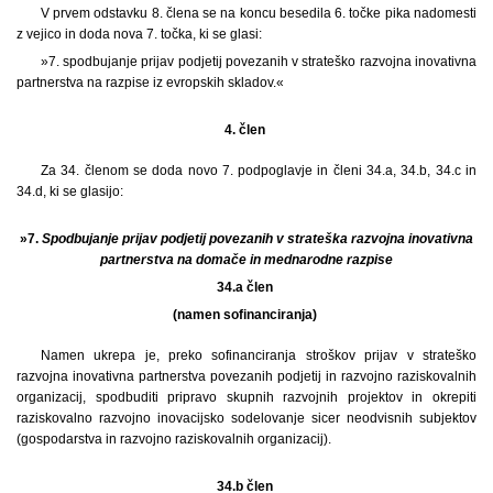
V prvem odstavku 8. člena se na koncu besedila 6. točke pika nadomesti
z vejico in doda nova 7. točka, ki se glasi:
»7. spodbujanje prijav podjetij povezanih v strateško razvojna inovativna
partnerstva na razpise iz evropskih skladov.«
4. člen
Za 34. členom se doda novo 7. podpoglavje in členi 34.a, 34.b, 34.c in
34.d, ki se glasijo:
»7.
Spodbujanje prijav podjetij povezanih v strateška razvojna inovativna
partnerstva na domače in mednarodne razpise
34.a člen
(namen sofinanciranja)
Namen ukrepa je, preko sofinanciranja stroškov prijav v strateško
razvojna inovativna partnerstva povezanih podjetij in razvojno raziskovalnih
organizacij, spodbuditi pripravo skupnih razvojnih projektov in okrepiti
raziskovalno razvojno inovacijsko sodelovanje sicer neodvisnih subjektov
(gospodarstva in razvojno raziskovalnih organizacij).
34.b člen