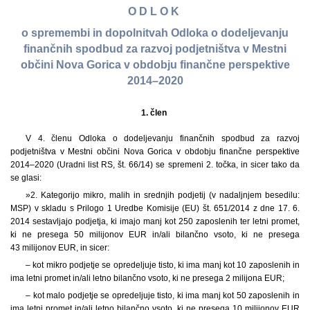
O D L O K
o spremembi in dopolnitvah Odloka o dodeljevanju
finančnih spodbud za razvoj podjetništva v Mestni
občini Nova Gorica v obdobju finančne perspektive
2014–2020
1. člen
V 4. členu Odloka o dodeljevanju finančnih spodbud za razvoj
podjetništva v Mestni občini Nova Gorica v obdobju finančne perspektive
2014–2020 (Uradni list RS, št. 66/14) se spremeni 2. točka, in sicer tako da
se glasi:
»2. Kategorijo mikro, malih in srednjih podjetij (v nadaljnjem besedilu:
MSP) v skladu s Prilogo 1 Uredbe Komisije (EU) št. 651/2014 z dne 17. 6.
2014 sestavljajo podjetja, ki imajo manj kot 250 zaposlenih ter letni promet,
ki ne presega 50 milijonov EUR in/ali bilančno vsoto, ki ne presega
43 milijonov EUR, in sicer:
– kot mikro podjetje se opredeljuje tisto, ki ima manj kot 10 zaposlenih in
ima letni promet in/ali letno bilančno vsoto, ki ne presega 2 milijona EUR;
– kot malo podjetje se opredeljuje tisto, ki ima manj kot 50 zaposlenih in
ima letni promet in/ali letno bilančno vsoto, ki ne presega 10 milijonov EUR