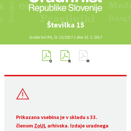
Številka 15
Uradni list RS, št. 15/2017 z dne 31. 3. 2017
Prikazana vsebina je v skladu s 33.
členom
ZoUL
arhivska. Izdaje uradnega