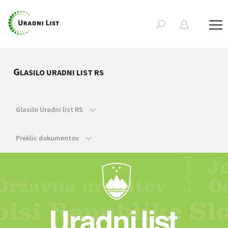
G
LASILO URADNI LIST RS
Glasilo Uradni list RS
Preklic dokumentov