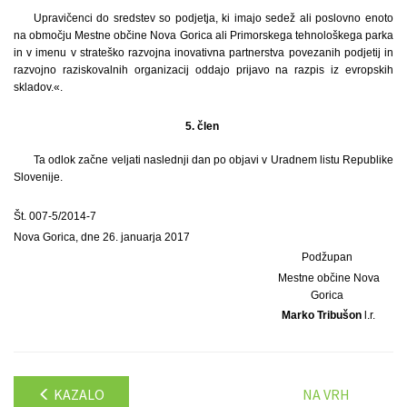
Upravičenci do sredstev so podjetja, ki imajo sedež ali poslovno enoto
na območju Mestne občine Nova Gorica ali Primorskega tehnološkega parka
in v imenu v strateško razvojna inovativna partnerstva povezanih podjetij in
razvojno raziskovalnih organizacij oddajo prijavo na razpis iz evropskih
skladov.«.
5. člen
Ta odlok začne veljati naslednji dan po objavi v Uradnem listu Republike
Slovenije.
Št. 007-5/2014-7
Nova Gorica, dne 26. januarja 2017
Podžupan
Mestne občine Nova
Gorica
Marko Tribušon
l.r.
KAZALO
NA VRH