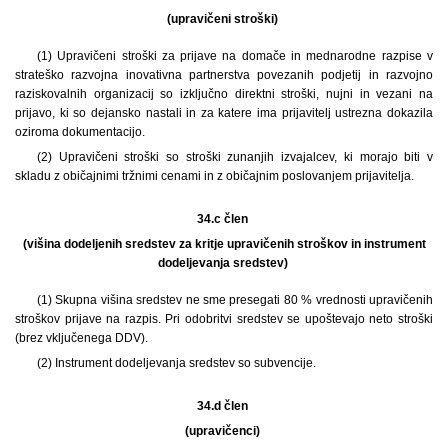
(upravičeni stroški)
(1) Upravičeni stroški za prijave na domače in mednarodne razpise v
strateško razvojna inovativna partnerstva povezanih podjetij in razvojno
raziskovalnih organizacij so izključno direktni stroški, nujni in vezani na
prijavo, ki so dejansko nastali in za katere ima prijavitelj ustrezna dokazila
oziroma dokumentacijo.
(2) Upravičeni stroški so stroški zunanjih izvajalcev, ki morajo biti v
skladu z običajnimi tržnimi cenami in z običajnim poslovanjem prijavitelja.
34.c člen
(višina dodeljenih sredstev za kritje upravičenih stroškov in instrument
dodeljevanja sredstev)
(1) Skupna višina sredstev ne sme presegati 80 % vrednosti upravičenih
stroškov prijave na razpis. Pri odobritvi sredstev se upoštevajo neto stroški
(brez vključenega DDV).
(2) Instrument dodeljevanja sredstev so subvencije.
34.d člen
(upravičenci)