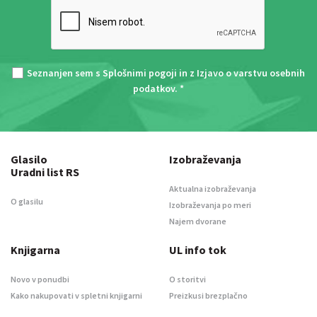
Seznanjen sem s
Splošnimi pogoji
in z
Izjavo o varstvu osebnih
podatkov
. *
Glasilo
Izobraževanja
Uradni list RS
Aktualna izobraževanja
O glasilu
Izobraževanja po meri
Najem dvorane
Knjigarna
UL info tok
Novo v ponudbi
O storitvi
Kako nakupovati v spletni knjigarni
Preizkusi brezplačno