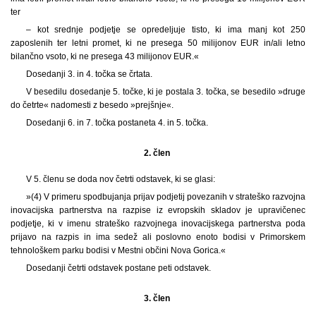
ter
– kot srednje podjetje se opredeljuje tisto, ki ima manj kot 250
zaposlenih ter letni promet, ki ne presega 50 milijonov EUR in/ali letno
bilančno vsoto, ki ne presega 43 milijonov EUR.«
Dosedanji 3. in 4. točka se črtata.
V besedilu dosedanje 5. točke, ki je postala 3. točka, se besedilo »druge
do četrte« nadomesti z besedo »prejšnje«.
Dosedanji 6. in 7. točka postaneta 4. in 5. točka.
2. člen
V 5. členu se doda nov četrti odstavek, ki se glasi:
»(4) V primeru spodbujanja prijav podjetij povezanih v strateško razvojna
inovacijska partnerstva na razpise iz evropskih skladov je upravičenec
podjetje, ki v imenu strateško razvojnega inovacijskega partnerstva poda
prijavo na razpis in ima sedež ali poslovno enoto bodisi v Primorskem
tehnološkem parku bodisi v Mestni občini Nova Gorica.«
Dosedanji četrti odstavek postane peti odstavek.
3. člen