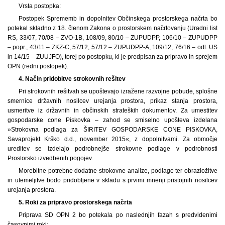
Vrsta postopka:
Postopek Sprememb in dopolnitev Občinskega prostorskega načrta bo
potekal skladno z 18. členom Zakona o prostorskem načrtovanju (Uradni list
RS, 33/07, 70/08 – ZVO-1B, 108/09, 80/10 – ZUPUDPP, 106/10 – ZUPUDPP
– popr., 43/11 – ZKZ-C, 57/12, 57/12 – ZUPUDPP-A, 109/12, 76/16 – odl. US
in 14/15 – ZUUJFO), torej po postopku, ki je predpisan za pripravo in sprejem
OPN (redni postopek).
4.
Način pridobitve strokovnih rešitev
Pri strokovnih rešitvah se upoštevajo izražene razvojne pobude, splošne
smernice državnih nosilcev urejanja prostora, prikaz stanja prostora,
usmeritve iz državnih in občinskih strateških dokumentov. Za umestitev
gospodarske cone Piskovka – zahod se smiselno upošteva izdelana
»Strokovna podlaga za ŠIRITEV GOSPODARSKE CONE PISKOVKA,
Savaprojekt Krško d.d., november 2015«, z dopolnitvami. Za območje
ureditev se izdelajo podrobnejše strokovne podlage v podrobnosti
Prostorsko izvedbenih pogojev.
Morebitne potrebne dodatne strokovne analize, podlage ter obrazložitve
in utemeljitve bodo pridobljene v skladu s prvimi mnenji pristojnih nosilcev
urejanja prostora.
5.
Roki za pripravo prostorskega načrta
Priprava SD OPN 2 bo potekala po naslednjih fazah s predvidenimi
časovnimi roki: