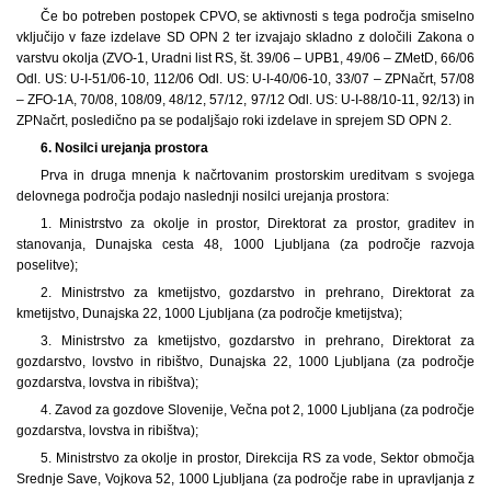
Če bo potreben postopek CPVO, se aktivnosti s tega področja smiselno
vključijo v faze izdelave SD OPN 2 ter izvajajo skladno z določili Zakona o
varstvu okolja (ZVO-1, Uradni list RS, št. 39/06 – UPB1, 49/06 – ZMetD, 66/06
Odl. US: U-I-51/06-10, 112/06 Odl. US: U-I-40/06-10, 33/07 – ZPNačrt, 57/08
– ZFO-1A, 70/08, 108/09, 48/12, 57/12, 97/12 Odl. US: U-I-88/10-11, 92/13) in
ZPNačrt, posledično pa se podaljšajo roki izdelave in sprejem SD OPN 2.
6.
Nosilci urejanja prostora
Prva in druga mnenja k načrtovanim prostorskim ureditvam s svojega
delovnega področja podajo naslednji nosilci urejanja prostora:
1. Ministrstvo za okolje in prostor, Direktorat za prostor, graditev in
stanovanja, Dunajska cesta 48, 1000 Ljubljana (za področje razvoja
poselitve);
2. Ministrstvo za kmetijstvo, gozdarstvo in prehrano, Direktorat za
kmetijstvo, Dunajska 22, 1000 Ljubljana (za področje kmetijstva);
3. Ministrstvo za kmetijstvo, gozdarstvo in prehrano, Direktorat za
gozdarstvo, lovstvo in ribištvo, Dunajska 22, 1000 Ljubljana (za področje
gozdarstva, lovstva in ribištva);
4. Zavod za gozdove Slovenije, Večna pot 2, 1000 Ljubljana (za področje
gozdarstva, lovstva in ribištva);
5. Ministrstvo za okolje in prostor, Direkcija RS za vode, Sektor območja
Srednje Save, Vojkova 52, 1000 Ljubljana (za področje rabe in upravljanja z