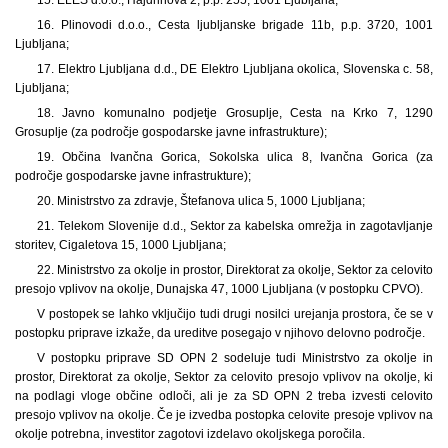
16. Plinovodi d.o.o., Cesta ljubljanske brigade 11b, p.p. 3720, 1001
Ljubljana;
17. Elektro Ljubljana d.d., DE Elektro Ljubljana okolica, Slovenska c. 58,
Ljubljana;
18. Javno komunalno podjetje Grosuplje, Cesta na Krko 7, 1290
Grosuplje (za področje gospodarske javne infrastrukture);
19. Občina Ivančna Gorica, Sokolska ulica 8, Ivančna Gorica (za
področje gospodarske javne infrastrukture);
20. Ministrstvo za zdravje, Štefanova ulica 5, 1000 Ljubljana;
21. Telekom Slovenije d.d., Sektor za kabelska omrežja in zagotavljanje
storitev, Cigaletova 15, 1000 Ljubljana;
22. Ministrstvo za okolje in prostor, Direktorat za okolje, Sektor za celovito
presojo vplivov na okolje, Dunajska 47, 1000 Ljubljana (v postopku CPVO).
V postopek se lahko vključijo tudi drugi nosilci urejanja prostora, če se v
postopku priprave izkaže, da ureditve posegajo v njihovo delovno področje.
V postopku priprave SD OPN 2 sodeluje tudi Ministrstvo za okolje in
prostor, Direktorat za okolje, Sektor za celovito presojo vplivov na okolje, ki
na podlagi vloge občine odloči, ali je za SD OPN 2 treba izvesti celovito
presojo vplivov na okolje. Če je izvedba postopka celovite presoje vplivov na
okolje potrebna, investitor zagotovi izdelavo okoljskega poročila.