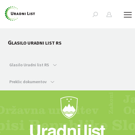
G
LASILO URADNI LIST RS
Glasilo Uradni list RS
Preklic dokumentov