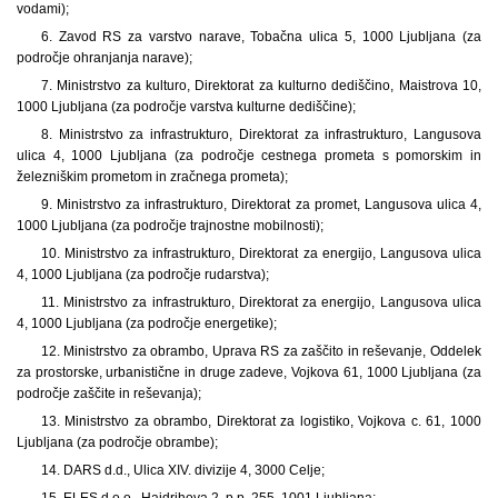
vodami);
6. Zavod RS za varstvo narave, Tobačna ulica 5, 1000 Ljubljana (za
področje ohranjanja narave);
7. Ministrstvo za kulturo, Direktorat za kulturno dediščino, Maistrova 10,
1000 Ljubljana (za področje varstva kulturne dediščine);
8. Ministrstvo za infrastrukturo, Direktorat za infrastrukturo, Langusova
ulica 4, 1000 Ljubljana (za področje cestnega prometa s pomorskim in
železniškim prometom in zračnega prometa);
9. Ministrstvo za infrastrukturo, Direktorat za promet, Langusova ulica 4,
1000 Ljubljana (za področje trajnostne mobilnosti);
10. Ministrstvo za infrastrukturo, Direktorat za energijo, Langusova ulica
4, 1000 Ljubljana (za področje rudarstva);
11. Ministrstvo za infrastrukturo, Direktorat za energijo, Langusova ulica
4, 1000 Ljubljana (za področje energetike);
12. Ministrstvo za obrambo, Uprava RS za zaščito in reševanje, Oddelek
za prostorske, urbanistične in druge zadeve, Vojkova 61, 1000 Ljubljana (za
področje zaščite in reševanja);
13. Ministrstvo za obrambo, Direktorat za logistiko, Vojkova c. 61, 1000
Ljubljana (za področje obrambe);
14. DARS d.d., Ulica XIV. divizije 4, 3000 Celje;
15. ELES d.o.o., Hajdrihova 2, p.p. 255, 1001 Ljubljana;