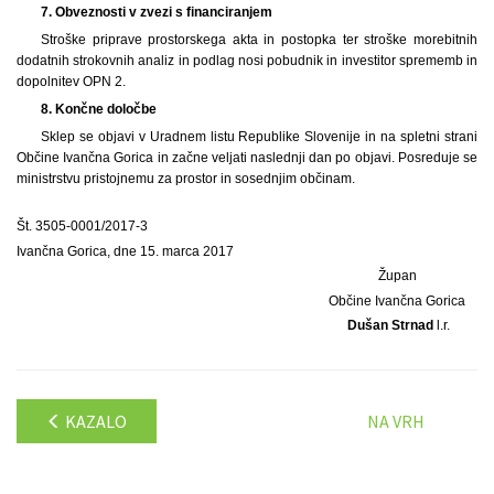
7.
Obveznosti v zvezi s financiranjem
Stroške priprave prostorskega akta in postopka ter stroške morebitnih
dodatnih strokovnih analiz in podlag nosi pobudnik in investitor sprememb in
dopolnitev OPN 2.
8.
Končne določbe
Sklep se objavi v Uradnem listu Republike Slovenije in na spletni strani
Občine Ivančna Gorica in začne veljati naslednji dan po objavi. Posreduje se
ministrstvu pristojnemu za prostor in sosednjim občinam.
Št. 3505-0001/2017-3
Ivančna Gorica, dne 15. marca 2017
Župan
Občine Ivančna Gorica
Dušan Strnad
l.r.
KAZALO
NA VRH