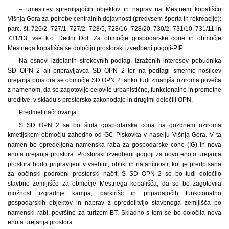
– umestitev spremljajočih objektov in naprav na Mestnem kopališču
Višnja Gora za potrebe centralnih dejavnosti (predvsem športa in rekreacije):
parc. št. 726/2, 727/1, 727/2, 728/5, 728/16, 728/20, 730/2, 731/10, 731/11 in
731/13, vse k.o. Dedni Dol. Za območje gospodarske cone in območje
Mestnega kopališča se določijo prostorski izvedbeni pogoji-PIP.
Na osnovi izdelanih strokovnih podlag, izraženih interesov pobudnika
SD OPN 2 ali pripravljavca SD OPN 2 ter na podlagi smernic nosilcev
urejanja prostora se območje SD OPN 2 lahko tudi zmanjša oziroma poveča
z namenom, da se zagotovijo celovite urbanistične, funkcionalne in prometne
ureditve, v skladu s prostorsko zakonodajo in drugimi določili OPN.
Predmet načrtovanja:
S SD OPN 2 se bo širila gospodarska cona na gozdnem oziroma
kmetijskem območju zahodno od GC Piskovka v naselju Višnja Gora. V ta
namen bo opredeljena namenska raba za gospodarske cone (IG) in nova
enota urejanja prostora. Prostorski izvedbeni pogoji za novo enoto urejanja
prostora bodo pripravljeni v vsebini, obliki in natančnosti, kot je predpisana
za občinski podrobni prostorski načrt. S SD OPN 2 se bo tudi določilo
stavbno zemljišče za območje Mestnega kopališča, da se bo zagotovila
možnost izgradnje kampa, parkirišč in pripadajočih funkcionalno
gospodarskih objektov in naprav z opredelitvijo stavbnega zemljišča po
namenski rabi, površine za turizem-BT. Skladno s tem se bo določila nova
enota urejanja prostora.