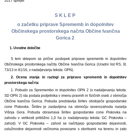
2017 sprejel
S K L E P
o začetku priprave Sprememb in dopolnitev
Občinskega prostorskega načrta Občine Ivančna
Gorica 2
1. Uvodne določbe
S tem sklepom se prične postopek priprave sprememb in dopolnitev
Občinskega prostorskega načrta Občine Ivančna Gorica (Uradni list RS, št.
73/13 in 81/16, v nadaljevanju teksta: OPN).
2.
Ocena stanja in razlogi za pripravo sprememb in dopolnitev
prostorskega načrta
1.
Pobudo za Spremembo in dopolnitev OPN 2 (v nadaljevanju teksta:
SD OPN 2) sta podala podjetnika v imenu pravnih in fizičnih oseb z območja
Občine Ivančna Gorica. Pobuda predstavlja širitev obstoječe gospodarske
cone Piskovka. Širitev je zastavljena na območju severozahoda naselja
Višnja Gora. Pobuda obravnava širitev gospodarske cone Piskovka na
zahodu v velikosti približno 1,0 ha (v nadaljevanju teksta: GC Piskovka –
zahod). V GC Piskovka – zahod se načrtujejo gospodarske dejavnosti,
uslužnostne dejavnosti večinoma povezane s storitvami na terenu in zato