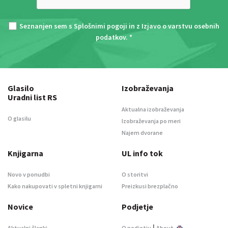
Seznanjen sem s
Splošnimi pogoji
in z
Izjavo o varstvu osebnih
podatkov
. *
Glasilo
Izobraževanja
Uradni list RS
Aktualna izobraževanja
O glasilu
Izobraževanja po meri
Najem dvorane
Knjigarna
UL info tok
Novo v ponudbi
O storitvi
Kako nakupovati v spletni knjigarni
Preizkusi brezplačno
Novice
Podjetje
|
Aktualni članki
O podjetju
About