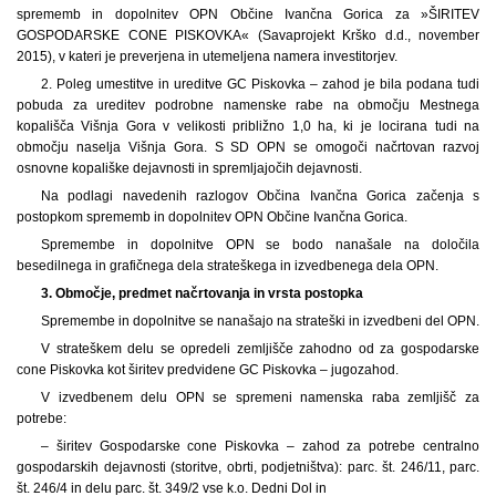
sprememb in dopolnitev OPN Občine Ivančna Gorica za »ŠIRITEV
GOSPODARSKE CONE PISKOVKA« (Savaprojekt Krško d.d., november
2015), v kateri je preverjena in utemeljena namera investitorjev.
2. Poleg umestitve in ureditve GC Piskovka – zahod je bila podana tudi
pobuda za ureditev podrobne namenske rabe na območju Mestnega
kopališča Višnja Gora v velikosti približno 1,0 ha, ki je locirana tudi na
območju naselja Višnja Gora. S SD OPN se omogoči načrtovan razvoj
osnovne kopališke dejavnosti in spremljajočih dejavnosti.
Na podlagi navedenih razlogov Občina Ivančna Gorica začenja s
postopkom sprememb in dopolnitev OPN Občine Ivančna Gorica.
Spremembe in dopolnitve OPN se bodo nanašale na določila
besedilnega in grafičnega dela strateškega in izvedbenega dela OPN.
3.
Območje, predmet načrtovanja in vrsta postopka
Spremembe in dopolnitve se nanašajo na strateški in izvedbeni del OPN.
V strateškem delu se opredeli zemljišče zahodno od za gospodarske
cone Piskovka kot širitev predvidene GC Piskovka – jugozahod.
V izvedbenem delu OPN se spremeni namenska raba zemljišč za
potrebe:
– širitev Gospodarske cone Piskovka – zahod za potrebe centralno
gospodarskih dejavnosti (storitve, obrti, podjetništva): parc. št. 246/11, parc.
št. 246/4 in delu parc. št. 349/2 vse k.o. Dedni Dol in