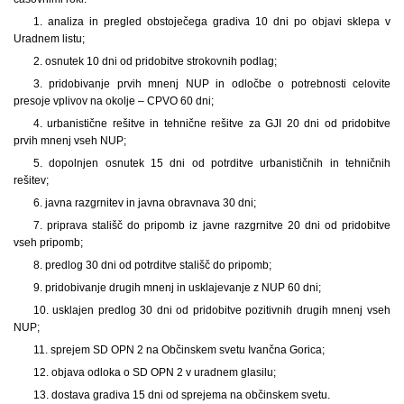
1. analiza in pregled obstoječega gradiva 10 dni po objavi sklepa v
Uradnem listu;
2. osnutek 10 dni od pridobitve strokovnih podlag;
3. pridobivanje prvih mnenj NUP in odločbe o potrebnosti celovite
presoje vplivov na okolje – CPVO 60 dni;
4. urbanistične rešitve in tehnične rešitve za GJI 20 dni od pridobitve
prvih mnenj vseh NUP;
5. dopolnjen osnutek 15 dni od potrditve urbanističnih in tehničnih
rešitev;
6. javna razgrnitev in javna obravnava 30 dni;
7. priprava stališč do pripomb iz javne razgrnitve 20 dni od pridobitve
vseh pripomb;
8. predlog 30 dni od potrditve stališč do pripomb;
9. pridobivanje drugih mnenj in usklajevanje z NUP 60 dni;
10. usklajen predlog 30 dni od pridobitve pozitivnih drugih mnenj vseh
NUP;
11. sprejem SD OPN 2 na Občinskem svetu Ivančna Gorica;
12. objava odloka o SD OPN 2 v uradnem glasilu;
13. dostava gradiva 15 dni od sprejema na občinskem svetu.