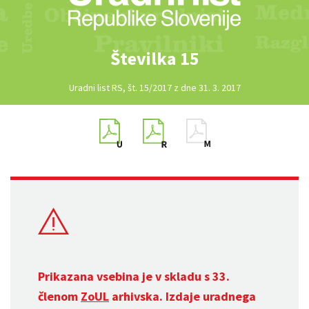
Številka 15
Uradni list RS, št. 15/2017 z dne 31. 3. 2017
Prikazana vsebina je v skladu s 33.
členom
ZoUL
arhivska. Izdaje uradnega