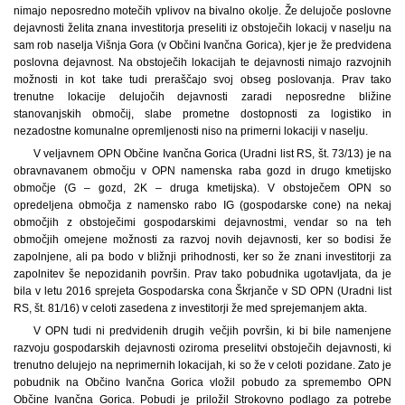
nimajo neposredno motečih vplivov na bivalno okolje. Že delujoče poslovne
dejavnosti želita znana investitorja preseliti iz obstoječih lokacij v naselju na
sam rob naselja Višnja Gora (v Občini Ivančna Gorica), kjer je že predvidena
poslovna dejavnost. Na obstoječih lokacijah te dejavnosti nimajo razvojnih
možnosti in kot take tudi preraščajo svoj obseg poslovanja. Prav tako
trenutne lokacije delujočih dejavnosti zaradi neposredne bližine
stanovanjskih območij, slabe prometne dostopnosti za logistiko in
nezadostne komunalne opremljenosti niso na primerni lokaciji v naselju.
V veljavnem OPN Občine Ivančna Gorica (Uradni list RS, št. 73/13) je na
obravnavanem območju v OPN namenska raba gozd in drugo kmetijsko
območje (G – gozd, 2K – druga kmetijska). V obstoječem OPN so
opredeljena območja z namensko rabo IG (gospodarske cone) na nekaj
območjih z obstoječimi gospodarskimi dejavnostmi, vendar so na teh
območjih omejene možnosti za razvoj novih dejavnosti, ker so bodisi že
zapolnjene, ali pa bodo v bližnji prihodnosti, ker so že znani investitorji za
zapolnitev še nepozidanih površin. Prav tako pobudnika ugotavljata, da je
bila v letu 2016 sprejeta Gospodarska cona Škrjanče v SD OPN (Uradni list
RS, št. 81/16) v celoti zasedena z investitorji že med sprejemanjem akta.
V OPN tudi ni predvidenih drugih večjih površin, ki bi bile namenjene
razvoju gospodarskih dejavnosti oziroma preselitvi obstoječih dejavnosti, ki
trenutno delujejo na neprimernih lokacijah, ki so že v celoti pozidane. Zato je
pobudnik na Občino Ivančna Gorica vložil pobudo za spremembo OPN
Občine Ivančna Gorica. Pobudi je priložil Strokovno podlago za potrebe