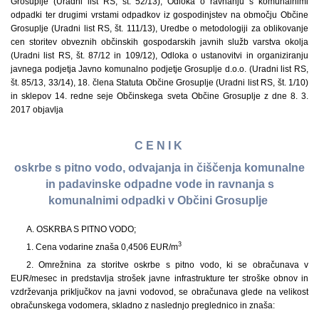
Grosuplje (Uradni list RS, št. 52/13), Odloka o ravnanju s komunalnimi
odpadki ter drugimi vrstami odpadkov iz gospodinjstev na območju Občine
Grosuplje (Uradni list RS, št. 111/13), Uredbe o metodologiji za oblikovanje
cen storitev obveznih občinskih gospodarskih javnih služb varstva okolja
(Uradni list RS, št. 87/12 in 109/12), Odloka o ustanovitvi in organiziranju
javnega podjetja Javno komunalno podjetje Grosuplje d.o.o. (Uradni list RS,
št. 85/13, 33/14), 18. člena Statuta Občine Grosuplje (Uradni list RS, št. 1/10)
in sklepov 14. redne seje Občinskega sveta Občine Grosuplje z dne 8. 3.
2017 objavlja
C E N I K
oskrbe s pitno vodo, odvajanja in čiščenja komunalne
in padavinske odpadne vode in ravnanja s
komunalnimi odpadki v Občini Grosuplje
A. OSKRBA S PITNO VODO;
3
1. Cena vodarine znaša 0,4506 EUR/m
2. Omrežnina za storitve oskrbe s pitno vodo, ki se obračunava v
EUR/mesec in predstavlja strošek javne infrastrukture ter stroške obnov in
vzdrževanja priključkov na javni vodovod, se obračunava glede na velikost
obračunskega vodomera, skladno z naslednjo preglednico in znaša: