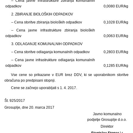
– Cena javne infrastrukture zbiranja komunalnih
odpadkov
0,0080 EUR/kg
2. ZBIRANJE BIOLOŠKIH ODPADKOV
– Cena storitve zbiranja bioloških odpadkov
0,1028 EUR/kg
– Cena javne infrastrukture zbiranja bioloških
odpadkov
0,0063 EUR/kg
3. ODLAGANJE KOMUNALNIH ODPADKOV
– Cena storitve odlaganja komunalnih odpadkov
0,2803 EUR/kg
– Cena javne infrastrukture odlaganja komunalnih
odpadkov
0,1285 EUR/kg
Vse cene so prikazane v EUR brez DDV, ki se uporabnikom storitve
obračuna po predpisani stopnji.
Cene se začnejo uporabljati s 1. 4. 2017.
Št. 925/2017
Grosuplje, dne 20. marca 2017
Javno komunalno
podjetje Grosuplje d.o.o.
Direktor