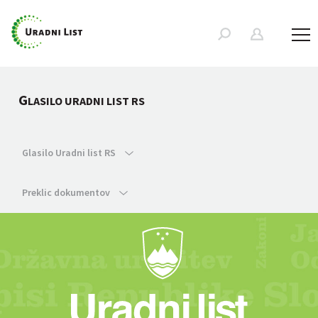
G
LASILO URADNI LIST RS
Glasilo Uradni list RS
Preklic dokumentov