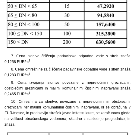
7. Cena storitve čiščenja padavinske odpadne vode s streh znaša
3
0,1258 EUR/m
8. Cena omrežnine za čiščenje padavinske odpadne vode s streh znaša
3
0,1283 EUR/m
9. Cena izvajanja storitve povezane z nepretočnimi greznicami,
obstoječimi greznicami in malimi komunalnimi čistilnimi napravami znaša
3
0,2465 EUR/m
10. Omrežnina za storitve, povezane z nepretočnimi in obstoječimi
greznicami ter malimi komunalnimi čistilnimi napravami, ki se obračuna v
EUR/mesec, in predstavlja strošek javne infrastrukture, se zaračunava glede
na velikost obračunskega vodomera, skladno z naslednjo preglednico, in
znaša: