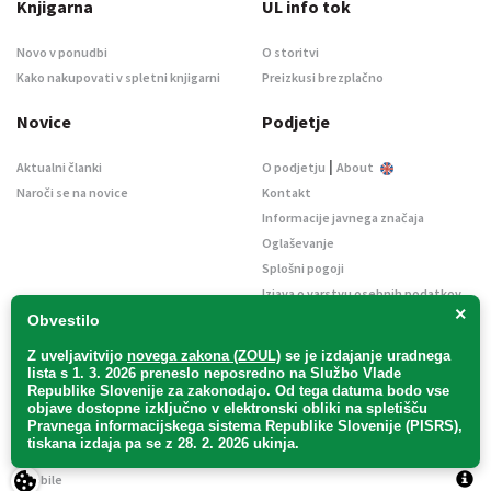
Knjigarna
UL info tok
Novo v ponudbi
O storitvi
Kako nakupovati v spletni knjigarni
Preizkusi brezplačno
Novice
Podjetje
|
Aktualni članki
O podjetju
About
Naroči se na novice
Kontakt
Informacije javnega značaja
Oglaševanje
Splošni pogoji
Izjava o varstvu osebnih podatkov
×
E-dražbe
Obvestilo
Z uveljavitvijo
novega zakona (ZOUL)
se je
izdajanje uradnega
lista s 1. 3. 2026 preneslo
neposredno
na Službo Vlade
Republike Slovenije za zakonodajo
. Od tega datuma bodo vse
objave dostopne izključno v elektronski obliki na spletišču
Pravnega informacijskega sistema Republike Slovenije (PISRS),
Uradni list d. o. o. – v likvidaciji / Vse pravice pridržane.
tiskana izdaja pa se z 28. 2. 2026 ukinja.
Pravna obvestila
/
Piškotki
/ Avtorji:
TriTim spletna agencija
v sodelovanju z
2Mobile