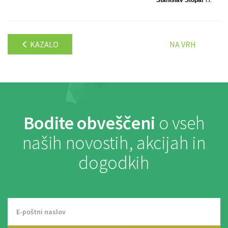
Stanislav Stopar
l.r.
KAZALO
NA VRH
Bodite obveščeni
o vseh
naših novostih, akcijah in
dogodkih