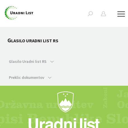
G
LASILO URADNI LIST RS
Glasilo Uradni list RS
Preklic dokumentov