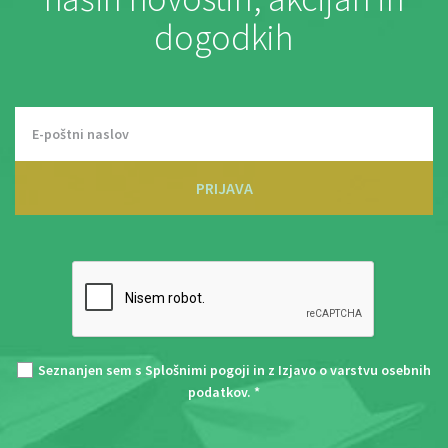
dogodkih
PRIJAVA
Seznanjen sem s
Splošnimi pogoji
in z
Izjavo o varstvu osebnih
podatkov
. *