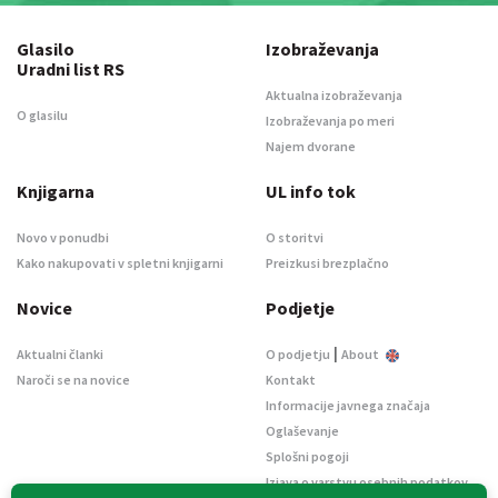
Glasilo
Izobraževanja
Uradni list RS
Aktualna izobraževanja
O glasilu
Izobraževanja po meri
Najem dvorane
Knjigarna
UL info tok
Novo v ponudbi
O storitvi
Kako nakupovati v spletni knjigarni
Preizkusi brezplačno
Novice
Podjetje
|
Aktualni članki
O podjetju
About
Naroči se na novice
Kontakt
Informacije javnega značaja
Oglaševanje
Splošni pogoji
Izjava o varstvu osebnih podatkov