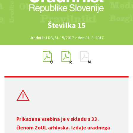
Številka 15
Uradni list RS, št. 15/2017 z dne 31. 3. 2017
Prikazana vsebina je v skladu s 33.
členom
ZoUL
arhivska. Izdaje uradnega