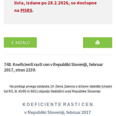
lista, izdane po 28.2.2026, so dostopne
na
PISRS
.
KAZALO
748. Koeficienti rasti cen v Republiki Sloveniji, februar
2017, stran 2239.
Na podlagi prvega odstavka 19. člena Zakona o državni statistiki (Uradni
list RS, št. 45/95 in 9/01) objavlja Statistični urad Republike Slovenije
K O E F I C I E N T E R A S T I C E N
v Republiki Sloveniji, februar 2017