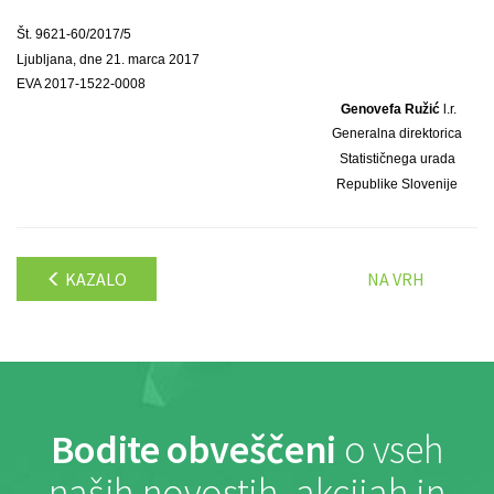
Št. 9621-60/2017/5
Ljubljana, dne 21. marca 2017
EVA 2017-1522-0008
Genovefa Ružić
l.r.
Generalna direktorica
Statističnega urada
Republike Slovenije
KAZALO
NA VRH
Bodite obveščeni
o vseh
naših novostih, akcijah in