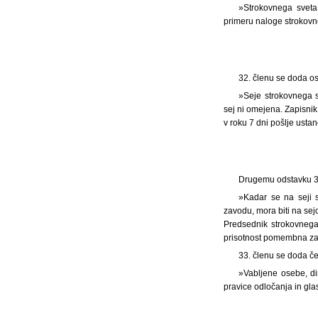
»Strokovnega sveta
primeru naloge strokovn
32. členu se doda os
»Seje strokovnega s
sej ni omejena. Zapisnik
v roku 7 dni pošlje ustan
Drugemu odstavku 33.
»Kadar se na seji 
zavodu, mora biti na se
Predsednik strokovnega
prisotnost pomembna z
33. členu se doda čet
»Vabljene osebe, di
pravice odločanja in gla