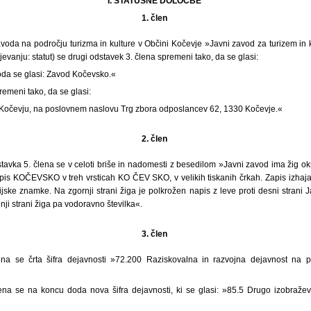
I. STATUSNE DOLOČBE
1. člen
avoda na področju turizma in kulture v Občini Kočevje »Javni zavod za turizem in 
aljevanju: statut) se drugi odstavek 3. člena spremeni tako, da se glasi:
da se glasi: Zavod Kočevsko.«
remeni tako, da se glasi:
Kočevju, na poslovnem naslovu Trg zbora odposlancev 62, 1330 Kočevje.«
2. člen
tavka 5. člena se v celoti briše in nadomesti z besedilom »Javni zavod ima žig ok
apis KOČEVSKO v treh vrsticah KO ČEV SKO, v velikih tiskanih črkah. Zapis izhaja
jske znamke. Na zgornji strani žiga je polkrožen napis z leve proti desni strani 
nji strani žiga pa vodoravno številka«.
3. člen
lena se črta šifra dejavnosti »72.200 Raziskovalna in razvojna dejavnost na p
člena se na koncu doda nova šifra dejavnosti, ki se glasi: »85.5 Drugo izobražev