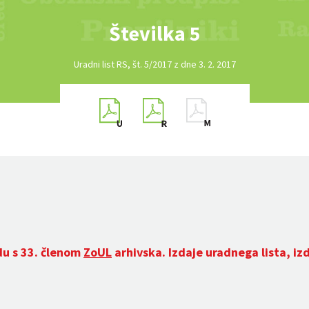
Številka 5
Uradni list RS, št. 5/2017 z dne 3. 2. 2017
du s 33. členom
ZoUL
arhivska. Izdaje uradnega lista, iz