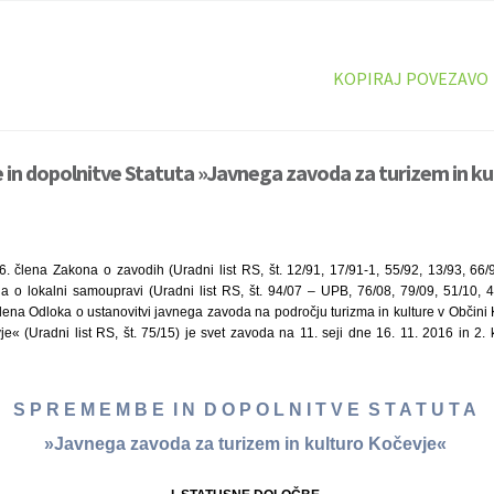
KOPIRAJ POVEZAVO
in dopolnitve Statuta »Javnega zavoda za turizem in ku
6. člena Zakona o zavodih (Uradni list RS, št. 12/91, 17/91-1, 55/92, 13/93, 66/9
a o lokalni samoupravi (Uradni list RS, št. 94/07 – UPB, 76/08, 79/09, 51/10,
člena Odloka o ustanovitvi javnega zavoda na področju turizma in kulture v Občini
je« (Uradni list RS, št. 75/15) je svet zavoda na 11. seji dne 16. 11. 2016 in 2
S P R E M E M B E I N D O P O L N I T V E S T A T U T A
»Javnega zavoda za turizem in kulturo Kočevje«