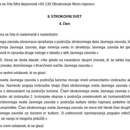
lena se črta šifra dejavnosti »93.130 Obratovanje fitnes naprav«.
II. STROKOVNI SVET
4. člen
ena se črta in nadomesti z naslednjim:
nega zavoda obravnava vprašanja s področja strokovnega dela Javnega zavoda, d
zvoja Javnega zavoda, daje mnenja svetu in direktorju Javnega zavoda ter gle
osti in opravlja druge naloge v skladu z akti Javnega zavoda.«
. člena se doda stavek: »Ne glede na navedeno skupni znesek, ki se lahko izpl
i zneska, določenega v finančnem načrtu Javnega zavoda.«
v sedmi odstavek, ki se glasi:
sveta Javnega zavoda s področja turizma morajo imeti univerzitetno izobrazbo al
izma. Namesto pogoja izobrazbe imajo člani strokovnega sveta Javnega zavoda s
je z delovanjem na področju turizma. Člani strokovnega sveta Javnega zavoda s
brazbo ali izobrazbo 2. bolonjske stopnje s področja umetnostnih ali humanističn
strokovnega sveta Javnega zavoda s področja kulture lahko najmanj petletne i
umanistike. Član strokovnega sveta Javnega zavoda ne more biti hkrati član drugi
Javnega zavoda za turizem in kulturo. O ustreznosti izpolnjevanja pogojev odlo
 se nanjo ni mogoče pritožiti.«
v osmi odstavek, ki se glasi: