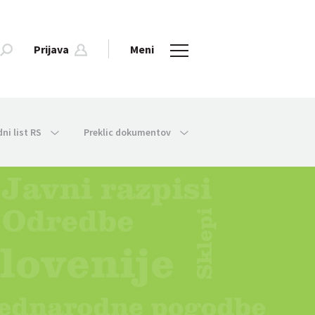
Prijava
Meni
dni list RS
Preklic dokumentov