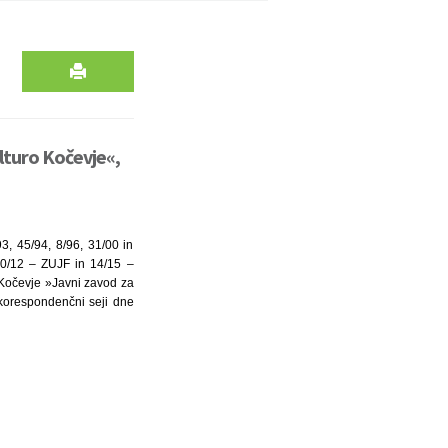
lturo Kočevje«,
3, 45/94, 8/96, 31/00 in
 40/12 – ZUJF in 14/15 –
 Kočevje »Javni zavod za
. korespondenčni seji dne