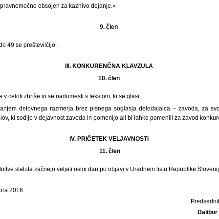
 pravnomočno obsojen za kaznivo dejanje.«
9. člen
do 49 se preštevilčijo.
III. KONKURENČNA KLAVZULA
10. člen
 v celoti zbriše in se nadomesti s tekstom, ki se glasi:
janjem delovnega razmerja brez pisnega soglasja delodajalca – zavoda, za svoj
oslov, ki sodijo v dejavnost zavoda in pomenijo ali bi lahko pomenili za zavod konku
IV. PRIČETEK VELJAVNOSTI
11.
člen
tve statuta začnejo veljati osmi dan po objavi v Uradnem listu Republike Slovenij
bra 2016
Predsedni
Dalibor