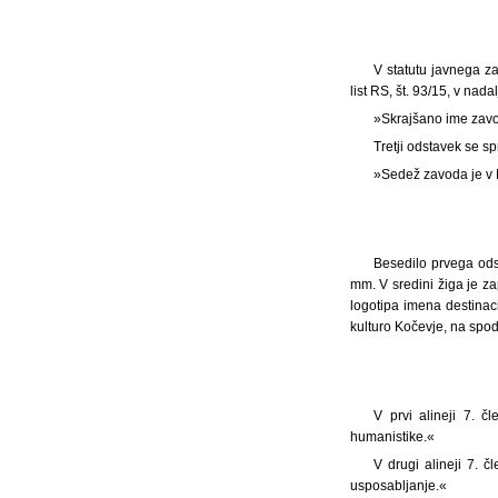
V statutu javnega z
list RS, št. 93/15, v nad
»Skrajšano ime zavo
Tretji odstavek se sp
»Sedež zavoda je v 
Besedilo prvega ods
mm. V sredini žiga je z
logotipa imena destinaci
kulturo Kočevje, na spod
V prvi alineji 7. č
humanistike.«
V drugi alineji 7. 
usposabljanje.«