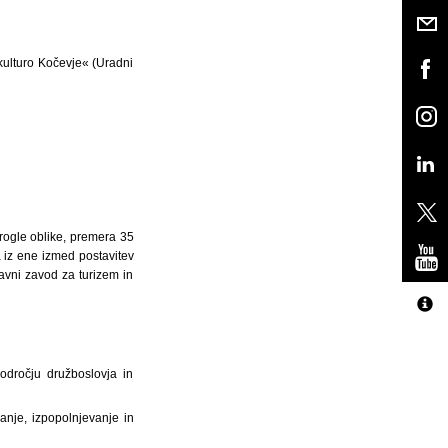
kulturo Kočevje« (Uradni
rogle oblike, premera 35
 iz ene izmed postavitev
Javni zavod za turizem in
odročju družboslovja in
anje, izpopolnjevanje in