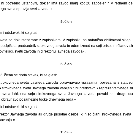
 ni potrebno ustanoviti, dokler ima zavod manj kot 20 zaposlenih v rednem d
ega sveta opravlja svet zavoda.«
5. člen
mi odstavek, ki se glasi:
veta so dokumentirane z zapisnikom. V zapisniku so natančno oblikovani sklepi 
 podpišeta predsednik strokovnega sveta in eden izmed na seji prisotnih članov s
oviteljici, svetu zavoda in direktorju javnega zavoda«.
6. člen
 člena se doda stavek, ki se glasi:
strokovnega sveta Javnega zavoda obravnavajo vprašanja, povezana s status
jo strokovnega sveta Javnega zavoda vabljen tudi predstavnik reprezentativnega s
 sveta lahko na sejo strokovnega sveta Javnega zavoda povabi tudi druge oseb
a obravnavo posamezne točke dnevnega reda.«
rti odstavek, ki se glasi:
rektor Javnega zavoda ali druge prisotne osebe, ki niso člani strokovnega svet
sovanja.«
7. člen