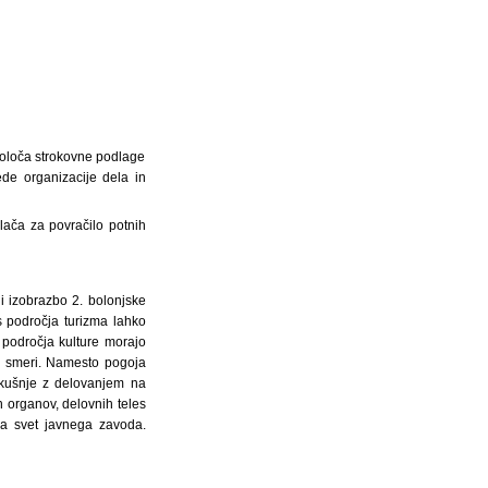
oloča strokovne podlage
de organizacije dela in
ača za povračilo potnih
i izobrazbo 2. bolonjske
 področja turizma lahko
 področja kulture morajo
ih smeri. Namesto pogoja
zkušnje z delovanjem na
h organov, delovnih teles
ča svet javnega zavoda.