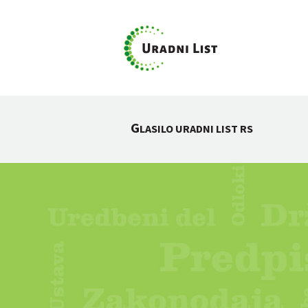
G
LASILO URADNI LIST RS