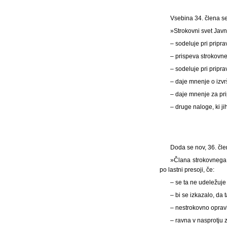
Vsebina 34. člena se 
»Strokovni svet Jav
– sodeluje pri pripr
– prispeva strokovne
– sodeluje pri pripra
– daje mnenje o izv
– daje mnenje za pr
– druge naloge, ki j
Doda se nov, 36. člen
»Člana strokovnega 
po lastni presoji, če:
– se ta ne udeležuje
– bi se izkazalo, da 
– nestrokovno opravl
– ravna v nasprotju