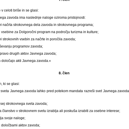
v celoti briše in se glasi:
nega zavoda ima naslednje naloge oziroma pristojnosti:
avi načrta strokovnega dela zavoda in strokovnega programa;
 vsebine za Dolgoročni program na področju turizma in kulture;
vi strokovnih vsebin za načrte in poročila zavoda;
rševanju programov zavoda;
ipravo drugih aktov Javnega zavoda;
ih določajo akti Javnega zavoda.«
8. člen
, ki se glasi:
sveta Javnega zavoda lahko pred potekom mandata razreši svet Javnega zavoda n
 sej strokovnega sveta zavoda;
ta članstvo v strokovnem svetu izrablja ali poskuša izrabiti za osebne interese;
ja svoje naloge;
 z določbami aktov zavoda;