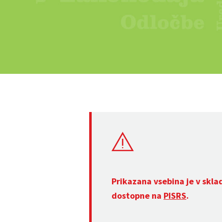
Prikazana vsebina je v skla
dostopne na
PISRS
.