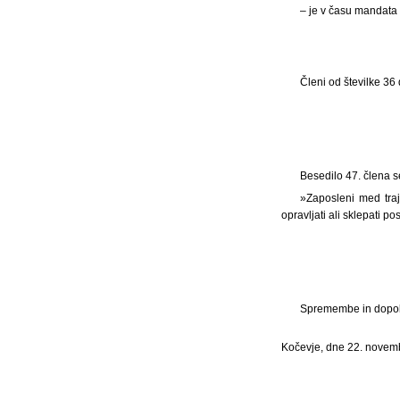
– je v času mandata
Členi od številke 36 
Besedilo 47. člena se
»Zaposleni med tra
opravljati ali sklepati p
Spremembe in dopolni
Kočevje, dne 22. novem