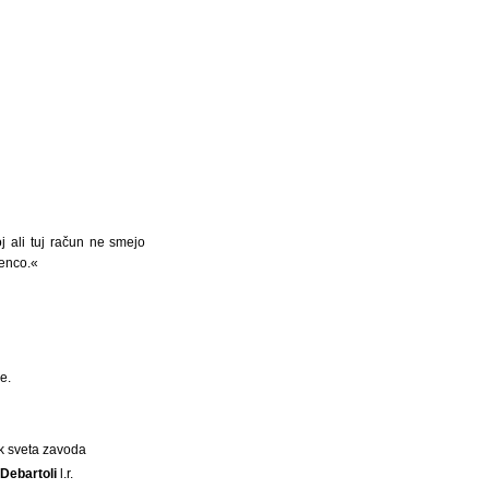
 ali tuj račun ne smejo
renco.«
e.
k sveta zavoda
 Debartoli
l.r.