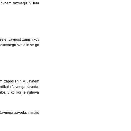
elovnem razmerju. V tem
seje. Javnost zapisnikov
trokovnega sveta in se ga
om zaposlenih v Javnem
indikata Javnega zavoda.
e, v kolikor je njihova
a Javnega zavoda, nimajo