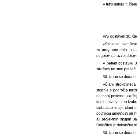
V tretji alineji 7. č
Prvi odstavek 30. čl
»Strokovni svet Jav
za programe dela in ra
pogojev za razvoj dejavn
V petem odstavku 30
stroškov ne sme preseč
30. členu se doda no
»Člani strokovnega 
stopnje s področja tur
najmanj petletne izkušn
imeti univerzitetno izo
izobrazbe imajo člani 
področju umetnosti ali h
ali projektnih skupin 
Odločitev je dokončna in
30. členu se doda no