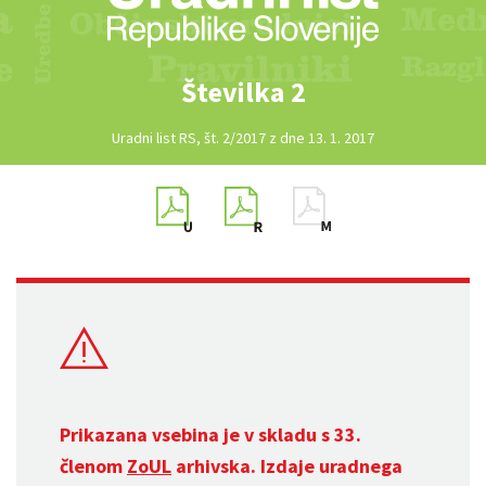
Številka 2
Uradni list RS, št. 2/2017 z dne 13. 1. 2017
Prikazana vsebina je v skladu s 33.
členom
ZoUL
arhivska. Izdaje uradnega