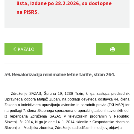
lista, izdane po 28.2.2026, so dostopne
na
PISRS
.
KAZALO
59. Revalorizacija minimalne letne tarife, stran 264.
Združenje SAZAS, Špruha 19, 1236 Trzin, ki ga zastopa predsednik
Upravnega odbora Matjaž Zupan, na podlagi devetega odstavka 44. člena
Zakona o kolektivnem upravljanju avtorske in sorodnih pravic (ZKUASP) ter
na podlagi 7. člena Skupnega sporazuma o uporabi glasbenih avtorskih del
iz repertoarja Združenja SAZAS v televizijskih programih v Republiki
Sloveniji št. 2014, ki ga je dne 14. 1. 2014 sklenilo z Gospodarsko zbornico
Slovenije – Medijska zbornica, Združenje radiodifuznih medijev, objavlja