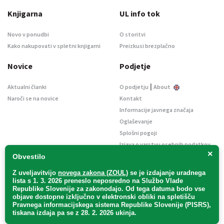
Knjigarna
UL info tok
Novo v ponudbi
O storitvi
Kako nakupovati v spletni knjigarni
Preizkusi brezplačno
Novice
Podjetje
|
Aktualni članki
O podjetju
About
Naroči se na novice
Kontakt
Informacije javnega značaja
Oglaševanje
Splošni pogoji
Izjava o varstvu osebnih podatkov
×
E-dražbe
Obvestilo
Z uveljavitvijo
novega zakona (ZOUL)
se je
izdajanje uradnega
lista s 1. 3. 2026 preneslo
neposredno
na Službo Vlade
Republike Slovenije za zakonodajo
. Od tega datuma bodo vse
objave dostopne izključno v elektronski obliki na spletišču
Pravnega informacijskega sistema Republike Slovenije (PISRS),
Uradni list d. o. o. – v likvidaciji / Vse pravice pridržane.
tiskana izdaja pa se z 28. 2. 2026 ukinja.
Pravna obvestila
/
Piškotki
/ Avtorji:
TriTim spletna agencija
v sodelovanju z