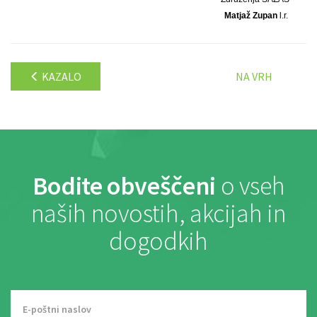
Matjaž Zupan
l.r.
KAZALO
NA VRH
Bodite obveščeni
o vseh
naših novostih, akcijah in
dogodkih