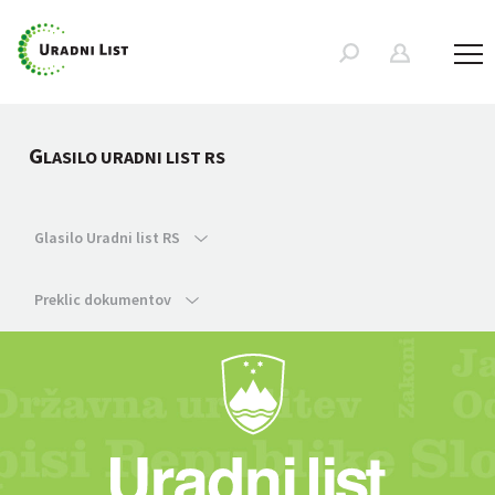
G
LASILO URADNI LIST RS
Glasilo Uradni list RS
Preklic dokumentov