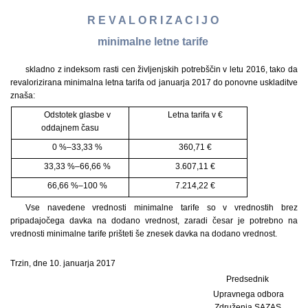
R E V A L O R I Z A C I J O
minimalne letne tarife
skladno z indeksom rasti cen življenjskih potrebščin v letu 2016, tako da
revalorizirana minimalna letna tarifa od januarja 2017 do ponovne uskladitve
znaša:
Odstotek glasbe v
Letna tarifa v €
oddajnem času
0 %–33,33 %
360,71 €
33,33 %–66,66 %
3.607,11 €
66,66 %–100 %
7.214,22 €
Vse navedene vrednosti minimalne tarife so v vrednostih brez
pripadajočega davka na dodano vrednost, zaradi česar je potrebno na
vrednosti minimalne tarife prišteti še znesek davka na dodano vrednost.
Trzin, dne 10. januarja 2017
Predsednik
Upravnega odbora
Združenja SAZAS