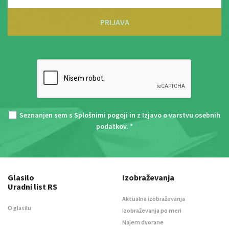
PRIJAVA
Seznanjen sem s
Splošnimi pogoji
in z
Izjavo o varstvu osebnih
podatkov
. *
Glasilo
Izobraževanja
Uradni list RS
Aktualna izobraževanja
O glasilu
Izobraževanja po meri
Najem dvorane