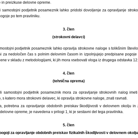
 in preizkuse delovne opreme.
i samostojni podjetnik posameznik lahko pridobi dovoljenje za opravljanje stroko
pogoje po tem pravilniku.
3. člen
(strokovni delavci)
mostojni podjetnik posameznik lahko opravlja strokovne naloge s tolikšnim števil
ni za nedoločen čas s polnim delovnim časom in izpolnjujejo predpisane pogoje i
ene v skladu z metodologijami, ki jih mora vsebovati vloga iz drugega odstavka 12. 
4. člen
(tehnična oprema)
i samostojni podjetnik posameznik mora za opravljanje strokovnih nalog imeti 
s katero mora strokovni delavec, ki opravlja strokovne naloge, znati ravnati.
, potrebna za opravljanje obdobnih preiskav škodljivosti v delovnem okolju in
elovne opreme, je navedena v prilogi 1, ki je sestavni del tega pravilnika.
5. člen
pogoji za opravljanje obdobnih preiskav fizikalnih škodljivosti v delovnem okolj