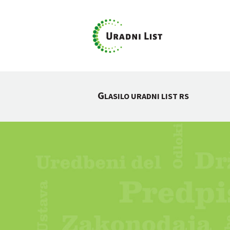
G
LASILO URADNI LIST RS