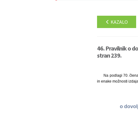
KAZALO
46. Pravilnik o d
stran 239.
Na podlagi 70. člena 
in enake možnosti izdaj
o dovol