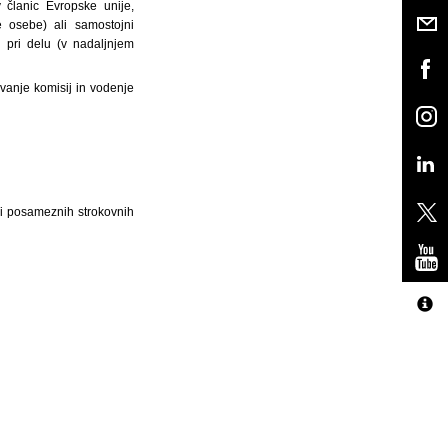
 članic Evropske unije,
e osebe) ali samostojni
i pri delu (v nadaljnjem
ovanje komisij in vodenje
li posameznih strokovnih