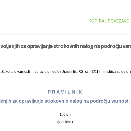
KOPIRAJ POVEZAVO
ovoljenjih za opravljanje strokovnih nalog na področju varn
Zakona o varnosti in zdravju pri delu (Uradni list RS, št. 43/11) ministrica za delo
a
P R A V I L N I K
jenjih za opravljanje strokovnih nalog na področju varnosti 
1. člen
(vsebina)