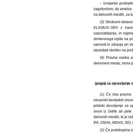
– izvajanje postopk
zagotovilom, da analizo 
na delovnih mestih, za k
(3) Strokovni delavc
KLASIUS–SRV z naravos
usposabljanja, in najma
strokovnega izpita na po
varnosti in zdravja pri 
opravljati storitev na po
(4) Pravna oseba al
delovnem mestu, mora pri
(pogoji za opravljanje
(1)
Če ima pravna o
nevarnih kemijskih snovi 
pridobi dovoljenje za o
snovi iz četrte ali pet
delovnih mestih, ki je i
IFA, OSHA, MDHS, ISO, E
(2) Če podskupina ne