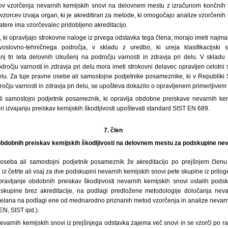
ov vzorčenja nevarnih kemijskih snovi na delovnem mestu z izračunom končnih v
vzorcev izvaja organ, ki je akreditiran za metode, ki omogočajo analize vzorčenih
atere ima vzorčevalec pridobljeno akreditacijo.
i, ki opravljajo strokovne naloge iz prvega odstavka tega člena, morajo imeti najma
lovno-tehničnega področja, v skladu z uredbo, ki ureja klasifikacijski s
nj tri leta delovnih izkušenj na področju varnosti in zdravja pri delu. V skladu 
dročju varnosti in zdravja pri delu mora imeti strokovni delavec opravljen celotni s
delu. Za tuje pravne osebe ali samostojne podjetnike posameznike, ki v Republiki 
dročju varnosti in zdravja pri delu, se upošteva dokazilo o opravljenem primerljivem 
i samostojni podjetnik posameznik, ki opravlja obdobne preiskave nevarnih kem
 izvajanju preiskav kemijskih škodljivosti upoštevati standard SIST EN 689.
7. člen
 obdobnih preiskav kemijskih škodljivosti na delovnem mestu za podskupine ne
seba ali samostojni podjetnik posameznik že akreditacijo po prejšnjem členu
iz četrte ali vsaj za dve podskupini nevarnih kemijskih snovi pete skupine iz prilog
pravljanje obdobnih preiskav škodljivosti nevarnih kemijskih snovi ostalih pods
e skupine brez akreditacije, na podlagi predložene metodologije določanja nev
zdelana na podlagi ene od mednarodno priznanih metod vzorčenja in analize nevarn
N, SIST ipd.).
varnih kemijskih snovi iz prejšnjega odstavka zajema več snovi in se vzorči po ra