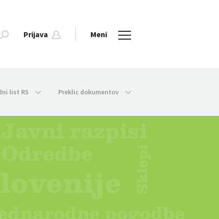
Prijava
Meni
dni list RS
Preklic dokumentov