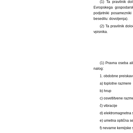
(1) Ta pravilnik do
Evropskega gospodarske
podjetniki posamezniki 
besedilu: dovoljenja).
(2) Ta pravilnik dol
vpisnika.
(1) Pravna oseba al
nalog:
1. obdobne preiskave
a) toplotne razmere
b) hrup
c) osvetlitvene razm
č) vibracije
d) elektromagnetna 
e) umetna optična s
f) nevarne kemijske