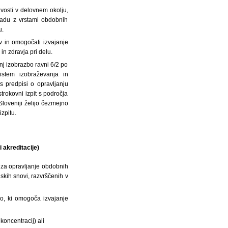
ivosti v delovnem okolju,
kladu z vrstami obdobnih
u.
v in omogočati izvajanje
in zdravja pri delu.
nj izobrazbo ravni 6/2 po
istem izobraževanja in
s predpisi o opravljanju
trokovni izpit s področja
Sloveniji želijo čezmejno
izpitu.
 akreditacije)
e za opravljanje obdobnih
kih snovi, razvrščenih v
jo, ki omogoča izvajanje
koncentracij) ali