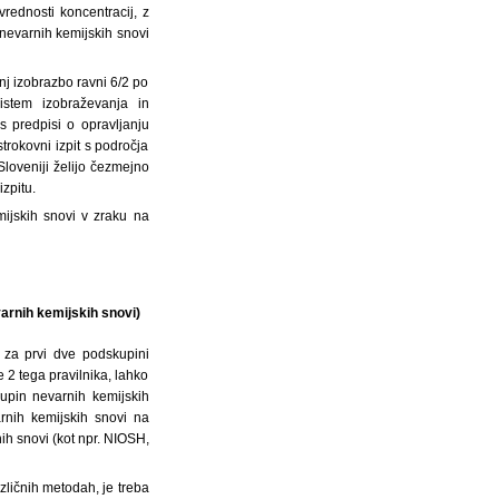
rednosti koncentracij, z
 nevarnih kemijskih snovi
nj izobrazbo ravni 6/2 po
istem izobraževanja in
s predpisi o opravljanju
trokovni izpit s področja
Sloveniji želijo čezmejno
izpitu.
ijskih snovi v zraku na
varnih kemijskih snovi)
 za prvi dve podskupini
e 2 tega pravilnika, lahko
kupin nevarnih kemijskih
arnih kemijskih snovi na
ih snovi (kot npr. NIOSH,
zličnih metodah, je treba