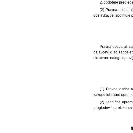
2. obdobne preglede
(2) Pravna oseba al
odstavka, če izpolnjuje 
Pravna oseba ali sa
delavcev, ki so zaposle
strokovne naloge opravlj
(1) Pravna oseba al
zakupu tehnično opremo, 
(2) Tehnična oprema
pregledov in preizkusov d
(