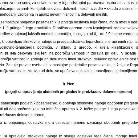
 samo za eno snov, za ostale snovi v tej podskupini pa pravna oseba ali samosto
oločanje nevarnih kemijskih snovi na delovnih mestih izvedlo v skladu z ustrezni
etodami vzorčenja in analiz nevarnih snovi na delovnih mestih.
 samostojni podjetnik posameznik iz prvega odstavka tega člena, mora imeti v las
 1. f) priloge 1 tega pravilnika. Tehnična oprema mora izpolnjevati zahteve velja
eritev v najmanj takšnih merilnih območjih, ki segajo od 0,1 do 2,0 mejne vrednosti
i, ki opravljajo strokovne naloge iz prvega odstavka tega člena, morajo imeti najma
lovno-tehničnega področja, v skladu z uredbo, ki ureja klasifikacijski s
nj tri leta delovnih izkušenj na področju varnosti in zdravja pri delu. V skladu 
dročju varnosti in zdravja pri delu mora imeti strokovni delavec opravljen celotni s
delu. Za tuje pravne osebe ali samostojne podjetnike posameznike, ki želijo v Rep
dročju varnosti in zdravja pri delu, se upošteva dokazilo o opravljenem primerljivem 
8. člen
(pogoji za opravljanje obdobnih pregledov in preizkusov delovne opreme)
i samostojni podjetnik posameznik, ki opravlja strokovne naloge obdobnih pregled
ti ali dolgoročnem zakupu tehnično opremo iz 2. točke priloge 1 tega pravilnika 
preizkusov delovne opreme.
a iz prejšnjega odstavka mora ustrezati namenu izvajanja obdobnih pregledo
ci, ki opravljajo strokovne naloge iz prvega odstavka tega člena, morajo imet