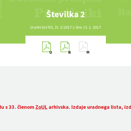
Številka 2
Uradni list RS, št. 2/2017 z dne 13. 1. 2017
du s 33. členom
ZoUL
arhivska. Izdaje uradnega lista, iz