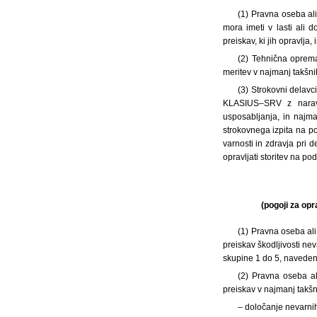
(1) Pravna oseba ali
mora imeti v lasti ali 
preiskav, ki jih opravlja
(2) Tehnična oprema
meritev v najmanj takšnih
(3) Strokovni delavc
KLASIUS–SRV z naravos
usposabljanja, in najma
strokovnega izpita na po
varnosti in zdravja pri 
opravljati storitev na po
(pogoji za op
(1) Pravna oseba ali
preiskav škodljivosti n
skupine 1 do 5, navedenih
(2) Pravna oseba al
preiskav v najmanj takšn
– določanje nevarnih