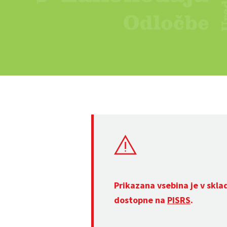
Prikazana vsebina je v skla
dostopne na
PISRS
.