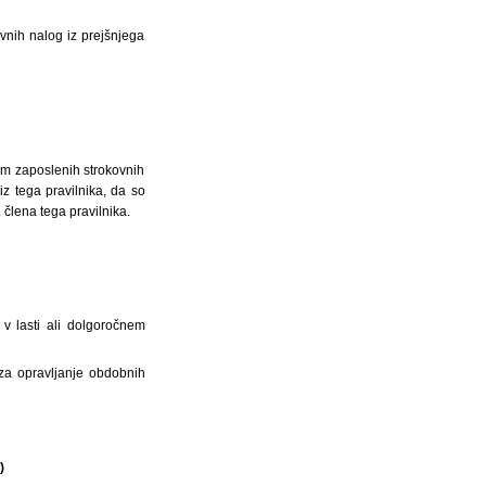
vnih nalog iz prejšnjega
om zaposlenih strokovnih
z tega pravilnika, da so
člena tega pravilnika.
v lasti ali dolgoročnem
 za opravljanje obdobnih
u)