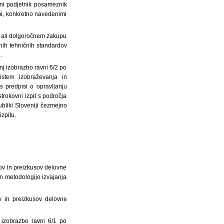
jni podjetnik posameznik
mi, konkretno navedenimi
ti ali dolgoročnem zakupu
vnih tehničnih standardov
.
nj izobrazbo ravni 6/2 po
istem izobraževanja in
s predpisi o opravljanju
trokovni izpit s področja
ubliki Sloveniji čezmejno
izpitu.
ov in preizkusov delovne
in metodologijo izvajanja
v in preizkusov delovne
i izobrazbo ravni 6/1 po