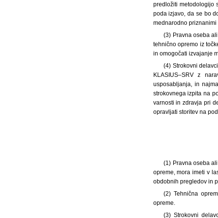
predložiti metodologijo
poda izjavo, da se bo d
mednarodno priznanimi m
(3) Pravna oseba ali
tehnično opremo iz točke
in omogočati izvajanje m
(4) Strokovni delavc
KLASIUS–SRV z naravos
usposabljanja, in najma
strokovnega izpita na po
varnosti in zdravja pri 
opravljati storitev na po
(1) Pravna oseba al
opreme, mora imeti v las
obdobnih pregledov in 
(2) Tehnična oprem
opreme.
(3) Strokovni delav