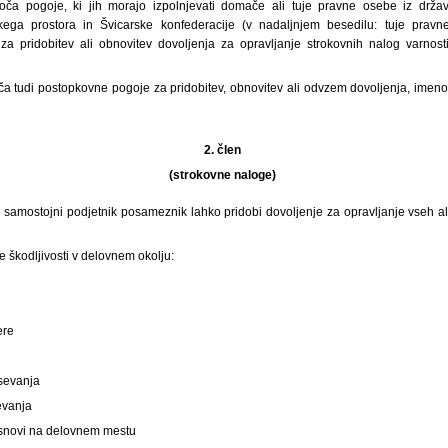
loča pogoje, ki jih morajo izpolnjevati domače ali tuje pravne osebe iz držav
ga prostora in Švicarske konfederacije (v nadaljnjem besedilu: tuje pravn
za pridobitev ali obnovitev dovoljenja za opravljanje strokovnih nalog varnost
oča tudi postopkovne pogoje za pridobitev, obnovitev ali odvzem dovoljenja, imen
2. člen
(strokovne naloge)
i samostojni podjetnik posameznik lahko pridobi dovoljenje za opravljanje vseh a
 škodljivosti v delovnem okolju:
ere
sevanja
evanja
 snovi na delovnem mestu