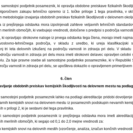
 samostojni podjetnik posameznik, ki opravlja obdobne preiskave fizikalnih škodlj
dolgoročnem zakupu tehnično opremo iz 1. točke priloge 1 tega pravilnika, v s
, in metodologije izvajanja obdobnih preiskav fizikalnih škodljivosti v delovnem okolj
 iz prejšnjega odstavka mora izpolnjevati zahteve veljavnih tehničnih standardo
 merilnih območjih, ki vsebujejo vrednosti, določene s predpisi s področja varnosti 
i, ki opravljajo strokovne naloge iz prvega odstavka tega člena, morajo imeti najma
lovno-tehničnega področja, v skladu z uredbo, ki ureja klasifikacijski s
nj tri leta delovnih izkušenj na področju varnosti in zdravja pri delu. V skladu 
dročju varnosti in zdravja pri delu mora imeti strokovni delavec opravljen celotni s
delu. Za tuje pravne osebe ali samostojne podjetnike posameznike, ki v Republiki 
dročju varnosti in zdravja pri delu, se upošteva dokazilo o opravljenem primerljivem 
6. člen
ravljanje obdobnih preiskav kemijskih škodljivosti na delovnem mestu na podlagi
 samostojni podjetnik posameznik lahko na podlagi akreditacije pridobi dovoljenj
evarnih kemijskih snovi na delovnem mestu iz posameznih podskupin nevarnih kemijs
 v prilogi 2, ki je sestavni del tega pravilnika.
i samostojni podjetnik posameznik iz prejšnjega odstavka mora imeti akreditaci
ih merilnih območjih, ki segajo od 0,1 do 2,0 mejne vrednosti za:
 kemijskih snovi na delovnih mestih (vzorčenje, analiza, izračun končnih vrednosti 