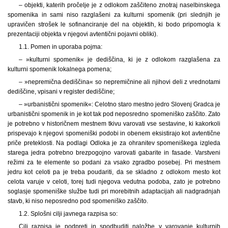
– objekti, katerih pročelje je z odlokom zaščiteno znotraj naselbinskega
spomenika in sami niso razglašeni za kulturni spomenik (pri slednjih je
upravičen strošek le sofinanciranje del na objektih, ki bodo pripomogla k
prezentaciji objekta v njegovi avtentični pojavni obliki).
1.1. Pomen in uporaba pojma:
– »kulturni spomenik« je dediščina, ki je z odlokom razglašena za
kulturni spomenik lokalnega pomena;
– »nepremična dediščina« so nepremičnine ali njihovi deli z vrednotami
dediščine, vpisani v register dediščine;
– »urbanistični spomenik«: Celotno staro mestno jedro Slovenj Gradca je
urbanistični spomenik in je kot tak pod neposredno spomeniško zaščito. Zato
je potrebno v historičnem mestnem tkivu varovati vse sestavine, ki kakorkoli
prispevajo k njegovi spomeniški podobi in obenem eksistirajo kot avtentične
priče preteklosti. Na podlagi Odloka je za ohranitev spomeniškega izgleda
starega jedra potrebno brezpogojno varovati gabarite in fasade. Varstveni
režimi za te elemente so podani za vsako zgradbo posebej. Pri mestnem
jedru kot celoti pa je treba poudariti, da se skladno z odlokom mesto kot
celota varuje v celoti, torej tudi njegova vedutna podoba, zato je potrebno
soglasje spomeniške službe tudi pri morebitnih adaptacijah ali nadgradnjah
stavb, ki niso neposredno pod spomeniško zaščito.
1.2. Splošni cilji javnega razpisa so:
Cilj razpisa je podpreti in spodbuditi naložbe v varovanje kulturnih