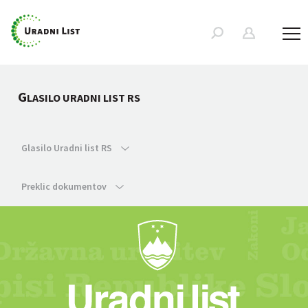
G
LASILO URADNI LIST RS
Glasilo Uradni list RS
Preklic dokumentov