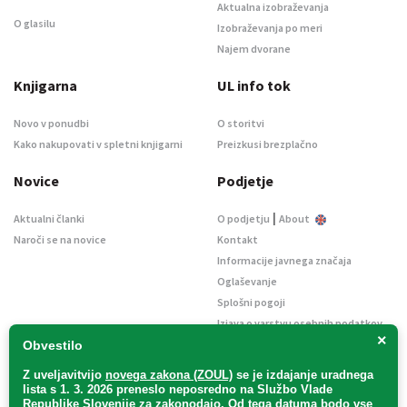
Aktualna izobraževanja
O glasilu
Izobraževanja po meri
Najem dvorane
Knjigarna
UL info tok
Novo v ponudbi
O storitvi
Kako nakupovati v spletni knjigarni
Preizkusi brezplačno
Novice
Podjetje
|
Aktualni članki
O podjetju
About
Naroči se na novice
Kontakt
Informacije javnega značaja
Oglaševanje
Splošni pogoji
Izjava o varstvu osebnih podatkov
×
E-dražbe
Obvestilo
Z uveljavitvijo
novega zakona (ZOUL)
se je
izdajanje uradnega
lista s 1. 3. 2026 preneslo
neposredno
na Službo Vlade
Republike Slovenije za zakonodajo
. Od tega datuma bodo vse