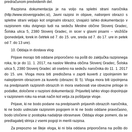
predračunom predvidenih del.
Razpisna dokumentacija je na voljo na spletni strani naročnika
(http://www.slovenjgradec.si), Javni razpisi in objave, natisnjeni obrazci s
spletne strani veljajo kot originalni obrazci; izvajalci lahko dokumentacijo v
razpisnem roku dvignejo tudi na sedežu Mestne občine Slovenj Gradec,
Šolska ulica 5, 2380 Slovenj Gradec, in sicer v glavni pisarni – vložišče
(ponedeljek, torek in četrtek od 7. do 15. ure, sreda od 7. do 17. ure in petek
od 7. do 13 ure).
10. Oddaja in dostava vlog
Prijave morajo biti oddane priporočeno na pošti do zaključka razpisnega
roka, to je do 11. 1. 2017, na naslov Mestna občina Slovenj Gradec, Šolska
ulica 5, 2380 Slovenj Gradec ali osebno na sedežu naročnika do 11. 1. 2017
do 15. ure. Vloga mora biti predložena v zaprti kuverti z izpolnjenim ter
nalepljenim obrazcem za kuverto (obrazec št. 5). Vloga mora biti izpolnjena
na predpisanih razpisnih obrazcih in mora vsebovati vse obvezne priloge in
podatke, določene v razpisni dokumentaciji. Prijavitelj lahko vlogo dopolnjuje
v razpisnem roku na enak način kot velja za pošiljanje vloge.
Prijave, ki ne bodo podane na predpisanih prijavnih obrazcih naročnika,
ki ne bodo ustrezale razpisnim pogojem in ki ne bodo oddane pravočasno,
bodo izločene iz postopka nadaljnje obravnave. Oddaja vloge pomeni, da se
predlagatelj strinja z vsemi pogoji in merili razpisa.
Za prepozno se šteje vloga, ki ni bila oddana priporočena na pošto do