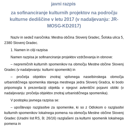
javni razpis
za sofinanciranje kulturnih projektov na področju
kulturne dediščine v letu 2017 (v nadaljevanju: JR-
MOSG-KD2017)
Naziv in sedež naročnika: Mestna občina Slovenj Gradec, Šolska ulica 5,
2380 Slovenj Gradec.
1. Namen in cilji razpisa
Namen razpisa je sofinanciranje projektov vzdrževanja in obnove:
– nepremičnih kulturnih spomenikov na območju Mestne občine Slovenj
Gradec (v nadaljevanju: kulturni spomeniki) in
– pročelja objektov znotraj vplivnega naselbinskega območja
urbanističnega spomenika starega mestnega jedra Slovenj Gradca, ki bodo
pripomogla k prezentaciji objekta v njegovi avtentični pojavni obliki (v
nadaljevanju: pročelja objektov znotraj urbanističnega spomenika).
V postopku javnega razpisa se:
– upoštevajo razglasitve za spomenike, ki so z Odlokom o razglasitvi
kulturnih spomenikov lokalnega pomena na območju Mestne občine Slovenj
Gradec (Uradni list RS, št. 26/16) razglašeni za kulturni spomenik lokalnega
pomena in