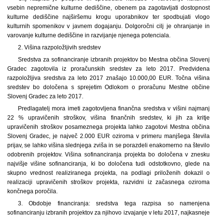
vsebin nepremične kulturne dediščine, obenem pa zagotavljati dostopnost
kulturne dediščine najširšemu krogu uporabnikov ter spodbujati vlogo
kulturnih spomenikov v javnem dogajanju. Dolgoročni cilj je ohranjanje in
varovanje kulturne dediščine in razvijanje njenega potenciala.
2. Višina razpoložljivih sredstev
Sredstva za sofinanciranje izbranih projektov bo Mestna občina Slovenj
Gradec zagotovila iz proračunskih sredstev za leto 2017. Predvidena
razpoložljiva sredstva za leto 2017 znašajo 10.000,00 EUR. Točna višina
sredstev bo določena s sprejetim Odlokom o proračunu Mestne občine
Slovenj Gradec za leto 2017.
Predlagatelj mora imeti zagotovljena finančna sredstva v višini najmanj
22 % upravičenih stroškov, višina finančnih sredstev, ki jih za kritje
upravičenih stroškov posameznega projekta lahko zagotovi Mestna občina
Slovenj Gradec, je največ 2.000 EUR oziroma v primeru manjšega števila
prijav, se lahko višina slednjega zviša in se porazdeli enakomerno na število
odobrenih projektov. Višina sofinanciranja projekta bo določena v znesku
najvišje višine sofinanciranja, ki bo določena tudi odstotkovno, glede na
skupno vrednost realiziranega projekta, na podlagi priloženih dokazil o
realizaciji upravičenih stroškov projekta, razvidni iz začasnega oziroma
končnega poročila.
3. Obdobje financiranja: sredstva tega razpisa so namenjena
sofinanciranju izbranih projektov za njihovo izvajanje v letu 2017, najkasneje