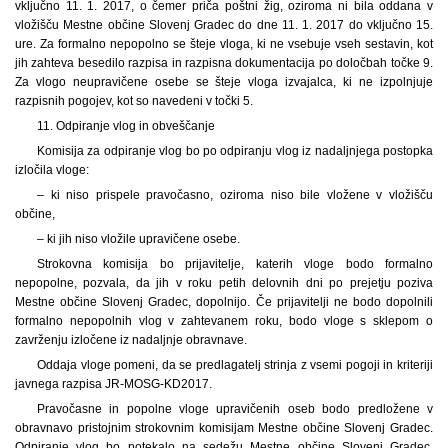
vključno 11. 1. 2017, o čemer priča poštni žig, oziroma ni bila oddana v
vložišču Mestne občine Slovenj Gradec do dne 11. 1. 2017 do vključno 15.
ure. Za formalno nepopolno se šteje vloga, ki ne vsebuje vseh sestavin, kot
jih zahteva besedilo razpisa in razpisna dokumentacija po določbah točke 9.
Za vlogo neupravičene osebe se šteje vloga izvajalca, ki ne izpolnjuje
razpisnih pogojev, kot so navedeni v točki 5.
11. Odpiranje vlog in obveščanje
Komisija za odpiranje vlog bo po odpiranju vlog iz nadaljnjega postopka
izločila vloge:
– ki niso prispele pravočasno, oziroma niso bile vložene v vložišču
občine,
– ki jih niso vložile upravičene osebe.
Strokovna komisija bo prijavitelje, katerih vloge bodo formalno
nepopolne, pozvala, da jih v roku petih delovnih dni po prejetju poziva
Mestne občine Slovenj Gradec, dopolnijo. Če prijavitelji ne bodo dopolnili
formalno nepopolnih vlog v zahtevanem roku, bodo vloge s sklepom o
zavrženju izločene iz nadaljnje obravnave.
Oddaja vloge pomeni, da se predlagatelj strinja z vsemi pogoji in kriteriji
javnega razpisa JR-MOSG-KD2017.
Pravočasne in popolne vloge upravičenih oseb bodo predložene v
obravnavo pristojnim strokovnim komisijam Mestne občine Slovenj Gradec.
Odpiranje vlog bo potekalo na sedežu Mestne občine Slovenj Gradec,