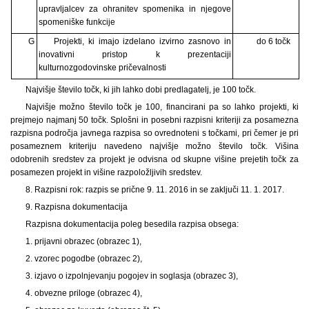
upravljalcev za ohranitev spomenika in njegove
spomeniške funkcije
G
Projekti, ki imajo izdelano izvirno zasnovo in
do 6 točk
inovativni pristop k prezentaciji
kulturnozgodovinske pričevalnosti
Najvišje število točk, ki jih lahko dobi predlagatelj, je 100 točk.
Najvišje možno število točk je 100, financirani pa so lahko projekti, ki
prejmejo najmanj 50 točk. Splošni in posebni razpisni kriteriji za posamezna
razpisna področja javnega razpisa so ovrednoteni s točkami, pri čemer je pri
posameznem kriteriju navedeno najvišje možno število točk. Višina
odobrenih sredstev za projekt je odvisna od skupne višine prejetih točk za
posamezen projekt in višine razpoložljivih sredstev.
8. Razpisni rok: razpis se prične 9. 11. 2016 in se zaključi 11. 1. 2017.
9. Razpisna dokumentacija
Razpisna dokumentacija poleg besedila razpisa obsega:
1. prijavni obrazec (obrazec 1),
2. vzorec pogodbe (obrazec 2),
3. izjavo o izpolnjevanju pogojev in soglasja (obrazec 3),
4. obvezne priloge (obrazec 4),