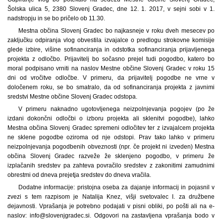
Šolska ulica 5, 2380 Slovenj Gradec, dne 12. 1. 2017, v sejni sobi v 1.
nadstropju in se bo pričelo ob 11.30.
Mestna občina Slovenj Gradec bo najkasneje v roku dveh mesecev po
zaključku odpiranja vlog obvestila izvajalce o predlogu strokovne komisije
glede izbire, višine sofinanciranja in odstotka sofinanciranja prijavljenega
projekta z odločbo. Prijavitelj bo sočasno prejel tudi pogodbo, katero bo
moral podpisano vrniti na naslov Mestne občine Slovenj Gradec v roku 15
dni od vročitve odločbe. V primeru, da prijavitelj pogodbe ne vrne v
določenem roku, se bo smatralo, da od sofinanciranja projekta z javnimi
sredstvi Mestne občine Slovenj Gradec odstopa.
V primeru naknadno ugotovljenega neizpolnjevanja pogojev (po že
izdani dokončni odločbi o izboru projekta ali sklenitvi pogodbe), lahko
Mestna občina Slovenj Gradec spremeni odločitev ter z izvajalcem projekta
ne sklene pogodbe oziroma od nje odstopi. Prav tako lahko v primeru
neizpolnjevanja pogodbenih obveznosti (npr. če projekt ni izveden) Mestna
občina Slovenj Gradec razveže že sklenjeno pogodbo, v primeru že
izplačanih sredstev pa zahteva povračilo sredstev z zakonitimi zamudnimi
obrestmi od dneva prejetja sredstev do dneva vračila.
Dodatne informacije: pristojna oseba za dajanje informacij in pojasnil v
zvezi s tem razpisom je Natalija Knez, višji svetovalec I. za družbene
dejavnosti. Vprašanja je potrebno podajati v pisni obliki, po pošti ali na e-
naslov: info@slovenjgradec.si. Odgovori na zastavljena vprašanja bodo v