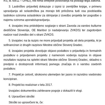
RS, št. 69/11 – UPB2), niti nima omejitve poslovanja na podlagi tega zakona.
3. Lastništvo prijavitelj dokazuje z izpisi iz zemljiške knjige, v primeru
upravljanja ali solastništva pa morajo biti priložena tudi vsa pooblastila
lastnikov oziroma solastnikov za strinjanje z izvedbo projekta ter pogodbe o
najemu oziroma uporabi/upravljanju.
4. Izvajalec ima pridobljeno soglasje s strani Zavoda za varstvo kulturne
dediščine Slovenije, OE Maribor (v nadaljevanju ZVKDS) ter zagotovljen
nadzor nad izvedbo del s strani ZVKDS.
5. Izvajalec na ta razpis ne more prijavljati projekta ali dela projekta, ki je
sofinanciran iz drugih razpisov Mestne občine Slovenj Gradec.
6. Izvajalec projekta dovoljuje objavo podatkov o prijavitelju in formalnih
podatkov o prijavljenem projektu z namenom vodenja razpisa in objave
rezultatov razpisa na spletni strani Mestne občine Slovenj Gradec, skladno s
predpisi o dostopnosti informacij javnega značaja in o varstvu osebnih
podatkov.
7. Projekt je celovit, strokovno utemeljen ter jasno in razvidno vsebinsko
koncipiran.
8. Projekt bo realiziran v letu 2017.
Izvajalec dokumentira zahtevane pogoje z dokazili k vlogi.
6. Upravičeni stroški
Stroški so upravičeni le, če: