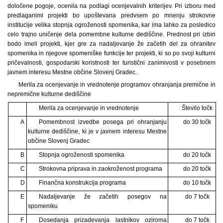
določene pogoje, ocenila na podlagi ocenjevalnih kriterijev. Pri izboru med
predlaganimi projekti bo upoštevana predvsem po mnenju strokovne
institucije velika stopnja ogroženosti spomenika, kar ima lahko za posledico
celo trajno uničenje dela pomembne kulturne dediščine. Prednost pri izbiri
bodo imeli projekti, kjer gre za nadaljevanje že začetih del za ohranitev
spomenika in njegove spomeniške funkcije ter projekti, ki so po svoji kulturni
pričevalnosti, gospodarski koristnosti ter turistični zanimivosti v posebnem
javnem interesu Mestne občine Slovenj Gradec.
Merila za ocenjevanje in vrednotenje programov ohranjanja premične in
nepremične kulturne dediščine
Merila za ocenjevanje in vrednotenje
Število točk
A
Pomembnost izvedbe posega pri ohranjanju
do 30 točk
kulturne dediščine, ki je v javnem interesu Mestne
občine Slovenj Gradec
B
Stopnja ogroženosti spomenika
do 20 točk
C
Strokovna priprava in zaokroženost programa
do 20 točk
D
Finančna konstrukcija programa
do 10 točk
E
Nadaljevanje že začetih posegov na
do 7 točk
spomeniku
F
Dosedanja prizadevanja lastnikov oziroma
do 7 točk