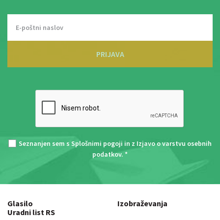
PRIJAVA
Seznanjen sem s
Splošnimi pogoji
in z
Izjavo o varstvu osebnih
podatkov
. *
Glasilo
Izobraževanja
Uradni list RS