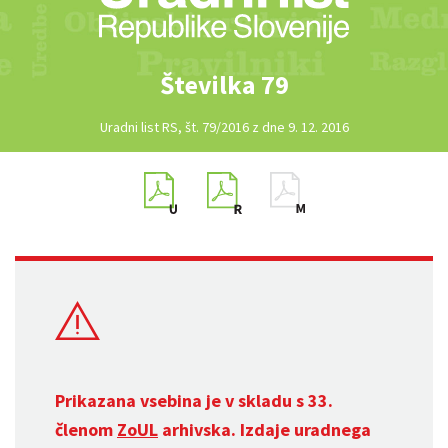
Številka 79
Uradni list RS, št. 79/2016 z dne 9. 12. 2016
Prikazana vsebina je v skladu s 33.
členom
ZoUL
arhivska. Izdaje uradnega