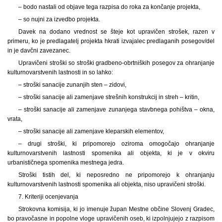
– bodo nastali od objave tega razpisa do roka za končanje projekta,
– so nujni za izvedbo projekta.
Davek na dodano vrednost se šteje kot upravičen strošek, razen v
primeru, ko je predlagatelj projekta hkrati izvajalec predlaganih posegov/del
in je davčni zavezanec.
Upravičeni stroški so stroški gradbeno-obrtniških posegov za ohranjanje
kulturnovarstvenih lastnosti in so lahko:
– stroški sanacije zunanjih sten – zidovi,
– stroški sanacije ali zamenjave strešnih konstrukcij in streh – kritin,
– stroški sanacije ali zamenjave zunanjega stavbnega pohištva – okna,
vrata,
– stroški sanacije ali zamenjave kleparskih elementov,
– drugi stroški, ki pripomorejo oziroma omogočajo ohranjanje
kulturnovarstvenih lastnosti spomenika ali objekta, ki je v okviru
urbanističnega spomenika mestnega jedra.
Stroški tistih del, ki neposredno ne pripomorejo k ohranjanju
kulturnovarstvenih lastnosti spomenika ali objekta, niso upravičeni stroški.
7. Kriteriji ocenjevanja
Strokovna komisija, ki jo imenuje župan Mestne občine Slovenj Gradec,
bo pravočasne in popolne vloge upravičenih oseb, ki izpolnjujejo z razpisom