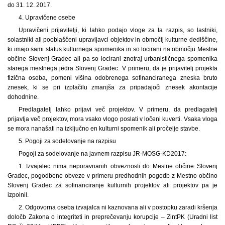
do 31. 12. 2017.
4. Upravičene osebe
Upravičeni prijavitelji, ki lahko podajo vloge za ta razpis, so lastniki,
solastniki ali pooblaščeni upravljavci objektov in območij kulturne dediščine,
ki imajo sami status kulturnega spomenika in so locirani na območju Mestne
občine Slovenj Gradec ali pa so locirani znotraj urbanističnega spomenika
starega mestnega jedra Slovenj Gradec. V primeru, da je prijavitelj projekta
fizična oseba, pomeni višina odobrenega sofinanciranega zneska bruto
znesek, ki se pri izplačilu zmanjša za pripadajoči znesek akontacije
dohodnine.
Predlagatelj lahko prijavi več projektov. V primeru, da predlagatelj
prijavlja več projektov, mora vsako vlogo poslati v ločeni kuverti. Vsaka vloga
se mora nanašati na izključno en kulturni spomenik ali pročelje stavbe.
5. Pogoji za sodelovanje na razpisu
Pogoji za sodelovanje na javnem razpisu JR-MOSG-KD2017:
1. Izvajalec nima neporavnanih obveznosti do Mestne občine Slovenj
Gradec, pogodbene obveze v primeru predhodnih pogodb z Mestno občino
Slovenj Gradec za sofinanciranje kulturnih projektov ali projektov pa je
izpolnil.
2. Odgovorna oseba izvajalca ni kaznovana ali v postopku zaradi kršenja
določb Zakona o integriteti in preprečevanju korupcije – ZintPK (Uradni list