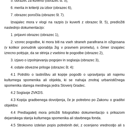
5. obrazec za kuverto (obrazec št. 5),
6. merila in kriteriji za izbor (obrazec 6),
7. obrazec poročila (obrazec št. 7).
Izvajalec mora v vlogi na razpis (v kuverti z obrazec št. 5), predložiti
naslednjo dokumentacijo:
1. prijavni obrazec (obrazec 1),
2. vzorec pogodbe, ki mora biti na vseh straneh parafirana in ožigosana
(v kolikor ponudnik uporablja žig v pravnem prometu), s čimer izvajalec
izrecno potrjuje, da se strinja z vsebino te pogodbe (obrazec 2),
3. izjavo o izpolnjevanju pogojev in soglasja (obrazec 3),
4. ostale obvezne priloge (obrazec št. 4):
4.1 Potrdilo o lastništvu ali kopije pogodb o upravljanju ali najemu
kulturnega spomenika ali objekta, ki se nahaja znotraj urbanističnega
spomenika starega mestnega jedra Slovenj Gradec.
4.2 Soglasje ZVKDS.
4.3 Kopija gradbenega dovoljenja, če je potrebno po Zakonu o graditvi
objektov.
4.4 Predlagatelj mora priložiti fotografsko dokumentacijo s prikazom
dejanskega stanja kulturnega spomenika ali stavbnega fonda.
4.5 Strokovno izdelan popis potrebnih del, z ocenjeno vrednostjo ali s