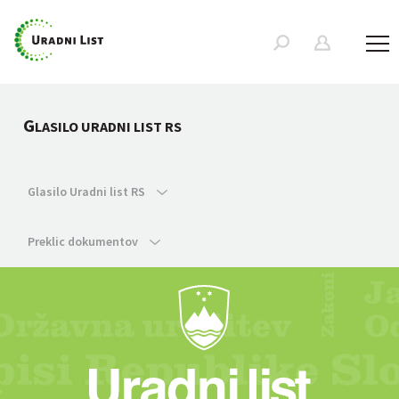
G
LASILO URADNI LIST RS
Glasilo Uradni list RS
Preklic dokumentov