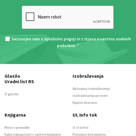
Seznanjen sem s
Splošnimi pogoji
in z
Izjavo o varstvu osebnih
podatkov
. *
Glasilo
Izobraževanja
Uradni list RS
Aktualna izobraževanja
O glasilu
Izobraževanja po meri
Najem dvorane
Knjigarna
UL info tok
Novo v ponudbi
O storitvi
Kako nakupovati v spletni knjigarni
Preizkusi brezplačno