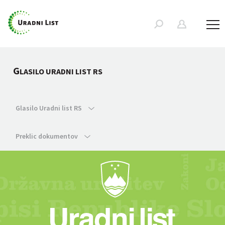
G
LASILO URADNI LIST RS
Glasilo Uradni list RS
Preklic dokumentov