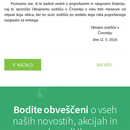
Pozivamo vse, ki bi karkoli vedeli o pogrešanem in njegovem življenju,
naj to sporočijo Okrajnemu sodišču v Črnomlju v roku treh mesecev od
objave tega oklica, ker bo sicer sodišče po preteku tega roka pogrešanega
razglasilo za mrtvega.
Okrajno sodišče v
Črnomlju
dne 11. 5. 2016
KAZALO
NA VRH
Bodite obveščeni
o vseh
naših novostih, akcijah in