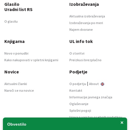
Glasilo
Izobraževanja
Uradni list RS
Aktualna izobraževanja
O glasilu
Izobraževanja po meri
Najem dvorane
Knjigarna
UL info tok
Novo v ponudbi
O storitvi
Kako nakupovati v spletni knjigarni
Preizkusi brezplačno
Novice
Podjetje
|
Aktualni članki
O podjetju
About
Naroči se na novice
Kontakt
Informacije javnega značaja
Oglaševanje
Splošni pogoji
Izjava o varstvu osebnih podatkov
×
E-dražbe
Obvestilo