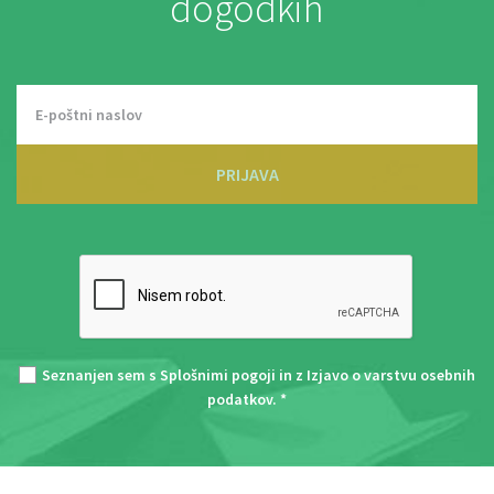
dogodkih
PRIJAVA
Seznanjen sem s
Splošnimi pogoji
in z
Izjavo o varstvu osebnih
podatkov
. *