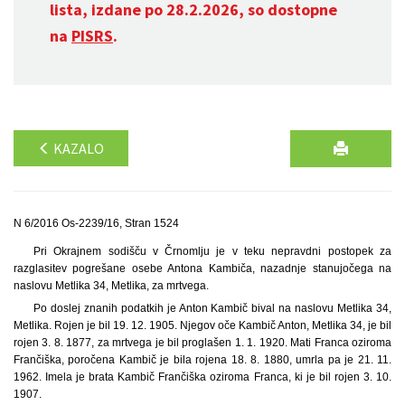
lista, izdane po 28.2.2026, so dostopne
na
PISRS
.
KAZALO
N 6/2016 Os-2239/16, Stran 1524
Pri Okrajnem sodišču v Črnomlju je v teku nepravdni postopek za
razglasitev pogrešane osebe Antona Kambiča, nazadnje stanujočega na
naslovu Metlika 34, Metlika, za mrtvega.
Po doslej znanih podatkih je Anton Kambič bival na naslovu Metlika 34,
Metlika. Rojen je bil 19. 12. 1905. Njegov oče Kambič Anton, Metlika 34, je bil
rojen 3. 8. 1877, za mrtvega je bil proglašen 1. 1. 1920. Mati Franca oziroma
Frančiška, poročena Kambič je bila rojena 18. 8. 1880, umrla pa je 21. 11.
1962. Imela je brata Kambič Frančiška oziroma Franca, ki je bil rojen 3. 10.
1907.