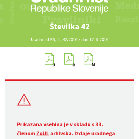
Številka 42
Uradni list RS, št. 42/2016 z dne 17. 6. 2016
Prikazana vsebina je v skladu s 33.
členom
ZoUL
arhivska. Izdaje uradnega