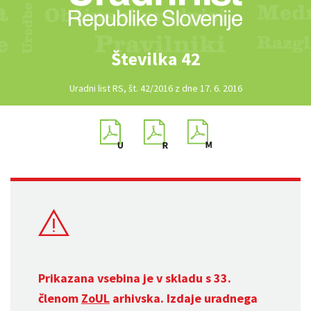
Številka 42
Uradni list RS, št. 42/2016 z dne 17. 6. 2016
Prikazana vsebina je v skladu s 33.
členom
ZoUL
arhivska. Izdaje uradnega