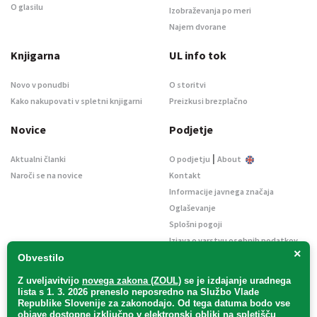
O glasilu
Izobraževanja po meri
Najem dvorane
Knjigarna
UL info tok
Novo v ponudbi
O storitvi
Kako nakupovati v spletni knjigarni
Preizkusi brezplačno
Novice
Podjetje
|
Aktualni članki
O podjetju
About
Naroči se na novice
Kontakt
Informacije javnega značaja
Oglaševanje
Splošni pogoji
Izjava o varstvu osebnih podatkov
×
E-dražbe
Obvestilo
Z uveljavitvijo
novega zakona (ZOUL)
se je
izdajanje uradnega
lista s 1. 3. 2026 preneslo
neposredno
na Službo Vlade
Republike Slovenije za zakonodajo
. Od tega datuma bodo vse
objave dostopne izključno v elektronski obliki na spletišču