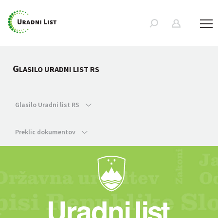
G
LASILO URADNI LIST RS
Glasilo Uradni list RS
Preklic dokumentov