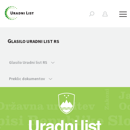
G
LASILO URADNI LIST RS
Glasilo Uradni list RS
Preklic dokumentov