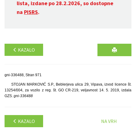
lista, izdane po 28.2.2026, so dostopne
na
PISRS
.
KAZALO
gni-336488, Stran 971
STOJAN MARKOVIĆ S.P., Beblerjeva ulica 29, Vipava, izvod licence št.
13254/004, za vozilo z reg. št. GO CR-219, veljavnost 14. 5. 2019, izdala
GZS.
gni-336488
KAZALO
NA VRH