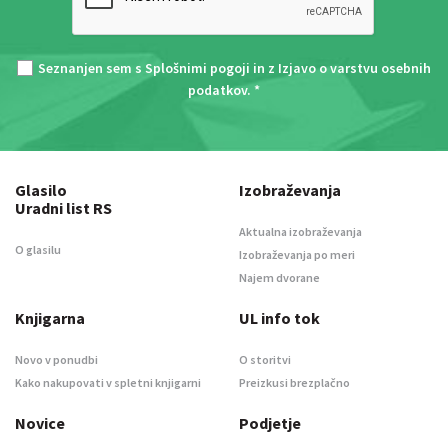
Seznanjen sem s
Splošnimi pogoji
in z
Izjavo o varstvu osebnih
podatkov
. *
Glasilo
Izobraževanja
Uradni list RS
Aktualna izobraževanja
O glasilu
Izobraževanja po meri
Najem dvorane
Knjigarna
UL info tok
Novo v ponudbi
O storitvi
Kako nakupovati v spletni knjigarni
Preizkusi brezplačno
Novice
Podjetje