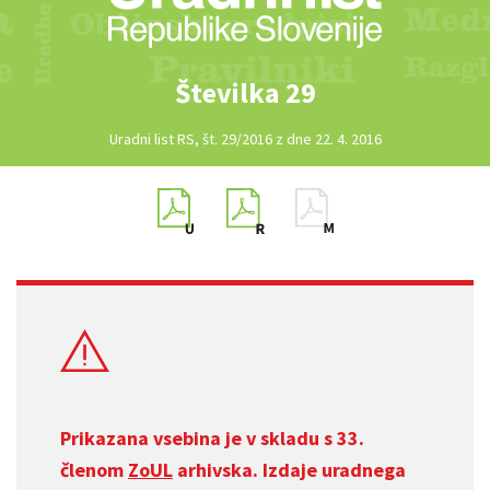
Številka 29
Uradni list RS, št. 29/2016 z dne 22. 4. 2016
Prikazana vsebina je v skladu s 33.
členom
ZoUL
arhivska. Izdaje uradnega