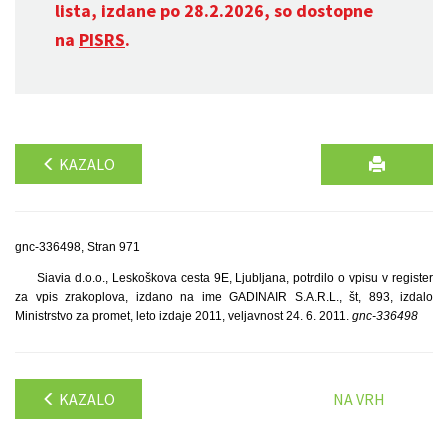
lista, izdane po 28.2.2026, so dostopne
na
PISRS
.
KAZALO
gnc-336498, Stran 971
Siavia d.o.o., Leskoškova cesta 9E, Ljubljana, potrdilo o vpisu v register
za vpis zrakoplova, izdano na ime GADINAIR S.A.R.L., št, 893, izdalo
Ministrstvo za promet, leto izdaje 2011, veljavnost 24. 6. 2011.
gnc-336498
KAZALO
NA VRH