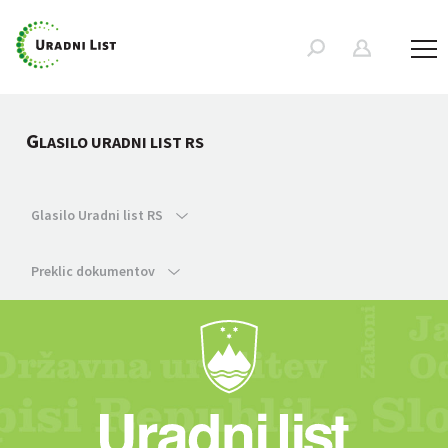
G
LASILO URADNI LIST RS
Glasilo Uradni list RS
Preklic dokumentov