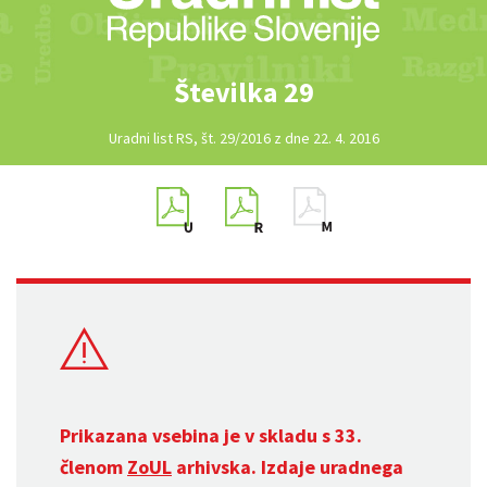
Številka 29
Uradni list RS, št. 29/2016 z dne 22. 4. 2016
Prikazana vsebina je v skladu s 33.
členom
ZoUL
arhivska. Izdaje uradnega