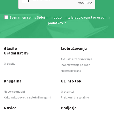
Seznanjen sem s
Splošnimi pogoji
in z
Izjavo o varstvu osebnih
podatkov
. *
Glasilo
Izobraževanja
Uradni list RS
Aktualna izobraževanja
O glasilu
Izobraževanja po meri
Najem dvorane
Knjigarna
UL info tok
Novo v ponudbi
O storitvi
Kako nakupovati v spletni knjigarni
Preizkusi brezplačno
Novice
Podjetje