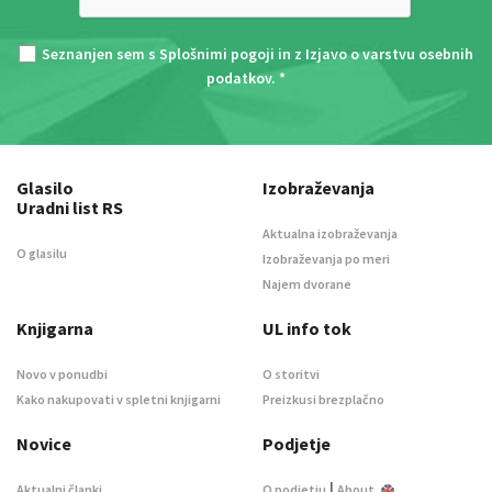
Seznanjen sem s
Splošnimi pogoji
in z
Izjavo o varstvu osebnih
podatkov
. *
Glasilo
Izobraževanja
Uradni list RS
Aktualna izobraževanja
O glasilu
Izobraževanja po meri
Najem dvorane
Knjigarna
UL info tok
Novo v ponudbi
O storitvi
Kako nakupovati v spletni knjigarni
Preizkusi brezplačno
Novice
Podjetje
|
Aktualni članki
O podjetju
About