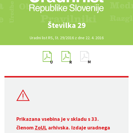
Številka 29
Uradni list RS, št. 29/2016 z dne 22. 4. 2016
Prikazana vsebina je v skladu s 33.
členom
ZoUL
arhivska. Izdaje uradnega