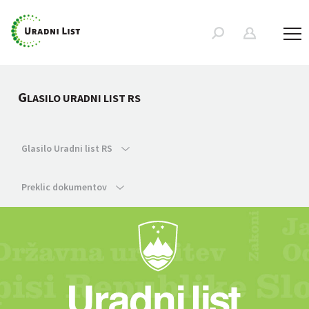
G
LASILO URADNI LIST RS
Glasilo Uradni list RS
Preklic dokumentov