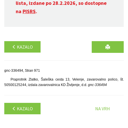
lista, izdane po 28.2.2026, so dostopne
na
PISRS
.
KAZALO
gnc-336494, Stran 971
Praprotnik Zlatko, Šaleška cesta 13, Velenje, zavarovalno polico, št.
50500125244, izdala zavarovalnica KD Življenje, d.d.
gnc-336494
KAZALO
NA VRH