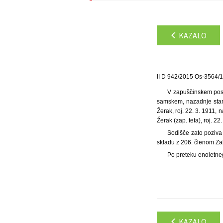
KAZALO
II D 942/2015 Os-3564/1
V zapuščinskem posto
samskem, nazadnje stan.
Žerak, roj. 22. 3. 1911, 
Žerak (zap. teta), roj. 2
Sodišče zato poziva 
skladu z 206. členom Z
Po preteku enoletne
KAZALO