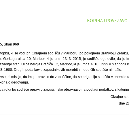
KOPIRAJ POVEZAVO
5, Stran 969
pku, ki se vodi pri Okrajnem sodišču v Mariboru, po pokojnem Branivoju Žeraku, r
 Gorkega ulica 10, Maribor, ki je umrl 13. 3. 2015, je sodišče ugotovilo, da je i
nazadnje stan. Ulica heroja Bračiča 12, Maribor, ki je umrla 4. 10. 1999 v Mariboru i
2. 8. 1908. Drugih podatkov o zapustnikovih morebitnih dedičih sodišče ni našlo.
vse, ki mislijo, da imajo pravico do zapuščine, da se priglasijo sodišču v enem letu
akona o dedovanju.
ga roka bo sodišče opravilo zapuščinsko obravnavo na podlagi podatkov, s katerim
Okrajno so
dne 2