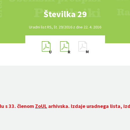
Številka 29
Uradni list RS, št. 29/2016 z dne 22. 4. 2016
du s 33. členom
ZoUL
arhivska. Izdaje uradnega lista, iz