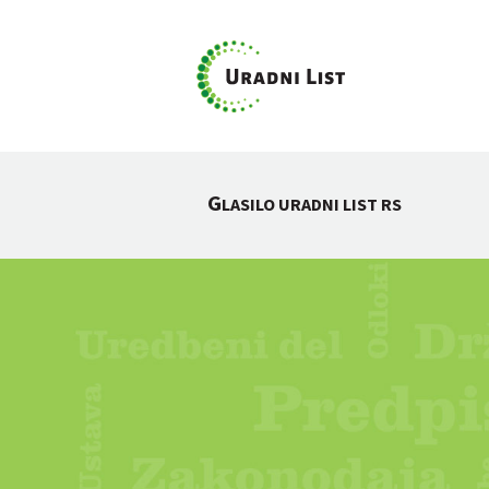
G
LASILO URADNI LIST RS