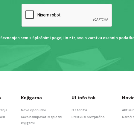
Seznanjen sem s
Splošnimi pogoji
in z
Izjavo o varstvu osebnih podatk
a
Knjigarna
UL info tok
Novi
vanja
Novo v ponudbi
O storitvi
Aktualn
meri
Kako nakupovati v spletni
Preizkusi brezplačno
Naroči 
knjigarni