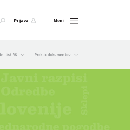
Prijava
Meni
dni list RS
Preklic dokumentov