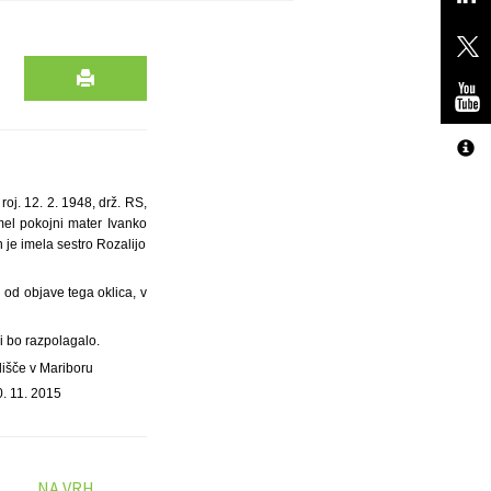
oj. 12. 2. 1948, drž. RS,
mel pokojni mater Ivanko
n je imela sestro Rozalijo
 od objave tega oklica, v
i bo razpolagalo.
dišče v Mariboru
0. 11. 2015
NA VRH