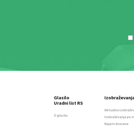
Glasilo
Izobraževanj
Uradni list RS
Aktualna izobraže
O glasilu
Izobraževanja po 
Najem dvorane