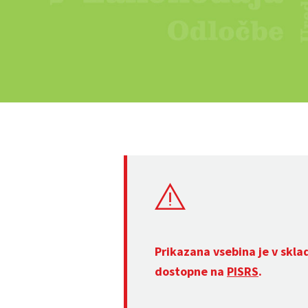
Prikazana vsebina je v skla
dostopne na
PISRS
.