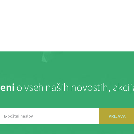
eni
o vseh naših novostih, akci
PRIJAVA