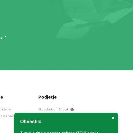
ov
. *
ce
Podjetje
|
i članki
O podjetju
About
se na novice
Kontakt
×
Obvestilo
Informacije javnega
značaja