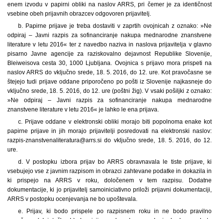
enem izvodu v papirni obliki na naslov ARRS, pri čemer je za identičnost
vsebine obeh prijavnih obrazcev odgovoren prijavitelj.
b. Papirne prijave je treba dostaviti v zaprtih ovojnicah z oznako: »Ne
odpiraj – Javni razpis za sofinanciranje nakupa mednarodne znanstvene
literature v letu 2016« ter z navedbo naziva in naslova prijavitelja v glavno
pisarno Javne agencije za raziskovalno dejavnost Republike Slovenije,
Bleiweisova cesta 30, 1000 Ljubljana. Ovojnica s prijavo mora prispeti na
naslov ARRS do vključno srede, 18. 5. 2016, do 12. ure. Kot pravočasne se
štejejo tudi prijave oddane priporočeno po pošti iz Slovenije najkasneje do
vključno srede, 18. 5. 2016, do 12. ure (poštni žig). V vsaki pošiljki z oznako:
»Ne odpiraj – Javni razpis za sofinanciranje nakupa mednarodne
znanstvene literature v letu 2016« je lahko le ena prijava.
c. Prijave oddane v elektronski obliki morajo biti popolnoma enake kot
papirne prijave in jih morajo prijavitelji posredovati na elektronski naslov:
razpis-znanstvenaliteratura@arrs.si do vključno srede, 18. 5. 2016, do 12.
ure.
d. V postopku izbora prijav bo ARRS obravnavala le tiste prijave, ki
vsebujejo vse z javnim razpisom in obrazci zahtevane podatke in dokazila in
ki prispejo na ARRS v roku, določenem v tem razpisu. Dodatne
dokumentacije, ki jo prijavitelj samoiniciativno priloži prijavni dokumentaciji,
ARRS v postopku ocenjevanja ne bo upoštevala.
e. Prijav, ki bodo prispele po razpisnem roku in ne bodo pravilno