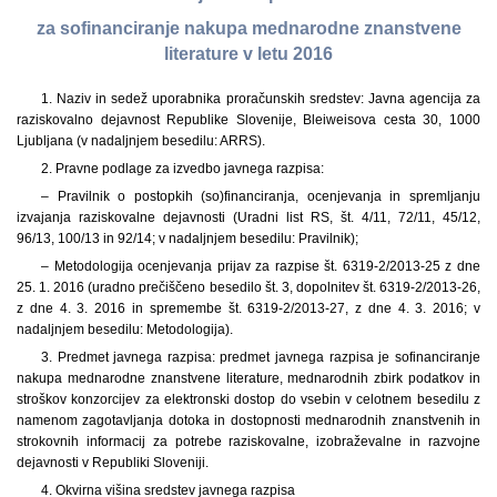
za sofinanciranje nakupa mednarodne znanstvene
literature v letu 2016
1. Naziv in sedež uporabnika proračunskih sredstev: Javna agencija za
raziskovalno dejavnost Republike Slovenije, Bleiweisova cesta 30, 1000
Ljubljana (v nadaljnjem besedilu: ARRS).
2. Pravne podlage za izvedbo javnega razpisa:
– Pravilnik o postopkih (so)financiranja, ocenjevanja in spremljanju
izvajanja raziskovalne dejavnosti (Uradni list RS, št. 4/11, 72/11, 45/12,
96/13, 100/13 in 92/14; v nadaljnjem besedilu: Pravilnik);
– Metodologija ocenjevanja prijav za razpise št. 6319-2/2013-25 z dne
25. 1. 2016 (uradno prečiščeno besedilo št. 3, dopolnitev št. 6319-2/2013-26,
z dne 4. 3. 2016 in spremembe št. 6319-2/2013-27, z dne 4. 3. 2016; v
nadaljnjem besedilu: Metodologija).
3. Predmet javnega razpisa: predmet javnega razpisa je sofinanciranje
nakupa mednarodne znanstvene literature, mednarodnih zbirk podatkov in
stroškov konzorcijev za elektronski dostop do vsebin v celotnem besedilu z
namenom zagotavljanja dotoka in dostopnosti mednarodnih znanstvenih in
strokovnih informacij za potrebe raziskovalne, izobraževalne in razvojne
dejavnosti v Republiki Sloveniji.
4. Okvirna višina sredstev javnega razpisa