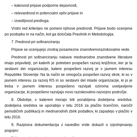
– kakovost prijave podporne dejavnosti,
– relevantnost in potencialni vpliv prijave in
– izvedljivost predloga.
Vrstni red kriterijev ne pomeni njihove prednosti. Prijave bodo ocenjene
po postopku in na način, kot ga določata Pravilnik in Metodologija.
7. Prednost pri sofinanciranju
Prijave se ocenjujejo znotraj posamezne znanstvenoraziskovalne vede.
Prednost pri sofinanciranju nabave mednarodne znanstvene literature
imajo prijavitelji, pri katerih je potreben pospešen razvoj knjižnice, ker je ta
sestavni del organizacije, katere pospešeni razvoj je v javnem interesu
Republike Slovenije. Na ta način se omogoča pospešen razvoj strok, ki so v
javnem interesu za razvoj RS in so sestavni del mlade organizacije, ki jo je
treba v javnem interesu pospešeno razvijati oziroma uveljavljene
organizacije, ki pospešeno razvijajo novo raziskovalno-razvojno področje.
8. Obdobje, v katerem morajo biti porabljena dodeljena sredstva:
dodeljena sredstva se uporabijo v letu 2016 za plačilo licenčnin, naročil
periodičnih publikacij in mednarodnih zbirk podatkov, ki zapadejo v plačilo v
letu 2016.
9. Razpisna dokumentacija z navedbo vrste dokazil o izpolnjevanju
pogojev: