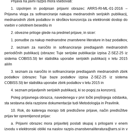
Prijava na javni razpis mora vsebovati:
1
. izpolnjen in podpisan prijavni obrazec: ARRS-RI-ML-01-2016 –
Prijavna vloga za sofinanciranje nakupa mednarodnih serijskih publikacij,
mednarodnih zbirk podatkov in stroškov konzorcija za elektronski dostop do
vsebin v celotnem besedilu in
2
. obvezne priloge glede na predmet prijave, in sicer:
1
. ponudbe za nakup mednarodne znanstvene literature in baz podatkov,
2
. seznam za naročilo in sofinanciranje predlaganih mednarodnih
periodičnih publikacij (obrazec Tuje serijske publikacije izpisa Z-SEZ-25 iz
sistema COBISS.SI) ter statistika uporabe serijskih publikacij v letu 2015
ali/in
3
. seznam za naročilo in sofinanciranje predlaganih mednarodnih zbirk
podatkov (obrazec Tuje baze podatkov izpisa Z-SEZ-25 iz sistema
COBISS.SI) ter statistika uporabe zbirk podatkov v letu 2015 in
4
. seznam prijavljenih serijskih publikacij, ki so pogoj za konzorcij.
Poleg prijavnega obrazca, navedenega v prvi točki prejšnjega odstavka,
sta sestavna dela razpisne dokumentacije tudi Metodologija in Pravilnik.
10. Rok, do katerega morajo biti predložene prijave, način predložitve
prijav ter opremljenost prijav:
a. Prijavni obrazec mora prijavitelj poslati skupaj s prilogami v enem
izvodu v elektronski obliki na naslov razpis-znanstvenaliteratura@arrs.si in v