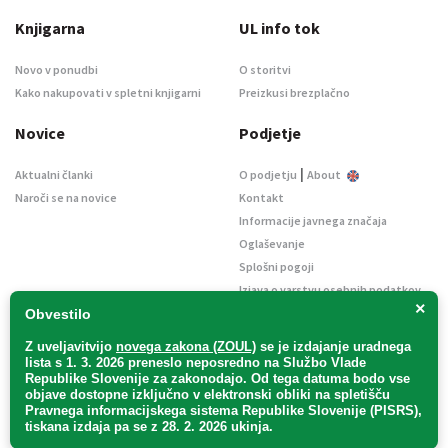
Knjigarna
UL info tok
Novo v ponudbi
O storitvi
Kako nakupovati v spletni knjigarni
Preizkusi brezplačno
Novice
Podjetje
|
Aktualni članki
O podjetju
About
Naroči se na novice
Kontakt
Informacije javnega značaja
Oglaševanje
Splošni pogoji
Izjava o varstvu osebnih podatkov
×
E-dražbe
Obvestilo
Z uveljavitvijo
novega zakona (ZOUL)
se je
izdajanje uradnega
lista s 1. 3. 2026 preneslo
neposredno
na Službo Vlade
Republike Slovenije za zakonodajo
. Od tega datuma bodo vse
objave dostopne izključno v elektronski obliki na spletišču
Pravnega informacijskega sistema Republike Slovenije (PISRS),
Uradni list d. o. o. – v likvidaciji / Vse pravice pridržane.
tiskana izdaja pa se z 28. 2. 2026 ukinja.
Pravna obvestila
/
Piškotki
/ Avtorji:
TriTim spletna agencija
v sodelovanju z