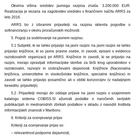
Okvirna višina sredstev javnega razpisa znaša: 3.200.000 EUR.
Realizacija je vezana na zagotovitev sredstev v finančnem načrtu ARRS za
leto 2016.
ARRS bo z izbranimi prijavitelji na razpisu sklenila pogodbe o
sofinanciranju v okviru proračunskih možnosti.
5. Pogoji za sodelovanje na javnem razpisu:
5.1 Subjekti, ki se lahko prijavijo na javni razpis: na javni razpis se lahko
prijavijo knjižnice, ki so javne pravne osebe, in zavodi, vpisani v evidenco
raziskovalnih organizacij pri ARRS. Knjižnice in zavodi, ki se prijavijo na
razpis, morajo opravljati informacijske storitve za širši krog uporabnikov v
raziskovalni, razvojni in izobraževalni dejavnosti. Knjižnice (Nacionalna
knjižnica, univerzitetne in visokošolske knjižnice, specialne knjižnice) in
zavodi se lahko prijavijo posamično ali v obliki konzorcijev (v nadaljnjem
besedilu: prijavitelji).
5.2. Prijavitelji morajo do oddaje prijave na javni razpis v vzajemnem
katalogu sistema COBISS.SI ažurirati podatke o naročenih serijskih
publikacijah in mednarodnih zbirkah podatkov v skladu z navodili Instituta
informacijskih znanosti v Mariboru.
6. Kriteriji za ocenjevanje prijav
Kriteriji za ocenjevanje prijav so:
– relevantnost podporne dejavnosti,