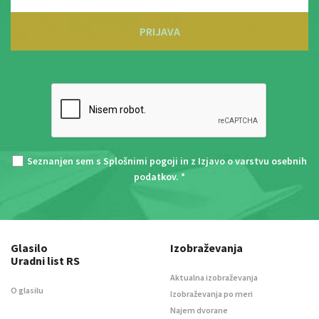
PRIJAVA
Seznanjen sem s
Splošnimi pogoji
in z
Izjavo o varstvu osebnih
podatkov
. *
Glasilo
Izobraževanja
Uradni list RS
Aktualna izobraževanja
O glasilu
Izobraževanja po meri
Najem dvorane