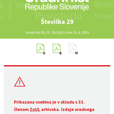
Številka 29
Uradni list RS, št. 29/2016 z dne 22. 4. 2016
Prikazana vsebina je v skladu s 33.
členom
ZoUL
arhivska. Izdaje uradnega