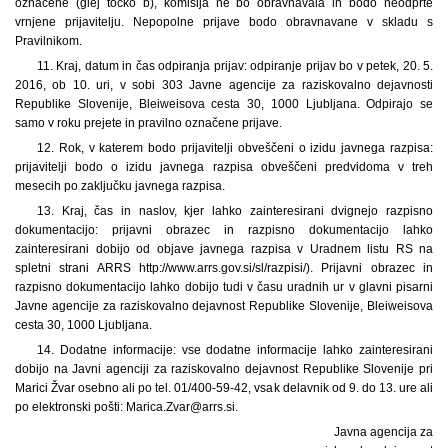
označene (glej točko b), komisija ne bo obravnavala in bodo neodprte
vrnjene prijavitelju. Nepopolne prijave bodo obravnavane v skladu s
Pravilnikom.
11. Kraj, datum in čas odpiranja prijav: odpiranje prijav bo v petek, 20. 5.
2016, ob 10. uri, v sobi 303 Javne agencije za raziskovalno dejavnosti
Republike Slovenije, Bleiweisova cesta 30, 1000 Ljubljana. Odpirajo se
samo v roku prejete in pravilno označene prijave.
12. Rok, v katerem bodo prijavitelji obveščeni o izidu javnega razpisa:
prijavitelji bodo o izidu javnega razpisa obveščeni predvidoma v treh
mesecih po zaključku javnega razpisa.
13. Kraj, čas in naslov, kjer lahko zainteresirani dvignejo razpisno
dokumentacijo: prijavni obrazec in razpisno dokumentacijo lahko
zainteresirani dobijo od objave javnega razpisa v Uradnem listu RS na
spletni strani ARRS http://www.arrs.gov.si/sl/razpisi/). Prijavni obrazec in
razpisno dokumentacijo lahko dobijo tudi v času uradnih ur v glavni pisarni
Javne agencije za raziskovalno dejavnost Republike Slovenije, Bleiweisova
cesta 30, 1000 Ljubljana.
14. Dodatne informacije: vse dodatne informacije lahko zainteresirani
dobijo na Javni agenciji za raziskovalno dejavnost Republike Slovenije pri
Marici Žvar osebno ali po tel. 01/400-59-42, vsak delavnik od 9. do 13. ure ali
po elektronski pošti: Marica.Zvar@arrs.si.
Javna agencija za