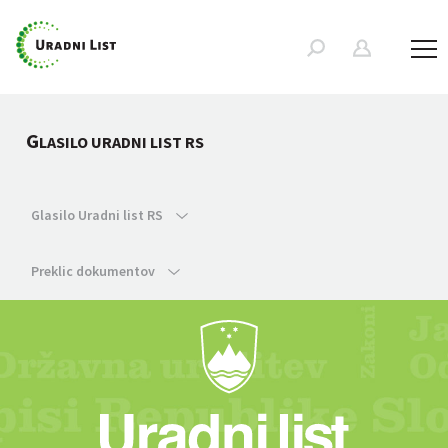
G
LASILO URADNI LIST RS
Glasilo Uradni list RS
Preklic dokumentov