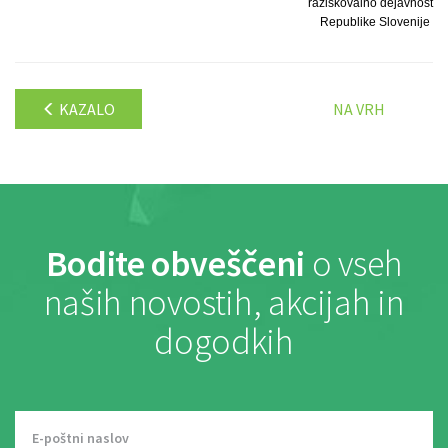
raziskovalno dejavnost
Republike Slovenije
KAZALO
NA VRH
Bodite obveščeni
o vseh
naših novostih, akcijah in
dogodkih