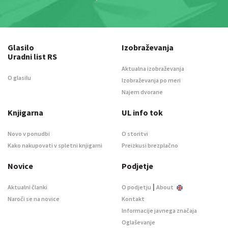
Glasilo
Izobraževanja
Uradni list RS
Aktualna izobraževanja
O glasilu
Izobraževanja po meri
Najem dvorane
Knjigarna
UL info tok
Novo v ponudbi
O storitvi
Kako nakupovati v spletni knjigarni
Preizkusi brezplačno
Novice
Podjetje
|
Aktualni članki
O podjetju
About
Naroči se na novice
Kontakt
Informacije javnega značaja
Oglaševanje