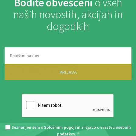
Bodite obveščeni
o vseh
naših novostih, akcijah in
dogodkih
PRIJAVA
Seznanjen sem s
Splošnimi pogoji
in z
Izjavo o varstvu osebnih
podatkov
. *