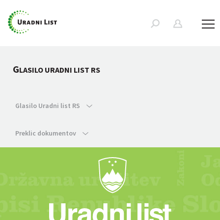
G
LASILO URADNI LIST RS
Glasilo Uradni list RS
Preklic dokumentov