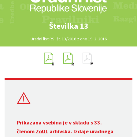
Številka 13
Uradni list RS, št. 13/2016 z dne 19. 2. 2016
Prikazana vsebina je v skladu s 33.
členom
ZoUL
arhivska. Izdaje uradnega