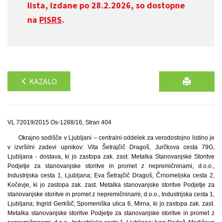
lista, izdane po 28.2.2026, so dostopne
na
PISRS
.
KAZALO
VL 72019/2015 Os-1288/16, Stran 404
Okrajno sodišče v Ljubljani – centralni oddelek za verodostojno listino je
v izvršilni zadevi upnikov: Vita Šetrajčič Dragoš, Jurčkova cesta 79G,
Ljubljana - dostava, ki jo zastopa zak. zast. Metalka Stanovanjske Storitve
Podjetje za stanovanjske storitve in promet z nepremičninami, d.o.o.,
Industrijska cesta 1, Ljubljana; Eva Šetrajčič Dragoš, Črnomeljska cesta 2,
Kočevje, ki jo zastopa zak. zast. Metalka stanovanjske storitve Podjetje za
stanovanjske storitve in promet z nepremičninami, d.o.o., Industrijska cesta 1,
Ljubljana; Ingrid Gerkšič, Spomeniška ulica 6, Mirna, ki jo zastopa zak. zast.
Metalka stanovanjske storitve Podjetje za stanovanjske storitve in promet z