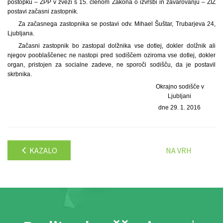
postopku – ZPP v zvezi s 15. členom Zakona o izvršbi in zavarovanju – ZIZ
postavi začasni zastopnik.
Za začasnega zastopnika se postavi odv. Mihael Šuštar, Trubarjeva 24,
Ljubljana.
Začasni zastopnik bo zastopal dolžnika vse dotlej, dokler dolžnik ali
njegov pooblaščenec ne nastopi pred sodiščem oziroma vse dotlej, dokler
organ, pristojen za socialne zadeve, ne sporoči sodišču, da je postavil
skrbnika.
Okrajno sodišče v
Ljubljani
dne 29. 1. 2016
KAZALO
NA VRH