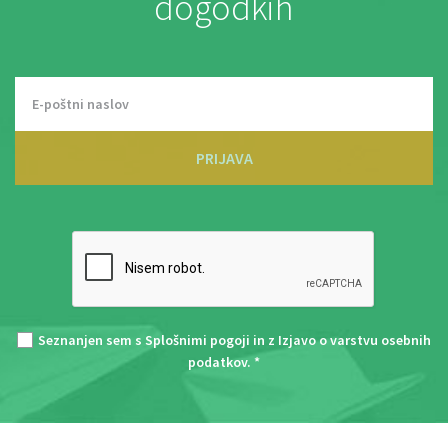
dogodkih
PRIJAVA
Seznanjen sem s
Splošnimi pogoji
in z
Izjavo o varstvu osebnih
podatkov
. *