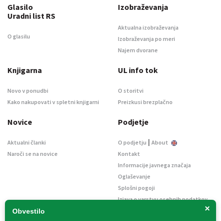
Glasilo
Izobraževanja
Uradni list RS
Aktualna izobraževanja
O glasilu
Izobraževanja po meri
Najem dvorane
Knjigarna
UL info tok
Novo v ponudbi
O storitvi
Kako nakupovati v spletni knjigarni
Preizkusi brezplačno
Novice
Podjetje
|
Aktualni članki
O podjetju
About
Naroči se na novice
Kontakt
Informacije javnega značaja
Oglaševanje
Splošni pogoji
Izjava o varstvu osebnih podatkov
×
E-dražbe
Obvestilo