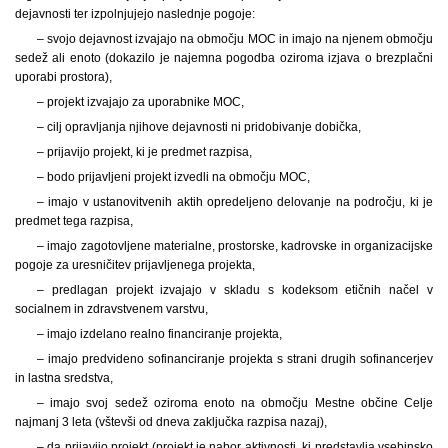
dejavnosti ter izpolnjujejo naslednje pogoje:
– svojo dejavnost izvajajo na območju MOC in imajo na njenem območju
sedež ali enoto (dokazilo je najemna pogodba oziroma izjava o brezplačni
uporabi prostora),
– projekt izvajajo za uporabnike MOC,
– cilj opravljanja njihove dejavnosti ni pridobivanje dobička,
– prijavijo projekt, ki je predmet razpisa,
– bodo prijavljeni projekt izvedli na območju MOC,
– imajo v ustanovitvenih aktih opredeljeno delovanje na področju, ki je
predmet tega razpisa,
– imajo zagotovljene materialne, prostorske, kadrovske in organizacijske
pogoje za uresničitev prijavljenega projekta,
– predlagan projekt izvajajo v skladu s kodeksom etičnih načel v
socialnem in zdravstvenem varstvu,
– imajo izdelano realno financiranje projekta,
– imajo predvideno sofinanciranje projekta s strani drugih sofinancerjev
in lastna sredstva,
– imajo svoj sedež oziroma enoto na območju Mestne občine Celje
najmanj 3 leta (vštevši od dneva zaključka razpisa nazaj),
– da prijavijo projekt (projekt je nabor aktivnosti, ki predstavlja vsebinsko