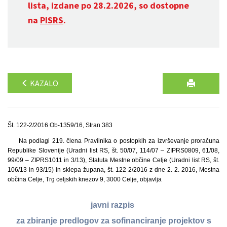
lista, izdane po 28.2.2026, so dostopne
na
PISRS
.
KAZALO
Št. 122-2/2016 Ob-1359/16, Stran 383
Na podlagi 219. člena Pravilnika o postopkih za izvrševanje proračuna
Republike Slovenije (Uradni list RS, št. 50/07, 114/07 – ZIPRS0809, 61/08,
99/09 – ZIPRS1011 in 3/13), Statuta Mestne občine Celje (Uradni list RS, št.
106/13 in 93/15) in sklepa župana, št. 122-2/2016 z dne 2. 2. 2016, Mestna
občina Celje, Trg celjskih knezov 9, 3000 Celje, objavlja
javni razpis
za zbiranje predlogov za sofinanciranje projektov s