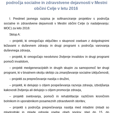
področja socialne in zdravstvene dejavnosti v Mestni
občini Celje v letu 2016
I. Predmet javnega razpisa je sofinanciranje projektov s področja
socialne in zdravstvene dejavnosti v Mestni občini Celje (v nadaljevanju:
MOC) za leto 2016:
Sklop A:
– projekti, ki omogočajo vključitev v skupnost osebam z dolgotrajnimi
težavami v duševnem zdravju in drugi programi s področja varovanja
duševnega zdravja,
– projekti, ki omogočajo neodvisno življenje invalidov in drugi programi
pomoči invalidom,
– projekti medgeneracijskih in drugih skupin za samopomoč ter drugi
programi, ki v bivalnem okolju skrbijo za zmanjševanje socialne izključenosti,
– projekti za preprečevanje nasilja v družini,
– projekti, ki delujejo s ciljem pospeševanja razvoja zdravja, izboljšanja
kakovosti življenja ali delujejo s ciljem promocije zdravja,
– projekti svetovanja, pomoči in rehabilitacije različnim kroničnim
bolnikom in uporabnikom posameznih zdravstvenih storitev,
– projekti s področja preprečevanja nasilja med mladimi (mladi so
mladostniki in mlade odrasle osebe obeh spolov, stari do 15. do