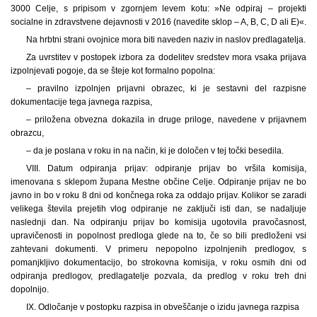
3000 Celje, s pripisom v zgornjem levem kotu: »Ne odpiraj – projekti
socialne in zdravstvene dejavnosti v 2016 (navedite sklop – A, B, C, D ali E)«.
Na hrbtni strani ovojnice mora biti naveden naziv in naslov predlagatelja.
Za uvrstitev v postopek izbora za dodelitev sredstev mora vsaka prijava
izpolnjevati pogoje, da se šteje kot formalno popolna:
– pravilno izpolnjen prijavni obrazec, ki je sestavni del razpisne
dokumentacije tega javnega razpisa,
– priložena obvezna dokazila in druge priloge, navedene v prijavnem
obrazcu,
– da je poslana v roku in na način, ki je določen v tej točki besedila.
VIII. Datum odpiranja prijav: odpiranje prijav bo vršila komisija,
imenovana s sklepom župana Mestne občine Celje. Odpiranje prijav ne bo
javno in bo v roku 8 dni od končnega roka za oddajo prijav. Kolikor se zaradi
velikega števila prejetih vlog odpiranje ne zaključi isti dan, se nadaljuje
naslednji dan. Na odpiranju prijav bo komisija ugotovila pravočasnost,
upravičenosti in popolnost predloga glede na to, če so bili predloženi vsi
zahtevani dokumenti. V primeru nepopolno izpolnjenih predlogov, s
pomanjkljivo dokumentacijo, bo strokovna komisija, v roku osmih dni od
odpiranja predlogov, predlagatelje pozvala, da predlog v roku treh dni
dopolnijo.
IX. Odločanje v postopku razpisa in obveščanje o izidu javnega razpisa