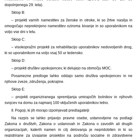
dopolnjenega 29. leta).
Sklop B:
– projekti varnih namestitev za ženske in otroke, ki so žrtve nasilja in
omogočajo neprekinjeno namestitev oziroma bivanje in so uporabnikom na
voljo vse dni v letu.
Sklop C:
– visokopražni projekti za rehabilitacijo uporabnikov nedovoljenih drog,
ki so uporabnikom na voljo vsaj 50 ur tedensko.
Sklop D:
– projekti društev upokojencev, ki delujejo na območju MOC.
Posamezne predloge lahko oddajo samo društva upokojencev in ne
njihove zveze, združenja, pokrajine.
Sklop E:
– projekti organiziranega spremljanja umirajočih bolnikov in njihovih
svojcev na domu za najmanj 100 vključenih uporabnikov letno.
II. Pogoji, ki jih morajo izpolnjevati predlagatelji
Na razpis se lahko prijavijo pravne osebe, ustanovljene na podlagi
Zakona o društvih, Zakona o ustanovah in Zakona o zavodih ali drugih
organizacijah, katerih namen in cilj delovanja je nepridobiten in ki so
registrirane za izvajanje projektov na področju socialne in zdravstvene