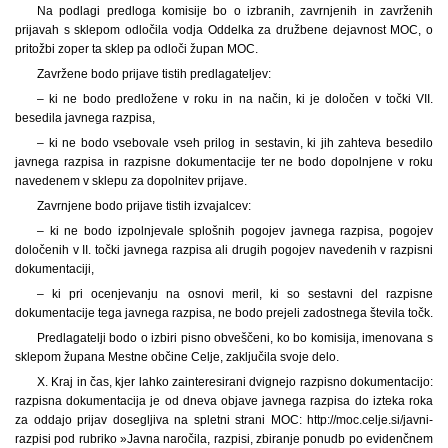
Na podlagi predloga komisije bo o izbranih, zavrnjenih in zavrženih
prijavah s sklepom odločila vodja Oddelka za družbene dejavnost MOC, o
pritožbi zoper ta sklep pa odloči župan MOC.
Zavržene bodo prijave tistih predlagateljev:
– ki ne bodo predložene v roku in na način, ki je določen v točki VII.
besedila javnega razpisa,
– ki ne bodo vsebovale vseh prilog in sestavin, ki jih zahteva besedilo
javnega razpisa in razpisne dokumentacije ter ne bodo dopolnjene v roku
navedenem v sklepu za dopolnitev prijave.
Zavrnjene bodo prijave tistih izvajalcev:
– ki ne bodo izpolnjevale splošnih pogojev javnega razpisa, pogojev
določenih v II. točki javnega razpisa ali drugih pogojev navedenih v razpisni
dokumentaciji,
– ki pri ocenjevanju na osnovi meril, ki so sestavni del razpisne
dokumentacije tega javnega razpisa, ne bodo prejeli zadostnega števila točk.
Predlagatelji bodo o izbiri pisno obveščeni, ko bo komisija, imenovana s
sklepom župana Mestne občine Celje, zaključila svoje delo.
X. Kraj in čas, kjer lahko zainteresirani dvignejo razpisno dokumentacijo:
razpisna dokumentacija je od dneva objave javnega razpisa do izteka roka
za oddajo prijav dosegljiva na spletni strani MOC: http://moc.celje.si/javni-
razpisi pod rubriko »Javna naročila, razpisi, zbiranje ponudb po evidenčnem