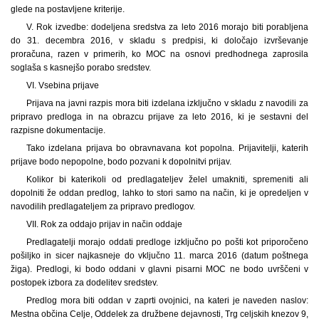
glede na postavljene kriterije.
V. Rok izvedbe: dodeljena sredstva za leto 2016 morajo biti porabljena
do 31. decembra 2016, v skladu s predpisi, ki določajo izvrševanje
proračuna, razen v primerih, ko MOC na osnovi predhodnega zaprosila
soglaša s kasnejšo porabo sredstev.
VI. Vsebina prijave
Prijava na javni razpis mora biti izdelana izključno v skladu z navodili za
pripravo predloga in na obrazcu prijave za leto 2016, ki je sestavni del
razpisne dokumentacije.
Tako izdelana prijava bo obravnavana kot popolna. Prijavitelji, katerih
prijave bodo nepopolne, bodo pozvani k dopolnitvi prijav.
Kolikor bi katerikoli od predlagateljev želel umakniti, spremeniti ali
dopolniti že oddan predlog, lahko to stori samo na način, ki je opredeljen v
navodilih predlagateljem za pripravo predlogov.
VII. Rok za oddajo prijav in način oddaje
Predlagatelji morajo oddati predloge izključno po pošti kot priporočeno
pošiljko in sicer najkasneje do vključno 11. marca 2016 (datum poštnega
žiga). Predlogi, ki bodo oddani v glavni pisarni MOC ne bodo uvrščeni v
postopek izbora za dodelitev sredstev.
Predlog mora biti oddan v zaprti ovojnici, na kateri je naveden naslov:
Mestna občina Celje, Oddelek za družbene dejavnosti, Trg celjskih knezov 9,