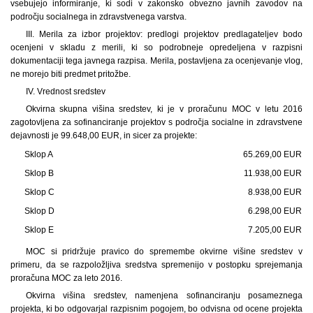
vsebujejo informiranje, ki sodi v zakonsko obvezno javnih zavodov na
področju socialnega in zdravstvenega varstva.
III. Merila za izbor projektov: predlogi projektov predlagateljev bodo
ocenjeni v skladu z merili, ki so podrobneje opredeljena v razpisni
dokumentaciji tega javnega razpisa. Merila, postavljena za ocenjevanje vlog,
ne morejo biti predmet pritožbe.
IV. Vrednost sredstev
Okvirna skupna višina sredstev, ki je v proračunu MOC v letu 2016
zagotovljena za sofinanciranje projektov s področja socialne in zdravstvene
dejavnosti je 99.648,00 EUR, in sicer za projekte:
Sklop A
65.269,00 EUR
Sklop B
11.938,00 EUR
Sklop C
8.938,00 EUR
Sklop D
6.298,00 EUR
Sklop E
7.205,00 EUR
MOC si pridržuje pravico do spremembe okvirne višine sredstev v
primeru, da se razpoložljiva sredstva spremenijo v postopku sprejemanja
proračuna MOC za leto 2016.
Okvirna višina sredstev, namenjena sofinanciranju posameznega
projekta, ki bo odgovarjal razpisnim pogojem, bo odvisna od ocene projekta