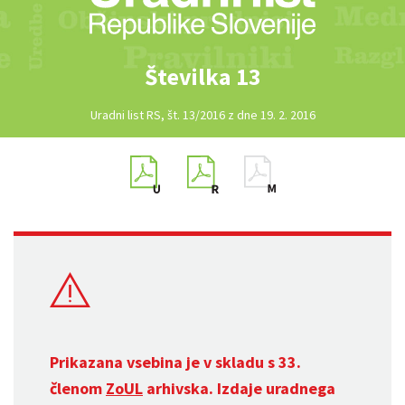
Številka 13
Uradni list RS, št. 13/2016 z dne 19. 2. 2016
Prikazana vsebina je v skladu s 33.
členom
ZoUL
arhivska. Izdaje uradnega