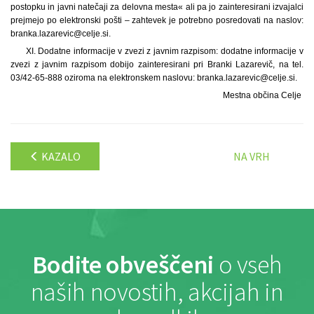
postopku in javni natečaji za delovna mesta« ali pa jo zainteresirani izvajalci
prejmejo po elektronski pošti – zahtevek je potrebno posredovati na naslov:
branka.lazarevic@celje.si.
XI. Dodatne informacije v zvezi z javnim razpisom: dodatne informacije v
zvezi z javnim razpisom dobijo zainteresirani pri Branki Lazarevič, na tel.
03/42-65-888 oziroma na elektronskem naslovu: branka.lazarevic@celje.si.
Mestna občina Celje
KAZALO
NA VRH
Bodite obveščeni
o vseh
naših novostih, akcijah in