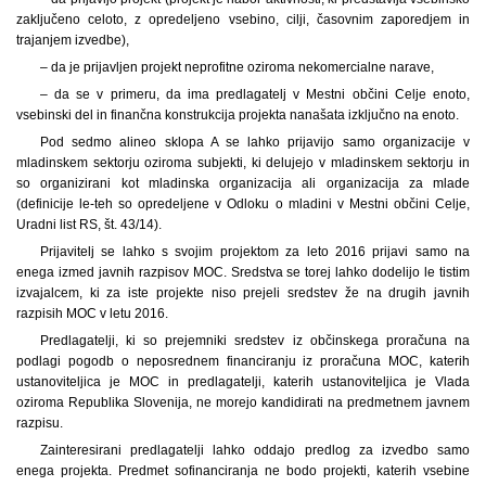
zaključeno celoto, z opredeljeno vsebino, cilji, časovnim zaporedjem in
trajanjem izvedbe),
– da je prijavljen projekt neprofitne oziroma nekomercialne narave,
– da se v primeru, da ima predlagatelj v Mestni občini Celje enoto,
vsebinski del in finančna konstrukcija projekta nanašata izključno na enoto.
Pod sedmo alineo sklopa A se lahko prijavijo samo organizacije v
mladinskem sektorju oziroma subjekti, ki delujejo v mladinskem sektorju in
so organizirani kot mladinska organizacija ali organizacija za mlade
(definicije le-teh so opredeljene v Odloku o mladini v Mestni občini Celje,
Uradni list RS, št. 43/14).
Prijavitelj se lahko s svojim projektom za leto 2016 prijavi samo na
enega izmed javnih razpisov MOC. Sredstva se torej lahko dodelijo le tistim
izvajalcem, ki za iste projekte niso prejeli sredstev že na drugih javnih
razpisih MOC v letu 2016.
Predlagatelji, ki so prejemniki sredstev iz občinskega proračuna na
podlagi pogodb o neposrednem financiranju iz proračuna MOC, katerih
ustanoviteljica je MOC in predlagatelji, katerih ustanoviteljica je Vlada
oziroma Republika Slovenija, ne morejo kandidirati na predmetnem javnem
razpisu.
Zainteresirani predlagatelji lahko oddajo predlog za izvedbo samo
enega projekta. Predmet sofinanciranja ne bodo projekti, katerih vsebine