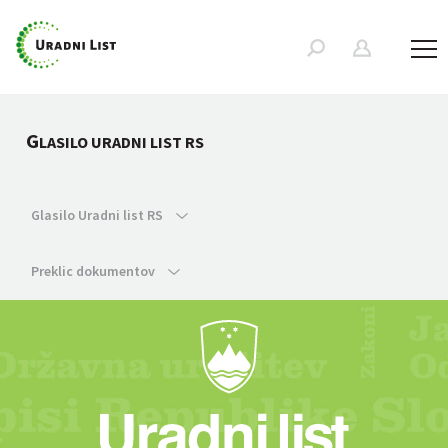
G
LASILO URADNI LIST RS
Glasilo Uradni list RS
Preklic dokumentov