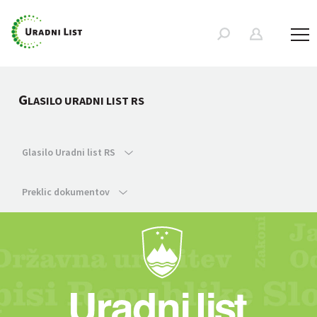
G
LASILO URADNI LIST RS
Glasilo Uradni list RS
Preklic dokumentov