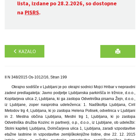
lista, izdane po 28.2.2026, so dostopne
na
PISRS
.
KAZALO
II N 348/2015 Os-1012/16, Stran 199
Okrajno sodišče v Ljubljani je po okrajni sodnici Mojci Hribar v nepravdni
zadevi predlagatelja: Javno podjetje Ljubljanska parkirišča in tržnice, d.o.o.,
Kopitarjeva ulica 2, Ljubljana, ki ga zastopa Odvetniška pisarna Žejn, d.o.o.,
iz Ljubljane, zoper nasprotna udeleženca: 1. Nadškofija Ljubljana, Ciril
Metodov trg 4, Ljubljana, ki jo zastopa Helena Potisek, odvetnica v Ljubljani
in 2. Mestna občina Ljubljana, Mestni trg 1, Ljubljana, ki jo zastopa
Odvetniška družba Kozinc in partnerji, o.p., d.o.o., iz Ljubljane, ob udeležbi:
Stolni kapitelj Ljubljana, Dolničarjeva ulica 1, Ljubljana, zaradi vzpostavitve
etažne lastnine in vzpostavitve zemljiškoknjižne listine, dne 22. 12. 2015