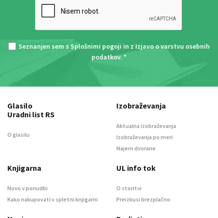
Seznanjen sem s
Splošnimi pogoji
in z
Izjavo o varstvu osebnih
podatkov
. *
Glasilo
Izobraževanja
Uradni list RS
Aktualna izobraževanja
O glasilu
Izobraževanja po meri
Najem dvorane
Knjigarna
UL info tok
Novo v ponudbi
O storitvi
Kako nakupovati v spletni knjigarni
Preizkusi brezplačno