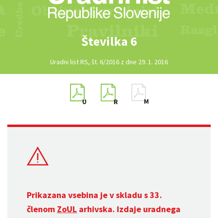
Številka 6
Uradni list RS, št. 6/2016 z dne 29. 1. 2016
Prikazana vsebina je v skladu s 33.
členom
ZoUL
arhivska. Izdaje uradnega