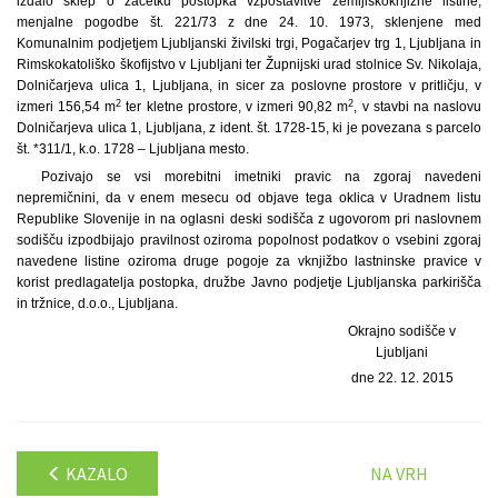
izdalo sklep o začetku postopka vzpostavitve zemljiškoknjižne listine,
menjalne pogodbe št. 221/73 z dne 24. 10. 1973, sklenjene med
Komunalnim podjetjem Ljubljanski živilski trgi, Pogačarjev trg 1, Ljubljana in
Rimskokatoliško škofijstvo v Ljubljani ter Župnijski urad stolnice Sv. Nikolaja,
Dolničarjeva ulica 1, Ljubljana, in sicer za poslovne prostore v pritličju, v
2
2
izmeri 156,54 m
ter kletne prostore, v izmeri 90,82 m
, v stavbi na naslovu
Dolničarjeva ulica 1, Ljubljana, z ident. št. 1728-15, ki je povezana s parcelo
št. *311/1, k.o. 1728 – Ljubljana mesto.
Pozivajo se vsi morebitni imetniki pravic na zgoraj navedeni
nepremičnini, da v enem mesecu od objave tega oklica v Uradnem listu
Republike Slovenije in na oglasni deski sodišča z ugovorom pri naslovnem
sodišču izpodbijajo pravilnost oziroma popolnost podatkov o vsebini zgoraj
navedene listine oziroma druge pogoje za vknjižbo lastninske pravice v
korist predlagatelja postopka, družbe Javno podjetje Ljubljanska parkirišča
in tržnice, d.o.o., Ljubljana.
Okrajno sodišče v
Ljubljani
dne 22. 12. 2015
KAZALO
NA VRH