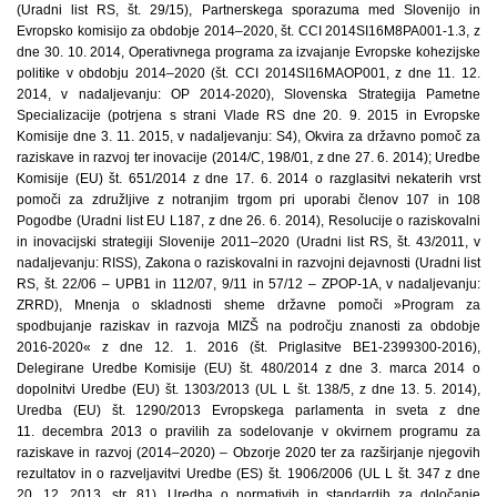
(Uradni list RS, št. 29/15), Partnerskega sporazuma med Slovenijo in
Evropsko komisijo za obdobje 2014–2020, št. CCI 2014SI16M8PA001-1.3, z
dne 30. 10. 2014, Operativnega programa za izvajanje Evropske kohezijske
politike v obdobju 2014–2020 (št. CCI 2014SI16MAOP001, z dne 11. 12.
2014, v nadaljevanju: OP 2014-2020), Slovenska Strategija Pametne
Specializacije (potrjena s strani Vlade RS dne 20. 9. 2015 in Evropske
Komisije dne 3. 11. 2015, v nadaljevanju: S4), Okvira za državno pomoč za
raziskave in razvoj ter inovacije (2014/C, 198/01, z dne 27. 6. 2014); Uredbe
Komisije (EU) št. 651/2014 z dne 17. 6. 2014 o razglasitvi nekaterih vrst
pomoči za združljive z notranjim trgom pri uporabi členov 107 in 108
Pogodbe (Uradni list EU L187, z dne 26. 6. 2014), Resolucije o raziskovalni
in inovacijski strategiji Slovenije 2011–2020 (Uradni list RS, št. 43/2011, v
nadaljevanju: RISS), Zakona o raziskovalni in razvojni dejavnosti (Uradni list
RS, št. 22/06 – UPB1 in 112/07, 9/11 in 57/12 – ZPOP-1A, v nadaljevanju:
ZRRD), Mnenja o skladnosti sheme državne pomoči »Program za
spodbujanje raziskav in razvoja MIZŠ na področju znanosti za obdobje
2016-2020« z dne 12. 1. 2016 (št. Priglasitve BE1-2399300-2016),
Delegirane Uredbe Komisije (EU) št. 480/2014 z dne 3. marca 2014 o
dopolnitvi Uredbe (EU) št. 1303/2013 (UL L št. 138/5, z dne 13. 5. 2014),
Uredba (EU) št. 1290/2013 Evropskega parlamenta in sveta z dne
11. decembra 2013 o pravilih za sodelovanje v okvirnem programu za
raziskave in razvoj (2014–2020) – Obzorje 2020 ter za razširjanje njegovih
rezultatov in o razveljavitvi Uredbe (ES) št. 1906/2006 (UL L št. 347 z dne
20. 12. 2013, str. 81), Uredba o normativih in standardih za določanje