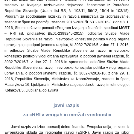
sredstev za izvajanje raziskovalne dejavnosti, financirane iz Proračuna
Republike Slovenije (Uradni list RS, št. 103/11, 56/12, 15/14 in 103/15),
Program za spodbujanje raziskav in razvoja ministrstva za izobraževanje,
znanost in šport na področju znanosti 2016-2020 št. 631-1/2016-1 z dne 8. 1.
2016, Sheme državne pomoči »Program izvajanja finančnih spodbud MGRT
– RRI (št. priglasitve: BE01-2399245-2015), odločitve Službe Vlade
Republike Slovenije za razvoj in evropsko kohezijsko politiko v vlogi organa
upravljanja, o podpori javnemu razpisu, št. 3032-7/2016/6, z dne 27. 1. 2016,
in odločitve Službe Vlade Republike Slovenije za razvoj in evropsko
kohezijsko politiko v vlogi organa upravljanja, o podpori javnemu razpisu, št.
3032-7/2016/7, z dne 27. 1. 2016 in spremembe odločitve Službe Vlade
Republike Slovenije za razvoj in evropsko kohezijsko politiko v vlogi organa
upravljanja, o podpori javnemu razpisu, št. 3032-7/2016-10, z dne 29. 1.
2016, Republika Slovenija, Ministrstvo za izobraževanje, znanost in šport,
Masarykova 16, Ljubljana in Ministrstvo za gospodarski razvoj in tehnologijo,
Kotnikova 5, Ljubljana, objavljata
javni razpis
za »RRI v verigah in mrežah vrednosti«
Javni razpis za izbor operacij delno financira Evropska unija, in sicer iz
Evropskega sklada za regionalni razvoj (ESRR). Javni razpis za izbor