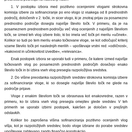
1. V postopku izbora med pozitivno ocenjenimi vlogami strokovna
komisija izbere za sofinanciranje po eno vlogo iz vsakega od 8 prednostnih
področij, določenih v 2. točki, in sicer vlogo, ki je znotraj prijav za posamezno
prednostno področje dosegla najvišje število točk. V primeru, da je na
posameznem prednostnem področju več vlog ocenjenih z najvišjim številom
točk, se izmed teh vlog izbere tisto, ki bo imela več točk pri merilu »učinek«.
Kolikor so tudi po tem merilu enako točkovane vloge, se kot odločujoč kriterij
vzame število točk pri naslednjih merilih – upoštevaje vrstni red: »odličnost«,
»kakovost in učinkovitost izvedbe«, »relevanca«.
Enak postopek izbora se uporabi tudi v primeru, če katere izmed najvišje
točkovanih vlog po posameznih prednostnih področjih dosežejo enako
število točk in bi izbira vseh vlog presegla razpoložljiva sredstva.
2. Do višine preostanka razpoložljivih sredstev strokovna komisija izbere
za sofinanciranje vloge, ki so dosegle najvišje število točk ne glede na
področje prijave.
Vloge z enakim številom točk se obravnava kot enakovredne, razen v
primeru, ko bi izbira vseh vlog presegla omejitev glede sredstev. V teh
primerih se uporabi izbirni postopek, kakršen je določen v prejšnjih
odstavkih.
Kolikor bo zaprošena višina sofinanciranja pozitivno ocenjenih vlog
višja, kot je razpoložljivih sredstev, bodo vloge izbrane do porabe sredstev
upoštevaje zahtevano zaprto finančno konstrukcijo.