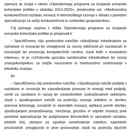
operacij se izvaja v okviru »Operativnega programa za izvajanje evropske
kohezijske politike v obdobju 2014-2020«, prednostne osi: »Mednarodna
konkurenčnost raziskav, inovacij in tehnološkega razvoja v skladu s pametno
specializacijo za večjo konkurenčnost in ozelenitev gospodarstva«;
Cilj javnega razpisa z vidika Operativnega programa za izvajanje
evropske kohezijske politike je prispevati k:
– Specifičnemu cilju prednostne naložbe »Izboljšanje infrastrukture za
raziskave in inovacije ter zmogljivosti za razvoj odličnosti pri raziskavah in
inovacijah ter promocija kompetenčnih centrov, zlasti tistih v evropskem
interesu«, ki je »Učinkovita uporaba raziskovalne infrastrukture ter razvoj
znanja/kompetenc za boljše nacionalno in mednarodno sodelovanje v
trikotniku znanja«.
ter
– Specifičnemu cilju prednostne naložbe: »Spodbujanje naložb podjetij v
raziskave in inovacije ter vzpostavljanje povezav in sinergij med podjetji,
centri za raziskave in razvoj ter visokošolskim izobraževalnim sektorjem,
zlasti s spodbujanjem naložb na področju razvoja izdelkov in storitev,
prenosa tehnologij, socialnih in ekoloških inovacij, aplikacij javnih storitev,
spodbujanjem povpraševanja, mreženja, grozdov in odprtih inovacij prek
pametne specializacije ter podpiranjem tehnoloških in uporabnih raziskav,
pilotnih linij, ukrepov za zgodnje ovrednotenje izdelkov, naprednih
proizvodnih zmogljivosti in prve proizvodnje zlasti na področju ključnih