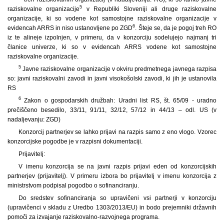
5
raziskovalne organizacije
v Republiki Sloveniji ali druge raziskovalne
organizacije, ki so vodene kot samostojne raziskovalne organizacije v
6
evidencah ARRS in niso ustanovljene po ZGD
. Šteje se, da je pogoj treh RO
iz te alineje izpolnjen, v primeru, da v konzorciju sodelujejo najmanj tri
članice univerze, ki so v evidencah ARRS vodene kot samostojne
raziskovalne organizacije.
5
Javne raziskovalne organizacije v okviru predmetnega javnega razpisa
so: javni raziskovalni zavodi in javni visokošolski zavodi, ki jih je ustanovila
RS
6
Zakon o gospodarskih družbah: Uradni list RS, št. 65/09 - uradno
prečiščeno besedilo, 33/11, 91/11, 32/12, 57/12 in 44/13 – odl. US (v
nadaljevanju: ZGD)
Konzorcij partnerjev se lahko prijavi na razpis samo z eno vlogo. Vzorec
konzorcijske pogodbe je v razpisni dokumentaciji.
Prijavitelj:
V imenu konzorcija se na javni razpis prijavi eden od konzorcijskih
partnerjev (prijavitelj). V primeru izbora bo prijavitelj v imenu konzorcija z
ministrstvom podpisal pogodbo o sofinanciranju.
Do sredstev sofinanciranja so upravičeni vsi partnerji v konzorciju
(upravičenci v skladu z Uredbo 1303/2013/EU) in bodo prejemniki državnih
pomoči za izvajanje raziskovalno-razvojnega programa.