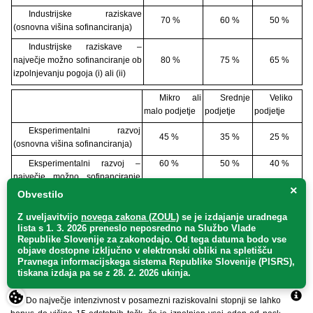
Industrijske raziskave
70 %
60 %
50 %
(osnovna višina sofinanciranja)
Industrijske raziskave –
največje možno sofinanciranje ob
80 %
75 %
65 %
izpolnjevanju pogoja (i) ali (ii)
Mikro ali
Srednje
Veliko
malo podjetje
podjetje
podjetje
Eksperimentalni razvoj
45 %
35 %
25 %
(osnovna višina sofinanciranja)
Eksperimentalni razvoj –
60 %
50 %
40 %
največje možno sofinanciranje
×
ob izpolnjevanju pogoja (i) ali (ii)
Obvestilo
Velikost podjetij je določena v skladu s Priporočili Komisije 2003/361/ES
Z uveljavitvijo
novega zakona (ZOUL)
se je
izdajanje uradnega
z dne 6. 5. 2003, o opredelitvi mikro, malih in srednje velikih podjetij, kar je
lista s 1. 3. 2026 preneslo
neposredno
na Službo Vlade
dodatno predstavljeno v Navodilih prijaviteljem.
Republike Slovenije za zakonodajo
. Od tega datuma bodo vse
objave dostopne izključno v elektronski obliki na spletišču
Raziskovalne organizacije se z vidika določanja stopnje sofinanciranja
Pravnega informacijskega sistema Republike Slovenije (PISRS),
za potrebe državnih pomoči obravnavajo kot podjetja v delu njihove
tiskana izdaja pa se z 28. 2. 2026 ukinja.
gospodarske dejavnosti.
Do največje intenzivnost v posamezni raziskovalni stopnji se lahko doda