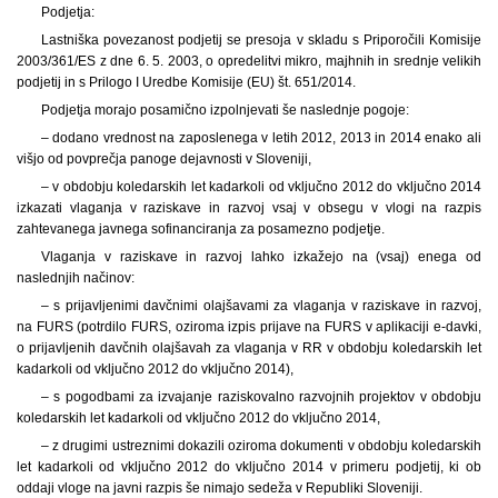
Podjetja:
Lastniška povezanost podjetij se presoja v skladu s Priporočili Komisije
2003/361/ES z dne 6. 5. 2003, o opredelitvi mikro, majhnih in srednje velikih
podjetij in s Prilogo I Uredbe Komisije (EU) št. 651/2014.
Podjetja morajo posamično izpolnjevati še naslednje pogoje:
– dodano vrednost na zaposlenega v letih 2012, 2013 in 2014 enako ali
višjo od povprečja panoge dejavnosti v Sloveniji,
– v obdobju koledarskih let kadarkoli od vključno 2012 do vključno 2014
izkazati vlaganja v raziskave in razvoj vsaj v obsegu v vlogi na razpis
zahtevanega javnega sofinanciranja za posamezno podjetje.
Vlaganja v raziskave in razvoj lahko izkažejo na (vsaj) enega od
naslednjih načinov:
– s
prijavljenimi davčnimi olajšavami za vlaganja v raziskave in razvoj,
na FURS (potrdilo FURS, oziroma izpis prijave na FURS v aplikaciji e-davki,
o prijavljenih davčnih olajšavah za vlaganja v RR v obdobju koledarskih let
kadarkoli od vključno 2012 do vključno 2014),
– s
pogodbami za izvajanje raziskovalno razvojnih projektov v obdobju
koledarskih let kadarkoli od vključno 2012 do vključno 2014,
– z
drugimi ustreznimi dokazili oziroma dokumenti v obdobju koledarskih
let kadarkoli od vključno 2012 do vključno 2014 v primeru podjetij, ki ob
oddaji vloge na javni razpis še nimajo sedeža v Republiki Sloveniji.