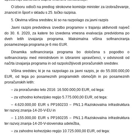
O izboru odloči na predlog strokovne komisije minister za izobraževanje,
znanost in šport v skladu s 25. točko razpisa.
5. Okvirna višina sredstev, ki so na razpolago za javni razpis
Javni razpis predvideva izvedbo programov v trajanju aktivnosti največ
do 30. 6. 2020, za katere bo izvedena vmesna evalvacija predvidoma po
dveh letih izvajanja programa. Maksimalna višina sofinanciranja
posameznega programa je 6 mio EUR.
Dinamika sofinanciranja programa bo določena s pogodbo o
sofinanciranju med ministrstvom in izbranimi upravičenci, v odvisnosti od
načrta izvajanja programa in od razpoložljivosti proračunskih sredstev.
Višina sredstev, ki je na razpolago za javni razpis, je do 55.000.000,00
EUR, od tega po posameznih programskih območjih in po posameznih
proračunskih letih:
– za proračunsko leto 2016: 16.500.000,00 EUR, od tega:
– za vzhodno kohezijsko regijo
5.775.000,00 EUR, od tega:
–
4.620.000,00 EUR s PP160233 – PN1.1-Raziskovalna infrastruktura
ter razvoj znanja-14-20-V-EU in
–
1.155.000,00 EUR s PP160235 – PN1.1-Raziskovalna infrastruktura
ter razvoj znanja-14-20-V-slovenska udeležba,
– za zahodno kohezijsko regijo
10.725.000,00 EUR, od tega: