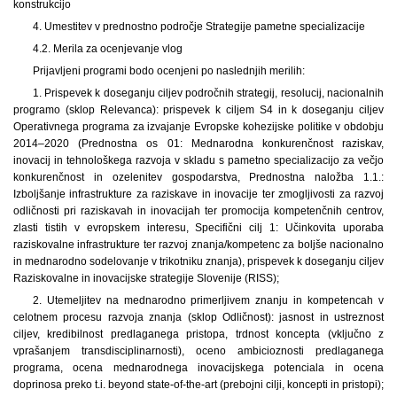
konstrukcijo
4. Umestitev v prednostno področje Strategije pametne specializacije
4.2. Merila za ocenjevanje vlog
Prijavljeni programi bodo ocenjeni po naslednjih merilih:
1. Prispevek k doseganju ciljev področnih strategij, resolucij, nacionalnih
programo (sklop Relevanca): prispevek k ciljem S4 in k doseganju ciljev
Operativnega programa za izvajanje Evropske kohezijske politike v obdobju
2014–2020 (Prednostna os 01: Mednarodna konkurenčnost raziskav,
inovacij in tehnološkega razvoja v skladu s pametno specializacijo za večjo
konkurenčnost in ozelenitev gospodarstva, Prednostna naložba 1.1.:
Izboljšanje infrastrukture za raziskave in inovacije ter zmogljivosti za razvoj
odličnosti pri raziskavah in inovacijah ter promocija kompetenčnih centrov,
zlasti tistih v evropskem interesu, Specifični cilj 1: Učinkovita uporaba
raziskovalne infrastrukture ter razvoj znanja/kompetenc za boljše nacionalno
in mednarodno sodelovanje v trikotniku znanja), prispevek k doseganju ciljev
Raziskovalne in inovacijske strategije Slovenije (RISS);
2. Utemeljitev na mednarodno primerljivem znanju in kompetencah v
celotnem procesu razvoja znanja (sklop Odličnost): jasnost in ustreznost
ciljev, kredibilnost predlaganega pristopa, trdnost koncepta (vključno z
vprašanjem transdisciplinarnosti), oceno ambicioznosti predlaganega
programa, ocena mednarodnega inovacijskega potenciala in ocena
doprinosa preko t.i. beyond state-of-the-art (prebojni cilji, koncepti in pristopi);