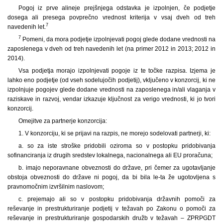
Pogoj iz prve alineje prejšnjega odstavka je izpolnjen, če podjetje
dosega ali presega povprečno vrednost kriterija v vsaj dveh od treh
7
navedenih let.
7
Pomeni, da mora podjetje izpolnjevati pogoj glede dodane vrednosti na
zaposlenega v dveh od treh navedenih let (na primer 2012 in 2013; 2012 in
2014).
Vsa podjetja morajo izpolnjevati pogoje iz te točke razpisa. Izjema je
lahko eno podjetje (od vseh sodelujočih podjetij), vključeno v konzorcij, ki ne
izpolnjuje pogojev glede dodane vrednosti na zaposlenega in/ali vlaganja v
raziskave in razvoj, vendar izkazuje ključnost za verigo vrednosti, ki jo tvori
konzorcij.
Omejitve za partnerje konzorcija:
1. V konzorciju, ki se prijavi na razpis, ne morejo sodelovati partnerji, ki:
a. so za iste stroške pridobili oziroma so v postopku pridobivanja
sofinanciranja iz drugih sredstev lokalnega, nacionalnega ali EU proračuna;
b. imajo neporavnane obveznosti do države, pri čemer za ugotavljanje
obstoja obveznosti do države ni pogoj, da bi bila le-ta že ugotovljena s
pravnomočnim izvršilnim naslovom;
c. prejemajo ali so v postopku pridobivanja državnih pomoči za
reševanje in prestrukturiranje podjetij v težavah po Zakonu o pomoči za
reševanje in prestrukturiranje gospodarskih družb v težavah – ZPRPGDT