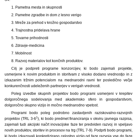
1
. Pametna mesta in skupnosti
2
. Pametne zgradbe in dom z lesno verigo
3
. Mreže za prehod v krožno gospodarstvo
4
. Trajnostna pridelava hrane
5
. Tovarne prihodnosti
6
. Zdravje-medicina
7
. Mobilnost
8
. Razvoj materialov kot končnih produktov.
Cilj je podpreti programe konzorcijev, ki bodo zajemali projekte,
usmerjene k novim produktom in storitvam z visoko dodano vrednostjo in z
izkazanim tržnim potencialom na mednarodni ravni ter posledično večje
konkurenčnosti udeleženih partnerjev v verigah vrednosti.
Poleg izvedbe skupnih projektov bodo programi usmerjeni v krepitev
dolgoročnega sodelovanja med akademsko sfero in gospodarstvom,
dolgoročno skupno vizijo in močno mednarodno vpetost.
Programi bodo poleg podrobno zastavljenih raziskovalno-razvojnih
1
projektov (TRL 3-6
), ki bodo predmet financiranja v okviru javnega razpisa,
zajemali tudi akcijski načrt inovacijske faze ter predviden razvoj in vpeljavo
novih produktov, storitev in procesov na trg (TRL 7-9). Podprti bodo programi,
ki bodo izkazovali konkretizirano celostno vizijo od faze razvoja vse do faze