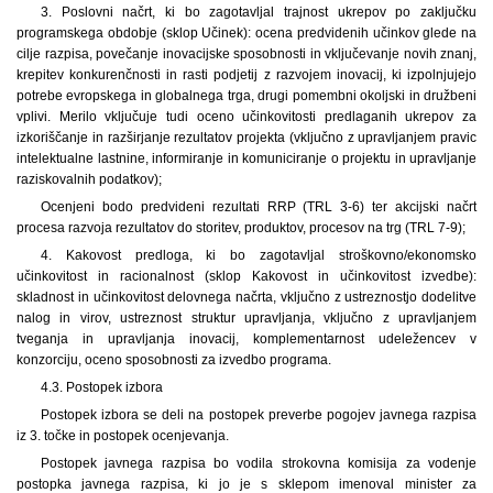
3. Poslovni načrt, ki bo zagotavljal trajnost ukrepov po zaključku
programskega obdobje (sklop Učinek): ocena predvidenih učinkov glede na
cilje razpisa, povečanje inovacijske sposobnosti in vključevanje novih znanj,
krepitev konkurenčnosti in rasti podjetij z razvojem inovacij, ki izpolnjujejo
potrebe evropskega in globalnega trga, drugi pomembni okoljski in družbeni
vplivi. Merilo vključuje tudi oceno učinkovitosti predlaganih ukrepov za
izkoriščanje in razširjanje rezultatov projekta (vključno z upravljanjem pravic
intelektualne lastnine, informiranje in komuniciranje o projektu in upravljanje
raziskovalnih podatkov);
Ocenjeni bodo predvideni rezultati RRP (TRL 3-6) ter akcijski načrt
procesa razvoja rezultatov do storitev, produktov, procesov na trg (TRL 7-9);
4. Kakovost predloga, ki bo zagotavljal stroškovno/ekonomsko
učinkovitost in racionalnost (sklop Kakovost in učinkovitost izvedbe):
skladnost in učinkovitost delovnega načrta, vključno z ustreznostjo dodelitve
nalog in virov, ustreznost struktur upravljanja, vključno z upravljanjem
tveganja in upravljanja inovacij, komplementarnost udeležencev v
konzorciju, oceno sposobnosti za izvedbo programa.
4.3. Postopek izbora
Postopek izbora se deli na postopek preverbe pogojev javnega razpisa
iz 3. točke in postopek ocenjevanja.
Postopek javnega razpisa bo vodila strokovna komisija za vodenje
postopka javnega razpisa, ki jo je s sklepom imenoval minister za