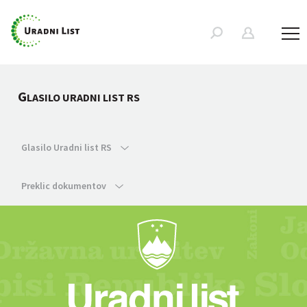
G
LASILO URADNI LIST RS
Glasilo Uradni list RS
Preklic dokumentov