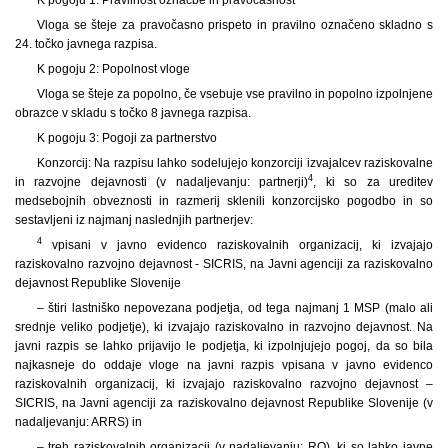
Vloga se šteje za pravočasno prispeto in pravilno označeno skladno s
24. točko javnega razpisa.
K pogoju 2: Popolnost vloge
Vloga se šteje za popolno, če vsebuje vse pravilno in popolno izpolnjene
obrazce v skladu s točko 8 javnega razpisa.
K pogoju 3: Pogoji za partnerstvo
Konzorcij: Na razpisu lahko sodelujejo konzorciji izvajalcev raziskovalne
4
in razvojne dejavnosti (v nadaljevanju: partnerji)
, ki so za ureditev
medsebojnih obveznosti in razmerij sklenili konzorcijsko pogodbo in so
sestavljeni iz najmanj naslednjih partnerjev:
4
vpisani v javno evidenco raziskovalnih organizacij, ki izvajajo
raziskovalno razvojno dejavnost - SICRIS, na Javni agenciji za raziskovalno
dejavnost Republike Slovenije
– štiri lastniško nepovezana podjetja, od tega najmanj 1 MSP (malo ali
srednje veliko podjetje), ki izvajajo raziskovalno in razvojno dejavnost. Na
javni razpis se lahko prijavijo le podjetja, ki izpolnjujejo pogoj, da so bila
najkasneje do oddaje vloge na javni razpis vpisana v javno evidenco
raziskovalnih organizacij, ki izvajajo raziskovalno razvojno dejavnost –
SICRIS, na Javni agenciji za raziskovalno dejavnost Republike Slovenije (v
nadaljevanju: ARRS) in
– treh raziskovalnih organizacij (v nadaljevanju: RO), ki so lahko javne