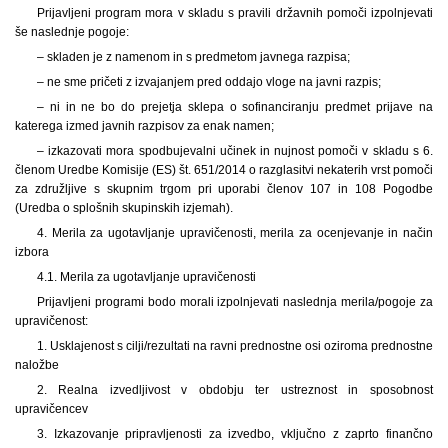
Prijavljeni program mora v skladu s pravili državnih pomoči izpolnjevati
še naslednje pogoje:
– skladen je z namenom in s predmetom javnega razpisa;
– ne sme pričeti z izvajanjem pred oddajo vloge na javni razpis;
– ni in ne bo do prejetja sklepa o sofinanciranju predmet prijave na
katerega izmed javnih razpisov za enak namen;
– izkazovati mora spodbujevalni učinek in nujnost pomoči v skladu s 6.
členom Uredbe Komisije (ES) št. 651/2014 o razglasitvi nekaterih vrst pomoči
za združljive s skupnim trgom pri uporabi členov 107 in 108 Pogodbe
(Uredba o splošnih skupinskih izjemah).
4. Merila za ugotavljanje upravičenosti, merila za ocenjevanje in način
izbora
4.1. Merila za ugotavljanje upravičenosti
Prijavljeni programi bodo morali izpolnjevati naslednja merila/pogoje za
upravičenost:
1. Usklajenost s cilji/rezultati na ravni prednostne osi oziroma prednostne
naložbe
2. Realna izvedljivost v obdobju ter ustreznost in sposobnost
upravičencev
3. Izkazovanje pripravljenosti za izvedbo, vključno z zaprto finančno