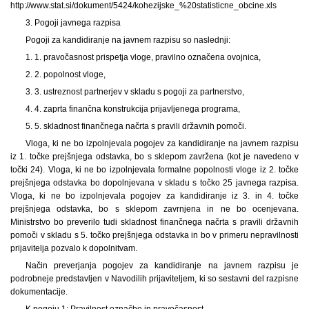
http://www.stat.si/dokument/5424/kohezijske_%20statisticne_obcine.xls
3. Pogoji javnega razpisa
Pogoji za kandidiranje na javnem razpisu so naslednji:
1. 1. pravočasnost prispetja vloge, pravilno označena ovojnica,
2. 2. popolnost vloge,
3. 3. ustreznost partnerjev v skladu s pogoji za partnerstvo,
4. 4. zaprta finančna konstrukcija prijavljenega programa,
5. 5. skladnost finančnega načrta s pravili državnih pomoči.
Vloga, ki ne bo izpolnjevala pogojev za kandidiranje na javnem razpisu
iz 1. točke prejšnjega odstavka, bo s sklepom zavržena (kot je navedeno v
točki 24). Vloga, ki ne bo izpolnjevala formalne popolnosti vloge iz 2. točke
prejšnjega odstavka bo dopolnjevana v skladu s točko 25 javnega razpisa.
Vloga, ki ne bo izpolnjevala pogojev za kandidiranje iz 3. in 4. točke
prejšnjega odstavka, bo s sklepom zavrnjena in ne bo ocenjevana.
Ministrstvo bo preverilo tudi skladnost finančnega načrta s pravili državnih
pomoči v skladu s 5. točko prejšnjega odstavka in bo v primeru nepravilnosti
prijavitelja pozvalo k dopolnitvam.
Način preverjanja pogojev za kandidiranje na javnem razpisu je
podrobneje predstavljen v Navodilih prijaviteljem, ki so sestavni del razpisne
dokumentacije.
K pogoju 1: Pravilnost označbe in pravočasnost