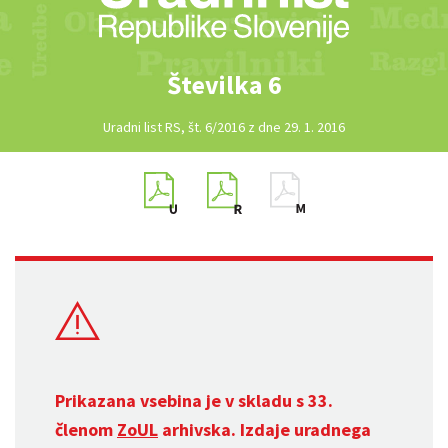
Številka 6
Uradni list RS, št. 6/2016 z dne 29. 1. 2016
Prikazana vsebina je v skladu s 33.
členom
ZoUL
arhivska. Izdaje uradnega