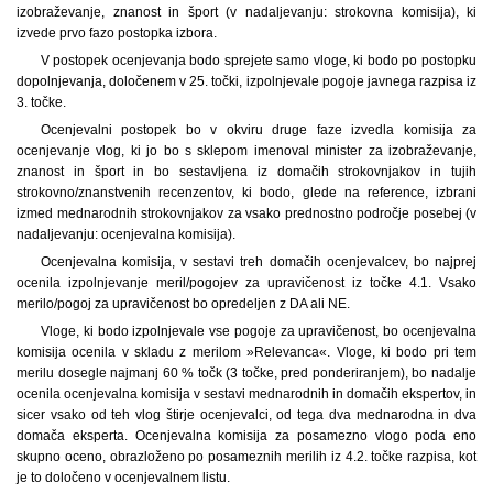
izobraževanje, znanost in šport (v nadaljevanju: strokovna komisija), ki
izvede prvo fazo postopka izbora.
V postopek ocenjevanja bodo sprejete samo vloge, ki bodo po postopku
dopolnjevanja, določenem v 25. točki, izpolnjevale pogoje javnega razpisa iz
3. točke.
Ocenjevalni postopek bo v okviru druge faze izvedla komisija za
ocenjevanje vlog, ki jo bo s sklepom imenoval minister za izobraževanje,
znanost in šport in bo sestavljena iz domačih strokovnjakov in tujih
strokovno/znanstvenih recenzentov, ki bodo, glede na reference, izbrani
izmed mednarodnih strokovnjakov za vsako prednostno področje posebej (v
nadaljevanju: ocenjevalna komisija).
Ocenjevalna komisija, v sestavi treh domačih ocenjevalcev, bo najprej
ocenila izpolnjevanje meril/pogojev za upravičenost iz točke 4.1. Vsako
merilo/pogoj za upravičenost bo opredeljen z DA ali NE.
Vloge, ki bodo izpolnjevale vse pogoje za upravičenost, bo ocenjevalna
komisija ocenila v skladu z merilom »Relevanca«. Vloge, ki bodo pri tem
merilu dosegle najmanj 60 % točk (3 točke, pred ponderiranjem), bo nadalje
ocenila ocenjevalna komisija v sestavi mednarodnih in domačih ekspertov, in
sicer vsako od teh vlog štirje ocenjevalci, od tega dva mednarodna in dva
domača eksperta. Ocenjevalna komisija za posamezno vlogo poda eno
skupno oceno, obrazloženo po posameznih merilih iz 4.2. točke razpisa, kot
je to določeno v ocenjevalnem listu.