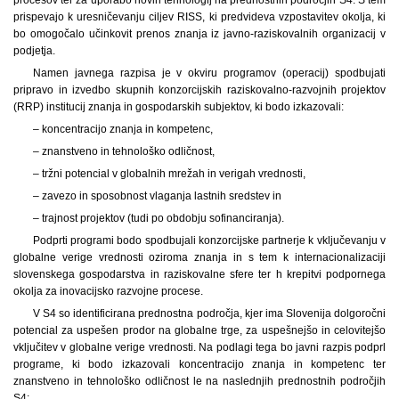
prispevajo k uresničevanju ciljev RISS, ki predvideva vzpostavitev okolja, ki
bo omogočalo učinkovit prenos znanja iz javno-raziskovalnih organizacij v
podjetja.
Namen javnega razpisa je v okviru programov (operacij) spodbujati
pripravo in izvedbo skupnih konzorcijskih raziskovalno-razvojnih projektov
(RRP) institucij znanja in gospodarskih subjektov, ki bodo izkazovali:
– koncentracijo znanja in kompetenc,
– znanstveno in tehnološko odličnost,
– tržni potencial v globalnih mrežah in verigah vrednosti,
– zavezo in sposobnost vlaganja lastnih sredstev in
– trajnost projektov (tudi po obdobju sofinanciranja).
Podprti programi bodo spodbujali konzorcijske partnerje k vključevanju v
globalne verige vrednosti oziroma znanja in s tem k internacionalizaciji
slovenskega gospodarstva in raziskovalne sfere ter h krepitvi podpornega
okolja za inovacijsko razvojne procese.
V S4 so identificirana prednostna področja, kjer ima Slovenija dolgoročni
potencial za uspešen prodor na globalne trge, za uspešnejšo in celovitejšo
vključitev v globalne verige vrednosti. Na podlagi tega bo javni razpis podprl
programe, ki bodo izkazovali koncentracijo znanja in kompetenc ter
znanstveno in tehnološko odličnost le na naslednjih prednostnih področjih
S4: