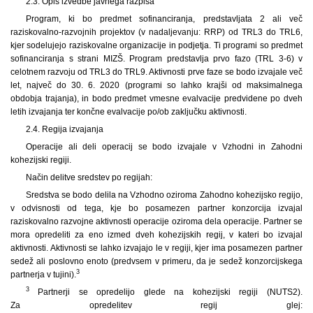
2.3. Opis izvedbe javnega razpisa
Program, ki bo predmet sofinanciranja, predstavljata 2 ali več
raziskovalno-razvojnih projektov (v nadaljevanju: RRP) od TRL3 do TRL6,
kjer sodelujejo raziskovalne organizacije in podjetja. Ti programi so predmet
sofinanciranja s strani MIZŠ. Program predstavlja prvo fazo (TRL 3-6) v
celotnem razvoju od TRL3 do TRL9. Aktivnosti prve faze se bodo izvajale več
let, največ do 30. 6. 2020 (programi so lahko krajši od maksimalnega
obdobja trajanja), in bodo predmet vmesne evalvacije predvidene po dveh
letih izvajanja ter končne evalvacije po/ob zaključku aktivnosti.
2.4. Regija izvajanja
Operacije ali deli operacij se bodo izvajale v Vzhodni in Zahodni
kohezijski regiji.
Način delitve sredstev po regijah:
Sredstva se bodo delila na Vzhodno oziroma Zahodno kohezijsko regijo,
v odvisnosti od tega, kje bo posamezen partner konzorcija izvajal
raziskovalno razvojne aktivnosti operacije oziroma dela operacije. Partner se
mora opredeliti za eno izmed dveh kohezijskih regij, v kateri bo izvajal
aktivnosti. Aktivnosti se lahko izvajajo le v regiji, kjer ima posamezen partner
sedež ali poslovno enoto (predvsem v primeru, da je sedež konzorcijskega
3
partnerja v tujini).
3
Partnerji se opredelijo glede na kohezijski regiji (NUTS2).
Za opredelitev regij glej: