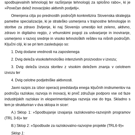
spodbujevalnih tehnologij ter razširjanje tehnologij za splošno rabo«, ki je
»Povečan delež inovacijsko aktivnih podjetij«.
Omenjena cilja po prednostih področjih konkretizira Slovenska strategija
pametne specializacije, ki je strateško usmerjena v trajnostne tehnologije in
storitve za zdravo življenje, ki naj Slovenijo umestijo kot zeleno, aktivno,
zdravo in digitalno regijo, z vrhunskimi pogoji za ustvarjanje in inoviranje,
usmerjeno v razvoj srednje in visoko tehnoloških rešitev na nišnih področjih.
Ključni cilji, ki se pri tem zasledujejo so:
1. Dvig dodane vrednosti na zaposlenega
2. Dvig deleža visokotehnološko intenzivnih proizvodov v izvozu;
3. Dvig deleža izvoza storitev z visokim deležem znanja v celotnem
izvozu ter
4. Dvig celotne podjetniške aktivnosti.
Javni razpis za izbor operacij predstavlja enega ključnih instrumentov na
področju raziskav, razvoja in inovacij, ki prvič združuje podporo vse od faze
industrijskih raziskav in eksperimentalnega razvoja vse do trga. Skladno s
tem je strukturiran v dva sklopa in sicer:
A.) Sklop 1: »Spodbujanje izvajanja raziskovalno-razvojnih programov
(TRL 3-6)« ter
B.) Sklop 2: »Spodbude za raziskovalno-razvojne projekte (TRL6-9)«
Sklop 1: