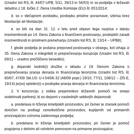
(Uradni list RS, št. 44/07-UPB, 5/11, 39/13 in 56/53) in so podjetja v težavah
skladno z 18. točko 2. člena Uredbe Komisije (EU) št. 651/2014;
d. so v stečajnem postopku, postopku prisilne poravnave, izbrisa brez
likvidacije ali likvidacije;
e. so bili na dan 31. 12. v letu pred objavo tega razpisa v stanju
insolventnosti po 14. členu Zakona o finančnem poslovanju, postopkih zaradi
insolventnosti in prisilnem prenehanju (Uradni list RS, št. 13/14 – UPB8);
f. glede podjetja je podana prepoved poslovanja v obsegu, kot izhaja iz
35. člena Zakona o integriteti in preprečevanju korupcije (Uradni list RS, št.
69/11 – uradno prečiščeno besedilo);
g. dejanski lastnik(i) družbe v skladu z 19. členom Zakona o
preprečevanju pranja denarja in financiranja terorizma (Uradni list RS, št.
60/07, 47/09 Skl.US: U-I-54/06-32 (48/09 popr.) 19/10, 77/11, 108/12 – ZIS-E,
19/14) je(so) vpleten(i) v postopke pranja denarja in financiranja terorizma.
2. V konzorciju z vidika prejemnikov državnih pomoči ne smejo
sodelovati partnerji, ki so dejavni v naslednjih sektorjih dejavnosti:
a. predelava in trženje kmetijskih proizvodov, pri čemer je znesek pomoči
določen na podlagi cene/količine proizvodov, kupljenih od primarnih
proizvajalcev oziroma zadevnega podjetja;
b. predelava in trženje kmetijskih proizvodov, pri čemer je pomoč
pogojena z delnim ali celotnim prenosom na primarne proizvajalce;