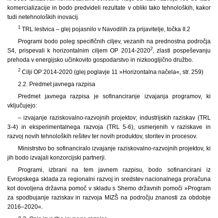
komercializacije in bodo predvideli rezultate v obliki tako tehnoloških, kakor
tudi netehnoloških inovacij.
1
TRL lestvica – glej pojasnilo v Navodilih za prijavitelje, točka II.2
Programi bodo poleg specifičnih ciljev, vezanih na prednostna področja
2
S4, prispevali k horizontalnim ciljem OP 2014-2020
, zlasti pospeševanju
prehoda v energijsko učinkovito gospodarstvo in nizkoogljično družbo.
2
Cilji OP 2014-2020 (glej poglavje 11 »Horizontalna načela«, str. 259)
2.2. Predmet javnega razpisa
Predmet javnega razpisa je sofinanciranje izvajanja programov, ki
vključujejo:
– izvajanje raziskovalno-razvojnih projektov; industrijskih raziskav (TRL
3-4) in eksperimentalnega razvoja (TRL 5-6), usmerjenih v raziskave in
razvoj novih tehnoloških rešitev ter novih produktov, storitev in procesov.
Ministrstvo bo sofinanciralo izvajanje raziskovalno-razvojnih projektov, ki
jih bodo izvajali konzorcijski partnerji.
Programi, izbrani na tem javnem razpisu, bodo sofinancirani iz
Evropskega sklada za regionalni razvoj in sredstev nacionalnega proračuna
kot dovoljena državna pomoč v skladu s Shemo državnih pomoči »Program
za spodbujanje raziskav in razvoja MIZŠ na področju znanosti za obdobje
2016–2020«.