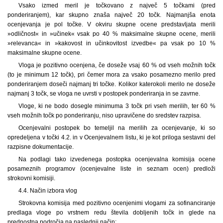
Vsako izmed meril je točkovano z največ 5 točkami (pred
ponderiranjem), kar skupno znaša največ 20 točk. Najmanjša enota
ocenjevanja je pol točke. V okviru skupne ocene predstavljata merili
»odličnost« in »učinek« vsak po 40 % maksimalne skupne ocene, merili
»relevanca« in »kakovost in učinkovitost izvedbe« pa vsak po 10 %
maksimalne skupne ocene.
Vloga je pozitivno ocenjena, če doseže vsaj 60 % od vseh možnih točk
(to je minimum 12 točk), pri čemer mora za vsako posamezno merilo pred
ponderiranjem doseči najmanj tri točke. Kolikor katerokoli merilo ne doseže
najmanj 3 točk, se vloga ne uvrsti v postopek ponderiranja in se zavrne.
Vloge, ki ne bodo dosegle minimuma 3 točk pri vseh merilih, ter 60 %
vseh možnih točk po ponderiranju, niso upravičene do sredstev razpisa.
Ocenjevalni postopek bo temeljil na merilih za ocenjevanje, ki so
opredeljena v točki 4.2. in v Ocenjevalnem listu, ki je kot priloga sestavni del
razpisne dokumentacije.
Na podlagi tako izvedenega postopka ocenjevalna komisija ocene
posameznih programov (ocenjevalne liste in seznam ocen) predloži
strokovni komisiji.
4.4. Način izbora vlog
Strokovna komisija med pozitivno ocenjenimi vlogami za sofinanciranje
predlaga vloge po vrstnem redu števila dobljenih točk in glede na
prednostna področja na naslednji način: