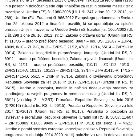
in Sveta z dne 17. decembra 2013 o Evropskem skladu za regionalni razvoj
in o posebnih določbah glede cilja »naložbe za rast in delovna mesta« ter o
razveljavitvi Uredbe (ES) št. 1080/2006 (UL L št. 347 z dne 20. 12. 2013, str.
289), Uredbe (EU, Euratom) št. 966/2012 Evropskega parlamenta in Sveta z
dne 25. oktobra 2012 o finančnih pravilih, ki se uporabljajo za splošni
proračun Unije in razveljavitvi Uredbe Sveta (ES, Euratom) št. 1605/2002 (UL
L št. 298 z dne 26. 10. 2012, str. 1), Zakona o državni upravi (Uradni list RS,
št. 113/05 – uradno prečiščeno besedilo, 89/07 – odl. US, 126/07 – ZUP-E,
48/09, 8/10 – ZUP-G, 8/12 – ZVRS-F, 21/12, 47/13, 12/14, 65/14 – ZVRS-H in
90/14), Zakona o integriteti in preprečevanju korupcije (Uradni list RS, št.
69/11 – uradno prečiščeno besedilo), Zakona o javnih financah (Uradni list
RS, št. 11/11 – uradno prečiščeno besedilo, 110/11 – ZDIU12, 46/13 –
ZIPRS1314-A, 101/13, 101/13 – ZIPRS1415, 38/14 – ZIPRS1415-A, 14/15 –
ZIPRS1415-D, 55/15 – ZfisP in 96/15), Zakona o izvrševanju proračunov
Republike Slovenije za leti 2016 in 2017 /ZIPRS1617/ (Uradni list RS, št.
96/15), Uredbe o postopku, merilih in načinih dodeljevanja sredstev za
spodbujanje razvojnih programov in prednostnih nalog (Uradni list RS, št.
56/11) (za sklop 2 – MGRT), Proračuna Republike Slovenije za leto 2016
(DP2016) (Uradni list RS, št. 96/15), Proračuna Republike Slovenije za leto
2017 (DP2017) (Uradni list RS, št. 96/15), Pravilnika o postopkih za
izvrševanje proračuna Republike Slovenije (Uradni list RS, št. 50/07, 114/07
– ZIPRS0809, 61/08, 99/09 – ZIPRS1011 in 3/13) (za sklop 1 – MIZŠ),
Uredbe o porabi sredstev evropske kohezijske politike v Republiki Sloveniji v
programskem obdobju 2014-2020 za cilj naložbe za rast in delovna mesta