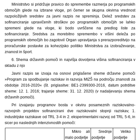
Ministrstvo si pridržuje pravico do spremembe razmerja po programskih
območjih glede na izbrane vloge, pri čemer se skupna okvirna vrednost
razpoložljivih sredstev za javni razpis ne spreminja. Delež sredstev za
sofinanciranje upravičenih stroškov po programskih območjih se lahko
spremeni glede na vloge, ki bodo uvrščene na predlog liste za
sofinanciranje. Sredstva za morebitno spremembo v višini deleža po
programskih območjih bo zagotovil Organ upravljanja s prerazporeditvijo na
proračunske postavke za kohezijsko politiko Ministrstva za izobraževanje,
znanost in šport.
6. Shema državnih pomoči in najvišja dovoljena višina sofinanciranja v
skladu z njo
Javni razpis se izvaja na osnovi priglašene sheme državne pomoči
»Program za spodbujanje raziskav in razvoja MIZŠ na področju znanosti za
obdobje 2016-2020« (št. priglasitve: BE1-2399300-2016, datum potrditve
sheme: 12. 1. 2016; trajanje sheme: 31. 12. 2020) (v nadaljevanju shema
državnih pomoči).
Pri izvajanju programov bosta v okviru posameznih raziskovalno-
razvojnih projektov sofinancirani dve raziskovalni stopnji raziskav, 1.
industrijske raziskave od TRL 3-4 in 2. eksperimentalni razvoj od TRL 5-6, in
sicer po naslednjih intenzivnostih pomoči:
Mikro ali
Srednje
Veliko
malo podjetje
podjetje
podjetje