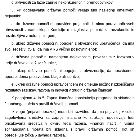
c. aktivnosti za lažje zaprtje nekonkurenčnih premogovnikov.
3. Pri dodeljevanju državne pomoči veljajo tudi naslednji omejitveni
dejavniki:
a. do državne pomoči ni upravičen prejemnik, ki nima poravnanih vseh
obveznosti zaradi sklepa Komisije o razglasitvi pomoči za nezakonito in
nezdružljivo z notranjim trgom;
b. ukrep državne pomoči ni pogojen z obveznostjo upravičenca, da ima
svoj sedež v RS ali da ima v RS večino poslovnih enot;
c. državna pomoč ni namenjena dejavnostim, povezanim z izvozom v
tretje države ali države članice;
d. ukrep državne pomoči ni pogojen z obveznostjo, da upravičenec
uporabi doma proizvedeno blago ali storitve;
e. ukrep državne pomoči upravičencem ne omejuje možnost izkoriščanja
rezultatov raziskav, razvoja in inovacij v drugih državah članicah.
K pogojema 4. in 5. Zaprta finančna konstrukcija programa in skladnost
finančnega načrta s pravili državnih pomoči
Iz vloge (prijavni obrazec) mora biti razvidno, da ima prijavitelj v celoti
zagotovljena sredstva za zaprtje finančne konstrukcije, upoštevaje tudi
pričakovana sredstva v okviru tega razpisa. Finančni načrt in višina
sofinanciranja morata biti skladna s pravili državnih pomoči, kot jih
opredeljuje točka 6 javnega razpisa.