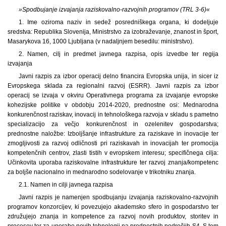
»Spodbujanje izvajanja raziskovalno-razvojnih programov (TRL 3-6)«
1. Ime oziroma naziv in sedež posredniškega organa, ki dodeljuje
sredstva: Republika Slovenija, Ministrstvo za izobraževanje, znanost in šport,
Masarykova 16, 1000 Ljubljana (v nadaljnjem besedilu: ministrstvo).
2. Namen, cilj in predmet javnega razpisa, opis izvedbe ter regija
izvajanja
Javni razpis za izbor operacij delno financira Evropska unija, in sicer iz
Evropskega sklada za regionalni razvoj (ESRR). Javni razpis za izbor
operacij se izvaja v okviru Operativnega programa za izvajanje evropske
kohezijske politike v obdobju 2014-2020, prednostne osi: Mednarodna
konkurenčnost raziskav, inovacij in tehnološkega razvoja v skladu s pametno
specializacijo za večjo konkurenčnost in ozelenitev gospodarstva;
prednostne naložbe: Izboljšanje infrastrukture za raziskave in inovacije ter
zmogljivosti za razvoj odličnosti pri raziskavah in inovacijah ter promocija
kompetenčnih centrov, zlasti tistih v evropskem interesu; specifičnega cilja:
Učinkovita uporaba raziskovalne infrastrukture ter razvoj znanja/kompetenc
za boljše nacionalno in mednarodno sodelovanje v trikotniku znanja.
2.1. Namen in cilji javnega razpisa
Javni razpis je namenjen spodbujanju izvajanja raziskovalno-razvojnih
programov konzorcijev, ki povezujejo akademsko sfero in gospodarstvo ter
združujejo znanja in kompetence za razvoj novih produktov, storitev in
procesov ter za uporabo novih tehnologij na prednostnih področjih S4. S tem