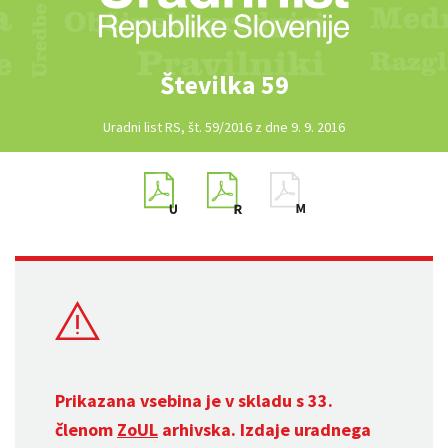
Številka 59
Uradni list RS, št. 59/2016 z dne 9. 9. 2016
Prikazana vsebina je v skladu s 33.
členom
ZoUL
arhivska. Izdaje uradnega