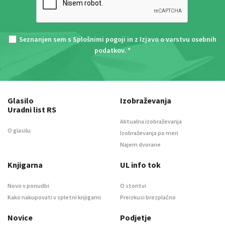
Seznanjen sem s
Splošnimi pogoji
in z
Izjavo o varstvu osebnih
podatkov
. *
Glasilo
Izobraževanja
Uradni list RS
Aktualna izobraževanja
O glasilu
Izobraževanja po meri
Najem dvorane
Knjigarna
UL info tok
Novo v ponudbi
O storitvi
Kako nakupovati v spletni knjigarni
Preizkusi brezplačno
Novice
Podjetje