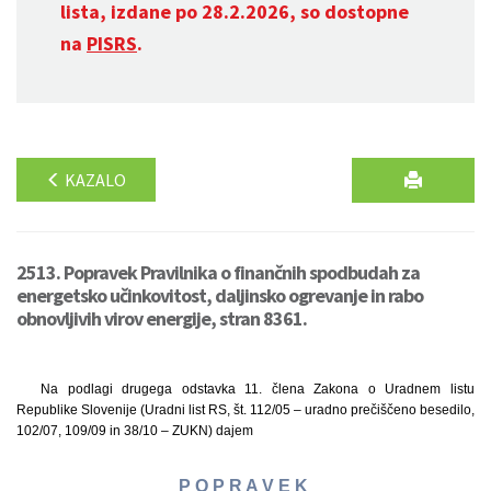
lista, izdane po 28.2.2026, so dostopne
na
PISRS
.
KAZALO
2513. Popravek Pravilnika o finančnih spodbudah za
energetsko učinkovitost, daljinsko ogrevanje in rabo
obnovljivih virov energije, stran 8361.
Na podlagi drugega odstavka 11. člena Zakona o Uradnem listu
Republike Slovenije (Uradni list RS, št. 112/05 – uradno prečiščeno besedilo,
102/07, 109/09 in 38/10 – ZUKN) dajem
P O P R A V E K