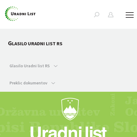
G
LASILO URADNI LIST RS
Glasilo Uradni list RS
Preklic dokumentov