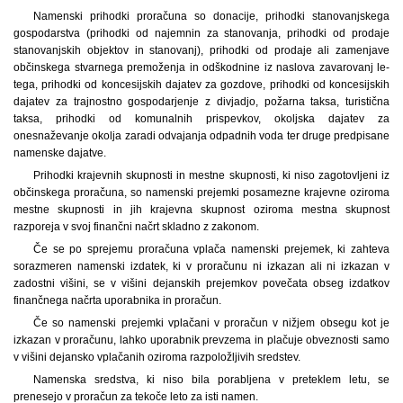
Namenski prihodki proračuna so donacije, prihodki stanovanjskega
gospodarstva (prihodki od najemnin za stanovanja, prihodki od prodaje
stanovanjskih objektov in stanovanj), prihodki od prodaje ali zamenjave
občinskega stvarnega premoženja in odškodnine iz naslova zavarovanj le-
tega, prihodki od koncesijskih dajatev za gozdove, prihodki od koncesijskih
dajatev za trajnostno gospodarjenje z divjadjo, požarna taksa, turistična
taksa, prihodki od komunalnih prispevkov, okoljska dajatev za
onesnaževanje okolja zaradi odvajanja odpadnih voda ter druge predpisane
namenske dajatve.
Prihodki krajevnih skupnosti in mestne skupnosti, ki niso zagotovljeni iz
občinskega proračuna, so namenski prejemki posamezne krajevne oziroma
mestne skupnosti in jih krajevna skupnost oziroma mestna skupnost
razporeja v svoj finančni načrt skladno z zakonom.
Če se po sprejemu proračuna vplača namenski prejemek, ki zahteva
sorazmeren namenski izdatek, ki v proračunu ni izkazan ali ni izkazan v
zadostni višini, se v višini dejanskih prejemkov povečata obseg izdatkov
finančnega načrta uporabnika in proračun.
Če so namenski prejemki vplačani v proračun v nižjem obsegu kot je
izkazan v proračunu, lahko uporabnik prevzema in plačuje obveznosti samo
v višini dejansko vplačanih oziroma razpoložljivih sredstev.
Namenska sredstva, ki niso bila porabljena v preteklem letu, se
prenesejo v proračun za tekoče leto za isti namen.