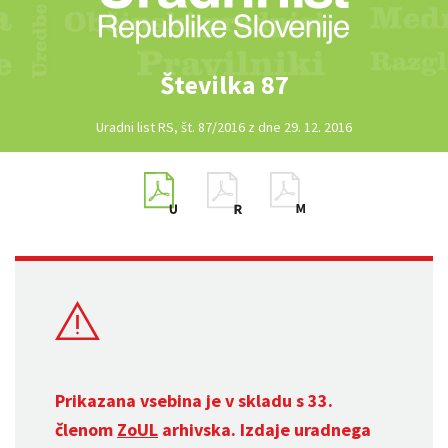
Številka 87
Uradni list RS, št. 87/2016 z dne 29. 12. 2016
Prikazana vsebina je v skladu s 33.
členom
ZoUL
arhivska. Izdaje uradnega