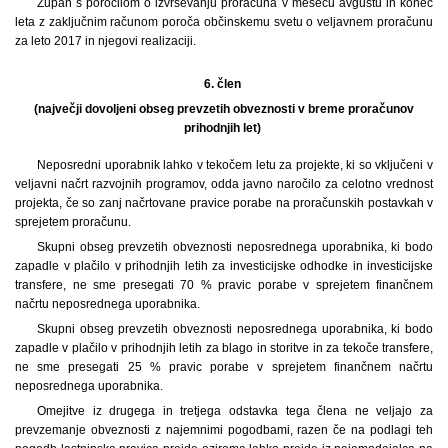
Župan s poročilom o izvrševanju proračuna v mesecu avgustu in konec
leta z zaključnim računom poroča občinskemu svetu o veljavnem proračunu
za leto 2017 in njegovi realizaciji.
6. člen
(največji dovoljeni obseg prevzetih obveznosti v breme proračunov
prihodnjih let)
Neposredni uporabnik lahko v tekočem letu za projekte, ki so vključeni v
veljavni načrt razvojnih programov, odda javno naročilo za celotno vrednost
projekta, če so zanj načrtovane pravice porabe na proračunskih postavkah v
sprejetem proračunu.
Skupni obseg prevzetih obveznosti neposrednega uporabnika, ki bodo
zapadle v plačilo v prihodnjih letih za investicijske odhodke in investicijske
transfere, ne sme presegati 70 % pravic porabe v sprejetem finančnem
načrtu neposrednega uporabnika.
Skupni obseg prevzetih obveznosti neposrednega uporabnika, ki bodo
zapadle v plačilo v prihodnjih letih za blago in storitve in za tekoče transfere,
ne sme presegati 25 % pravic porabe v sprejetem finančnem načrtu
neposrednega uporabnika.
Omejitve iz drugega in tretjega odstavka tega člena ne veljajo za
prevzemanje obveznosti z najemnimi pogodbami, razen če na podlagi teh