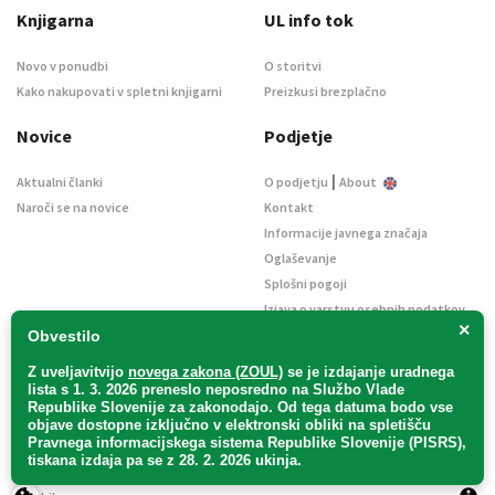
Knjigarna
UL info tok
Novo v ponudbi
O storitvi
Kako nakupovati v spletni knjigarni
Preizkusi brezplačno
Novice
Podjetje
|
Aktualni članki
O podjetju
About
Naroči se na novice
Kontakt
Informacije javnega značaja
Oglaševanje
Splošni pogoji
Izjava o varstvu osebnih podatkov
×
E-dražbe
Obvestilo
Z uveljavitvijo
novega zakona (ZOUL)
se je
izdajanje uradnega
lista s 1. 3. 2026 preneslo
neposredno
na Službo Vlade
Republike Slovenije za zakonodajo
. Od tega datuma bodo vse
objave dostopne izključno v elektronski obliki na spletišču
Pravnega informacijskega sistema Republike Slovenije (PISRS),
Uradni list d. o. o. – v likvidaciji / Vse pravice pridržane.
tiskana izdaja pa se z 28. 2. 2026 ukinja.
Pravna obvestila
/
Piškotki
/ Avtorji:
TriTim spletna agencija
v sodelovanju z