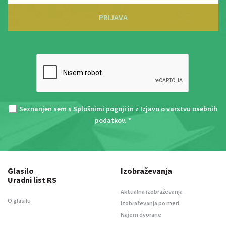
PRIJAVA
Seznanjen sem s
Splošnimi pogoji
in z
Izjavo o varstvu osebnih
podatkov
. *
Glasilo
Izobraževanja
Uradni list RS
Aktualna izobraževanja
O glasilu
Izobraževanja po meri
Najem dvorane