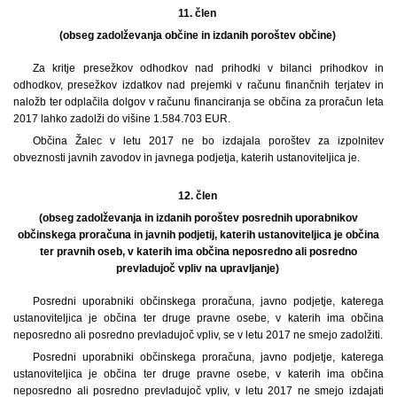
11. člen
(obseg zadolževanja občine in izdanih poroštev občine)
Za kritje presežkov odhodkov nad prihodki v bilanci prihodkov in
odhodkov, presežkov izdatkov nad prejemki v računu finančnih terjatev in
naložb ter odplačila dolgov v računu financiranja se občina za proračun leta
2017 lahko zadolži do višine 1.584.703 EUR.
Občina Žalec v letu 2017 ne bo izdajala poroštev za izpolnitev
obveznosti javnih zavodov in javnega podjetja, katerih ustanoviteljica je.
12. člen
(obseg zadolževanja in izdanih poroštev posrednih uporabnikov
občinskega proračuna in javnih podjetij, katerih ustanoviteljica je občina
ter pravnih oseb, v katerih ima občina neposredno ali posredno
prevladujoč vpliv na upravljanje)
Posredni uporabniki občinskega proračuna, javno podjetje, katerega
ustanoviteljica je občina ter druge pravne osebe, v katerih ima občina
neposredno ali posredno prevladujoč vpliv, se v letu 2017 ne smejo zadolžiti.
Posredni uporabniki občinskega proračuna, javno podjetje, katerega
ustanoviteljica je občina ter druge pravne osebe, v katerih ima občina
neposredno ali posredno prevladujoč vpliv, v letu 2017 ne smejo izdajati