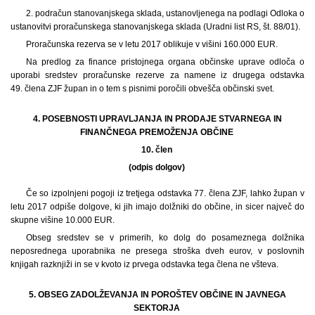
2. podračun stanovanjskega sklada, ustanovljenega na podlagi Odloka o
ustanovitvi proračunskega stanovanjskega sklada (Uradni list RS, št. 88/01).
Proračunska rezerva se v letu 2017 oblikuje v višini 160.000 EUR.
Na predlog za finance pristojnega organa občinske uprave odloča o
uporabi sredstev proračunske rezerve za namene iz drugega odstavka
49. člena ZJF župan in o tem s pisnimi poročili obvešča občinski svet.
4. POSEBNOSTI UPRAVLJANJA IN PRODAJE STVARNEGA IN
FINANČNEGA PREMOŽENJA OBČINE
10. člen
(odpis dolgov)
Če so izpolnjeni pogoji iz tretjega odstavka 77. člena ZJF, lahko župan v
letu 2017 odpiše dolgove, ki jih imajo dolžniki do občine, in sicer največ do
skupne višine 10.000 EUR.
Obseg sredstev se v primerih, ko dolg do posameznega dolžnika
neposrednega uporabnika ne presega stroška dveh eurov, v poslovnih
knjigah razknjiži in se v kvoto iz prvega odstavka tega člena ne všteva.
5. OBSEG ZADOLŽEVANJA IN POROŠTEV OBČINE IN JAVNEGA
SEKTORJA