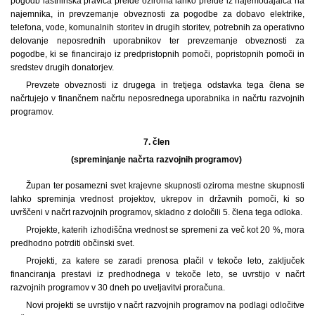
pogodb lastninska pravica preide oziroma lahko preide iz najemodajalca na
najemnika, in prevzemanje obveznosti za pogodbe za dobavo elektrike,
telefona, vode, komunalnih storitev in drugih storitev, potrebnih za operativno
delovanje neposrednih uporabnikov ter prevzemanje obveznosti za
pogodbe, ki se financirajo iz predpristopnih pomoči, popristopnih pomoči in
sredstev drugih donatorjev.
Prevzete obveznosti iz drugega in tretjega odstavka tega člena se
načrtujejo v finančnem načrtu neposrednega uporabnika in načrtu razvojnih
programov.
7. člen
(spreminjanje načrta razvojnih programov)
Župan ter posamezni svet krajevne skupnosti oziroma mestne skupnosti
lahko spreminja vrednost projektov, ukrepov in državnih pomoči, ki so
uvrščeni v načrt razvojnih programov, skladno z določili 5. člena tega odloka.
Projekte, katerih izhodiščna vrednost se spremeni za več kot 20 %, mora
predhodno potrditi občinski svet.
Projekti, za katere se zaradi prenosa plačil v tekoče leto, zaključek
financiranja prestavi iz predhodnega v tekoče leto, se uvrstijo v načrt
razvojnih programov v 30 dneh po uveljavitvi proračuna.
Novi projekti se uvrstijo v načrt razvojnih programov na podlagi odločitve