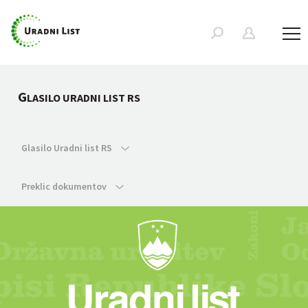
G
LASILO URADNI LIST RS
Glasilo Uradni list RS
Preklic dokumentov