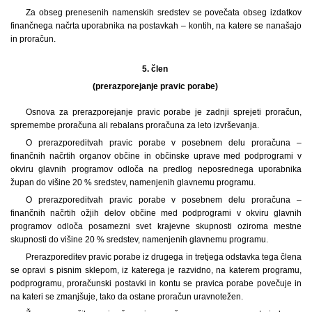
Za obseg prenesenih namenskih sredstev se povečata obseg izdatkov
finančnega načrta uporabnika na postavkah – kontih, na katere se nanašajo
in proračun.
5. člen
(prerazporejanje pravic porabe)
Osnova za prerazporejanje pravic porabe je zadnji sprejeti proračun,
spremembe proračuna ali rebalans proračuna za leto izvrševanja.
O prerazporeditvah pravic porabe v posebnem delu proračuna –
finančnih načrtih organov občine in občinske uprave med podprogrami v
okviru glavnih programov odloča na predlog neposrednega uporabnika
župan do višine 20 % sredstev, namenjenih glavnemu programu.
O prerazporeditvah pravic porabe v posebnem delu proračuna –
finančnih načrtih ožjih delov občine med podprogrami v okviru glavnih
programov odloča posamezni svet krajevne skupnosti oziroma mestne
skupnosti do višine 20 % sredstev, namenjenih glavnemu programu.
Prerazporeditev pravic porabe iz drugega in tretjega odstavka tega člena
se opravi s pisnim sklepom, iz katerega je razvidno, na katerem programu,
podprogramu, proračunski postavki in kontu se pravica porabe povečuje in
na kateri se zmanjšuje, tako da ostane proračun uravnotežen.