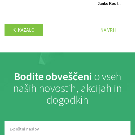
Janko Kos
l.r.
KAZALO
NA VRH
Bodite obveščeni
o vseh
naših novostih, akcijah in
dogodkih