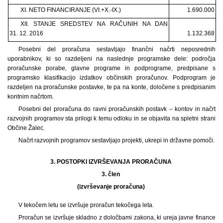
XI. NETO FINANCIRANJE (VI.+X.-IX.)
1.690.000
XII. STANJE SREDSTEV NA RAČUNIH NA DAN
31. 12. 2016
1.132.368
Posebni del proračuna sestavljajo finančni načrti neposrednih
uporabnikov, ki so razdeljeni na naslednje programske dele: področja
proračunske porabe, glavne programe in podprograme, predpisane s
programsko klasifikacijo izdatkov občinskih proračunov. Podprogram je
razdeljen na proračunske postavke, te pa na konte, določene s predpisanim
kontnim načrtom.
Posebni del proračuna do ravni proračunskih postavk – kontov in načrt
razvojnih programov sta prilogi k temu odloku in se objavita na spletni strani
Občine Žalec.
Načrt razvojnih programov sestavljajo projekti, ukrepi in državne pomoči.
3. POSTOPKI IZVRŠEVANJA PRORAČUNA
3. člen
(izvrševanje proračuna)
V tekočem letu se izvršuje proračun tekočega leta.
Proračun se izvršuje skladno z določbami zakona, ki ureja javne finance