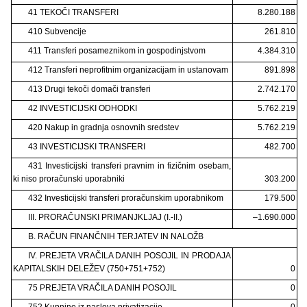
41 TEKOČI TRANSFERI
8.280.188
410 Subvencije
261.810
411 Transferi posameznikom in gospodinjstvom
4.384.310
412 Transferi neprofitnim organizacijam in ustanovam
891.898
413 Drugi tekoči domači transferi
2.742.170
42 INVESTICIJSKI ODHODKI
5.762.219
420 Nakup in gradnja osnovnih sredstev
5.762.219
43 INVESTICIJSKI TRANSFERI
482.700
431 Investicijski transferi pravnim in fizičnim osebam,
ki niso proračunski uporabniki
303.200
432 Investicijski transferi proračunskim uporabnikom
179.500
III. PRORAČUNSKI PRIMANJKLJAJ (I.-II.)
–1.690.000
B. RAČUN FINANČNIH TERJATEV IN NALOŽB
IV. PREJETA VRAČILA DANIH POSOJIL IN PRODAJA
KAPITALSKIH DELEŽEV (750+751+752)
0
75 PREJETA VRAČILA DANIH POSOJIL
0
752 Kupnine iz naslova privatizacije
0