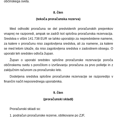
občinskega sveta.
8. člen
(tekoča proračunska rezerva)
Med odhodki proračuna se del predvidenih proračunskih prejemkov
vnaprej ne razporedi, ampak se zadrži kot splošna proračunska rezervacija.
Sredstva v višini 141.738 EUR se lahko uporabijo za nepredvidene namene,
za katere v proračunu niso zagotovljena sredstva, ali za namene, za katere
se med letom izkaže, da niso zagotovljena sredstva v zadostnem obsegu. O
uporabi teh sredstev odloča župan.
Župan o uporabi sredstev splošne proračunske rezervacije poroča
občinskemu svetu s poročilom o izvrševanju proračuna za prvo polletje in z
zaključnim računom za proračunsko leto.
Dodeljena sredstva splošne proračunske rezervacije se razporedijo v
finančni načrt neposrednega uporabnika.
9. člen
(proračunski skladi)
Proračunski skladi so:
1. podračun proračunske rezerve, oblikovane po ZJF,