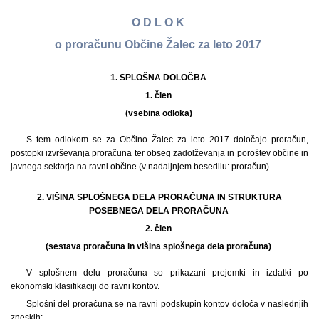
O D L O K
o proračunu Občine Žalec za leto 2017
1. SPLOŠNA DOLOČBA
1. člen
(vsebina odloka)
S tem odlokom se za Občino Žalec za leto 2017 določajo proračun,
postopki izvrševanja proračuna ter obseg zadolževanja in poroštev občine in
javnega sektorja na ravni občine (v nadaljnjem besedilu: proračun).
2. VIŠINA SPLOŠNEGA DELA PRORAČUNA IN STRUKTURA
POSEBNEGA DELA PRORAČUNA
2. člen
(sestava proračuna in višina splošnega dela proračuna)
V splošnem delu proračuna so prikazani prejemki in izdatki po
ekonomski klasifikaciji do ravni kontov.
Splošni del proračuna se na ravni podskupin kontov določa v naslednjih
zneskih: