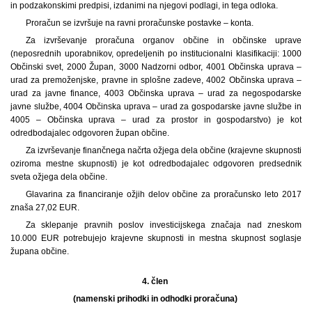
in podzakonskimi predpisi, izdanimi na njegovi podlagi, in tega odloka.
Proračun se izvršuje na ravni proračunske postavke – konta.
Za izvrševanje proračuna organov občine in občinske uprave
(neposrednih uporabnikov, opredeljenih po institucionalni klasifikaciji: 1000
Občinski svet, 2000 Župan, 3000 Nadzorni odbor, 4001 Občinska uprava –
urad za premoženjske, pravne in splošne zadeve, 4002 Občinska uprava –
urad za javne finance, 4003 Občinska uprava – urad za negospodarske
javne službe, 4004 Občinska uprava – urad za gospodarske javne službe in
4005 – Občinska uprava – urad za prostor in gospodarstvo) je kot
odredbodajalec odgovoren župan občine.
Za izvrševanje finančnega načrta ožjega dela občine (krajevne skupnosti
oziroma mestne skupnosti) je kot odredbodajalec odgovoren predsednik
sveta ožjega dela občine.
Glavarina za financiranje ožjih delov občine za proračunsko leto 2017
znaša 27,02 EUR.
Za sklepanje pravnih poslov investicijskega značaja nad zneskom
10.000 EUR potrebujejo krajevne skupnosti in mestna skupnost soglasje
župana občine.
4. člen
(namenski prihodki in odhodki proračuna)