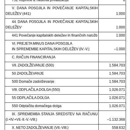
V. DANA POSOJILA IN POVEČANJE KAPITALSKIH
DELEŽEV (441)
1.000
44 DANA POSOJILA IN POVEČANJE KAPITALSKIH
DELEŽEV
1.000
441 Povečanje kapitalskih deležev in finančnih naložb
1.000
VI. PREJETA MINUS DANA POSOJILA
IN SPREMEMBE KAPITALSKIH DELEŽEV (IV.-V.)
–1.000
C. RAČUN FINANCIRANJA
VII. ZADOLŽEVANJE (500)
1.584.703
50 ZADOLŽEVANJE
1.584.703
500 Domače zadolževanje
1.584.703
VIII. ODPLAČILA DOLGA (550)
1.026.071
55 ODPLAČILA DOLGA
1.026.071
550 Odplačila domačega dolga
1.026.071
IX. SPREMEMBA STANJA SREDSTEV NA RAČUNU
(I.+IV.+VII.-II.-V.-VIII.)
–1.132.368
X. NETO ZADOLŽEVANJE (VII.-VIII.)
558.632