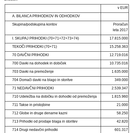
v EUR
A. BILANCA PRIHODKOV IN ODHODKOV
Skupina/podskupina kontov
Proračun
leta 2017
I. SKUPAJ PRIHODKI (70+71+72+73+74)
17.815.000
TEKOČI PRIHODKI (70+71)
15.258.363
70 DAVČNI PRIHODKI
12.719.016
700 Davki na dohodek in dobiček
10.735.016
703 Davki na premoženje
1.635.000
704 Domači davki na blago in storitve
349.000
71 NEDAVČNI PRIHODKI
2.539.347
710 Udeležba na dobičku in dohodki od premoženja
1.815.960
711 Takse in pristojbine
21.000
712 Globe in druge denarne kazni
58.250
713 Prihodki od prodaje blaga in storitev
42.820
714 Drugi nedavčni prihodki
601.317