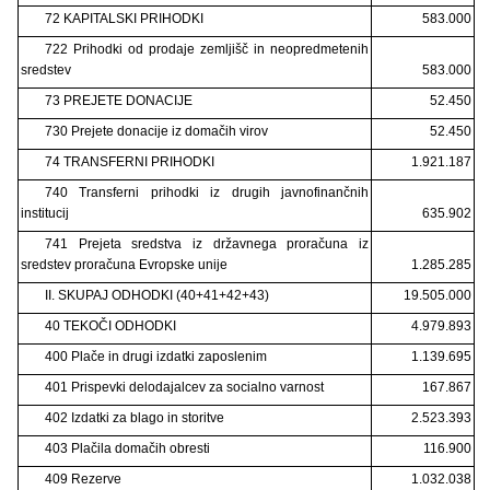
72 KAPITALSKI PRIHODKI
583.000
722 Prihodki od prodaje zemljišč in neopredmetenih
sredstev
583.000
73 PREJETE DONACIJE
52.450
730 Prejete donacije iz domačih virov
52.450
74 TRANSFERNI PRIHODKI
1.921.187
740 Transferni prihodki iz drugih javnofinančnih
institucij
635.902
741 Prejeta sredstva iz državnega proračuna iz
sredstev proračuna Evropske unije
1.285.285
II. SKUPAJ ODHODKI (40+41+42+43)
19.505.000
40 TEKOČI ODHODKI
4.979.893
400 Plače in drugi izdatki zaposlenim
1.139.695
401 Prispevki delodajalcev za socialno varnost
167.867
402 Izdatki za blago in storitve
2.523.393
403 Plačila domačih obresti
116.900
409 Rezerve
1.032.038