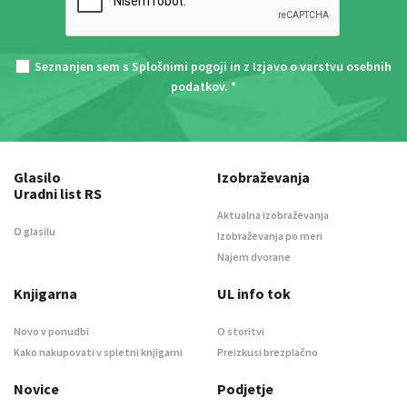
Seznanjen sem s
Splošnimi pogoji
in z
Izjavo o varstvu osebnih
podatkov
. *
Glasilo
Izobraževanja
Uradni list RS
Aktualna izobraževanja
O glasilu
Izobraževanja po meri
Najem dvorane
Knjigarna
UL info tok
Novo v ponudbi
O storitvi
Kako nakupovati v spletni knjigarni
Preizkusi brezplačno
Novice
Podjetje