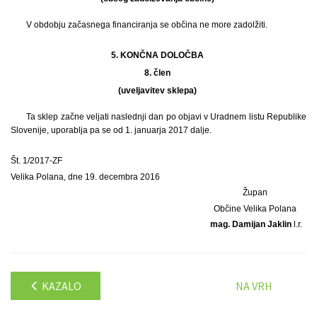
V obdobju začasnega financiranja se občina ne more zadolžiti.
5. KONČNA DOLOČBA
8. člen
(uveljavitev sklepa)
Ta sklep začne veljati naslednji dan po objavi v Uradnem listu Republike
Slovenije, uporablja pa se od 1. januarja 2017 dalje.
Št. 1/2017-ZF
Velika Polana, dne 19. decembra 2016
Župan
Občine Velika Polana
mag. Damijan Jaklin
l.r.
KAZALO
NA VRH