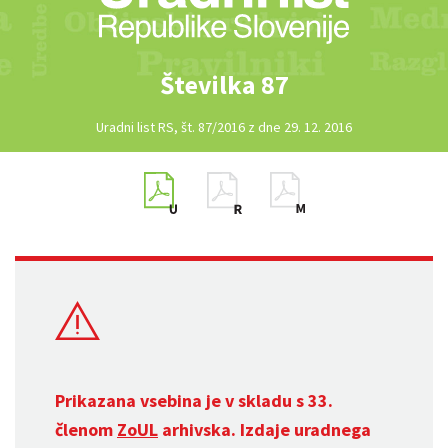
Številka 87
Uradni list RS, št. 87/2016 z dne 29. 12. 2016
Prikazana vsebina je v skladu s 33.
členom
ZoUL
arhivska. Izdaje uradnega