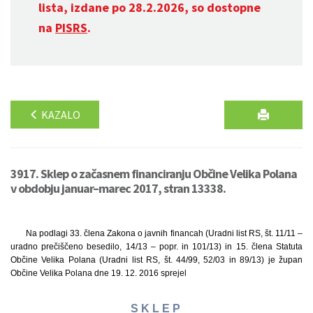
lista, izdane po 28.2.2026, so dostopne
na
PISRS
.
KAZALO
3917. Sklep o začasnem financiranju Občine Velika Polana
v obdobju januar–marec 2017, stran 13338.
Na podlagi 33. člena Zakona o javnih financah (Uradni list RS, št. 11/11 –
uradno prečiščeno besedilo, 14/13 – popr. in 101/13) in 15. člena Statuta
Občine Velika Polana (Uradni list RS, št. 44/99, 52/03 in 89/13) je župan
Občine Velika Polana dne 19. 12. 2016 sprejel
S K L E P