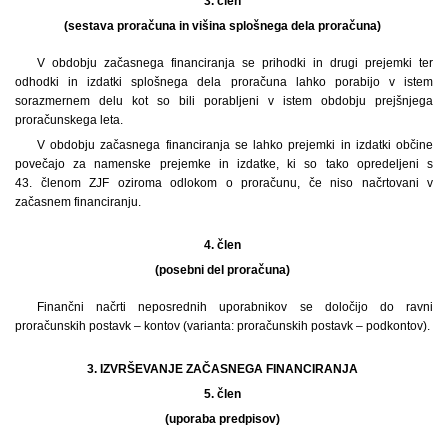
3. člen
(sestava proračuna in višina splošnega dela proračuna)
V obdobju začasnega financiranja se prihodki in drugi prejemki ter
odhodki in izdatki splošnega dela proračuna lahko porabijo v istem
sorazmernem delu kot so bili porabljeni v istem obdobju prejšnjega
proračunskega leta.
V obdobju začasnega financiranja se lahko prejemki in izdatki občine
povečajo za namenske prejemke in izdatke, ki so tako opredeljeni s
43. členom ZJF oziroma odlokom o proračunu, če niso načrtovani v
začasnem financiranju.
4. člen
(posebni del proračuna)
Finančni načrti neposrednih uporabnikov se določijo do ravni
proračunskih postavk – kontov (varianta: proračunskih postavk – podkontov).
3. IZVRŠEVANJE ZAČASNEGA FINANCIRANJA
5. člen
(uporaba predpisov)