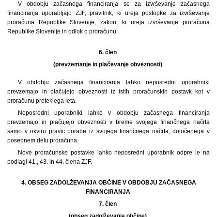
V obdobju začasnega financiranja se za izvrševanje začasnega
financiranja uporabljajo ZJF, pravilnik, ki ureja postopke za izvrševanje
proračuna Republike Slovenije, zakon, ki ureja izvrševanje proračuna
Republike Slovenije in odlok o proračunu.
6. člen
(prevzemanje in plačevanje obveznosti)
V obdobju začasnega financiranja lahko neposredni uporabniki
prevzemajo in plačujejo obveznosti iz istih proračunskih postavk kot v
proračunu preteklega leta.
Neposredni uporabniki lahko v obdobju začasnega financiranja
prevzemajo in plačujejo obveznosti v breme svojega finančnega načrta
samo v okviru pravic porabe iz svojega finančnega načrta, določenega v
posebnem delu proračuna.
Nove proračunske postavke lahko neposredni uporabnik odpre le na
podlagi 41., 43. in 44. člena ZJF.
4. OBSEG ZADOLŽEVANJA OBČINE V OBDOBJU ZAČASNEGA
FINANCIRANJA
7. člen
(obseg zadolževanja občine)