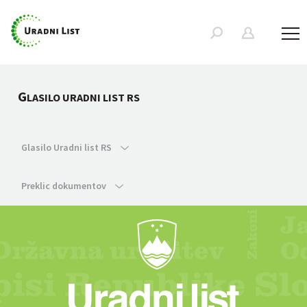
G
LASILO URADNI LIST RS
Glasilo Uradni list RS
Preklic dokumentov