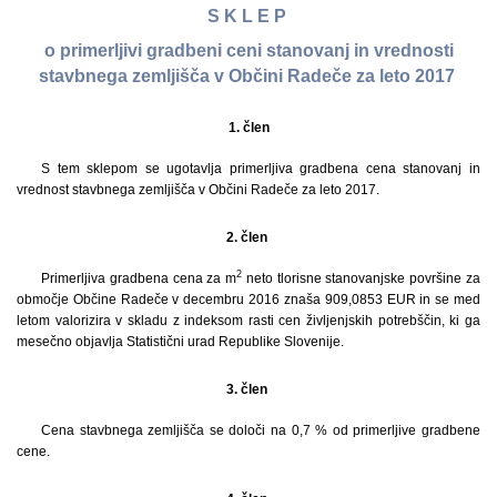
S K L E P
o primerljivi gradbeni ceni stanovanj in vrednosti
stavbnega zemljišča v Občini Radeče za leto 2017
1.
člen
S tem sklepom se ugotavlja primerljiva gradbena cena stanovanj in
vrednost stavbnega zemljišča v Občini Radeče za leto 2017.
2. člen
2
Primerljiva gradbena cena za m
neto tlorisne stanovanjske površine za
območje Občine Radeče v decembru 2016 znaša 909,0853 EUR in se med
letom valorizira v skladu z indeksom rasti cen življenjskih potrebščin, ki ga
mesečno objavlja Statistični urad Republike Slovenije.
3. člen
Cena stavbnega zemljišča se določi na 0,7 % od primerljive gradbene
cene.