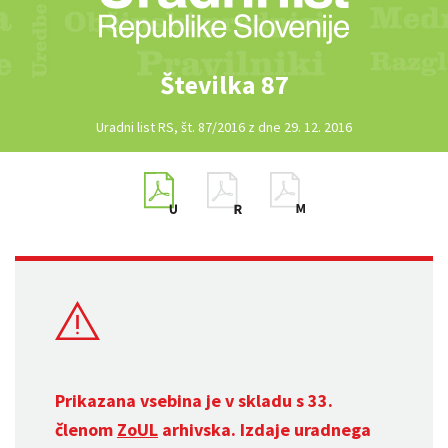
Številka 87
Uradni list RS, št. 87/2016 z dne 29. 12. 2016
Prikazana vsebina je v skladu s 33.
členom
ZoUL
arhivska. Izdaje uradnega