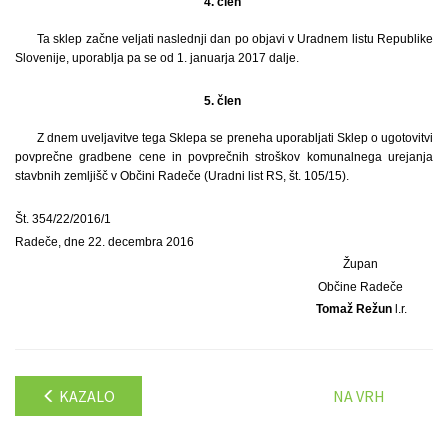
4. člen
Ta sklep začne veljati naslednji dan po objavi v Uradnem listu Republike
Slovenije, uporablja pa se od 1. januarja 2017 dalje.
5. člen
Z dnem uveljavitve tega Sklepa se preneha uporabljati Sklep o ugotovitvi
povprečne gradbene cene in povprečnih stroškov komunalnega urejanja
stavbnih zemljišč v Občini Radeče (Uradni list RS, št. 105/15).
Št. 354/22/2016/1
Radeče, dne 22. decembra 2016
Župan
Občine Radeče
Tomaž Režun
l.r.
KAZALO
NA VRH