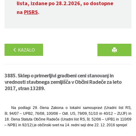
lista, izdane po 28.2.2026, so dostopne
na
PISRS
.
KAZALO
3885. Sklep o primerljivi gradbeni ceni stanovanj in
vrednosti stavbnega zemljišča v Občini Radeče za leto
2017, stran 13289.
Na podlagi 29. člena Zakona o lokalni samoupravi (Uradni list RS,
št. 94/07 – UPB2, 76/08, 100/08 – Odl. US, 79/09, 51/10 in 40/12 – ZUJF) in
18. člena Statuta Občine Radeče (Uradni list RS, št. 52/06 – UPB1 in 110/09
– NPB1 in 92/12) je občinski svet na 14. redni seji dne 22. 12. 2016 sprejel