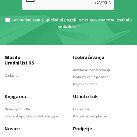
Seznanjen sem s
Splošnimi pogoji
in z
Izjavo o varstvu osebnih
podatkov
. *
Glasilo
Izobraževanja
Uradni list RS
Aktualna izobraževanja
O glasilu
Izobraževanja po meri
Najem dvorane
Knjigarna
UL info tok
Novo v ponudbi
O storitvi
Kako nakupovati v spletni knjigarni
Preizkusi brezplačno
Novice
Podjetje