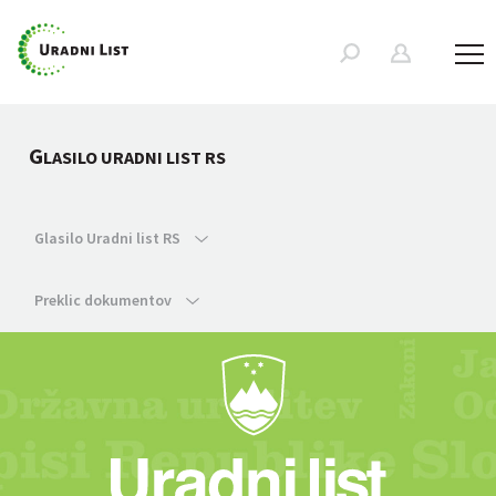
G
LASILO URADNI LIST RS
Glasilo Uradni list RS
Preklic dokumentov