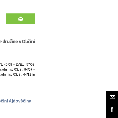
 družine v Občini
N, 45/08 – ZVEtL, 57/08,
adni list RS, št. 94/07 –
ni list RS, št. 44/12 in
bčini Ajdovščina