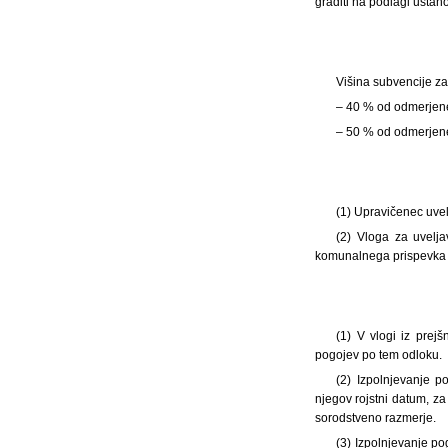
graditi na podlagi ustan
Višina subvencije 
– 40 % od odmerjen
– 50 % od odmerjen
(1)
Upravičenec uvel
(2) Vloga za uvelja
komunalnega prispevka n
(1)
V vlogi iz prej
pogojev po tem odloku.
(2) Izpolnjevanje p
njegov rojstni datum, za
sorodstveno razmerje.
(3) Izpolnjevanje po