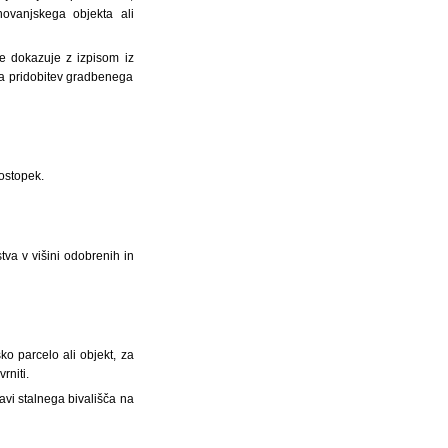
ovanjskega objekta ali
se dokazuje z izpisom iz
za pridobitev gradbenega
postopek.
va v višini odobrenih in
ko parcelo ali objekt, za
rniti.
javi stalnega bivališča na