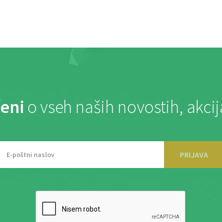
eni
o vseh naših novostih, akci
PRIJAVA