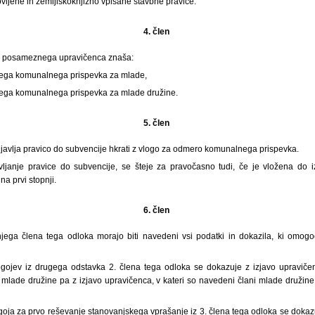
ovljene in zemljiškoknjižno vpisane stavbne pravice.
4. člen
za posameznega upravičenca znaša:
ega komunalnega prispevka za mlade,
ega komunalnega prispevka za mlade družine.
5. člen
javlja pravico do subvencije hkrati z vlogo za odmero komunalnega prispevka.
vljanje pravice do subvencije, se šteje za pravočasno tudi, če je vložena do 
a prvi stopnji.
6. člen
šnjega člena tega odloka morajo biti navedeni vsi podatki in dokazila, ki omog
ogojev iz drugega odstavka 2. člena tega odloka se dokazuje z izjavo upraviče
 mlade družine pa z izjavo upravičenca, v kateri so navedeni člani mlade družine, 
goja za prvo reševanje stanovanjskega vprašanje iz 3. člena tega odloka se dokaz