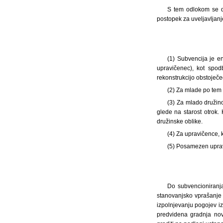
S tem odlokom se do
postopek za uveljavljanj
(1)
Subvencija je e
upravičenec), kot spo
rekonstrukcijo obstoječ
(2) Za mlade po tem o
(3) Za mlado družino
glede na starost otrok.
družinske oblike.
(4) Za upravičence, k
(5) Posamezen uprav
Do subvencioniranja
stanovanjsko vprašanje 
izpolnjevanju pogojev iz
predvidena gradnja nov