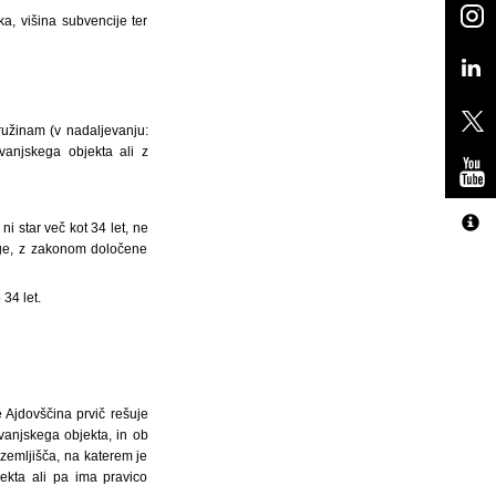
a, višina subvencije ter
užinam (v nadaljevanju:
anjskega objekta ali z
i star več kot 34 let, ne
ruge, z zakonom določene
 34 let.
 Ajdovščina prvič rešuje
vanjskega objekta, in ob
 zemljišča, na katerem je
ekta ali pa ima pravico