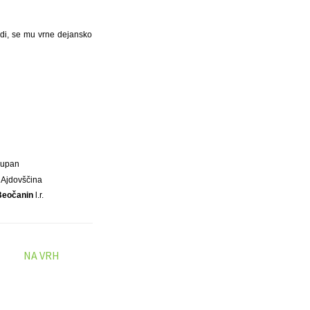
di, se mu vrne dejansko
Župan
 Ajdovščina
Beočanin
l.r.
NA VRH