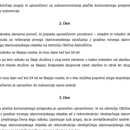
ločajo pogoji in upravičenci za subvencioniranje plačila komunalnega prispevk
e subvencije.
2. člen
nkratna denarna pomoč, ki pripada upravičenim prosilcem – mladim in mladim dr
dbuda za reševanje prvega stanovanjskega vprašanja z gradnjo novega stanov
ega stanovanjskega objekta na območju Občine Ajdovščina.
dloku se štejejo osebe, ki niso stare več kot 34 let.
 po tem odloku se šteje družina z vsaj enim otrokom, v kateri nobeden od staršev n
 Kot mlade družine se štejejo življenjske skupnosti obeh staršev in otrok ter d
i niso stari več kot 34 let se štejejo osebe, ki v letu vložitve popolne vloge dopolnijo
ičenec je upravičen do subvencije samo enkrat.
3. člen
 plačila komunalnega prispevka je upravičen upravičenec, ki na območju Občine
z gradnjo novega stanovanjskega objekta ali z rekonstrukcijo obstoječega stano
 prejšnjega člena tega odloka, izpolnjuje tudi pogoj, da je zemljiškoknjižni lastnik
ega stanovanjskega objekta ali rekonstrukcija obstoječega stanovanjskega obj