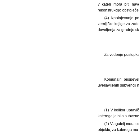
v kateri mora biti na
rekonstrukcijo obstoječ
(4) Izpolnjevanje p
zemljiške knjige za zad
dovoljenja za gradnjo s
Za vodenje postopka 
Komunalni prispevek
uveljavljenih subvencij
(1)
V kolikor upravi
katerega je bila subvenci
(2) Vlagatelj mora od
objektu, za katerega mu 