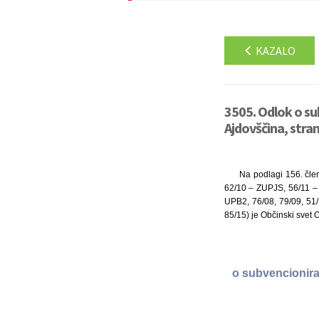
KAZALO
3505. Odlok o su
Ajdovščina, stra
Na podlagi 156. čle
62/10 – ZUPJS, 56/11 – o
UPB2, 76/08, 79/09, 51/
85/15) je Občinski svet O
o subvencionira