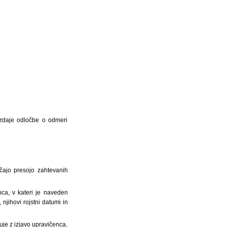
izdaje odločbe o odmeri
očajo presojo zahtevanih
nca, v kateri je naveden
njihovi rojstni datumi in
uje z izjavo upravičenca,