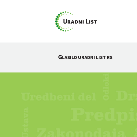
G
LASILO URADNI LIST RS