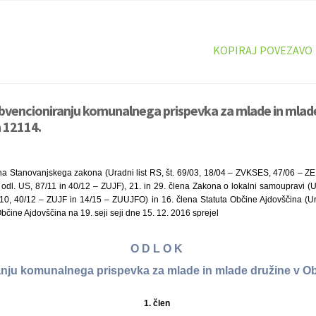
KOPIRAJ POVEZAVO
bvencioniranju komunalnega prispevka za mlade in mlade
n 12114.
na Stanovanjskega zakona (Uradni list RS, št. 69/03, 18/04 – ZVKSES, 47/06 – ZE
dl. US, 87/11 in 40/12 – ZUJF), 21. in 29. člena Zakona o lokalni samoupravi (Ur
10, 40/12 – ZUJF in 14/15 – ZUUJFO) in 16. člena Statuta Občine Ajdovščina (Urad
bčine Ajdovščina na 19. seji seji dne 15. 12. 2016 sprejel
O D L O K
nju komunalnega prispevka za mlade in mlade družine v O
1. člen