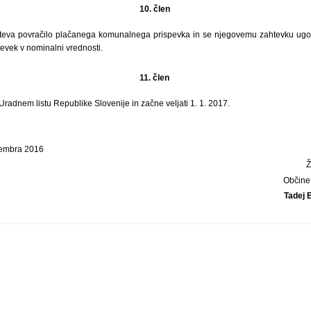
10. člen
teva povračilo plačanega komunalnega prispevka in se njegovemu zahtevku ugo
evek v nominalni vrednosti.
11. člen
 Uradnem listu Republike Slovenije in začne veljati 1. 1. 2017.
cembra 2016
Občine
Tadej 