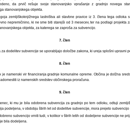
vedeno, da prvič rešuje svoje stanovanjsko vprašanje z gradnjo novega stan
ega stanovanjskega objekta.
ogoja zemljiškoknjižnega lastništva ali stavbne pravice iz 3. člena tega odloka 
evno nepremičnino, ki ne sme biti starejši od 3 mesecev, ter na podlagi projekta 
tanovanjskega objekta, za katerega se zaproša za subvencijo.
7. člen
za dodelitev subvencije se uporabljajo določbe zakona, ki ureja splošni upravni 
8. člen
 je namenski vir financiranja gradnje komunalne opreme. Občina je dolžna sredst
 nadomestiti iz namenskih sredstev občinskega proračuna.
9. člen
čenec, ki mu je bila odobrena subvencija za gradnjo po tem odloku, odtuji zemljiš
ja podeljena, v obdobju štirih let od dodelitve subvencije, mora prejeto subvencijo v
obreno subvencijo vrniti tudi, v kolikor v štirih letih od dodeljene subvencije ne pri
je bila dodeljena.