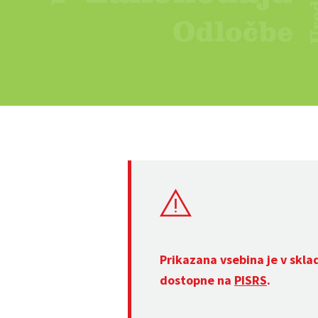
Prikazana vsebina je v skla
dostopne na
PISRS
.