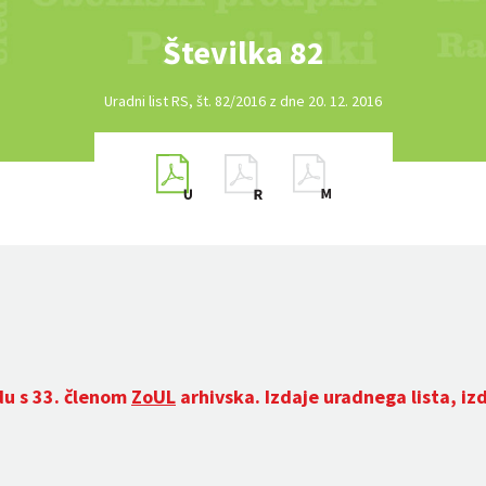
Številka 82
Uradni list RS, št. 82/2016 z dne 20. 12. 2016
du s 33. členom
ZoUL
arhivska. Izdaje uradnega lista, iz