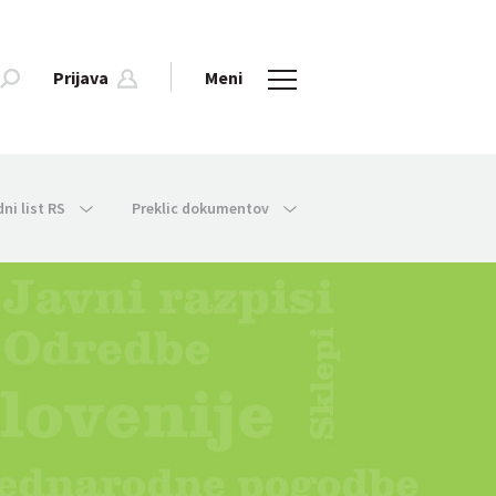
Prijava
Meni
dni list RS
Preklic dokumentov