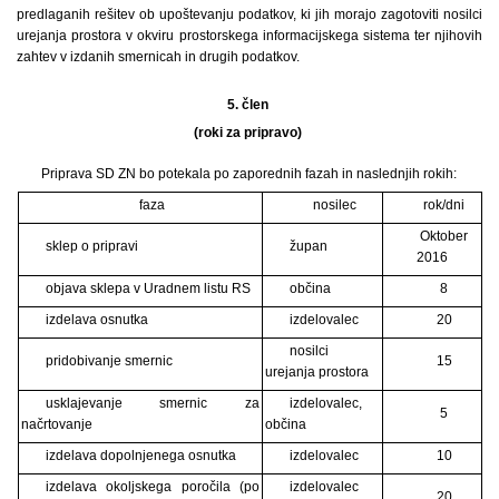
predlaganih rešitev ob upoštevanju podatkov, ki jih morajo zagotoviti nosilci
urejanja prostora v okviru prostorskega informacijskega sistema ter njihovih
zahtev v izdanih smernicah in drugih podatkov.
5. člen
(roki za pripravo)
Priprava SD ZN bo potekala po zaporednih fazah in naslednjih rokih:
faza
nosilec
rok/dni
Oktober
sklep o pripravi
župan
2016
objava sklepa v Uradnem listu RS
občina
8
izdelava osnutka
izdelovalec
20
nosilci
pridobivanje smernic
15
urejanja prostora
usklajevanje smernic za
izdelovalec,
5
načrtovanje
občina
izdelava dopolnjenega osnutka
izdelovalec
10
izdelava okoljskega poročila (po
izdelovalec
20