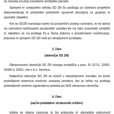
se nanaša na prej navedene zemljiške parcele.
Sprejem in uveljavitev odloka SD ZN bo podlaga za izdelavo projektne
dokumentacije in pridobitev potrebnih upravnih dovoljenj za gradnjo in
uporabo objektov.
Ker se SDZN nanašajo samo na posamični poseg v prostoru, ki ne vpliva
na celovitost načrtovanih prostorskih ureditev ter na rabo sosednjih zemljišč
in objektov, se na podlagi 61.a člena Zakona o prostorskem načrtovanju,
priprava in sprejem SD ZN vodi po skrajšanem postopku.
3. člen
(območje SD ZN)
Obravnavano območje SD ZN obsega zemljišča s parc. št. 327/1, 328/3,
328/6 in 326/1, vse v k.o. Sevnica.
Natančno območje SD ZN se določi v dopolnjenem osnutku, ko bodo
pridobljene smernice nosilcev urejanja prostora, ker je lahko na podlagi
pridobljenih smernic ugotovljena potreba po širši obravnavi območja.
4. člen
(način pridobitve strokovnih rešitev)
Izdela se idejna zasnova, ki bo prikazala in utemeljila ustreznost