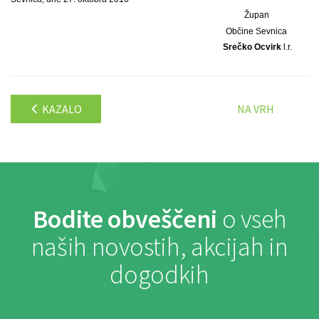
Župan
Občine Sevnica
Srečko Ocvirk
l.r.
KAZALO
NA VRH
Bodite obveščeni
o vseh
naših novostih, akcijah in
dogodkih