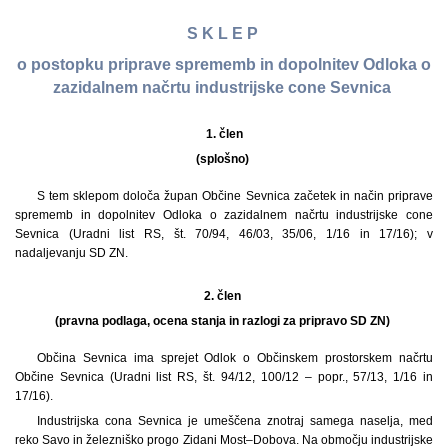
S K L E P
o postopku priprave sprememb in dopolnitev Odloka o
zazidalnem načrtu industrijske cone Sevnica
1.
člen
(splošno)
S tem sklepom določa župan Občine Sevnica začetek in način priprave
sprememb in dopolnitev Odloka o zazidalnem načrtu industrijske cone
Sevnica (Uradni list RS, št. 70/94, 46/03, 35/06, 1/16 in 17/16); v
nadaljevanju SD ZN.
2. člen
(pravna podlaga, ocena stanja in razlogi za pripravo SD ZN)
Občina Sevnica ima sprejet Odlok o Občinskem prostorskem načrtu
Občine Sevnica (Uradni list RS, št. 94/12, 100/12 – popr., 57/13, 1/16 in
17/16).
Industrijska cona Sevnica je umeščena znotraj samega naselja, med
reko Savo in železniško progo Zidani Most–Dobova. Na območju industrijske