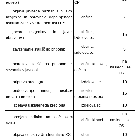
potrebi)
OP
objava javnega naznanila o javni
razgrnitvi in obravnavi dopolnjenega
občina
7
osnutka SD ZN v Uradnem listu RS
javna razgrnitev in javna
občina,
15
obravnava
izdelovalec
občina,
zavzemanje stališč do pripomb
5
izdelovalec
na
potrditev stališč do pripomb in
občinski svet,
naslednji seji
seznanitev javnosti
občina
OS
priprava predloga
izdelovalec
10
pridobivanje mnenj nosilcev
nosilci
15
urejanja prostora
urejanja prostora
izdelava usklajenega predloga
izdelovalec
10
na
sprejem odloka na občinskem
občinski svet
naslednji seji
svetu
OS
objava odloka v Uradnem listu RS
občina
10