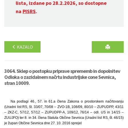
lista, izdane po 28.2.2026, so dostopne
na
PISRS
.
KAZALO
3064. Sklep o postopku priprave sprememb in dopolnitev
Odloka o zazidalnem načrtu industrijske cone Sevnica,
stran 10009.
Na podlagi 46., 57. in 61.a člena Zakona o prostorskem načrtovanju
(Uradni list RS, št. 33/07, 70/08 – ZVO-1B, 108/09, 80/10 – ZUPUDPP, 43/11
– ZKZ-C, 57/12, 57/12 – ZUPUDPP-A, 109/12, 76/14 – odl. US in 14/15 –
ZUUJFO) ter 8. in 34. člena Statuta Občine Sevnica (Uradni list RS, št. 46/15)
je župan Občine Sevnica dne 27. 10. 2016 sprejel