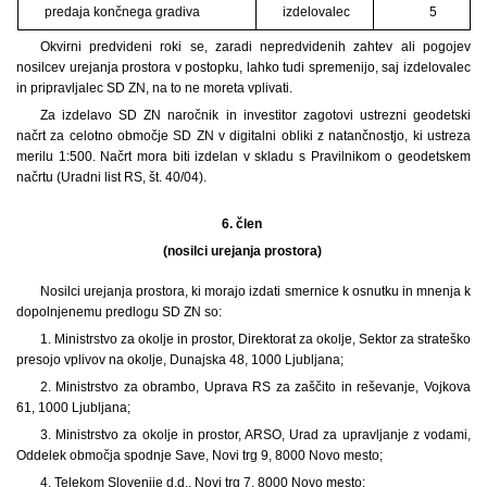
predaja končnega gradiva
izdelovalec
5
Okvirni predvideni roki se, zaradi nepredvidenih zahtev ali pogojev
nosilcev urejanja prostora v postopku, lahko tudi spremenijo, saj izdelovalec
in pripravljalec SD ZN, na to ne moreta vplivati.
Za izdelavo SD ZN naročnik in investitor zagotovi ustrezni geodetski
načrt za celotno območje SD ZN v digitalni obliki z natančnostjo, ki ustreza
merilu 1:500. Načrt mora biti izdelan v skladu s Pravilnikom o geodetskem
načrtu (Uradni list RS, št. 40/04).
6. člen
(nosilci urejanja prostora)
Nosilci urejanja prostora, ki morajo izdati smernice k osnutku in mnenja k
dopolnjenemu predlogu SD ZN so:
1. Ministrstvo za okolje in prostor, Direktorat za okolje, Sektor za strateško
presojo vplivov na okolje, Dunajska 48, 1000 Ljubljana;
2. Ministrstvo za obrambo, Uprava RS za zaščito in reševanje, Vojkova
61, 1000 Ljubljana;
3. Ministrstvo za okolje in prostor, ARSO, Urad za upravljanje z vodami,
Oddelek območja spodnje Save, Novi trg 9, 8000 Novo mesto;
4. Telekom Slovenije d.d., Novi trg 7, 8000 Novo mesto;