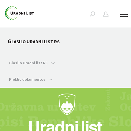
G
LASILO URADNI LIST RS
Glasilo Uradni list RS
Preklic dokumentov