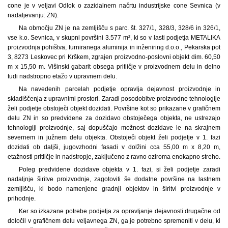
cone je v veljavi Odlok o zazidalnem načrtu industrijske cone Sevnica (v
nadaljevanju: ZN).
Na območju ZN je na zemljišču s parc. št. 327/1, 328/3, 328/6 in 326/1,
vse k.o. Sevnica, v skupni površini 3.577 m², ki so v lasti podjetja METALIKA
proizvodnja pohištva, furniranega aluminija in inženiring d.o.o., Pekarska pot
3, 8273 Leskovec pri Krškem, zgrajen proizvodno-poslovni objekt dim. 60,50
m x 15,50 m. Višinski gabarit obsega pritličje v proizvodnem delu in delno
tudi nadstropno etažo v upravnem delu.
Na navedenih parcelah podjetje opravlja dejavnost proizvodnje in
skladiščenja z upravnimi prostori. Zaradi posodobitve proizvodne tehnologije
želi podjetje obstoječi objekt dozidati. Površine kot so prikazane v grafičnem
delu ZN in so predvidene za dozidavo obstoječega objekta, ne ustrezajo
tehnologiji proizvodnje, saj dopuščajo možnost dozidave le na skrajnem
severnem in južnem delu objekta. Obstoječi objekt želi podjetje v 1. fazi
dozidati ob daljši, jugovzhodni fasadi v dolžini cca 55,00 m x 8,20 m,
etažnosti pritličje in nadstropje, zaključeno z ravno oziroma enokapno streho.
Poleg predvidene dozidave objekta v 1. fazi, si želi podjetje zaradi
nadaljnje širitve proizvodnje, zagotoviti še dodatne površine na lastnem
zemljišču, ki bodo namenjene gradnji objektov in širitvi proizvodnje v
prihodnje.
Ker so izkazane potrebe podjetja za opravljanje dejavnosti drugačne od
določil v grafičnem delu veljavnega ZN, ga je potrebno spremeniti v delu, ki