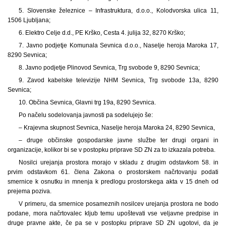
5. Slovenske železnice – Infrastruktura, d.o.o., Kolodvorska ulica 11,
1506 Ljubljana;
6. Elektro Celje d.d., PE Krško, Cesta 4. julija 32, 8270 Krško;
7. Javno podjetje Komunala Sevnica d.o.o., Naselje heroja Maroka 17,
8290 Sevnica;
8. Javno podjetje Plinovod Sevnica, Trg svobode 9, 8290 Sevnica;
9. Zavod kabelske televizije NHM Sevnica, Trg svobode 13a, 8290
Sevnica;
10. Občina Sevnica, Glavni trg 19a, 8290 Sevnica.
Po načelu sodelovanja javnosti pa sodelujejo še:
– Krajevna skupnost Sevnica, Naselje heroja Maroka 24, 8290 Sevnica,
– druge občinske gospodarske javne službe ter drugi organi in
organizacije, kolikor bi se v postopku priprave SD ZN za to izkazala potreba.
Nosilci urejanja prostora morajo v skladu z drugim odstavkom 58. in
prvim odstavkom 61. člena Zakona o prostorskem načrtovanju podati
smernice k osnutku in mnenja k predlogu prostorskega akta v 15 dneh od
prejema poziva.
V primeru, da smernice posameznih nosilcev urejanja prostora ne bodo
podane, mora načrtovalec kljub temu upoštevati vse veljavne predpise in
druge pravne akte, če pa se v postopku priprave SD ZN ugotovi, da je