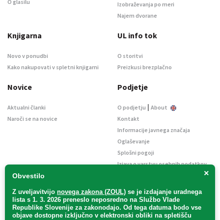
O glasilu
Izobraževanja po meri
Najem dvorane
Knjigarna
UL info tok
Novo v ponudbi
O storitvi
Kako nakupovati v spletni knjigarni
Preizkusi brezplačno
Novice
Podjetje
|
Aktualni članki
O podjetju
About
Naroči se na novice
Kontakt
Informacije javnega značaja
Oglaševanje
Splošni pogoji
Izjava o varstvu osebnih podatkov
×
E-dražbe
Obvestilo
Z uveljavitvijo
novega zakona (ZOUL)
se je
izdajanje uradnega
lista s 1. 3. 2026 preneslo
neposredno
na Službo Vlade
Republike Slovenije za zakonodajo
. Od tega datuma bodo vse
objave dostopne izključno v elektronski obliki na spletišču