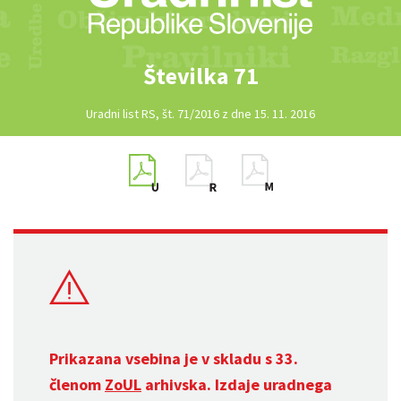
Številka 71
Uradni list RS, št. 71/2016 z dne 15. 11. 2016
Prikazana vsebina je v skladu s 33.
členom
ZoUL
arhivska. Izdaje uradnega