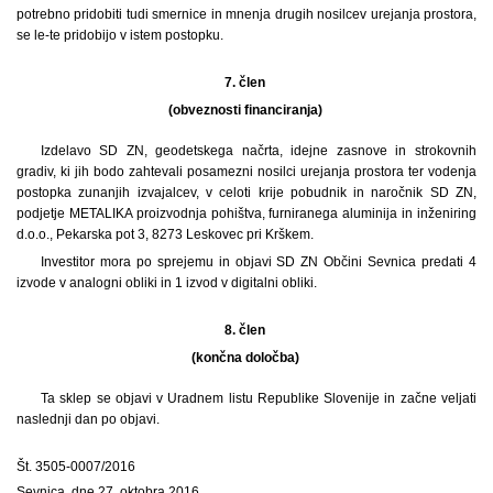
potrebno pridobiti tudi smernice in mnenja drugih nosilcev urejanja prostora,
se le-te pridobijo v istem postopku.
7. člen
(obveznosti financiranja)
Izdelavo SD ZN, geodetskega načrta, idejne zasnove in strokovnih
gradiv, ki jih bodo zahtevali posamezni nosilci urejanja prostora ter vodenja
postopka zunanjih izvajalcev, v celoti krije pobudnik in naročnik SD ZN,
podjetje METALIKA proizvodnja pohištva, furniranega aluminija in inženiring
d.o.o., Pekarska pot 3, 8273 Leskovec pri Krškem.
Investitor mora po sprejemu in objavi SD ZN Občini Sevnica predati 4
izvode v analogni obliki in 1 izvod v digitalni obliki.
8. člen
(končna določba)
Ta sklep se objavi v Uradnem listu Republike Slovenije in začne veljati
naslednji dan po objavi.
Št. 3505-0007/2016
Sevnica, dne 27. oktobra 2016