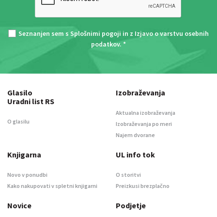
Seznanjen sem s
Splošnimi pogoji
in z
Izjavo o varstvu osebnih
podatkov
. *
Glasilo
Izobraževanja
Uradni list RS
Aktualna izobraževanja
O glasilu
Izobraževanja po meri
Najem dvorane
Knjigarna
UL info tok
Novo v ponudbi
O storitvi
Kako nakupovati v spletni knjigarni
Preizkusi brezplačno
Novice
Podjetje