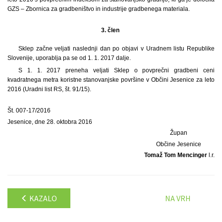
GZS – Zbornica za gradbeništvo in industrije gradbenega materiala.
3. člen
Sklep začne veljati naslednji dan po objavi v Uradnem listu Republike
Slovenije, uporablja pa se od 1. 1. 2017 dalje.
S 1. 1. 2017 preneha veljati Sklep o povprečni gradbeni ceni
kvadratnega metra koristne stanovanjske površine v Občini Jesenice za leto
2016 (Uradni list RS, št. 91/15).
Št. 007-17/2016
Jesenice, dne 28. oktobra 2016
Župan
Občine Jesenice
Tomaž Tom Mencinger
l.r.
KAZALO
NA VRH