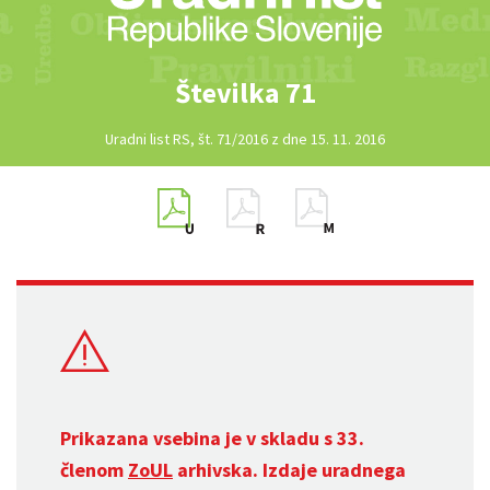
Številka 71
Uradni list RS, št. 71/2016 z dne 15. 11. 2016
Prikazana vsebina je v skladu s 33.
členom
ZoUL
arhivska. Izdaje uradnega