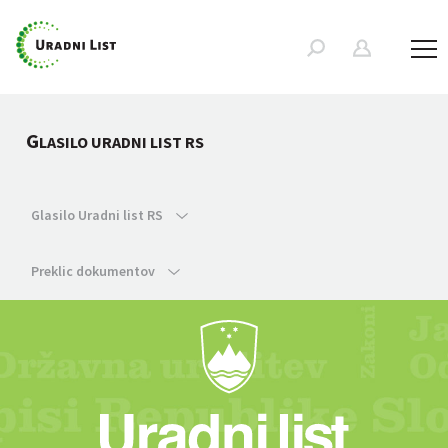
G
LASILO URADNI LIST RS
Glasilo Uradni list RS
Preklic dokumentov