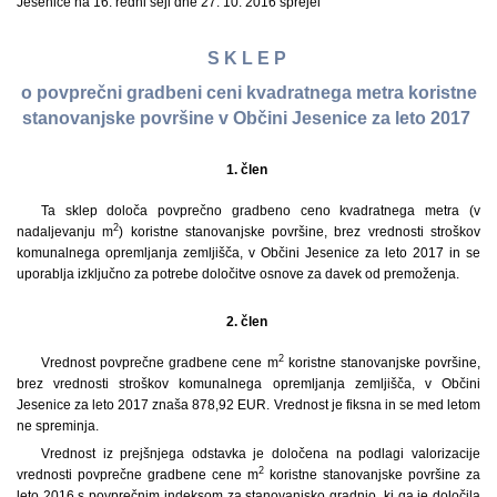
Jesenice na 16. redni seji dne 27. 10. 2016 sprejel
S K L E P
o povprečni gradbeni ceni kvadratnega metra koristne
stanovanjske površine v Občini Jesenice za leto 2017
1. člen
Ta sklep določa povprečno gradbeno ceno kvadratnega metra (v
2
nadaljevanju m
) koristne stanovanjske površine, brez vrednosti stroškov
komunalnega opremljanja zemljišča, v Občini Jesenice za leto 2017 in se
uporablja izključno za potrebe določitve osnove za davek od premoženja.
2. člen
2
Vrednost povprečne gradbene cene m
koristne stanovanjske površine,
brez vrednosti stroškov komunalnega opremljanja zemljišča, v Občini
Jesenice za leto 2017 znaša 878,92 EUR. Vrednost je fiksna in se med letom
ne spreminja.
Vrednost iz prejšnjega odstavka je določena na podlagi valorizacije
2
vrednosti povprečne gradbene cene m
koristne stanovanjske površine za
leto 2016 s povprečnim indeksom za stanovanjsko gradnjo, ki ga je določila