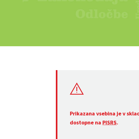
Prikazana vsebina je v skla
dostopne na
PISRS
.