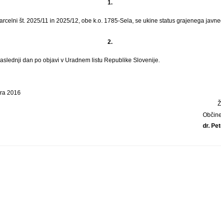
1.
celni št. 2025/11 in 2025/12, obe k.o. 1785-Sela, se ukine status grajenega javn
2.
naslednji dan po objavi v Uradnem listu Republike Slovenije.
bra 2016
Občine
dr. Pet