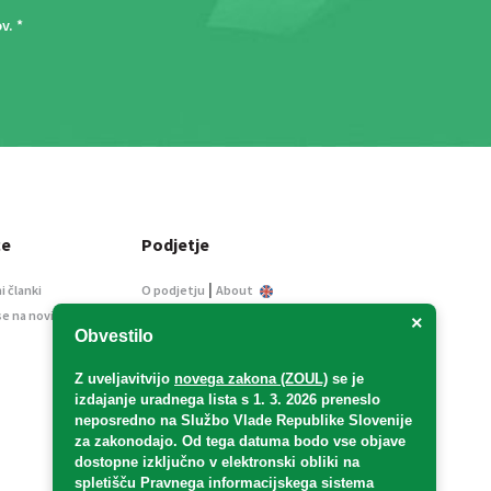
ov
. *
ce
Podjetje
|
i članki
O podjetju
About
se na novice
Kontakt
×
Obvestilo
Informacije javnega
značaja
Z uveljavitvijo
novega zakona (ZOUL)
se je
Oglaševanje
izdajanje uradnega lista s 1. 3. 2026 preneslo
Splošni pogoji
neposredno
na Službo Vlade Republike Slovenije
Izjava o varstvu osebnih
za zakonodajo
. Od tega datuma bodo vse objave
podatkov
dostopne izključno v elektronski obliki na
spletišču Pravnega informacijskega sistema
E-dražbe