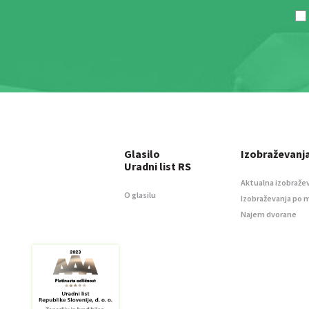
Glasilo
Izobraževanj
Uradni list RS
Aktualna izobraže
O glasilu
Izobraževanja po 
Najem dvorane