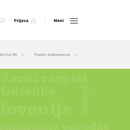
Prijava
Meni
dni list RS
Preklic dokumentov