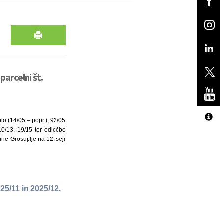
arcelni št.
lo (14/05 – popr.), 92/05
0/13, 19/15 ter odločbe
ine Grosuplje na 12. seji
25/11 in 2025/12,