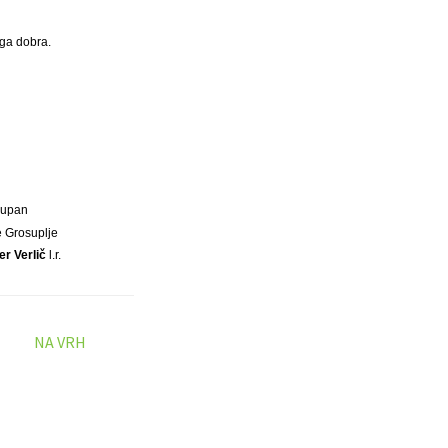
ega dobra.
Župan
 Grosuplje
er Verlič
l.r.
NA VRH