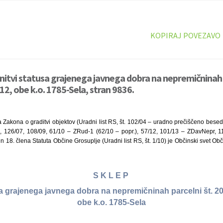
KOPIRAJ POVEZAVO
initvi statusa grajenega javnega dobra na nepremičninah p
12, obe k.o. 1785-Sela, stran 9836.
 Zakona o graditvi objektov (Uradni list RS, št. 102/04 – uradno prečiščeno besedi
 126/07, 108/09, 61/10 – ZRud-1 (62/10 – popr.), 57/12, 101/13 – ZDavNepr, 11
 18. člena Statuta Občine Grosuplje (Uradni list RS, št. 1/10) je Občinski svet Obč
S K L E P
sa grajenega javnega dobra na nepremičninah parcelni št. 20
obe k.o. 1785-Sela