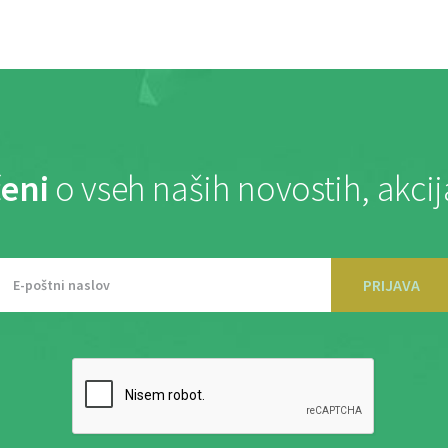
eni
o vseh naših novostih, akci
PRIJAVA