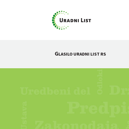
G
LASILO URADNI LIST RS