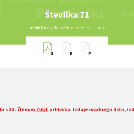
Številka 71
Uradni list RS, št. 71/2016 z dne 15. 11. 2016
du s 33. členom
ZoUL
arhivska. Izdaje uradnega lista, iz