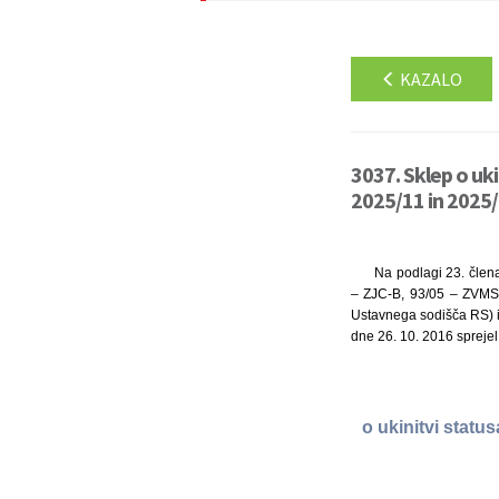
KAZALO
3037. Sklep o uk
2025/11 in 2025/
Na podlagi 23. člena
– ZJC-B, 93/05 – ZVMS,
Ustavnega sodišča RS) in
dne 26. 10. 2016 sprejel
o ukinitvi statu