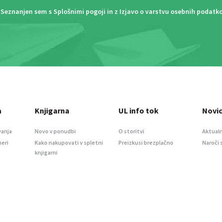
Seznanjen sem s
Splošnimi pogoji
in z
Izjavo o varstvu osebnih podatk
a
Knjigarna
UL info tok
Novi
vanja
Novo v ponudbi
O storitvi
Aktualn
meri
Kako nakupovati v spletni
Preizkusi brezplačno
Naroči 
knjigarni