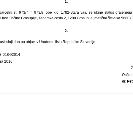
1.
rcelni št. 973/7 in 973/8, obe k.o. 1782-Stara vas, se ukine status grajenega
i last Občine Grosuplje, Taborska cesta 2, 1290 Grosuplje, matična številka 58807
2.
naslednji dan po objavi v Uradnem listu Republike Slovenije.
78-0184/2014
bra 2016
Občine
dr. Pet