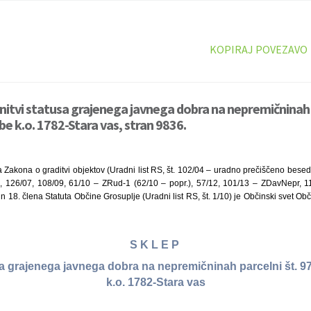
KOPIRAJ POVEZAVO
initvi statusa grajenega javnega dobra na nepremičninah p
be k.o. 1782-Stara vas, stran 9836.
 Zakona o graditvi objektov (Uradni list RS, št. 102/04 – uradno prečiščeno besedi
 126/07, 108/09, 61/10 – ZRud-1 (62/10 – popr.), 57/12, 101/13 – ZDavNepr, 11
 18. člena Statuta Občine Grosuplje (Uradni list RS, št. 1/10) je Občinski svet Obč
S K L E P
sa grajenega javnega dobra na nepremičninah parcelni št. 97
k.o. 1782-Stara vas