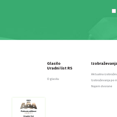
Glasilo
Izobraževanj
Uradni list RS
Aktualna izobraže
O glasilu
Izobraževanja po 
Najem dvorane