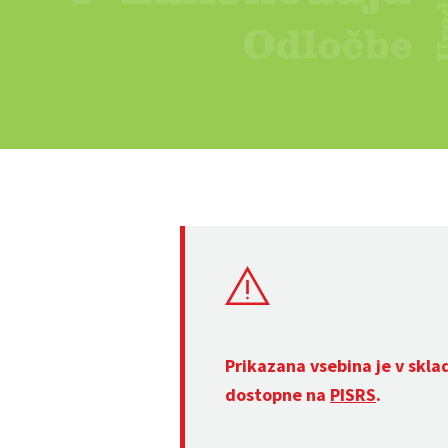
Prikazana vsebina je v skla
dostopne na
PISRS
.