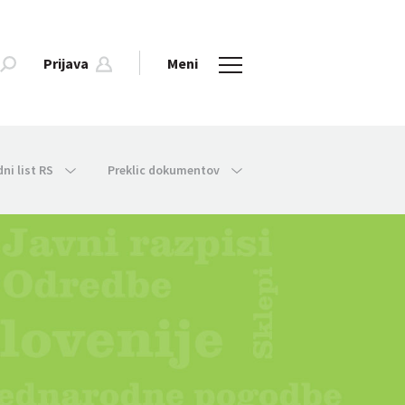
Prijava
Meni
dni list RS
Preklic dokumentov