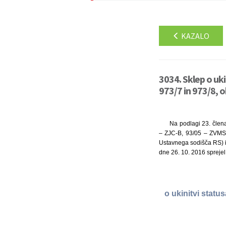
KAZALO
3034. Sklep o uk
973/7 in 973/8, o
Na podlagi 23. člena
– ZJC-B, 93/05 – ZVMS,
Ustavnega sodišča RS) in
dne 26. 10. 2016 sprejel
o ukinitvi statu