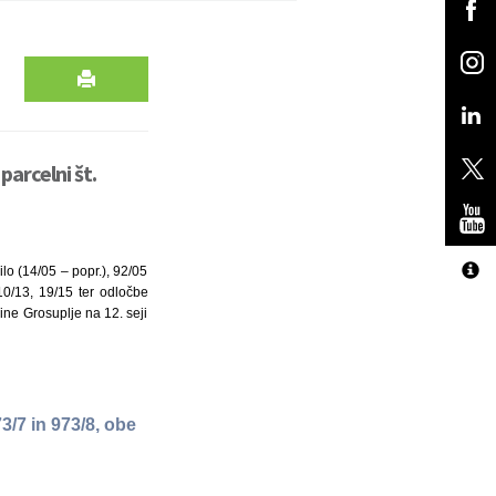
arcelni št.
lo (14/05 – popr.), 92/05
0/13, 19/15 ter odločbe
ine Grosuplje na 12. seji
3/7 in 973/8, obe