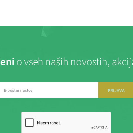
eni
o vseh naših novostih, akci
PRIJAVA