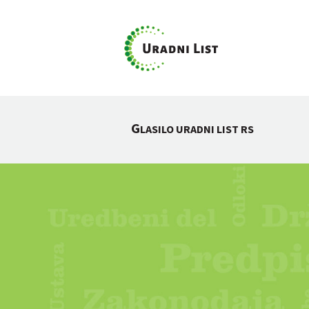
G
LASILO URADNI LIST RS