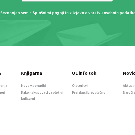
Seznanjen sem s
Splošnimi pogoji
in z
Izjavo o varstvu osebnih podatk
a
Knjigarna
UL info tok
Novi
vanja
Novo v ponudbi
O storitvi
Aktualn
meri
Kako nakupovati v spletni
Preizkusi brezplačno
Naroči 
knjigarni