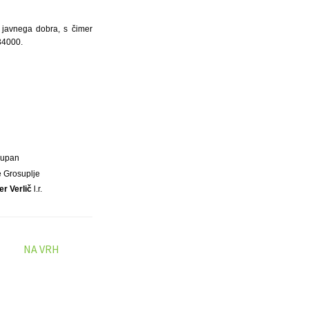
 javnega dobra, s čimer
34000.
Župan
 Grosuplje
er Verlič
l.r.
NA VRH