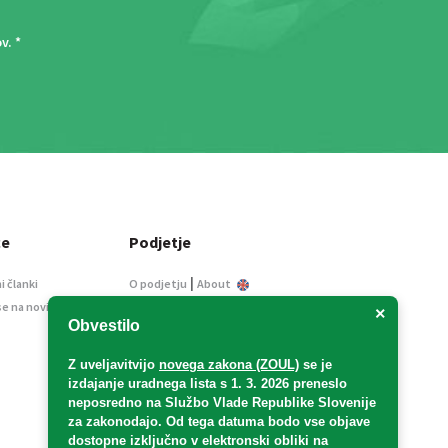
ov
. *
ce
Podjetje
|
i članki
O podjetju
About
se na novice
Kontakt
×
Obvestilo
Informacije javnega
značaja
Z uveljavitvijo
novega zakona (ZOUL)
se je
Oglaševanje
izdajanje uradnega lista s 1. 3. 2026 preneslo
Splošni pogoji
neposredno
na Službo Vlade Republike Slovenije
Izjava o varstvu osebnih
za zakonodajo
. Od tega datuma bodo vse objave
podatkov
dostopne izključno v elektronski obliki na