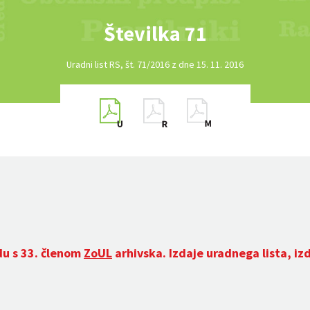
Številka 71
Uradni list RS, št. 71/2016 z dne 15. 11. 2016
du s 33. členom
ZoUL
arhivska. Izdaje uradnega lista, iz