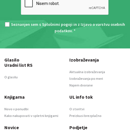
Seznanjen sem s
Splošnimi pogoji
in z
Izjavo o varstvu osebnih
podatkov
. *
Glasilo
Izobraževanja
Uradni list RS
Aktualna izobraževanja
O glasilu
Izobraževanja po meri
Najem dvorane
Knjigarna
UL info tok
Novo v ponudbi
O storitvi
Kako nakupovati v spletni knjigarni
Preizkusi brezplačno
Novice
Podjetje