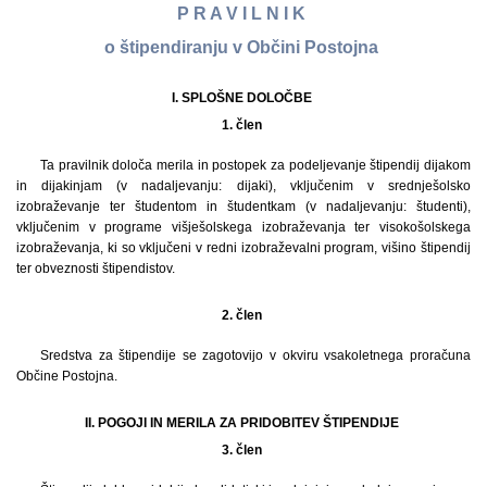
P R A V I L N I K
o štipendiranju v Občini Postojna
I. SPLOŠNE DOLOČBE
1. člen
Ta pravilnik določa merila in postopek za podeljevanje štipendij dijakom
in dijakinjam (v nadaljevanju: dijaki), vključenim v srednješolsko
izobraževanje ter študentom in študentkam (v nadaljevanju: študenti),
vključenim v programe višješolskega izobraževanja ter visokošolskega
izobraževanja, ki so vključeni v redni izobraževalni program, višino štipendij
ter obveznosti štipendistov.
2. člen
Sredstva za štipendije se zagotovijo v okviru vsakoletnega proračuna
Občine Postojna.
II. POGOJI IN MERILA ZA PRIDOBITEV ŠTIPENDIJE
3. člen