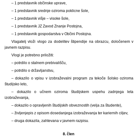
– 1 predstavnik občinske uprave,
– 1 predstavnik srednje oziroma poklicne šole,
– 1 predstavnik višje – visoke šole,
– 1 predstavnik JZ Zavod Znanje Postojna,
– 1 predstavnik gospodarstva v Občini Postojna.
Vlagatelj vloži vlogo za dodelitev štipendije na obrazcu, določenem v
javnem razpisu.
Vlogi je potrebno priložiti:
– potrdilo o stalnem prebivališču,
– potrdilo o državljanstvu,
– dokazilo o vpisu v izobraževalni program za tekoče šolsko oziroma
študijsko leto,
– dokazilo o učnem oziroma študijskem uspehu zadnjega leta
izobraževanja,
– dokazilo o opravljenih študijskih obveznostih (velja za študente),
– življenjepis z opisom dosedanjega izobraževanja ter kariernih ciljev,
– druga dokazila, zahtevana v javnem razpisu.
8. člen