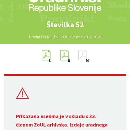
Številka 52
Uradni list RS, št. 52/2016 z dne 29. 7. 2016
Prikazana vsebina je v skladu s 33.
členom
ZoUL
arhivska. Izdaje uradnega