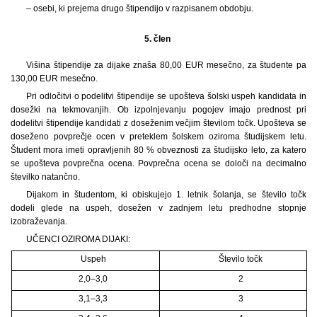
– osebi, ki prejema drugo štipendijo v razpisanem obdobju.
5. člen
Višina štipendije za dijake znaša 80,00 EUR mesečno, za študente pa
130,00 EUR mesečno.
Pri odločitvi o podelitvi štipendije se upošteva šolski uspeh kandidata in
dosežki na tekmovanjih. Ob izpolnjevanju pogojev imajo prednost pri
dodelitvi štipendije kandidati z doseženim večjim številom točk. Upošteva se
doseženo povprečje ocen v preteklem šolskem oziroma študijskem letu.
Študent mora imeti opravljenih 80 % obveznosti za študijsko leto, za katero
se upošteva povprečna ocena. Povprečna ocena se določi na decimalno
številko natančno.
Dijakom in študentom, ki obiskujejo 1. letnik šolanja, se število točk
dodeli glede na uspeh, dosežen v zadnjem letu predhodne stopnje
izobraževanja.
UČENCI OZIROMA DIJAKI:
Uspeh
Število točk
2,0–3,0
2
3,1–3,3
3