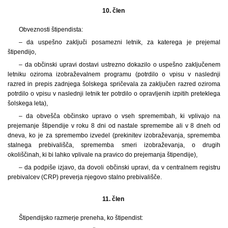
10. člen
Obveznosti štipendista:
– da uspešno zaključi posamezni letnik, za katerega je prejemal
štipendijo,
– da občinski upravi dostavi ustrezno dokazilo o uspešno zaključenem
letniku oziroma izobraževalnem programu (potrdilo o vpisu v naslednji
razred in prepis zadnjega šolskega spričevala za zaključen razred oziroma
potrdilo o vpisu v naslednji letnik ter potrdilo o opravljenih izpitih preteklega
šolskega leta),
– da obvešča občinsko upravo o vseh spremembah, ki vplivajo na
prejemanje štipendije v roku 8 dni od nastale spremembe ali v 8 dneh od
dneva, ko je za spremembo izvedel (prekinitev izobraževanja, sprememba
stalnega prebivališča, sprememba smeri izobraževanja, o drugih
okoliščinah, ki bi lahko vplivale na pravico do prejemanja štipendije),
– da podpiše izjavo, da dovoli občinski upravi, da v centralnem registru
prebivalcev (CRP) preverja njegovo stalno prebivališče.
11. člen
Štipendijsko razmerje preneha, ko štipendist: