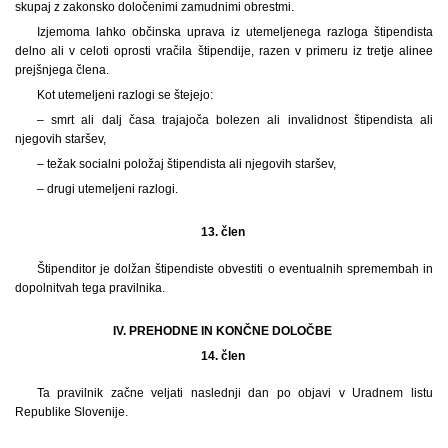
skupaj z zakonsko določenimi zamudnimi obrestmi.
Izjemoma lahko občinska uprava iz utemeljenega razloga štipendista
delno ali v celoti oprosti vračila štipendije, razen v primeru iz tretje alinee
prejšnjega člena.
Kot utemeljeni razlogi se štejejo:
– smrt ali dalj časa trajajoča bolezen ali invalidnost štipendista ali
njegovih staršev,
– težak socialni položaj štipendista ali njegovih staršev,
– drugi utemeljeni razlogi.
13. člen
Štipenditor je dolžan štipendiste obvestiti o eventualnih spremembah in
dopolnitvah tega pravilnika.
IV. PREHODNE IN KONČNE DOLOČBE
14. člen
Ta pravilnik začne veljati naslednji dan po objavi v Uradnem listu
Republike Slovenije.