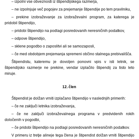
– izpolni vse obveznosti iz štipendijskega razmerja,
– ne izpolnjuje več pogojev za prejemanje štipendije po tem pravilniku,
– prekine izobraževanje za izobraževalni program, za katerega je
pridobil štipendijo,
– pridobi štipendijo na podlagi posredovanih neresničnih podatkov,
– odpove štipendijo,
– sklene pogodbo o zaposlitvi ali se samozaposli,
– če med obdobjem prejemanja spremeni občino stalnega prebivališča.
Štipendistu, kateremu je dovoljen ponovni vpis v isti letnik, se
štipendijsko razmerje ne prekine, vendar izplačilo štipendij za tisto leto
miruje.
12. člen
Štipendist je dolžan vrniti izplačano štipendijo v naslednjih primerih:
– če ne zaključi letnika izobraževanja,
– če ne zaključi izobraževalnega programa v predvidenih rokih
določenih v pogodbi,
– če pridobi štipendijo na podlagi posredovanih neresničnih podatkov.
V primeru iz tretje alineje tega člena je štipendist dolžan vrniti štipendijo