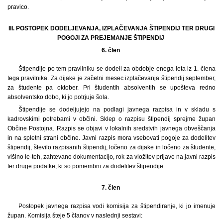
pravico.
III. POSTOPEK DODELJEVANJA, IZPLAČEVANJA ŠTIPENDIJ TER DRUGI
POGOJI ZA PREJEMANJE ŠTIPENDIJ
6. člen
Štipendije po tem pravilniku se dodeli za obdobje enega leta iz 1. člena
tega pravilnika. Za dijake je začetni mesec izplačevanja štipendij september,
za študente pa oktober. Pri študentih absolventih se upošteva redno
absolventsko dobo, ki jo potrjuje šola.
Štipendije se dodeljujejo na podlagi javnega razpisa in v skladu s
kadrovskimi potrebami v občini. Sklep o razpisu štipendij sprejme župan
Občine Postojna. Razpis se objavi v lokalnih sredstvih javnega obveščanja
in na spletni strani občine. Javni razpis mora vsebovati pogoje za dodelitev
štipendij, število razpisanih štipendij, ločeno za dijake in ločeno za študente,
višino le-teh, zahtevano dokumentacijo, rok za vložitev prijave na javni razpis
ter druge podatke, ki so pomembni za dodelitev štipendije.
7. člen
Postopek javnega razpisa vodi komisija za štipendiranje, ki jo imenuje
župan. Komisija šteje 5 članov v naslednji sestavi: