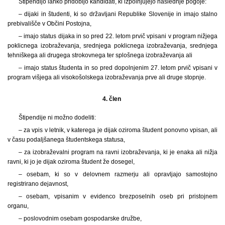
Štipendijo lahko pridobijo kandidati, ki izpolnjujejo naslednje pogoje:
– dijaki in študenti, ki so državljani Republike Slovenije in imajo stalno
prebivališče v Občini Postojna,
– imajo status dijaka in so pred 22. letom prvič vpisani v program nižjega
poklicnega izobraževanja, srednjega poklicnega izobraževanja, srednjega
tehniškega ali drugega strokovnega ter splošnega izobraževanja ali
– imajo status študenta in so pred dopolnjenim 27. letom prvič vpisani v
program višjega ali visokošolskega izobraževanja prve ali druge stopnje.
4. člen
Štipendije ni možno dodeliti:
– za vpis v letnik, v katerega je dijak oziroma študent ponovno vpisan, ali
v času podaljšanega študentskega statusa,
– za izobraževalni program na ravni izobraževanja, ki je enaka ali nižja
ravni, ki jo je dijak oziroma študent že dosegel,
– osebam, ki so v delovnem razmerju ali opravljajo samostojno
registrirano dejavnost,
– osebam, vpisanim v evidenco brezposelnih oseb pri pristojnem
organu,
– poslovodnim osebam gospodarske družbe,