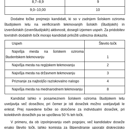
8,7–8,9
9
9,0–10,00
10
Dodatne točke prejmejo kandidati, ki so v zadnjem šolskem oziroma
študijskem letu na verificiranih tekmovanjih šolskih (študijskih) in
izvenšolskih (izvenštudijskih) aktivnosti, dosegli izjemen uspeh. Za pridobitev
tovrstnih dodatnih točk morajo kandidati priložiti ustrezna dokazila.
Uspeh
Število točk
Najvišja mesta na šolskem oziroma
študentskem tekmovanju
1
Najvišja mesta na regijskem tekmovanju
2
Najvišja mesta na državnem tekmovanju
3
Priznanje za najboljšo raziskovalno nalogo
4
Najvišja mesta na mednarodnem tekmovanju
8
Kandidat lahko v posameznem šolskem oziroma študijskem letu
uveljavlja več dosežkov, pri čemer je isti dosežek možno uveljavljati le
enkrat. Prej navedene točke so določene za individualni dosežek, pri
kolektivnih dosežkih pa se upošteva 50 % teh točk.
V primeru, da ob izpolnjevanju vseh pogojev, več kandidatov doseže
enako število točk, lahko komisija za štipendiranje uporabi diskrecijsko