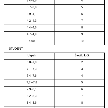
3,4–3,6
4
3,7–3,8
5
3,9–4,1
6
4,2–4,3
7
4,4–4,6
8
4,7–4,9
9
5,00
10
ŠTUDENTI:
Uspeh
Število točk
6,0–7,0
2
7,1–7,3
3
7,4–7,6
4
7,7,–7,8
5
7,9–8,1
6
8,2–8,3
7
8,4–8,6
8