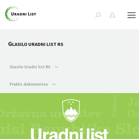
G
LASILO URADNI LIST RS
Glasilo Uradni list RS
Preklic dokumentov