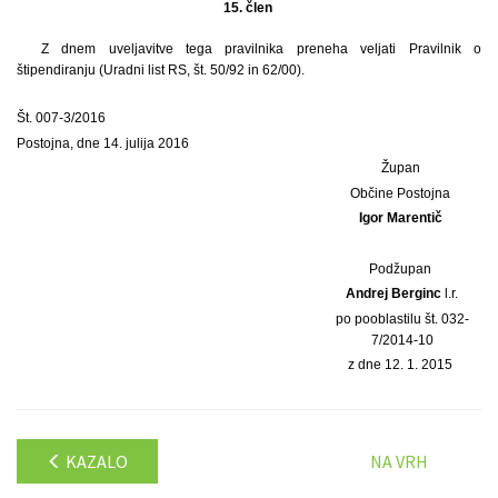
15. člen
Z dnem uveljavitve tega pravilnika preneha veljati Pravilnik o
štipendiranju (Uradni list RS, št. 50/92 in 62/00).
Št. 007-3/2016
Postojna, dne 14. julija 2016
Župan
Občine Postojna
Igor Marentič
Podžupan
Andrej Berginc
l.r.
po pooblastilu št. 032-
7/2014-10
z dne 12. 1. 2015
KAZALO
NA VRH