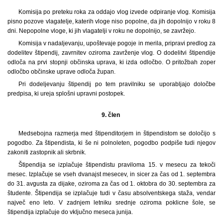
Komisija po preteku roka za oddajo vlog izvede odpiranje vlog. Komisija
pisno pozove vlagatelje, katerih vloge niso popolne, da jih dopolnijo v roku 8
dni. Nepopolne vloge, ki jih vlagatelji v roku ne dopolnijo, se zavržejo.
Komisija v nadaljevanju, upoštevaje pogoje in merila, pripravi predlog za
dodelitev štipendij, zavrnitev oziroma zavrženje vlog. O dodelitvi štipendije
odloča na prvi stopnji občinska uprava, ki izda odločbo. O pritožbah zoper
odločbo občinske uprave odloča župan.
Pri dodeljevanju štipendij po tem pravilniku se uporabljajo določbe
predpisa, ki ureja splošni upravni postopek.
9. člen
Medsebojna razmerja med štipenditorjem in štipendistom se določijo s
pogodbo. Za štipendista, ki še ni polnoleten, pogodbo podpiše tudi njegov
zakoniti zastopnik ali skrbnik.
Štipendija se izplačuje štipendistu praviloma 15. v mesecu za tekoči
mesec. Izplačuje se vseh dvanajst mesecev, in sicer za čas od 1. septembra
do 31. avgusta za dijake, oziroma za čas od 1. oktobra do 30. septembra za
študente. Štipendija se izplačuje tudi v času absolventskega staža, vendar
največ eno leto. V zadnjem letniku srednje oziroma poklicne šole, se
štipendija izplačuje do vključno meseca junija.