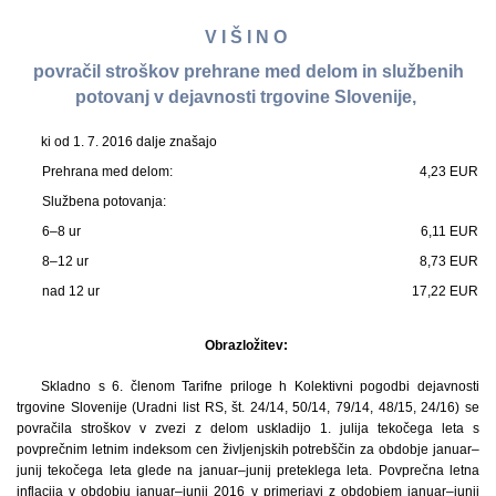
V I Š I N O
povračil stroškov prehrane med delom in službenih
potovanj v dejavnosti trgovine Slovenije,
ki od 1. 7. 2016 dalje znašajo
Prehrana med delom:
4,23 EUR
Službena potovanja:
6–8 ur
6,11 EUR
8–12 ur
8,73 EUR
nad 12 ur
17,22 EUR
Obrazložitev:
Skladno s 6. členom Tarifne priloge h Kolektivni pogodbi dejavnosti
trgovine Slovenije (Uradni list RS, št. 24/14, 50/14, 79/14, 48/15, 24/16) se
povračila stroškov v zvezi z delom uskladijo 1. julija tekočega leta s
povprečnim letnim indeksom cen življenjskih potrebščin za obdobje januar–
junij tekočega leta glede na januar–junij preteklega leta. Povprečna letna
inflacija v obdobju januar–junij 2016 v primerjavi z obdobjem januar–junij