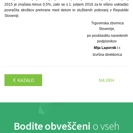
2015 je znašala minus 0,5%, zato se s 1. julijem 2016 za to višino uskladijo
povračila stroškov prehrane med delom in službenih potovanj v Republiki
Sloveniji.
Trgovinska zbornica
Slovenije,
po pooblastilu navedenih
podpisnikov
Mija Lapornik
l.r.
Izvršna direktorica
KAZALO
NA VRH
Bodite obveščeni
o vseh