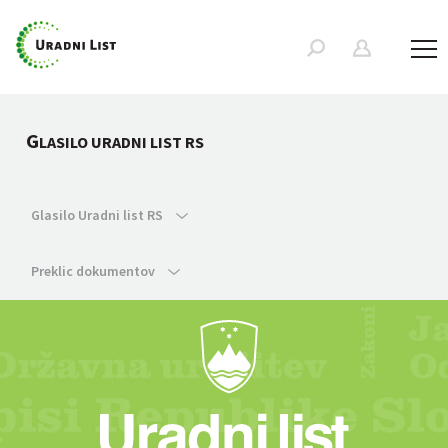
G
LASILO URADNI LIST RS
Glasilo Uradni list RS
Preklic dokumentov