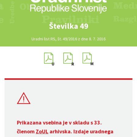
Številka 49
Uradni list RS, št. 49/2016 z dne 8. 7. 2016
Prikazana vsebina je v skladu s 33.
členom
ZoUL
arhivska. Izdaje uradnega