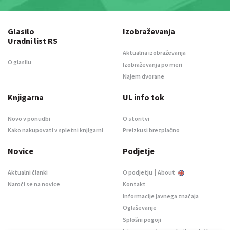
Glasilo
Izobraževanja
Uradni list RS
Aktualna izobraževanja
O glasilu
Izobraževanja po meri
Najem dvorane
Knjigarna
UL info tok
Novo v ponudbi
O storitvi
Kako nakupovati v spletni knjigarni
Preizkusi brezplačno
Novice
Podjetje
|
Aktualni članki
O podjetju
About
Naroči se na novice
Kontakt
Informacije javnega značaja
Oglaševanje
Splošni pogoji