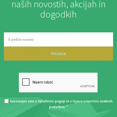
naših novostih, akcijah in
dogodkih
PRIJAVA
Seznanjen sem s
Splošnimi pogoji
in z
Izjavo o varstvu osebnih
podatkov
. *