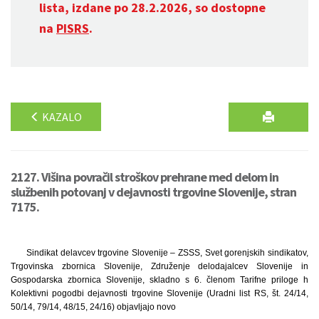
lista, izdane po 28.2.2026, so dostopne
na
PISRS
.
KAZALO
2127. Višina povračil stroškov prehrane med delom in
službenih potovanj v dejavnosti trgovine Slovenije, stran
7175.
Sindikat delavcev trgovine Slovenije – ZSSS, Svet gorenjskih sindikatov,
Trgovinska zbornica Slovenije, Združenje delodajalcev Slovenije in
Gospodarska zbornica Slovenije, skladno s 6. členom Tarifne priloge h
Kolektivni pogodbi dejavnosti trgovine Slovenije (Uradni list RS, št. 24/14,
50/14, 79/14, 48/15, 24/16) objavljajo novo