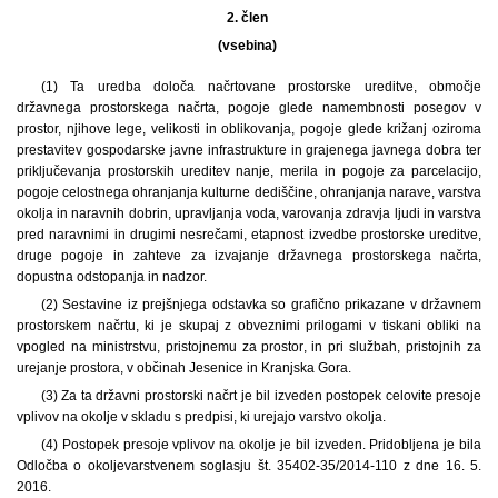
2. člen
(vsebina)
(1) Ta uredba določa načrtovane prostorske ureditve, območje
državnega prostorskega načrta, pogoje glede namembnosti posegov v
prostor, njihove lege, velikosti in oblikovanja, pogoje glede križanj oziroma
prestavitev gospodarske javne infrastrukture in grajenega javnega dobra ter
priključevanja prostorskih ureditev nanje, merila in pogoje za parcelacijo,
pogoje celostnega ohranjanja kulturne dediščine, ohranjanja narave, varstva
okolja in naravnih dobrin, upravljanja voda, varovanja zdravja ljudi in varstva
pred naravnimi in drugimi nesrečami, etapnost izvedbe prostorske ureditve,
druge pogoje in zahteve za izvajanje državnega prostorskega načrta,
dopustna odstopanja in nadzor.
(2) Sestavine iz prejšnjega odstavka so grafično prikazane v državnem
prostorskem načrtu, ki je skupaj z obveznimi prilogami v tiskani obliki na
vpogled na ministrstvu, pristojnemu za prostor, in pri službah, pristojnih za
urejanje prostora, v občinah Jesenice in Kranjska Gora.
(3) Za ta državni prostorski načrt je bil izveden postopek celovite presoje
vplivov na okolje v skladu s predpisi, ki urejajo varstvo okolja.
(4) Postopek presoje vplivov na okolje je bil izveden. Pridobljena je bila
Odločba o okoljevarstvenem soglasju št. 35402-35/2014-110 z dne 16. 5.
2016.