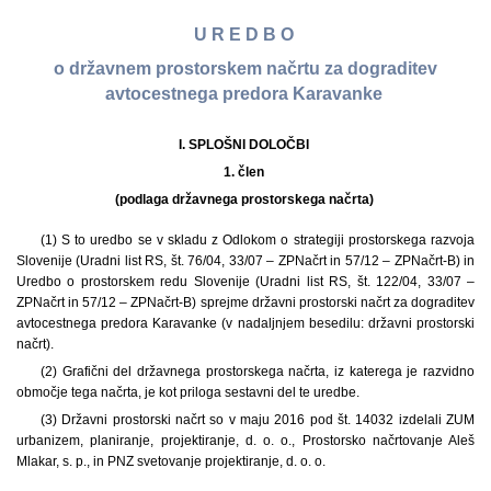
U R E D B O
o državnem prostorskem načrtu za dograditev
avtocestnega predora Karavanke
I. SPLOŠNI DOLOČBI
1. člen
(podlaga državnega prostorskega načrta)
(1) S to uredbo se v skladu z Odlokom o strategiji prostorskega razvoja
Slovenije (Uradni list RS, št. 76/04, 33/07 – ZPNačrt in 57/12 – ZPNačrt-B) in
Uredbo o prostorskem redu Slovenije (Uradni list RS, št. 122/04, 33/07 –
ZPNačrt in 57/12 – ZPNačrt-B) sprejme državni prostorski načrt za dograditev
avtocestnega predora Karavanke (v nadaljnjem besedilu: državni prostorski
načrt).
(2) Grafični del državnega prostorskega načrta, iz katerega je razvidno
območje tega načrta, je kot priloga sestavni del te uredbe.
(3) Državni prostorski načrt so v maju 2016 pod št. 14032 izdelali ZUM
urbanizem, planiranje, projektiranje, d. o. o., Prostorsko načrtovanje Aleš
Mlakar, s. p., in PNZ svetovanje projektiranje, d. o. o.