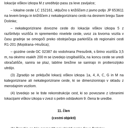
lokacije viškov izkopa M z ureditvijo pasu za leve zavijalce;
– lokalne ceste LC 152161, vključno s križiščem z javno potjo JP 653611
na levem bregu in križiščem z nekategorizirano cesto na desnem bregu Save
Dolinke;
– nekategorizirane dovozne ceste do lokacije viškov izkopa 5 z
razširitvijo vozišča in spremembo nivelete ceste, uvoz za tovorna vozila v
času gradnje se omogoči preko obstoječega parkirišča ob regionalni cesti
R1-201 (Mojstrana–Hrušica);
– gozdne ceste GC 02387 do vodohrana Presušnik, s širino vozišča 3,5
m, na okvirno vsakih 200 m se izvedejo izogibališča, na koncu ceste se uredi
obračališče, sanira se plaz, labilne brežine se sanirajo in protierozijsko
utrdijo.
(3) Zgradijo se priključki lokacij viškov izkopa 1a, 4, A, C, G in M na
kategorizirane ali nekategorizirane ceste, ki se dimenzionirajo v skladu z
merodajnim vozilom.
(4) Izvedejo se le tiste rekonstrukcije cest, ki so povezane z izbranimi
lokacijami viškov izkopa v zvezi s petim odstavkom 9. člena te uredbe.
11. člen
(cestni objekti)