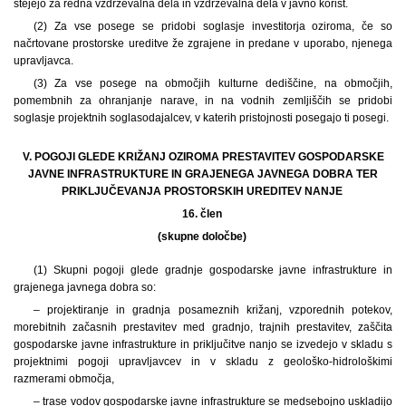
štejejo za redna vzdrževalna dela in vzdrževalna dela v javno korist.
(2) Za vse posege se pridobi soglasje investitorja oziroma, če so
načrtovane prostorske ureditve že zgrajene in predane v uporabo, njenega
upravljavca.
(3) Za vse posege na območjih kulturne dediščine, na območjih,
pomembnih za ohranjanje narave, in na vodnih zemljiščih se pridobi
soglasje projektnih soglasodajalcev, v katerih pristojnosti posegajo ti posegi.
V. POGOJI GLEDE KRIŽANJ OZIROMA PRESTAVITEV GOSPODARSKE
JAVNE INFRASTRUKTURE IN GRAJENEGA JAVNEGA DOBRA TER
PRIKLJUČEVANJA PROSTORSKIH UREDITEV NANJE
16. člen
(skupne določbe)
(1) Skupni pogoji glede gradnje gospodarske javne infrastrukture in
grajenega javnega dobra so:
– projektiranje in gradnja posameznih križanj, vzporednih potekov,
morebitnih začasnih prestavitev med gradnjo, trajnih prestavitev, zaščita
gospodarske javne infrastrukture in priključitve nanjo se izvedejo v skladu s
projektnimi pogoji upravljavcev in v skladu z geološko-hidrološkimi
razmerami območja,
– trase vodov gospodarske javne infrastrukture se medsebojno uskladijo