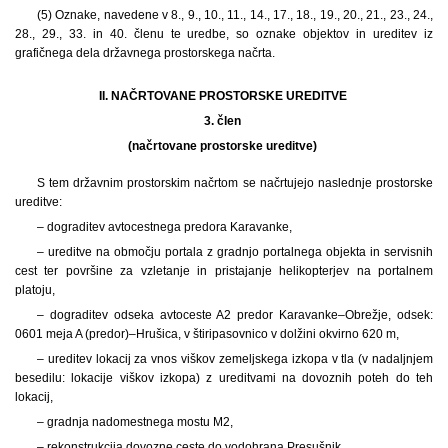
(5) Oznake, navedene v 8., 9., 10., 11., 14., 17., 18., 19., 20., 21., 23., 24.,
28., 29., 33. in 40. členu te uredbe, so oznake objektov in ureditev iz
grafičnega dela državnega prostorskega načrta.
II. NAČRTOVANE PROSTORSKE UREDITVE
3. člen
(načrtovane prostorske ureditve)
S tem državnim prostorskim načrtom se načrtujejo naslednje prostorske
ureditve:
– dograditev avtocestnega predora Karavanke,
– ureditve na območju portala z gradnjo portalnega objekta in servisnih
cest ter površine za vzletanje in pristajanje helikopterjev na portalnem
platoju,
– dograditev odseka avtoceste A2 predor Karavanke–Obrežje, odsek:
0601 meja A (predor)–Hrušica, v štiripasovnico v dolžini okvirno 620 m,
– ureditev lokacij za vnos viškov zemeljskega izkopa v tla (v nadaljnjem
besedilu: lokacije viškov izkopa) z ureditvami na dovoznih poteh do teh
lokacij,
– gradnja nadomestnega mostu M2,
– rekonstrukcija dovozne ceste do vodohrana Presušnik,