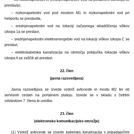
prestavijo,
– nizkonapetostni vod pod mostom M1 in nizkonapetostni vod pri
heliportu se prestavita,
– srednjenapetostni vod na lokaciji začasnega skladiščenja viškov
izkopa 1a se prestavi,
– srednjenapetostni elektroenergetski vod na lokaciji viškov izkopa C se
prestavi,
– elektrokabelska kanalizacija na območju priključka lokacije viškov
izkopa A se zaščiti ali prestavi.
22. člen
(javna razsvetljava)
Javna razsvetljava se izvede vzdolž avtoceste in mostu M2 ter ob
servisnih cestah na portalnem platoju. Izvede se v skladu s četrtim
odstavkom 7. člena te uredbe.
23. člen
(elektronsko komunikacijsko omrežje)
(1) Vzdolž avtoceste se izvede kabelska kanalizacija s pripadajočimi