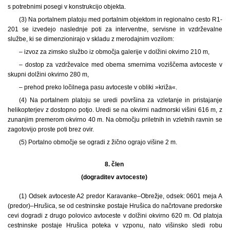
s potrebnimi posegi v konstrukcijo objekta.
(3) Na portalnem platoju med portalnim objektom in regionalno cesto R1-
201 se izvedejo naslednje poti za interventne, servisne in vzdrževalne
službe, ki se dimenzionirajo v skladu z merodajnim vozilom:
– izvoz za zimsko službo iz območja galerije v dolžini okvirno 210 m,
– dostop za vzdrževalce med obema smernima voziščema avtoceste v
skupni dolžini okvirno 280 m,
– prehod preko ločilnega pasu avtoceste v obliki »križa«.
(4) Na portalnem platoju se uredi površina za vzletanje in pristajanje
helikopterjev z dostopno potjo. Uredi se na okvirni nadmorski višini 616 m, z
zunanjim premerom okvirno 40 m. Na območju priletnih in vzletnih ravnin se
zagotovijo proste poti brez ovir.
(5) Portalno območje se ogradi z žično ograjo višine 2 m.
8. člen
(dograditev avtoceste)
(1) Odsek avtoceste A2 predor Karavanke–Obrežje, odsek: 0601 meja A
(predor)–Hrušica, se od cestninske postaje Hrušica do načrtovane predorske
cevi dogradi z drugo polovico avtoceste v dolžini okvirno 620 m. Od platoja
cestninske postaje Hrušica poteka v vzponu, nato višinsko sledi robu