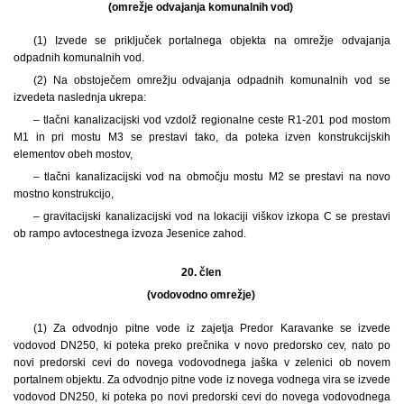
(omrežje odvajanja komunalnih vod)
(1) Izvede se priključek portalnega objekta na omrežje odvajanja
odpadnih komunalnih vod.
(2) Na obstoječem omrežju odvajanja odpadnih komunalnih vod se
izvedeta naslednja ukrepa:
– tlačni kanalizacijski vod vzdolž regionalne ceste R1-201 pod mostom
M1 in pri mostu M3 se prestavi tako, da poteka izven konstrukcijskih
elementov obeh mostov,
– tlačni kanalizacijski vod na območju mostu M2 se prestavi na novo
mostno konstrukcijo,
– gravitacijski kanalizacijski vod na lokaciji viškov izkopa C se prestavi
ob rampo avtocestnega izvoza Jesenice zahod.
20. člen
(vodovodno omrežje)
(1) Za odvodnjo pitne vode iz zajetja Predor Karavanke se izvede
vodovod DN250, ki poteka preko prečnika v novo predorsko cev, nato po
novi predorski cevi do novega vodovodnega jaška v zelenici ob novem
portalnem objektu. Za odvodnjo pitne vode iz novega vodnega vira se izvede
vodovod DN250, ki poteka po novi predorski cevi do novega vodovodnega