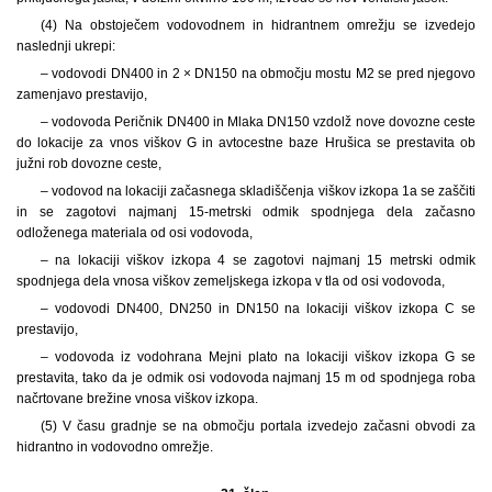
(4) Na obstoječem vodovodnem in hidrantnem omrežju se izvedejo
naslednji ukrepi:
– vodovodi DN400 in 2 × DN150 na območju mostu M2 se pred njegovo
zamenjavo prestavijo,
– vodovoda Peričnik DN400 in Mlaka DN150 vzdolž nove dovozne ceste
do lokacije za vnos viškov G in avtocestne baze Hrušica se prestavita ob
južni rob dovozne ceste,
– vodovod na lokaciji začasnega skladiščenja viškov izkopa 1a se zaščiti
in se zagotovi najmanj 15-metrski odmik spodnjega dela začasno
odloženega materiala od osi vodovoda,
– na lokaciji viškov izkopa 4 se zagotovi najmanj 15 metrski odmik
spodnjega dela vnosa viškov zemeljskega izkopa v tla od osi vodovoda,
– vodovodi DN400, DN250 in DN150 na lokaciji viškov izkopa C se
prestavijo,
– vodovoda iz vodohrana Mejni plato na lokaciji viškov izkopa G se
prestavita, tako da je odmik osi vodovoda najmanj 15 m od spodnjega roba
načrtovane brežine vnosa viškov izkopa.
(5) V času gradnje se na območju portala izvedejo začasni obvodi za
hidrantno in vodovodno omrežje.