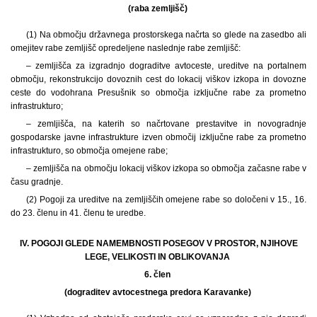
(raba zemljišč)
(1) Na območju državnega prostorskega načrta so glede na zasedbo ali
omejitev rabe zemljišč opredeljene naslednje rabe zemljišč:
– zemljišča za izgradnjo dograditve avtoceste, ureditve na portalnem
območju, rekonstrukcijo dovoznih cest do lokacij viškov izkopa in dovozne
ceste do vodohrana Presušnik so območja izključne rabe za prometno
infrastrukturo;
– zemljišča, na katerih so načrtovane prestavitve in novogradnje
gospodarske javne infrastrukture izven območij izključne rabe za prometno
infrastrukturo, so območja omejene rabe;
– zemljišča na območju lokacij viškov izkopa so območja začasne rabe v
času gradnje.
(2) Pogoji za ureditve na zemljiščih omejene rabe so določeni v 15., 16.
do 23. členu in 41. členu te uredbe.
IV. POGOJI GLEDE NAMEMBNOSTI POSEGOV V PROSTOR, NJIHOVE
LEGE, VELIKOSTI IN OBLIKOVANJA
6. člen
(dograditev avtocestnega predora Karavanke)