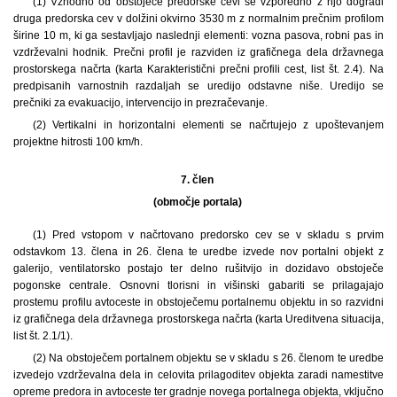
(1) Vzhodno od obstoječe predorske cevi se vzporedno z njo dogradi
druga predorska cev v dolžini okvirno 3530 m z normalnim prečnim profilom
širine 10 m, ki ga sestavljajo naslednji elementi: vozna pasova, robni pas in
vzdrževalni hodnik. Prečni profil je razviden iz grafičnega dela državnega
prostorskega načrta (karta Karakteristični prečni profili cest, list št. 2.4). Na
predpisanih varnostnih razdaljah se uredijo odstavne niše. Uredijo se
prečniki za evakuacijo, intervencijo in prezračevanje.
(2) Vertikalni in horizontalni elementi se načrtujejo z upoštevanjem
projektne hitrosti 100 km/h.
7. člen
(območje portala)
(1) Pred vstopom v načrtovano predorsko cev se v skladu s prvim
odstavkom 13. člena in 26. člena te uredbe izvede nov portalni objekt z
galerijo, ventilatorsko postajo ter delno rušitvijo in dozidavo obstoječe
pogonske centrale. Osnovni tlorisni in višinski gabariti se prilagajajo
prostemu profilu avtoceste in obstoječemu portalnemu objektu in so razvidni
iz grafičnega dela državnega prostorskega načrta (karta Ureditvena situacija,
list št. 2.1/1).
(2) Na obstoječem portalnem objektu se v skladu s 26. členom te uredbe
izvedejo vzdrževalna dela in celovita prilagoditev objekta zaradi namestitve
opreme predora in avtoceste ter gradnje novega portalnega objekta, vključno