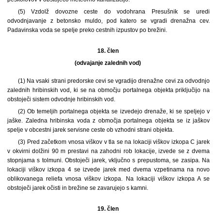
(5) Vzdolž dovozne ceste do vodohrana Presušnik se uredi
odvodnjavanje z betonsko muldo, pod katero se vgradi drenažna cev.
Padavinska voda se spelje preko cestnih izpustov po brežini.
18. člen
(odvajanje zalednih vod)
(1) Na vsaki strani predorske cevi se vgradijo drenažne cevi za odvodnjo
zalednih hribinskih vod, ki se na območju portalnega objekta priključijo na
obstoječi sistem odvodnje hribinskih vod.
(2) Ob temeljih portalnega objekta se izvedejo drenaže, ki se speljejo v
jaške. Zaledna hribinska voda z območja portalnega objekta se iz jaškov
spelje v obcestni jarek servisne ceste ob vzhodni strani objekta.
(3) Pred začetkom vnosa viškov v tla se na lokaciji viškov izkopa C jarek
v okvirni dolžini 90 m prestavi na zahodni rob lokacije, izvede se z dvema
stopnjama s tolmuni. Obstoječi jarek, vključno s prepustoma, se zasipa. Na
lokaciji viškov izkopa 4 se izvede jarek med dvema vzpetinama na novo
oblikovanega reliefa vnosa viškov izkopa. Na lokaciji viškov izkopa A se
obstoječi jarek očisti in brežine se zavarujejo s kamni.
19. člen