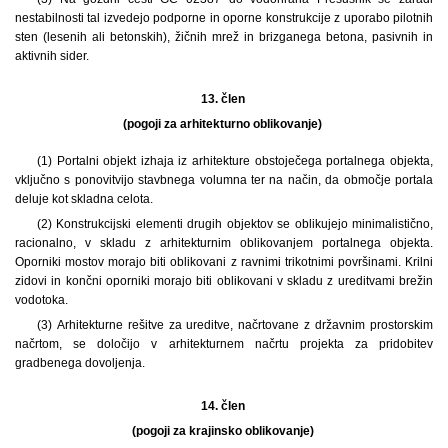
nestabilnosti tal izvedejo podporne in oporne konstrukcije z uporabo pilotnih
sten (lesenih ali betonskih), žičnih mrež in brizganega betona, pasivnih in
aktivnih sider.
13. člen
(pogoji za arhitekturno oblikovanje)
(1) Portalni objekt izhaja iz arhitekture obstoječega portalnega objekta,
vključno s ponovitvijo stavbnega volumna ter na način, da območje portala
deluje kot skladna celota.
(2) Konstrukcijski elementi drugih objektov se oblikujejo minimalistično,
racionalno, v skladu z arhitekturnim oblikovanjem portalnega objekta.
Oporniki mostov morajo biti oblikovani z ravnimi trikotnimi površinami. Krilni
zidovi in končni oporniki morajo biti oblikovani v skladu z ureditvami brežin
vodotoka.
(3) Arhitekturne rešitve za ureditve, načrtovane z državnim prostorskim
načrtom, se določijo v arhitekturnem načrtu projekta za pridobitev
gradbenega dovoljenja.
14. člen
(pogoji za krajinsko oblikovanje)