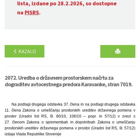
lista, izdane po 28.2.2026, so dostopne
na
PISRS
.
KAZALO
2072. Uredba o državnem prostorskem načrtu za
dograditev avtocestnega predora Karavanke, stran 7019.
Na podlagi drugega odstavka 37. člena in na podlagi drugega odstavka
11. člena Zakona o umeščanju prostorskih ureditev državnega pomena v
prostor (Uradni list RS, št. 80/10, 106/10 – popr. in 57/12) v zvezi s
27. členom Zakona o spremembah in dopolnitvah Zakona o umeščanju
prostorskih ureditev državnega pomena v prostor (Uradni list RS, št. 57/12)
izdaja Vlada Republike Slovenije