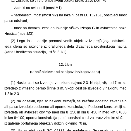
(1) Zgradijo se trije premostitveni objekti preko Save Dolinke:
– viadukt na avtocesti (most M1),
– nadomestni most (most M2) na lokalni cesti LC 152161, obstoječi most
pa se odstrani,
– most na dovozni cesti do lokacije viškov izkopa G in avtocestne baze
Hrušica (most M3).
(2) Lega in dimenzije premostitvenih objektov iz prejšnjega odstavka
tega člena so razvidne iz grafičnega dela državnega prostorskega načrta
(karta Ureditvena situacija, list št. 2.1/1).
12. člen
(tehnični elementi nasipov in vkopov cest)
(1) Nasipi cest se izvedejo v naklonu največ 2:3. Nasipi, višji od 7 m, se
izvedejo z vmesno bermo širine 3 m. Vkopi cest se izvedejo v naklonu med
1:2 in 2:3.
(2) Na odsekih, kjer so nakloni strmejši, se brežine dodatno zavarujejo
ali pa se izvedejo podporne ali oporne konstrukcije. Podporni konstrukciji se
izvedeta ob avtocesti okvirno med km 8+250 in km 8+450 in med km 8+050
in km 8+100, oporna konstrukcija pa ob servisni cesti za izvoz zimske službe
iz galerije portalnega objekta v dolžini okvirno 70 m.
(3) Na gozdni cesti GC 02387 do vodohrana Presušnik se zaradi