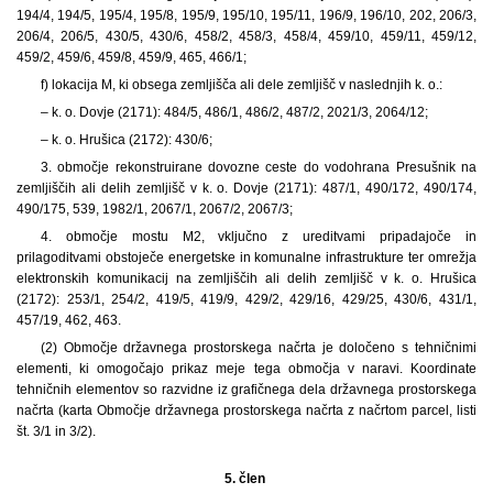
194/4, 194/5, 195/4, 195/8, 195/9, 195/10, 195/11, 196/9, 196/10, 202, 206/3,
206/4, 206/5, 430/5, 430/6, 458/2, 458/3, 458/4, 459/10, 459/11, 459/12,
459/2, 459/6, 459/8, 459/9, 465, 466/1;
f) lokacija M, ki obsega zemljišča ali dele zemljišč v naslednjih k. o.:
– k. o. Dovje (2171): 484/5, 486/1, 486/2, 487/2, 2021/3, 2064/12;
– k. o. Hrušica (2172): 430/6;
3. območje rekonstruirane dovozne ceste do vodohrana Presušnik na
zemljiščih ali delih zemljišč v k. o. Dovje (2171): 487/1, 490/172, 490/174,
490/175, 539, 1982/1, 2067/1, 2067/2, 2067/3;
4. območje mostu M2, vključno z ureditvami pripadajoče in
prilagoditvami obstoječe energetske in komunalne infrastrukture ter omrežja
elektronskih komunikacij na zemljiščih ali delih zemljišč v k. o. Hrušica
(2172): 253/1, 254/2, 419/5, 419/9, 429/2, 429/16, 429/25, 430/6, 431/1,
457/19, 462, 463.
(2) Območje državnega prostorskega načrta je določeno s tehničnimi
elementi, ki omogočajo prikaz meje tega območja v naravi. Koordinate
tehničnih elementov so razvidne iz grafičnega dela državnega prostorskega
načrta (karta Območje državnega prostorskega načrta z načrtom parcel, listi
št. 3/1 in 3/2).
5. člen