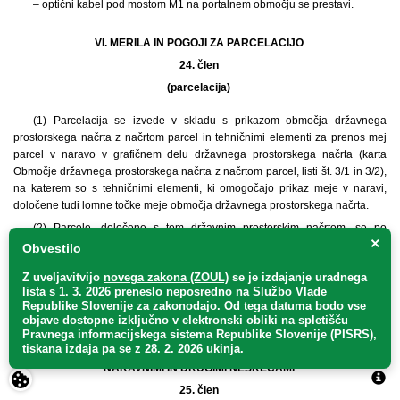
– optični kabel pod mostom M1 na portalnem območju se prestavi.
VI. MERILA IN POGOJI ZA PARCELACIJO
24. člen
(parcelacija)
(1) Parcelacija se izvede v skladu s prikazom območja državnega
prostorskega načrta z načrtom parcel in tehničnimi elementi za prenos mej
parcel v naravo v grafičnem delu državnega prostorskega načrta (karta
Območje državnega prostorskega načrta z načrtom parcel, listi št. 3/1 in 3/2),
na katerem so s tehničnimi elementi, ki omogočajo prikaz meje v naravi,
določene tudi lomne točke meje območja državnega prostorskega načrta.
(2) Parcele, določene s tem državnim prostorskim načrtom, se po
×
izvedenih posegih lahko delijo v skladu z izvedenim stanjem na podlagi
Obvestilo
lastništva ali upravljanja ter se po namembnosti sosednjih območij pripojijo k
Z uveljavitvijo
novega zakona (ZOUL)
se je
izdajanje uradnega
sosednjim parcelam.
lista s 1. 3. 2026 preneslo
neposredno
na Službo Vlade
Republike Slovenije za zakonodajo
. Od tega datuma bodo vse
VII. POGOJI CELOSTNEGA OHRANJANJA KULTURNE DEDIŠČINE,
objave dostopne izključno v elektronski obliki na spletišču
OHRANJANJA NARAVE, VARSTVA OKOLJA IN NARAVNIH DOBRIN,
Pravnega informacijskega sistema Republike Slovenije (PISRS),
tiskana izdaja pa se z 28. 2. 2026 ukinja.
UPRAVLJANJA VODA, VAROVANJA ZDRAVJA LJUDI IN VARSTVA PRED
NARAVNIMI IN DRUGIMI NESREČAMI
25. člen