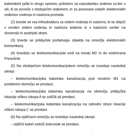
kabelskimi jaški in drugo opremo, potrebno za vzpostavitev sistema za klic v
sili, ki se poveže z obstoječim sistemom, in za povezavo ostalih elektronskih
sistemov vodenja in nadzora prometa.
(2) Izvede se vsa infrastruktura za sistem vodenja in nadzora, ki se vključi
v enoten sistem vodenja in nadzora sistema in v nadzorni center na
slovenski in avstrijski strani.
(3) Izvede se priključek portalnega objekta na omrežje elektronskih
komunikacij.
(4) Izvedejo se telekomunikacijski vodi na mostu M2 in do vodohrana
Presušnik.
(5) Na obstoječem telekomunikacijskem omrežju se izvedejo naslednji
ukrepi:
– telekomunikacijska kabelska kanalizacija pod mostom M1 na
portalnem območju se prestavi,
– telekomunikacijska kabelska kanalizacija na območju priključka
lokacije viškov izkopa A se zaščiti ali prestavi,
– telekomunikacijska kabelska kanalizacija na zahodni strani lokacije
viškov izkopa C se prestavi.
(6) Na optičnem omrežju se izvedejo naslednji ukrepi:
– optični kabel vzdolž avtoceste se prestavi,