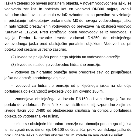
jaška v zelenici ob novem portalnem objektu. V novem vodovodnem jašku se
vodovoda združita in potekata kot en vodovod DN300 najprej vzdolž
zahodne strani avtoceste, nato vzdolž vzhodne, mimo površine za vzletanje
in pristajanje helikopterjev, preko mostu M3 do novega vodovodnega jaška
in nato vzdolž prestavljenih vodovodov do prevezave na obstoječi vodovod
Karavanke LTŽ250. Pred združitvijo obeh vodovodov se iz vodovoda iz
zajetja Predor Karavanke izvede vodovod DN250 do obstoječega
vodovodnega jaška pred obstoječim portalnim objektom. Vodovodi se pri
poteku pod cestami ustrezno zaščitijo.
(2) Izvede se priključek portalnega objekta na vodovodno omrežje.
(3) Izvede se naslednje vodovodno hidrantno omrežje:
– vodovod za hidrantno omrežje nove predorske cevi od priključnega
jaška na območju portalnega objekta,
– vodovod za hidrantno omrežje od priključnega jaška na območju
portalnega objekta vzdolž avtoceste v dolžini okvirno 180 m,
– zamenjava obstoječega vodovoda DN150 od ventilskega jaška na
portalu do vodohrana Presušnik z novim istih dimenzij, vzporedno z njim se
izvede tlačni vod DN80 od obstoječega črpališča na območju portalnega
objekta do vodohrana Presušnik,
– ukine se obstoječe hidrantno omrežje na območju portalnega objekta
ter se zgradi novo dimenzije DN100 od črpališča, preko ventilskega jaška do
priključnega jaška, v dolžini okvirno 190 m; izvede se nov ventilski jašek.