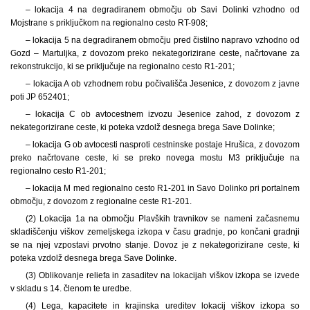
– lokacija 4 na degradiranem območju ob Savi Dolinki vzhodno od
Mojstrane s priključkom na regionalno cesto RT-908;
– lokacija 5 na degradiranem območju pred čistilno napravo vzhodno od
Gozd – Martuljka, z dovozom preko nekategorizirane ceste, načrtovane za
rekonstrukcijo, ki se priključuje na regionalno cesto R1-201;
– lokacija A ob vzhodnem robu počivališča Jesenice, z dovozom z javne
poti JP 652401;
– lokacija C ob avtocestnem izvozu Jesenice zahod, z dovozom z
nekategorizirane ceste, ki poteka vzdolž desnega brega Save Dolinke;
– lokacija G ob avtocesti nasproti cestninske postaje Hrušica, z dovozom
preko načrtovane ceste, ki se preko novega mostu M3 priključuje na
regionalno cesto R1-201;
– lokacija M med regionalno cesto R1-201 in Savo Dolinko pri portalnem
območju, z dovozom z regionalne ceste R1-201.
(2) Lokacija 1a na območju Plavških travnikov se nameni začasnemu
skladiščenju viškov zemeljskega izkopa v času gradnje, po končani gradnji
se na njej vzpostavi prvotno stanje. Dovoz je z nekategorizirane ceste, ki
poteka vzdolž desnega brega Save Dolinke.
(3) Oblikovanje reliefa in zasaditev na lokacijah viškov izkopa se izvede
v skladu s 14. členom te uredbe.
(4) Lega, kapacitete in krajinska ureditev lokacij viškov izkopa so