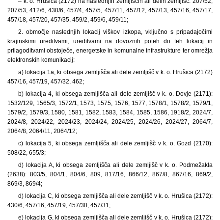
– k. o. Hrušica (2172) na naslednjih zemljiščih ali delih zemljišč: 207/52,
207/53, 412/6, 430/6, 457/4, 457/5, 457/11, 457/12, 457/13, 457/16, 457/17,
457/18, 457/20, 457/35, 459/2, 459/6, 459/11;
2. območje naslednjih lokacij viškov izkopa, vključno s pripadajočimi
krajinskimi ureditvami, ureditvami na dovoznih poteh do teh lokacij in
prilagoditvami obstoječe, energetske in komunalne infrastrukture ter omrežja
elektronskih komunikacij:
a) lokacija 1a, ki obsega zemljišča ali dele zemljišč v k. o. Hrušica (2172)
457/16, 457/19, 457/32, 462;
b) lokacija 4, ki obsega zemljišča ali dele zemljišč v k. o. Dovje (2171):
1532/129, 1565/3, 1572/1, 1573, 1575, 1576, 1577, 1578/1, 1578/2, 1579/1,
1579/2, 1579/3, 1580, 1581, 1582, 1583, 1584, 1585, 1586, 1918/2, 2024/7,
2024/8, 2024/22, 2024/23, 2024/24, 2024/25, 2024/26, 2024/27, 2064/7,
2064/8, 2064/11, 2064/12;
c) lokacija 5, ki obsega zemljišča ali dele zemljišč v k. o. Gozd (2170):
508/22, 655/3;
d) lokacija A, ki obsega zemljišča ali dele zemljišč v k. o. Podmežakla
(2638): 803/5, 804/1, 804/6, 809, 817/16, 866/12, 867/8, 867/16, 869/2,
869/3, 869/4;
d) lokacija C, ki obsega zemljišča ali dele zemljišč v k. o. Hrušica (2172):
430/6, 457/16, 457/19, 457/30, 457/31;
e) lokacija G, ki obsega zemljišča ali dele zemljišč v k. o. Hrušica (2172):