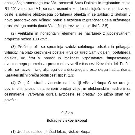
obstoječega smernega vozišča, premosti Savo Dolinko in regionalno cesto
R1-201 z mostom M1, se nato usmeri v koridor obstoječe servisne izvozne
ceste iz galerije obstoječega portalnega objekta in se zaključi z iztekom v
novo predorsko cev. Višinski potek je razviden iz grafičnega dela državnega
prostorskega načrta (karta Vzdolžni prerez avtoceste, list št. 2.5).
(2) Vertikalni in horizontalni elementi se načrtujejo z upoštevanjem
projektne hitrosti 100 km/h.
(3) Prečni profil se spreminja vzdolž celotnega odseka in prilagaja
vključitvi na plato cestninske postaje Hrušica, ureditvam v galeriji portalnega
objekta, vključitvi v predor in možnosti vzpostavitve štiripasovnega
dvosmernega prometa za preusmeritev vozil v času vzdrževalnih del. Prečni
profili so razvidni iz grafičnega dela državnega prostorskega načrta (karta
Karakteristični prečni profili cest, list št. 2.3).
(4) Ob južni strani avtoceste na lokaciji viškov izkopa G se uredijo
površine in prostori, namenjeni prodaji vinjet in elektronskim medijem za
cestninjenje. Varovalna ograja avtoceste se prestavi ob južno stran teh
površin.
9. člen
(lokacije viškov izkopa)
(1) Uredi se naslednjih šest lokacij viškov izkopa: