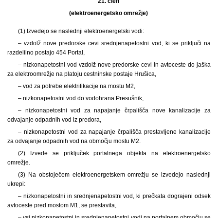
21. člen
(elektroenergetsko omrežje)
(1) Izvedejo se naslednji elektroenergetski vodi:
– vzdolž nove predorske cevi srednjenapetostni vod, ki se priključi na
razdelilno postajo 454 Portal,
– nizkonapetostni vod vzdolž nove predorske cevi in avtoceste do jaška
za elektroomrežje na platoju cestninske postaje Hrušica,
– vod za potrebe elektrifikacije na mostu M2,
– nizkonapetostni vod do vodohrana Presušnik,
– nizkonapetostni vod za napajanje črpališča nove kanalizacije za
odvajanje odpadnih vod iz predora,
– nizkonapetostni vod za napajanje črpališča prestavljene kanalizacije
za odvajanje odpadnih vod na območju mostu M2.
(2) Izvede se priključek portalnega objekta na elektroenergetsko
omrežje.
(3) Na obstoječem elektroenergetskem omrežju se izvedejo naslednji
ukrepi:
– nizkonapetostni in srednjenapetostni vod, ki prečkata dograjeni odsek
avtoceste pred mostom M1, se prestavita,
– vsi nizkonapetostni in srednjenapetostni vodi na portalnem območju se