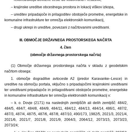
– krajinske ureditve obcestnega prostora in lokacij viškov izkopa,
– ureditev pripadajoče in prilagoditev obstoječe prometne, energetske in
komunalne infrastrukture ter omrežja elektronskih komunikacij,
– drugi ukrepi in ureditve, povezani z načrtovanimi ureditvami.
III. OBMOČJE DRŽAVNEGA PROSTORSKEGA NAČRTA
4. člen
(območje državnega prostorskega načrta)
(1) Območje državnega prostorskega načrta v skladu z geodetskim
načrtom obsega:
1. območje dograditve avtoceste A2 (predor Karavanke–Lesce) in
ureditve na območju portala, vključno s pripadajočimi krajinskimi ureditvami
ter ureditvami pripadajoče in prilagoditvami obstoječe prometne, energetske
in komunalne infrastrukture ter omrežja elektronskih komunikacij v:
– k. o. Dovje (2171) na naslednjih zemljiščih ali delih zemljišč: 484/2,
484/5, 484/7, 484/8, 484/9, 484/11, 484/12, 484/13, 484/14, 486/1, 487/2,
487/3, 487/4, 487/5, 487/6, 487/8, 487/10, 490/173, 1982/5, 2021/3, 2021/4,
2021/6, 2021/7, 2021/8, 2021/9, 2064/3, 2064/12, 2073/15, 2073/23,
2073/24;