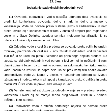
17. člen
(odvajanje padavinskih in odpadnih vod)
(1) Odvodnja padavinskih vod s cestišča odprtega dela avtoceste se
uredi kot kontrolirana odvodnja, delno z jarki in delno z meteorno
kanalizacijo. Voda se odvede preko sistema jarkov v zadrževalnik in nato
preko lovilca olj s koalescentnim filtrom v obstoječ prepust pod regionalno
cesto in v Savo Dolinko. Izvedeta se niza meteorne kanalizacije, ki se
iztečeta v lovilec olj s koalescentnim filtrom.
(2) Odpadne vode s cestišča predora se odvajajo preko votlih betonskih
robnikov, položenih ob cestišče v nov zbiralnik odpadnih vod kapacitete
3
100 m
, ki se uredi na platoju vzhodno od portalnega objekta predora. Na
izpustu se zbiralnik odpadnih vod opremi z lovilcem olj in peščenim filtrom,
glavni zbiralni bazen pa z merilno opremo za avtomatsko kemijsko analizo
vode. Zasun na izpustu se odpre šele, ko se prek kemijskih analiz dokaže
sprejemljivost vode za izpust v okolje, v nasprotnem primeru se izvede
izčrpavanje in odvoz tekočin ali izpust v kanalizacijo preko črpališča in preko
mostu M3. Čista voda se preko jarka odvaja v Savo.
(3) Vsi elementi infrastrukture za odvodnjavanje se v predoru izvedejo
vodotesno. Lovilci olj se morajo redno pregledovati, čistiti in v primeru
poškodb takoj sanirati.
(4) Padavinska voda s strešin portalnega objekta se odvede preko
peskolovov v obstoječo meteorno kanalizacijo.