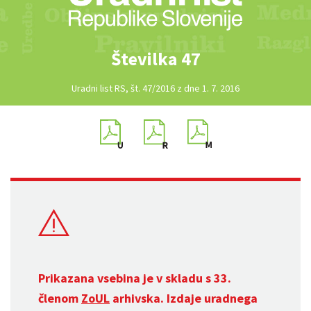
Številka 47
Uradni list RS, št. 47/2016 z dne 1. 7. 2016
Prikazana vsebina je v skladu s 33.
členom
ZoUL
arhivska. Izdaje uradnega