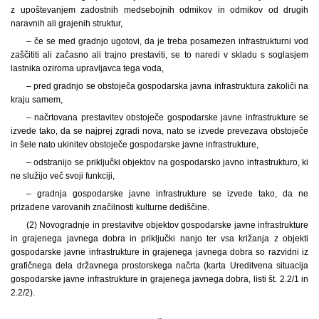
z upoštevanjem zadostnih medsebojnih odmikov in odmikov od drugih
naravnih ali grajenih struktur,
– če se med gradnjo ugotovi, da je treba posamezen infrastrukturni vod
zaščititi ali začasno ali trajno prestaviti, se to naredi v skladu s soglasjem
lastnika oziroma upravljavca tega voda,
– pred gradnjo se obstoječa gospodarska javna infrastruktura zakoliči na
kraju samem,
– načrtovana prestavitev obstoječe gospodarske javne infrastrukture se
izvede tako, da se najprej zgradi nova, nato se izvede prevezava obstoječe
in šele nato ukinitev obstoječe gospodarske javne infrastrukture,
– odstranijo se priključki objektov na gospodarsko javno infrastrukturo, ki
ne služijo več svoji funkciji,
– gradnja gospodarske javne infrastrukture se izvede tako, da ne
prizadene varovanih značilnosti kulturne dediščine.
(2) Novogradnje in prestavitve objektov gospodarske javne infrastrukture
in grajenega javnega dobra in priključki nanjo ter vsa križanja z objekti
gospodarske javne infrastrukture in grajenega javnega dobra so razvidni iz
grafičnega dela državnega prostorskega načrta (karta Ureditvena situacija
gospodarske javne infrastrukture in grajenega javnega dobra, listi št. 2.2/1 in
2.2/2).