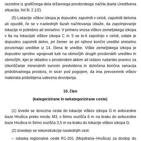
razvidne iz grafičnega dela državnega prostorskega načrta (karta Ureditvena
situacija, list št. 2.1/2).
(5) Lokacije viškov izkopa je dopustno zapolniti v celoti, zapolniti deloma
ali opustiti, če se v naslednjih fazah načrtovanja izkaže, da zapolnjevanje
lokacije ni potrebno ali smiselno. V primeru vnosa viškov zemeljskega izkopa
v tla na lokacijah viškov izkopa C in 5 se le-ti zapolnijo v celoti, ostale je
dopustno zapolniti delno, pri čemer se pri njihovi končni ureditvi smiselno
povzemajo ureditve iz 14. člena te uredbe. Viške zemeljskega izkopa je
dopustno sprotno vgrajevati tudi na območjih drugih prostorskih ureditev in
območjih, kjer je skladno s prostorskim aktom ali izdano rudarsko pravico za
izkoriščanje mineralnih surovin predvidena in določena končna sanacija
pridobivalnega prostora, in sicer pod pogojem, da ima prevzemnik viškov
materiala pridobljena ustrezna dovoljenja.
10. člen
(kategorizirane in nekategorizirane ceste)
(1) Izvede se dovozna cesta do lokacije viškov izkopa G in avtocestne
baze Hrušica preko mostu M3, s širino vozišča 6 m na kraku do avtocestne
baze Hrušica in širino vozišča 3,5 m na kraku do lokacije viškov izkopa G.
(2) Izvedejo se rekonstrukcije naslednjih cest:
– odseka regionalne ceste R1-201 (Mojstrana–Hrušica) za dostop do