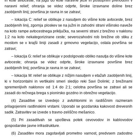
in kote avtoceste, na jugu do kote naravne ježe in postopnim prehodom v
naravni relief; ohranja se videz odprte, široke izravnane doline brez
zaobljenih linij; površina je ravna in se zatravi;
– lokacija C: relief se oblikuje z nasutjem do višine kote avtoceste, brez
zaobljenih linij, zgornja ploskev se na južni in zahodni strani višinsko naveže
na koto rampe avtocestnega priključka, na severni strani z brežino v naklonu
1:2 na koto nekategorizirane ceste; severozahodni rob brežine ob stiku z
mostom se v krajši liniji zasadi z grmovno vegetacijo, ostala površina se
zatravi;
– lokacija G: relief se oblikuje v podolgovato obliko nasutja do višine kote
avtoceste; ohranja se videz odprte, široke izravnane površine brez
zaobljenih linij; površina je ravna in se zatravi;
– lokacija M: relief se oblikuje z nižjim nasutjem v etažah zaobljenih linij,
ki v horizontalni in vertikalni smeri sledijo reki Savi Dolinki; z brežinami
spremenljivih naklonov od 1:4 do 2:1; celotna površina se zatravi ali se
zasadi do rečnega brega s pionirsko gozdno in obrežno vegetacijo.
(4) Zasaditve se izvedejo z avtohtonimi in rastiščnim razmeram
prilagojenimi rastlinskimi vrstami. Uporabi se gozdarska kakovost drevesnih
sadik. Zatravitev se izvede s travno-zeliščno mešanico.
(5) Pri zasaditvah se upošteva potek cevovodov in kablovodov
gospodarske javne infrastrukture.
(6) Zasaditev mora zagotavljati prometno varnost, predvsem zadostno