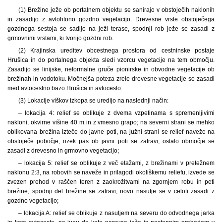
(1) Brežine ježe ob portalnem objektu se sanirajo v obstoječih naklonih
in zasadijo z avtohtono gozdno vegetacijo. Drevesne vrste obstoječega
gozdnega sestoja se sadijo na ježi terase, spodnji rob ježe se zasadi z
grmovnimi vrstami, ki tvorijo gozdni rob.
(2) Krajinska ureditev obcestnega prostora od cestninske postaje
Hrušica in do portalnega objekta sledi vzorcu vegetacije na tem območju.
Zasadijo se linijske, neformalne gruče pionirske in obvodne vegetacije ob
brežinah in vodotoku. Močnejša poteza zrele drevesne vegetacije se zasadi
med avtocestno bazo Hrušica in avtocesto.
(3) Lokacije viškov izkopa se uredijo na naslednji način:
– lokacija 4: relief se oblikuje z dvema vzpetinama s spremenljivimi
nakloni, okvirne višine 40 m in z vmesno grapo; na severni strani se mehko
oblikovana brežina izteče do javne poti, na južni strani se relief naveže na
obstoječe pobočje; ozek pas ob javni poti se zatravi, ostalo območje se
zasadi z drevesno in grmovno vegetacijo;
– lokacija 5: relief se oblikuje z več etažami, z brežinami v pretežnem
naklonu 2:3, na robovih se naveže in prilagodi okoliškemu reliefu, izvede se
zvezen prehod v raščen teren z zaokrožitvami na zgornjem robu in peti
brežine; spodnji del brežine se zatravi, novo nasutje se v celoti zasadi z
gozdno vegetacijo;
– lokacija A: relief se oblikuje z nasutjem na severu do odvodnega jarka