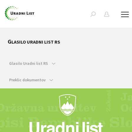
G
LASILO URADNI LIST RS
Glasilo Uradni list RS
Preklic dokumentov