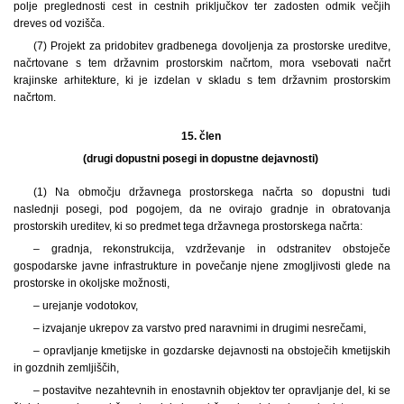
polje preglednosti cest in cestnih priključkov ter zadosten odmik večjih
dreves od vozišča.
(7) Projekt za pridobitev gradbenega dovoljenja za prostorske ureditve,
načrtovane s tem državnim prostorskim načrtom, mora vsebovati načrt
krajinske arhitekture, ki je izdelan v skladu s tem državnim prostorskim
načrtom.
15. člen
(drugi dopustni posegi in dopustne dejavnosti)
(1) Na območju državnega prostorskega načrta so dopustni tudi
naslednji posegi, pod pogojem, da ne ovirajo gradnje in obratovanja
prostorskih ureditev, ki so predmet tega državnega prostorskega načrta:
– gradnja, rekonstrukcija, vzdrževanje in odstranitev obstoječe
gospodarske javne infrastrukture in povečanje njene zmogljivosti glede na
prostorske in okoljske možnosti,
– urejanje vodotokov,
– izvajanje ukrepov za varstvo pred naravnimi in drugimi nesrečami,
– opravljanje kmetijske in gozdarske dejavnosti na obstoječih kmetijskih
in gozdnih zemljiščih,
– postavitve nezahtevnih in enostavnih objektov ter opravljanje del, ki se