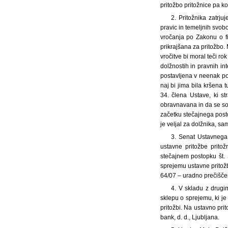
pritožbo pritožnice pa ko
2. Pritožnika zatrju
pravic in temeljnih svobo
vročanja po Zakonu o f
prikrajšana za pritožbo.
vročitve bi moral teči ro
dolžnostih in pravnih in
postavljena v neenak po
naj bi jima bila kršena 
34. člena Ustave, ki st
obravnavana in da se so
začetku stečajnega posto
je veljal za dolžnika, s
3. Senat Ustavnega 
ustavne pritožbe prito
stečajnem postopku št. 
sprejemu ustavne pritož
64/07 – uradno prečiščen
4. V skladu z drugi
sklepu o sprejemu, ki je 
pritožbi. Na ustavno pri
bank, d. d., Ljubljana.