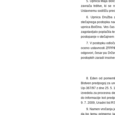
5. Upnica Maja Bolči
zavrača trditve, ki se 
Ustavnemu sodišču predl
6. Upnica Družba za
stečajnega postopka nad
upnica Bolčina. Ves čas
zagotavljalo poplačila te
postopanje v stečajnem p
7. V postopku odloč
oceno ustavnosti ZFPPI
odgovori, česar pa Držav
postopkih zaradi insolvent
8.
Eden od pomembne
Bistven predpogoj za ure
Up-367/97 z dne 25. 5. 1
izvedela za procesna dej
do informacije kot predp
9. 7. 2009, Uradni list RS
9. Namen vročanja je
da bo temu primerno lah