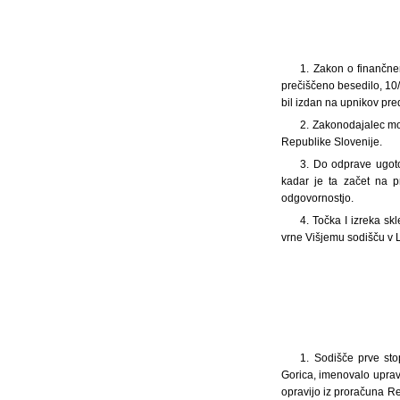
1. Zakon o finančne
prečiščeno besedilo, 10/
bil izdan na upnikov pre
2. Zakonodajalec mor
Republike Slovenije.
3. Do odprave ugoto
kadar je ta začet na p
odgovornostjo.
4. Točka I izreka sk
vrne Višjemu sodišču v L
1.
Sodišče prve sto
Gorica, imenovalo upravit
opravijo iz proračuna Re