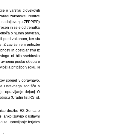
cije o varstvu človekovih
a zaradi zakonske ureditve
v nadaljevanju ZFPPIPP)
ročen in šele od trenutka
 odloča o njunih pravicah,
sti pred zakonom, ker sta
e. Z zavrženjem pritožbe
bnosti in dostojanstva iz
 vloga ni bila vsebinsko
 Pravnemu pouku sklepa o
ožila pritožbo v roku, ki
kov sprejel v obravnavo,
tve Ustavnega sodišča v
je opravljanje dejanj. O
šču (Uradni list RS, št.
nice družbe ES Gorica o
e lahko izjavijo o ustavni
a za upravljanje terjatev