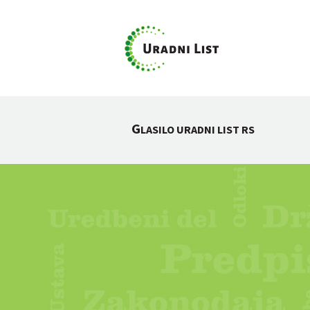
G
LASILO URADNI LIST RS