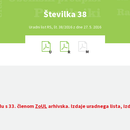
Številka 38
Uradni list RS, št. 38/2016 z dne 27. 5. 2016
du s 33. členom
ZoUL
arhivska. Izdaje uradnega lista, iz