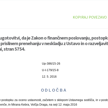
KOPIRAJ POVEZAVO
ugotovitvi, da je Zakon o finančnem poslovanju, postopki
 prisilnem prenehanju v neskladju z Ustavo in o razveljavit
i, stran 5754.
Up-386/15-26
U-I-179/15-8
12. 5. 2016
O D L O Č B A
v postopku za oceno ustavnosti, začetem s sklepom Ustavnega sodišča, in v post
Renče, in Mirana Kebra, Volčja Draga, na seji 12. maja 2016