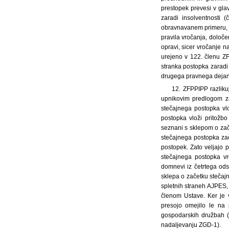
prestopek prevesi v glav
zaradi insolventnosti (
obravnavanem primeru, se
pravila vročanja, določ
opravi, sicer vročanje n
urejeno v 122. členu ZF
stranka postopka zaradi
drugega pravnega dejanj
12. ZFPPIPP razliku
upnikovim predlogom za
stečajnega postopka vl
postopka vloži pritožb
seznani s sklepom o zače
stečajnega postopka zač
postopek. Zato veljajo 
stečajnega postopka vr
domnevi iz četrtega odst
sklepa o začetku steča
spletnih straneh AJPES, 
členom Ustave. Ker je 
presojo omejilo le na
gospodarskih družbah (U
nadaljevanju ZGD-1).