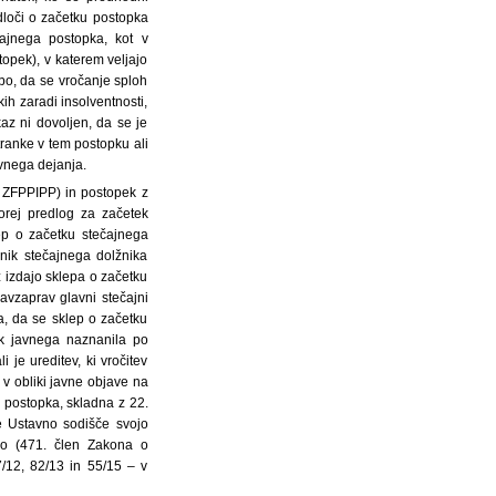
odloči o začetku postopka
ajnega postopka, kot v
topek), v katerem veljajo
bo, da se vročanje sploh
ih zaradi insolventnosti,
az ni dovoljen, da se je
ranke v tem postopku ali
vnega dejanja.
 ZFPPIPP) in postopek z
orej predlog za začetek
ep o začetku stečajnega
nik stečajnega dolžnika
z izdajo sklepa o začetku
avzaprav glavni stečajni
a, da se sklep o začetku
ek javnega naznanila po
 je ureditev, ki vročitev
 obliki javne objave na
a postopka, skladna z 22.
e Ustavno sodišče svojo
jo (471. člen Zakona o
7/12, 82/13 in 55/15 – v