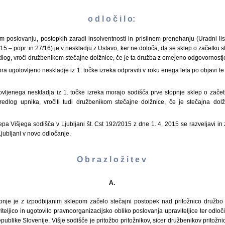
o d l o č i l o:
m poslovanju, postopkih zaradi insolventnosti in prisilnem prenehanju (Uradni lis
15 – popr. in 27/16) je v neskladju z Ustavo, ker ne določa, da se sklep o začetku s
dlog, vroči družbenikom stečajne dolžnice, če je ta družba z omejeno odgovornostj
a ugotovljeno neskladje iz 1. točke izreka odpraviti v roku enega leta po objavi t
vljenega neskladja iz 1. točke izreka morajo sodišča prve stopnje sklep o zače
redlog upnika, vročiti tudi družbenikom stečajne dolžnice, če je stečajna do
lepa Višjega sodišča v Ljubljani št. Cst 192/2015 z dne 1. 4. 2015 se razveljavi 
jubljani v novo odločanje.
O b r a z l o ž i t e v
A.
pnje je z izpodbijanim sklepom začelo stečajni postopek nad pritožnico družbo
eljico in ugotovilo pravnoorganizacijsko obliko poslovanja upraviteljice ter odločil
publike Slovenije. Višje sodišče je pritožbo pritožnikov, sicer družbenikov pritožni