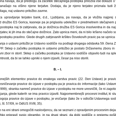
na navaja, da je predlogu za začetek stečajnega postopka priložila vse dokaze o vi
nanašajo na višino njene terjatve. Dodaja, da je njeno terjatev priznala tudi že
aga, naj ustavno pritožbo zavrne.
 upravljanje terjatev bank, d.d., Ljubljana, pa navaja, da je vložila najprej
 družbo ES Gorica, kasneje pa je priglasila udeležbo v predmetnem stečajnem p
 postopka naj bi zatrjevala, da je dolžnica družba ES Gorica insolventna in da na
rjatev, ki jih ima do stečajne dolžnice. Zato upnica meni, da ni bilo kršeno načelo s
ostopku pravilno. Glede drugih zatrjevanih kršitev človekovih pravic pa se upnica ne
anja o ustavni pritožbi je Ustavno sodišče na podlagi drugega odstavka 59. člena 
PP. Sklep o začetku postopka in ustavno pritožbo je poslalo Državnemu zboru in
ni zbor ni storil. Sklep o začetku postopka je Ustavno sodišče objavilo tudi na spl
nosti, da bi se lahko upniki o njem izjavili, česar pa niso storili.
B. – I.
jših elementov pravice do enakega varstva pravic (22. člen Ustave) je pravic
sničevanje pravice do izjave v postopku pa je pravica do informacije (tako Ustavn
999); stranka namreč pravice do izjave v postopku ne more uresničiti, če ni zago
anja, glede katerih se ima pravico izjaviti. Najpomembnejši procesni institut, ki sl
ogoja pravice do izjave v postopku, je vročanje (tako že v odločbi Ustavnega sod
, št. 57/09, in OdlUS XVIII, 35).
 na eni strani omogočiti naslovljencu, da se seznani z opravljenim procesnim deja
ko pripravil svojo obrambo, in na drugi strani, da dobi sodišče o prejemu pošil