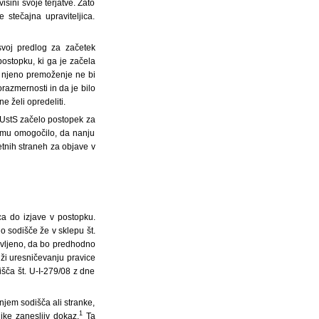
šini svoje terjatve. Zato
 stečajna upraviteljica.
 svoj predlog za začetek
ostopku, ki ga je začela
j njeno premoženje ne bi
orazmernosti in da je bilo
 želi opredeliti.
ZUstS začelo postopek za
 mu omogočilo, da nanju
etnih straneh za objave v
a do izjave v postopku.
o sodišče že v sklepu št.
tovljeno, da bo predhodno
uži uresničevanju pravice
išča št. U-I-279/08 z dne
njem sodišča ali stranke,
1
jke zanesljiv dokaz.
Ta