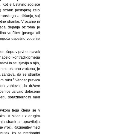
. Kot je Ustavno sodišče
og strank postopka) zelo
ranskega zaslišanja, saj
otne stranke. Vročanje ni
ega dejanja oziroma je
na vročitev (prvega ali
omogoča uspešno vodenje
en, čeprav prvi odstavek
ačelo kontradiktornega
vi in se izjavijo o njih,
 niso osebno vročena, je
 zahteva, da se stranke
6
em roku.
Vendar pravica
čba zahteva, da države
benice uživajo določeno
zmerju sorazmernosti med
tavkom tega člena se v
opka. V skladu z drugim
a strank ali upravitelja
nje vroči. Razmejitev med
enutek, ko se predhodni