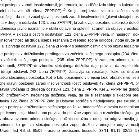
ni postopek zaradi insolventnosti, je trenutek, ko sodišče izda sklep, s katerim 
10
četrti odstavek 49. člena ZFPPIPP).
Ko je torej izdan sklep o začetku steč
 šteje, da se je začel glavni postopek zaradi insolventnosti (glavni stečajni pos
ena v drugem odstavku 123. člena ZFPPIPP, ki zahtevajo posebno zakonsko določ
adomešča javno naznanilo v obliki objave na spletnih straneh za objave v postopk
PPIPP. V skladu s četrtim odstavkom 122. člena ZFPPIPP velja, in nasprotni dok
 insolventnosti ali druga oseba seznanila z vsebino sodne odločbe, vloge druge st
a iz prvega odstavka 122. člena ZFPPIPP s potekom osmih dni po objavi tega pra
je postopek z dolžnikovim predlogom za začetek stečajnega postopka (234. člen
 začetek stečajnega postopka (235. člen ZFPPIPP). V zadnjem primeru, ko t
oži upnik, ZFPPIPP družbeniku stečajnega dolžnika daje pravico, da zoper skl
o (drugi odstavek 242. člena ZFPPIPP). Zastavlja se vprašanje, kako se družbe
tku stečajnega postopka. Kot je bilo pojasnjeno v prejšnji točki obrazložitve, se 
ne glavni postopek zaradi insolventnosti (četrti odstavek 49. člena ZFPPIPP), pr
pravila vročanja iz drugega odstavka 123. člena ZFPPIPP. Ker ZFPPIPP ne določ
oči družbenikom stečajnega dolžnika, velja, da se ti seznanijo s sklepom pr
avka 122. člena ZFPPIPP. Zato je Ustavno sodišče v nadaljevanju preizkusilo, ali
jnega postopka družbenikom stečajnega dolžnika nadomešča z javnim naznanilom v
pri čemer jim je hkrati dana pravica do pritožbe zoper sklep o začetku stečajneg
v obravnavanem primeru stečajna dolžnica družba z omejeno odgovornostjo, j
 primere, ko gre za stečajne postopke zoper družbe z omejeno odgovornost
radni list RS, št. 65/09 – uradno prečiščeno besedilo, 33/11, 91/11, 32/12, 5