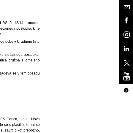
t RS, št. 13/14 – uradno
tečajnega postopka, ki je
o.
e odločbe v Uradnem listu
tku stečajnega postopka,
lžnica družba z omejeno
in zadeva se v tem obsegu
 ES Gorica, d.o.o., Nova
o še o plačilih, ki naj se
ce, zavrglo kot prepozno,