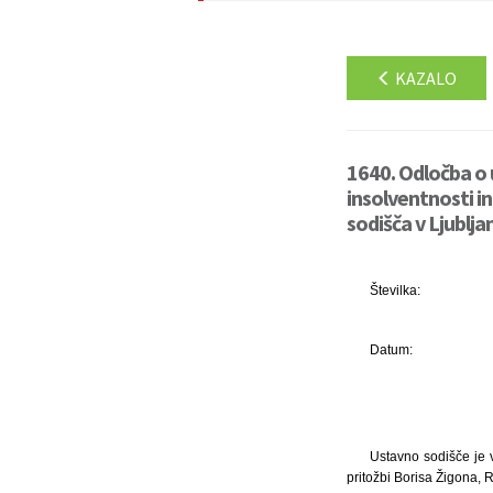
KAZALO
1640. Odločba o 
insolventnosti in
sodišča v Ljubljan
Številka:
Datum:
Ustavno sodišče je 
pritožbi Borisa Žigona, 