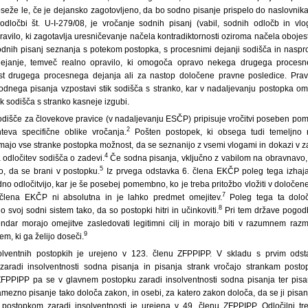
seže le, če je dejansko zagotovljeno, da bo sodno pisanje prispelo do naslovnika
 odločbi št. U-I-279/08, je vročanje sodnih pisanj (vabil, sodnih odločb in vl
ilo, ki zagotavlja uresničevanje načela kontradiktornosti oziroma načela obojest
sodnih pisanj seznanja s potekom postopka, s procesnimi dejanji sodišča in naspr
ejanje, temveč realno opravilo, ki omogoča opravo nekega drugega procesn
st drugega procesnega dejanja ali za nastop določene pravne posledice. Pravil
sodnega pisanja vzpostavi stik sodišča s stranko, kar v nadaljevanju postopka 
ik sodišča s stranko kasneje izgubi.
odišče za človekove pravice (v nadaljevanju ESČP) pripisuje vročitvi poseben pom
2
eva specifične oblike vročanja.
Pošten postopek, ki obsega tudi temeljno n
majo vse stranke postopka možnost, da se seznanijo z vsemi vlogami in dokazi v zade
4
odločitev sodišča o zadevi.
Če sodna pisanja, vključno z vabilom na obravnavo,
5
o, da se brani v postopku.
Iz prvega odstavka 6. člena EKČP poleg tega izhaja
no odločitvijo, kar je še posebej pomembno, ko je treba pritožbo vložiti v določen
7
 člena EKČP ni absolutna in je lahko predmet omejitev.
Poleg tega ta dolo
8
 svoj sodni sistem tako, da so postopki hitri in učinkoviti.
Pri tem države pogod
endar morajo omejitve zasledovati legitimni cilj in morajo biti v razumnem ra
9
em, ki ga želijo doseči.
olventnih postopkih je urejeno v 123. členu ZFPPIPP. V skladu s prvim ods
radi insolventnosti sodna pisanja in pisanja strank vročajo strankam post
PPIPP pa se v glavnem postopku zaradi insolventnosti sodna pisanja ter pisanj
mezno pisanje tako določa zakon, in osebi, za katero zakon določa, da se ji pisa
postopkom zaradi insolventnosti je urejena v 49. členu ZFPPIPP. Odločilni tr