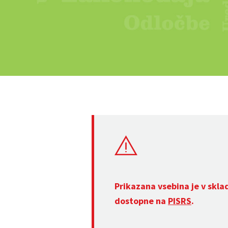
Prikazana vsebina je v skla
dostopne na
PISRS
.