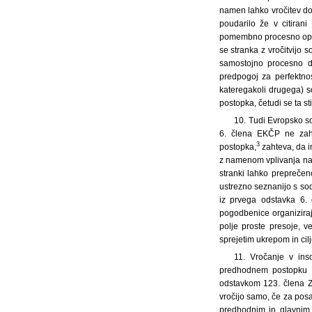
namen lahko vročitev do
poudarilo že v citirani
pomembno procesno oprav
se stranka z vročitvijo 
samostojno procesno d
predpogoj za perfektno
kateregakoli drugega) 
postopka, četudi se ta st
10. Tudi Evropsko s
6. člena EKČP ne zaht
3
postopka,
zahteva, da i
z namenom vplivanja na 
stranki lahko preprečen
ustrezno seznanijo s sod
iz prvega odstavka 6.
pogodbenice organizirajo
polje proste presoje, v
sprejetim ukrepom in cilj
11. Vročanje v ins
predhodnem postopku za
odstavkom 123. člena ZF
vročijo samo, če za posa
predhodnim in glavnim 