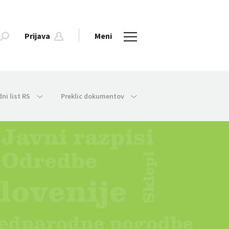
Prijava
Meni
dni list RS
Preklic dokumentov