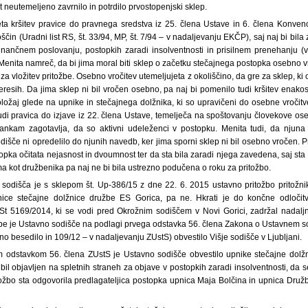
t neutemeljeno zavrnilo in potrdilo prvostopenjski sklep.
jeta kršitev pravice do pravnega sredstva iz 25. člena Ustave in 6. člena Konven
ščin (Uradni list RS, št. 33/94, MP, št. 7/94 – v nadaljevanju EKČP), saj naj bi bil
inančnem poslovanju, postopkih zaradi insolventnosti in prisilnem prenehanju (
 Menita namreč, da bi jima moral biti sklep o začetku stečajnega postopka osebno v
k za vložitev pritožbe. Osebno vročitev utemeljujeta z okoliščino, da gre za sklep, ki
teresih. Da jima sklep ni bil vročen osebno, pa naj bi pomenilo tudi kršitev enako
ložaj glede na upnike in stečajnega dolžnika, ki so upravičeni do osebne vročitv
tudi pravica do izjave iz 22. člena Ustave, temelječa na spoštovanju človekove ose
rankam zagotavlja, da so aktivni udeleženci v postopku. Menita tudi, da njuna
dišče ni opredelilo do njunih navedb, ker jima sporni sklep ni bil osebno vročen.
pka očitata nejasnost in dvoumnost ter da sta bila zaradi njega zavedena, saj sta vl
ama kot družbenika pa naj ne bi bila ustrezno podučena o roku za pritožbo.
sodišča je s sklepom št. Up-386/15 z dne 22. 6. 2015 ustavno pritožbo pritožni
žnice stečajne dolžnice družbe ES Gorica, pa ne. Hkrati je do končne odloči
St 5169/2014, ki se vodi pred Okrožnim sodiščem v Novi Gorici, zadržal nadaljn
be je Ustavno sodišče na podlagi prvega odstavka 56. člena Zakona o Ustavnem sodi
o besedilo in 109/12 – v nadaljevanju ZUstS) obvestilo Višje sodišče v Ljubljani.
m odstavkom 56. člena ZUstS je Ustavno sodišče obvestilo upnike stečajne dolž
bil objavljen na spletnih straneh za objave v postopkih zaradi insolventnosti, da s
tožbo sta odgovorila predlagateljica postopka upnica Maja Bolčina in upnica Družb