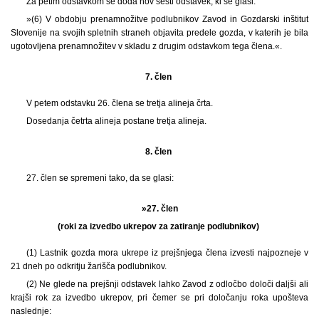
Za petim odstavkom se doda nov šesti odstavek, ki se glasi:
»(6) V obdobju prenamnožitve podlubnikov Zavod in Gozdarski inštitut
Slovenije na svojih spletnih straneh objavita predele gozda, v katerih je bila
ugotovljena prenamnožitev v skladu z drugim odstavkom tega člena.«.
7. člen
V petem odstavku 26. člena se tretja alineja črta.
Dosedanja četrta alineja postane tretja alineja.
8. člen
27. člen se spremeni tako, da se glasi:
»27. člen
(roki za izvedbo ukrepov za zatiranje podlubnikov)
(1) Lastnik gozda mora ukrepe iz prejšnjega člena izvesti najpozneje v
21 dneh po odkritju žarišča podlubnikov.
(2) Ne glede na prejšnji odstavek lahko Zavod z odločbo določi daljši ali
krajši rok za izvedbo ukrepov, pri čemer se pri določanju roka upošteva
naslednje: