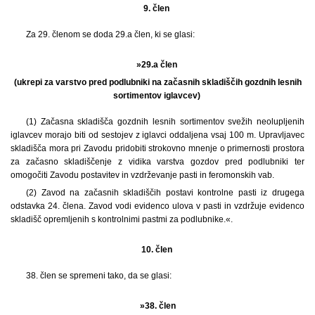
9. člen
Za 29. členom se doda 29.a člen, ki se glasi:
»29.a člen
(ukrepi za varstvo pred podlubniki na začasnih skladiščih gozdnih lesnih
sortimentov iglavcev)
(1) Začasna skladišča gozdnih lesnih sortimentov svežih neolupljenih
iglavcev morajo biti od sestojev z iglavci oddaljena vsaj 100 m. Upravljavec
skladišča mora pri Zavodu pridobiti strokovno mnenje o primernosti prostora
za začasno skladiščenje z vidika varstva gozdov pred podlubniki ter
omogočiti Zavodu postavitev in vzdrževanje pasti in feromonskih vab.
(2) Zavod na začasnih skladiščih postavi kontrolne pasti iz drugega
odstavka 24. člena. Zavod vodi evidenco ulova v pasti in vzdržuje evidenco
skladišč opremljenih s kontrolnimi pastmi za podlubnike.«.
10. člen
38. člen se spremeni tako, da se glasi:
»38. člen