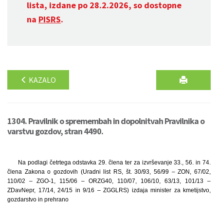
lista, izdane po 28.2.2026, so dostopne
na
PISRS
.
KAZALO
1304. Pravilnik o spremembah in dopolnitvah Pravilnika o
varstvu gozdov, stran 4490.
Na podlagi četrtega odstavka 29. člena ter za izvrševanje 33., 56. in 74.
člena Zakona o gozdovih (Uradni list RS, št. 30/93, 56/99 – ZON, 67/02,
110/02 – ZGO-1, 115/06 – ORZG40, 110/07, 106/10, 63/13, 101/13 –
ZDavNepr, 17/14, 24/15 in 9/16 – ZGGLRS) izdaja minister za kmetijstvo,
gozdarstvo in prehrano