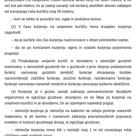
več kot pet metrov, če je zadnji zunanji rob krošenj okoliških dreves oddaljen
od zunanjega roba kurišča vsaj 50 metrov;
– kuri se lahko le posušen les, oglje in podobna kuriva.
(2) V času kurjenja na urejenem kurišču mora izvajalec kurjenja
zagotoviti:
– da je kurišče ves čas kurjenja nadzorovano s strani polnoletne osebe;
– da se po končanem kurjenju ogenj in ostanki kurjenja popolnoma
pogasijo.
(3) Postavljanje urejenih kurišč ni dovoljeno v območjih gozdnih
rezervatov, v varovalnih gozdovih ter v gozdovih s prvo stopnjo podarjenosti
funkcij: varovanja gozdnih zemljišč, funkcije ohranjanja biotske
raznovrstnosti, zaščitne funkcije, poučne funkcije, raziskovalne funkcije,
funkcije varovanja naravnih vrednot in funkcije varovanja kulturne dediščine.
(4) Kurjenje je v gozdu zaradi zatiranja prenamnoženih škodljivih
organizmov, ki ogrožajo gozdove, dovoljeno, se ne šteje za kurjenje na
urejenem kurišču in je dovoljeno, če so izpolnjeni naslednji pogoji:
– območje kurjenja je območje na katerem se odvija gorenje naravnih
materialov, ki jih kurimo z namenom zatiranja prenamnoženih populacij
insektov in bolezni gozdnega drevja, ki ogrožajo gozdove;
– območje kurjenja mora biti v razdalji vsaj 1 m od zunanjega roba
očiščeno vseh gorljivih snovi;