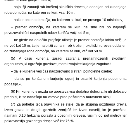
– najbližji zunanji rob krošenj okoliških dreves je oddaljen od zunanjega
roba območja, na katerem se kuri, vsaj 10 m;
– naklon terena območja, na katerem se kuri, ne presega 10 odstotkov;
– premer območja, na katerem se kuri, ne sme biti po najdaljši
povezovalni črti nasprotnih robov kurišča večji od 5 m;
– ne glede na določilo prejšnje alineje je premer območja lahko večji, a
ne več kot 10 m, če je najbližji zunanji rob krošenj okoliških dreves oddaljen
od zunanjega roba območja, na katerem se kuri, več kot 50 m.
(5) V času kurjenja zaradi zatiranja prenamnoženih škodljivih
organizmov, ki ogrožajo gozdove, mora izvajalec kurjenja zagotoviti:
– da je kurjenje ves čas nadzorovano s strani polnoletne osebe;
– da se po končanem kurjenju ogenj in ostanki kurjenja popolnoma
pogasijo.«.
(6) Pri kurjenju v gozdu se upošteva vsa dodatna določila, ki jih določajo
predpisi, ki se nanašajo na varstvo pred požarom v naravnem okolju.
(7) Za potrebe tega pravilnika se šteje, da je skupina gozdnega drevja
izven gozda in drugih gozdnih zemljišč ter izven naselij, ko je površina
najmanj 0,10 hektarja porasla z gozdnimi drevesi, višjimi od pet metrov ter
pokrovnostjo gozdnega drevja več kot 75 %.