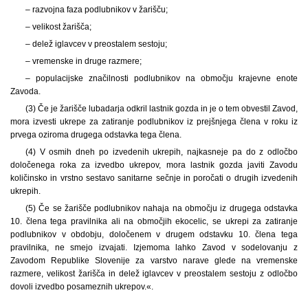
– razvojna faza podlubnikov v žarišču;
– velikost žarišča;
– delež iglavcev v preostalem sestoju;
– vremenske in druge razmere;
– populacijske značilnosti podlubnikov na območju krajevne enote
Zavoda.
(3) Če je žarišče lubadarja odkril lastnik gozda in je o tem obvestil Zavod,
mora izvesti ukrepe za zatiranje podlubnikov iz prejšnjega člena v roku iz
prvega oziroma drugega odstavka tega člena.
(4) V osmih dneh po izvedenih ukrepih, najkasneje pa do z odločbo
določenega roka za izvedbo ukrepov, mora lastnik gozda javiti Zavodu
količinsko in vrstno sestavo sanitarne sečnje in poročati o drugih izvedenih
ukrepih.
(5) Če se žarišče podlubnikov nahaja na območju iz drugega odstavka
10. člena tega pravilnika ali na območjih ekocelic, se ukrepi za zatiranje
podlubnikov v obdobju, določenem v drugem odstavku 10. člena tega
pravilnika, ne smejo izvajati. Izjemoma lahko Zavod v sodelovanju z
Zavodom Republike Slovenije za varstvo narave glede na vremenske
razmere, velikost žarišča in delež iglavcev v preostalem sestoju z odločbo
dovoli izvedbo posameznih ukrepov.«.