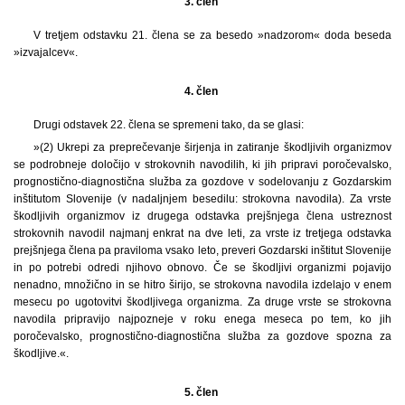
3. člen
V tretjem odstavku 21. člena se za besedo »nadzorom« doda beseda
»izvajalcev«.
4. člen
Drugi odstavek 22. člena se spremeni tako, da se glasi:
»(2) Ukrepi za preprečevanje širjenja in zatiranje škodljivih organizmov
se podrobneje določijo v strokovnih navodilih, ki jih pripravi poročevalsko,
prognostično-diagnostična služba za gozdove v sodelovanju z Gozdarskim
inštitutom Slovenije (v nadaljnjem besedilu: strokovna navodila). Za vrste
škodljivih organizmov iz drugega odstavka prejšnjega člena ustreznost
strokovnih navodil najmanj enkrat na dve leti, za vrste iz tretjega odstavka
prejšnjega člena pa praviloma vsako leto, preveri Gozdarski inštitut Slovenije
in po potrebi odredi njihovo obnovo. Če se škodljivi organizmi pojavijo
nenadno, množično in se hitro širijo, se strokovna navodila izdelajo v enem
mesecu po ugotovitvi škodljivega organizma. Za druge vrste se strokovna
navodila pripravijo najpozneje v roku enega meseca po tem, ko jih
poročevalsko, prognostično-diagnostična služba za gozdove spozna za
škodljive.«.
5. člen