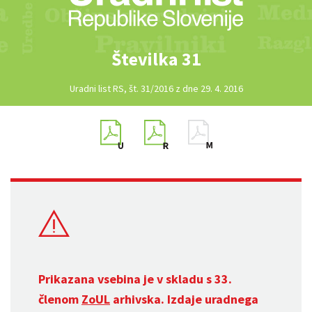
Številka 31
Uradni list RS, št. 31/2016 z dne 29. 4. 2016
Prikazana vsebina je v skladu s 33.
členom
ZoUL
arhivska. Izdaje uradnega