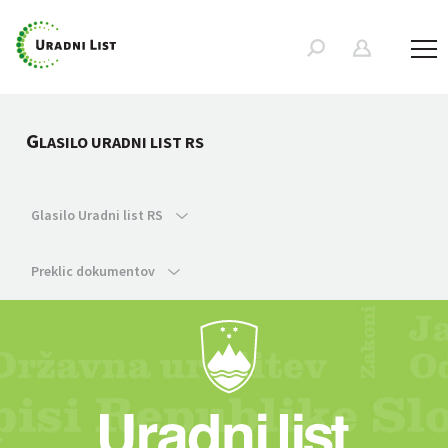
G
LASILO URADNI LIST RS
Glasilo Uradni list RS
Preklic dokumentov