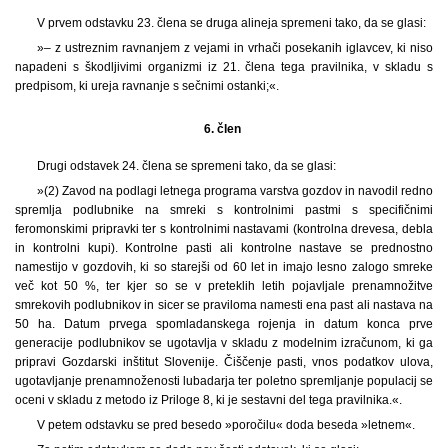
V prvem odstavku 23. člena se druga alineja spremeni tako, da se glasi:
»– z ustreznim ravnanjem z vejami in vrhači posekanih iglavcev, ki niso
napadeni s škodljivimi organizmi iz 21. člena tega pravilnika, v skladu s
predpisom, ki ureja ravnanje s sečnimi ostanki;«.
6. člen
Drugi odstavek 24. člena se spremeni tako, da se glasi:
»(2) Zavod na podlagi letnega programa varstva gozdov in navodil redno
spremlja podlubnike na smreki s kontrolnimi pastmi s specifičnimi
feromonskimi pripravki ter s kontrolnimi nastavami (kontrolna drevesa, debla
in kontrolni kupi). Kontrolne pasti ali kontrolne nastave se prednostno
namestijo v gozdovih, ki so starejši od 60 let in imajo lesno zalogo smreke
več kot 50 %, ter kjer so se v preteklih letih pojavljale prenamnožitve
smrekovih podlubnikov in sicer se praviloma namesti ena past ali nastava na
50 ha. Datum prvega spomladanskega rojenja in datum konca prve
generacije podlubnikov se ugotavlja v skladu z modelnim izračunom, ki ga
pripravi Gozdarski inštitut Slovenije. Čiščenje pasti, vnos podatkov ulova,
ugotavljanje prenamnoženosti lubadarja ter poletno spremljanje populacij se
oceni v skladu z metodo iz Priloge 8, ki je sestavni del tega pravilnika.«.
V petem odstavku se pred besedo »poročilu« doda beseda »letnem«.