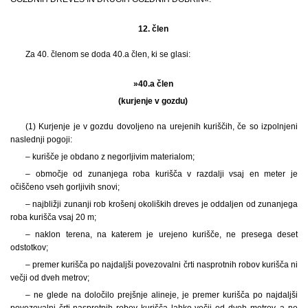
12. člen
Za 40. členom se doda 40.a člen, ki se glasi:
»40.a člen
(kurjenje v gozdu)
(1) Kurjenje je v gozdu dovoljeno na urejenih kuriščih, če so izpolnjeni
naslednji pogoji:
– kurišče je obdano z negorljivim materialom;
– območje od zunanjega roba kurišča v razdalji vsaj en meter je
očiščeno vseh gorljivih snovi;
– najbližji zunanji rob krošenj okoliških dreves je oddaljen od zunanjega
roba kurišča vsaj 20 m;
– naklon terena, na katerem je urejeno kurišče, ne presega deset
odstotkov;
– premer kurišča po najdaljši povezovalni črti nasprotnih robov kurišča ni
večji od dveh metrov;
– ne glede na določilo prejšnje alineje, je premer kurišča po najdaljši
povezovalni črti nasprotnih robov kurišča lahko večji od dveh metrov, a ne