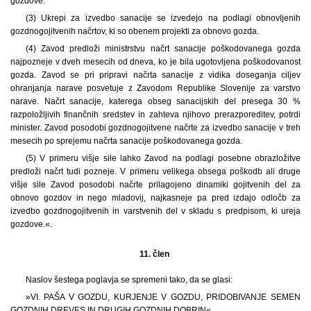
gozdove.
(3) Ukrepi za izvedbo sanacije se izvedejo na podlagi obnovljenih
gozdnogojitvenih načrtov, ki so obenem projekti za obnovo gozda.
(4) Zavod predloži ministrstvu načrt sanacije poškodovanega gozda
najpozneje v dveh mesecih od dneva, ko je bila ugotovljena poškodovanost
gozda. Zavod se pri pripravi načrta sanacije z vidika doseganja ciljev
ohranjanja narave posvetuje z Zavodom Republike Slovenije za varstvo
narave. Načrt sanacije, katerega obseg sanacijskih del presega 30 %
razpoložljivih finančnih sredstev in zahteva njihovo prerazporeditev, potrdi
minister. Zavod posodobi gozdnogojitvene načrte za izvedbo sanacije v treh
mesecih po sprejemu načrta sanacije poškodovanega gozda.
(5) V primeru višje sile lahko Zavod na podlagi posebne obrazložitve
predloži načrt tudi pozneje. V primeru velikega obsega poškodb ali druge
višje sile Zavod posodobi načrte prilagojeno dinamiki gojitvenih del za
obnovo gozdov in nego mladovij, najkasneje pa pred izdajo odločb za
izvedbo gozdnogojitvenih in varstvenih del v skladu s predpisom, ki ureja
gozdove.«.
11. člen
Naslov šestega poglavja se spremeni tako, da se glasi:
»VI. PAŠA V GOZDU, KURJENJE V GOZDU, PRIDOBIVANJE SEMEN
GOZDNIH DREVES IN DRUGIH GOZDNIH DOBRIN«.