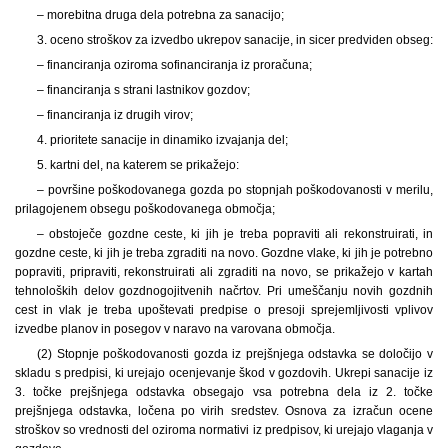
– morebitna druga dela potrebna za sanacijo;
3. oceno stroškov za izvedbo ukrepov sanacije, in sicer predviden obseg:
– financiranja oziroma sofinanciranja iz proračuna;
– financiranja s strani lastnikov gozdov;
– financiranja iz drugih virov;
4. prioritete sanacije in dinamiko izvajanja del;
5. kartni del, na katerem se prikažejo:
– površine poškodovanega gozda po stopnjah poškodovanosti v merilu,
prilagojenem obsegu poškodovanega območja;
– obstoječe gozdne ceste, ki jih je treba popraviti ali rekonstruirati, in
gozdne ceste, ki jih je treba zgraditi na novo. Gozdne vlake, ki jih je potrebno
popraviti, pripraviti, rekonstruirati ali zgraditi na novo, se prikažejo v kartah
tehnoloških delov gozdnogojitvenih načrtov. Pri umeščanju novih gozdnih
cest in vlak je treba upoštevati predpise o presoji sprejemljivosti vplivov
izvedbe planov in posegov v naravo na varovana območja.
(2) Stopnje poškodovanosti gozda iz prejšnjega odstavka se določijo v
skladu s predpisi, ki urejajo ocenjevanje škod v gozdovih. Ukrepi sanacije iz
3. točke prejšnjega odstavka obsegajo vsa potrebna dela iz 2. točke
prejšnjega odstavka, ločena po virih sredstev. Osnova za izračun ocene
stroškov so vrednosti del oziroma normativi iz predpisov, ki urejajo vlaganja v