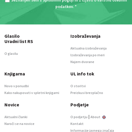
Seznanjen sem s
Splošnimi pogoji
in z
Izjavo o varstvu osebnih
podatkov
. *
Glasilo
Izobraževanja
Uradni list RS
Aktualna izobraževanja
O glasilu
Izobraževanja po meri
Najem dvorane
Knjigarna
UL info tok
Novo v ponudbi
O storitvi
Kako nakupovati v spletni knjigarni
Preizkusi brezplačno
Novice
Podjetje
|
Aktualni članki
O podjetju
About
Naroči se na novice
Kontakt
Informacije javnega značaja