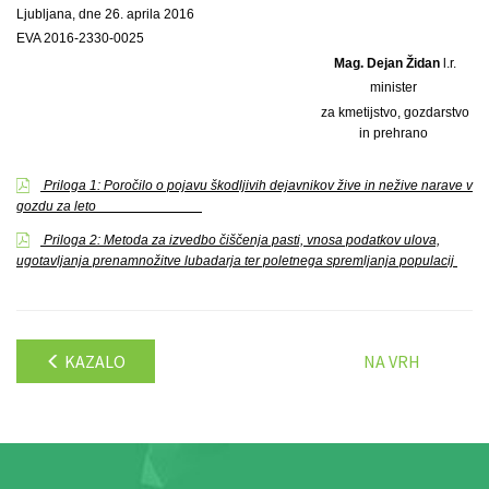
Ljubljana, dne 26. aprila 2016
EVA 2016-2330-0025
Mag. Dejan Židan
l.r.
minister
za kmetijstvo, gozdarstvo
in prehrano
Priloga 1: Poročilo o pojavu škodljivih dejavnikov žive in nežive narave v
gozdu za leto _____________
Priloga 2: Metoda za izvedbo čiščenja pasti, vnosa podatkov ulova,
ugotavljanja prenamnožitve lubadarja ter poletnega spremljanja populacij
KAZALO
NA VRH