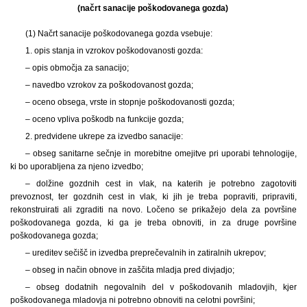
(načrt sanacije poškodovanega gozda)
(1) Načrt sanacije poškodovanega gozda vsebuje:
1. opis stanja in vzrokov poškodovanosti gozda:
– opis območja za sanacijo;
– navedbo vzrokov za poškodovanost gozda;
– oceno obsega, vrste in stopnje poškodovanosti gozda;
– oceno vpliva poškodb na funkcije gozda;
2. predvidene ukrepe za izvedbo sanacije:
– obseg sanitarne sečnje in morebitne omejitve pri uporabi tehnologije,
ki bo uporabljena za njeno izvedbo;
– dolžine gozdnih cest in vlak, na katerih je potrebno zagotoviti
prevoznost, ter gozdnih cest in vlak, ki jih je treba popraviti, pripraviti,
rekonstruirati ali zgraditi na novo. Ločeno se prikažejo dela za površine
poškodovanega gozda, ki ga je treba obnoviti, in za druge površine
poškodovanega gozda;
– ureditev sečišč in izvedba preprečevalnih in zatiralnih ukrepov;
– obseg in način obnove in zaščita mladja pred divjadjo;
– obseg dodatnih negovalnih del v poškodovanih mladovjih, kjer
poškodovanega mladovja ni potrebno obnoviti na celotni površini;