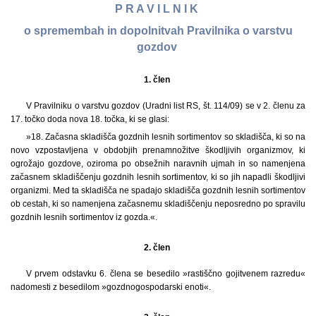
P R A V I L N I K
o spremembah in dopolnitvah Pravilnika o varstvu
gozdov
1. člen
V Pravilniku o varstvu gozdov (Uradni list RS, št. 114/09) se v 2. členu za
17. točko doda nova 18. točka, ki se glasi:
»18. Začasna skladišča gozdnih lesnih sortimentov so skladišča, ki so na
novo vzpostavljena v obdobjih prenamnožitve škodljivih organizmov, ki
ogrožajo gozdove, oziroma po obsežnih naravnih ujmah in so namenjena
začasnem skladiščenju gozdnih lesnih sortimentov, ki so jih napadli škodljivi
organizmi. Med ta skladišča ne spadajo skladišča gozdnih lesnih sortimentov
ob cestah, ki so namenjena začasnemu skladiščenju neposredno po spravilu
gozdnih lesnih sortimentov iz gozda.«.
2. člen
V prvem odstavku 6. člena se besedilo »rastiščno gojitvenem razredu«
nadomesti z besedilom »gozdnogospodarski enoti«.