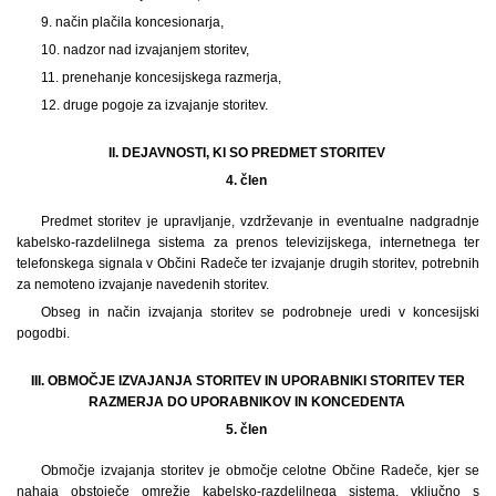
9. način plačila koncesionarja,
10. nadzor nad izvajanjem storitev,
11. prenehanje koncesijskega razmerja,
12. druge pogoje za izvajanje storitev.
II. DEJAVNOSTI, KI SO PREDMET STORITEV
4. člen
Predmet storitev je upravljanje, vzdrževanje in eventualne nadgradnje
kabelsko-razdelilnega sistema za prenos televizijskega, internetnega ter
telefonskega signala v Občini Radeče ter izvajanje drugih storitev, potrebnih
za nemoteno izvajanje navedenih storitev.
Obseg in način izvajanja storitev se podrobneje uredi v koncesijski
pogodbi.
III. OBMOČJE IZVAJANJA STORITEV IN UPORABNIKI STORITEV TER
RAZMERJA DO UPORABNIKOV IN KONCEDENTA
5. člen
Območje izvajanja storitev je območje celotne Občine Radeče, kjer se
nahaja obstoječe omrežje kabelsko-razdelilnega sistema, vključno s