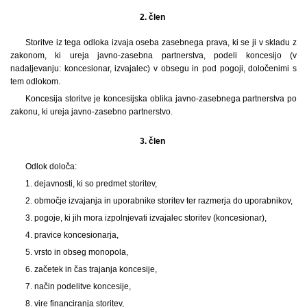
2. člen
Storitve iz tega odloka izvaja oseba zasebnega prava, ki se ji v skladu z
zakonom, ki ureja javno-zasebna partnerstva, podeli koncesijo (v
nadaljevanju: koncesionar, izvajalec) v obsegu in pod pogoji, določenimi s
tem odlokom.
Koncesija storitve je koncesijska oblika javno-zasebnega partnerstva po
zakonu, ki ureja javno-zasebno partnerstvo.
3. člen
Odlok določa:
1. dejavnosti, ki so predmet storitev,
2. območje izvajanja in uporabnike storitev ter razmerja do uporabnikov,
3. pogoje, ki jih mora izpolnjevati izvajalec storitev (koncesionar),
4. pravice koncesionarja,
5. vrsto in obseg monopola,
6. začetek in čas trajanja koncesije,
7. način podelitve koncesije,
8. vire financiranja storitev,