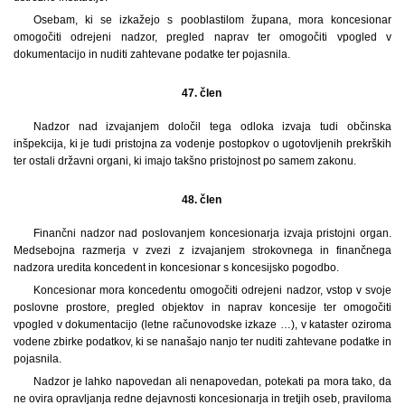
Osebam, ki se izkažejo s pooblastilom župana, mora koncesionar
omogočiti odrejeni nadzor, pregled naprav ter omogočiti vpogled v
dokumentacijo in nuditi zahtevane podatke ter pojasnila.
47. člen
Nadzor nad izvajanjem določil tega odloka izvaja tudi občinska
inšpekcija, ki je tudi pristojna za vodenje postopkov o ugotovljenih prekrških
ter ostali državni organi, ki imajo takšno pristojnost po samem zakonu.
48. člen
Finančni nadzor nad poslovanjem koncesionarja izvaja pristojni organ.
Medsebojna razmerja v zvezi z izvajanjem strokovnega in finančnega
nadzora uredita koncedent in koncesionar s koncesijsko pogodbo.
Koncesionar mora koncedentu omogočiti odrejeni nadzor, vstop v svoje
poslovne prostore, pregled objektov in naprav koncesije ter omogočiti
vpogled v dokumentacijo (letne računovodske izkaze …), v kataster oziroma
vodene zbirke podatkov, ki se nanašajo nanjo ter nuditi zahtevane podatke in
pojasnila.
Nadzor je lahko napovedan ali nenapovedan, potekati pa mora tako, da
ne ovira opravljanja redne dejavnosti koncesionarja in tretjih oseb, praviloma