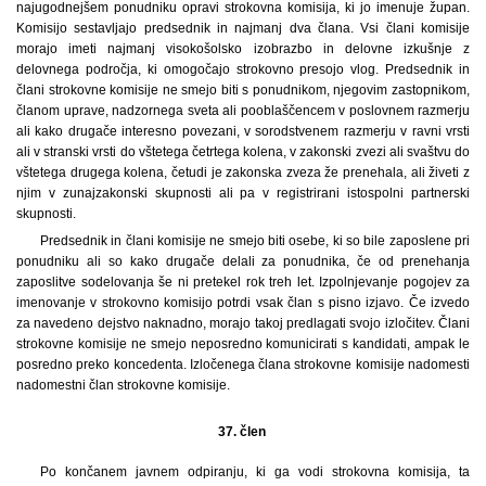
najugodnejšem ponudniku opravi strokovna komisija, ki jo imenuje župan.
Komisijo sestavljajo predsednik in najmanj dva člana. Vsi člani komisije
morajo imeti najmanj visokošolsko izobrazbo in delovne izkušnje z
delovnega področja, ki omogočajo strokovno presojo vlog. Predsednik in
člani strokovne komisije ne smejo biti s ponudnikom, njegovim zastopnikom,
članom uprave, nadzornega sveta ali pooblaščencem v poslovnem razmerju
ali kako drugače interesno povezani, v sorodstvenem razmerju v ravni vrsti
ali v stranski vrsti do vštetega četrtega kolena, v zakonski zvezi ali svaštvu do
vštetega drugega kolena, četudi je zakonska zveza že prenehala, ali živeti z
njim v zunajzakonski skupnosti ali pa v registrirani istospolni partnerski
skupnosti.
Predsednik in člani komisije ne smejo biti osebe, ki so bile zaposlene pri
ponudniku ali so kako drugače delali za ponudnika, če od prenehanja
zaposlitve sodelovanja še ni pretekel rok treh let. Izpolnjevanje pogojev za
imenovanje v strokovno komisijo potrdi vsak član s pisno izjavo. Če izvedo
za navedeno dejstvo naknadno, morajo takoj predlagati svojo izločitev. Člani
strokovne komisije ne smejo neposredno komunicirati s kandidati, ampak le
posredno preko koncedenta. Izločenega člana strokovne komisije nadomesti
nadomestni član strokovne komisije.
37. člen
Po končanem javnem odpiranju, ki ga vodi strokovna komisija, ta