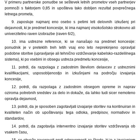
V primeru partnerske ponudbe se seštevek letnih prometov vseh partnerjev
pomnoži s faktorjem 0,85 in upošteva tako dobljen rezultat povprečnega
letnega prometa,
9. zaposluje najmanj eno osebo s petimi leti delovnih izkušenj pri
dejavnosti, ki je predmet koncesije, ki ima najmanj visokošolsko strokovno ali
univerzitetno raven izobrazbe (raven 6/2),
10. ima ustrezne reference, ki se nanašajo na predmet koncesije:
ponudnik je v preteklih treh letih vsaj eno leto neprekinjeno opravljal
podobne storitve (upravljanje ali tehnično vzdrževanje kabelsko-razdelilnega
sistema), ki po vsebini in obsegu ustreza predmetu koncesije,
11. potrdi, da razpolaga z zadostnim številom delavcev z ustreznimi
kvalifikacijami, usposobljenostjo in izkušnjami na področju izvajanja
koncesije,
12. potrdi, da razpolaga z zadostnim obsegom opreme in naprav
oziroma potrebnih sredstev za delo in dokaže, da lahko tudi sicer nemoteno
opravlja dejavnost,
13. potrdi, da je sposoben zagotavljati izvajanje storitev na kontinuiran in
kvaliteten način ob upoštevanju tega odloka, predpisov, normativov in
standardov,
14. potrdi, da zagotavlja interventno izvajanje storitev vzdrževanja ob
vsakem času,
15. se obveže zavarovati proti odgovornosti za škodo, ki jo z izvajanjem