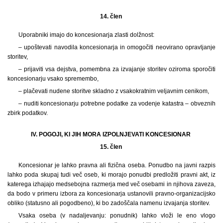
14. člen
Uporabniki imajo do koncesionarja zlasti dolžnost:
– upoštevati navodila koncesionarja in omogočiti neovirano opravljanje
storitev,
– prijaviti vsa dejstva, pomembna za izvajanje storitev oziroma sporočiti
koncesionarju vsako spremembo,
– plačevati nudene storitve skladno z vsakokratnim veljavnim cenikom,
– nuditi koncesionarju potrebne podatke za vodenje katastra – obveznih
zbirk podatkov.
IV. POGOJI, KI JIH MORA IZPOLNJEVATI KONCESIONAR
15. člen
Koncesionar je lahko pravna ali fizična oseba. Ponudbo na javni razpis
lahko poda skupaj tudi več oseb, ki morajo ponudbi predložiti pravni akt, iz
katerega izhajajo medsebojna razmerja med več osebami in njihova zaveza,
da bodo v primeru izbora za koncesionarja ustanovili pravno-organizacijsko
obliko (statusno ali pogodbeno), ki bo zadoščala namenu izvajanja storitev.
Vsaka oseba (v nadaljevanju: ponudnik) lahko vloži le eno vlogo