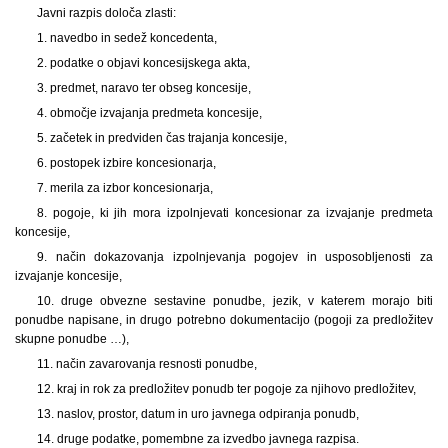
Javni razpis določa zlasti:
1. navedbo in sedež koncedenta,
2. podatke o objavi koncesijskega akta,
3. predmet, naravo ter obseg koncesije,
4. območje izvajanja predmeta koncesije,
5. začetek in predviden čas trajanja koncesije,
6. postopek izbire koncesionarja,
7. merila za izbor koncesionarja,
8. pogoje, ki jih mora izpolnjevati koncesionar za izvajanje predmeta
koncesije,
9. način dokazovanja izpolnjevanja pogojev in usposobljenosti za
izvajanje koncesije,
10. druge obvezne sestavine ponudbe, jezik, v katerem morajo biti
ponudbe napisane, in drugo potrebno dokumentacijo (pogoji za predložitev
skupne ponudbe …),
11. način zavarovanja resnosti ponudbe,
12. kraj in rok za predložitev ponudb ter pogoje za njihovo predložitev,
13. naslov, prostor, datum in uro javnega odpiranja ponudb,
14. druge podatke, pomembne za izvedbo javnega razpisa.