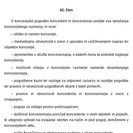
42. člen
S koncesijsko pogodbo koncedent in koncesionar uredita vsa vprašanja
koncesijskega razmerja, in sicer:
– obliko in namen koncesije,
– medsebojne obveznosti v zvezi z uporabo in vzdrževanjem naprav ter
objektov koncesije,
– spremembe v družbi koncesionarja, o katerih mora ta pridobiti soglasje
koncedenta,
– možnosti vstopa v koncesijsko razmerje namesto dosedanjega
koncesionarja,
– pogodbene kazni ter razloge za odpoved, razvezo in razdrtje pogodbe
ter pravice in obveznosti pogodbenih strank v takih primerih,
– pravice in obveznosti koncedenta in koncesionarja v zvezi z
izvajanjem,
– pogoje za oddajo poslov podizvajalcem,
– dolžnost koncesionarja poročati koncedentu o vseh dejstvih in pojavih,
ki utegnejo vplivati na izvajanje storitev na način in pod pogoji, določenimi v
koncesijskem aktu,
– način finančnega in strokovnega nadzora s strani koncedenta,