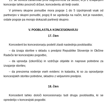
koncesije lahko povzroči državi, koncedentu ali tretji osebi.
V primeru skupne ponudbe mora pogoje 1 do 5 izpolnjevati vsak od
partnerjev v skupni ponudbi, pogoj 8 se ugotavlja na način, kot je naveden,
ostale pogoje pa morajo dokazati partnerji skupno.
V. POOBLASTILA KONCESIONARJU
17. člen
Koncedent bo koncesionarju podelil zlasti naslednja pooblastila:
– da izvaja storitve v skladu s predpisi Republike Slovenije in Občine
Radeče ter koncesijsko pogodbo,
– da upravlja (izkorišča) in vzdržuje objekte in naprave potrebne za
izvajanje storitev,
– da prevzema vodenje vseh evidenc in katastra, ki so za opravljanje
koncesijskih storitev potrebne, skladno z veljavnimi predpisi.
18. člen
Koncedent lahko določi koncesionarju tudi druga pooblastila, ki se
opredelijo v koncesijski pogodbi.