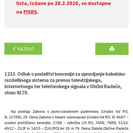
lista, izdane po 28.2.2026, so dostopne
na
PISRS
.
KAZALO
1233. Odlok o podelitvi koncesije za upravljanje kabelsko-
razdelilnega sistema za prenos televizijskega,
internetnega ter telefonskega signala v Občini Radeče,
stran 4170.
Na podlagi Zakona o javno-zasebnem partnerstvu (Uradni list RS,
št. 127/06), 29. člena Zakona o lokalni samoupravi (Uradni list RS, št. 94/07 –
uradno prečiščeno besedilo, 27/08 – odločba US RS, 76/08, 79/09, 51/10,
40/12 – ZUJF in 14/15 – ZUUJFO) ter 18. in 79. člena Statuta Občine Radeče