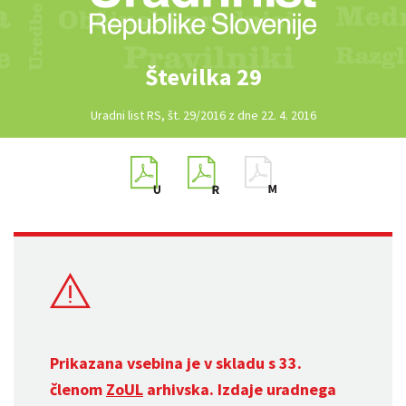
Številka 29
Uradni list RS, št. 29/2016 z dne 22. 4. 2016
Prikazana vsebina je v skladu s 33.
členom
ZoUL
arhivska. Izdaje uradnega