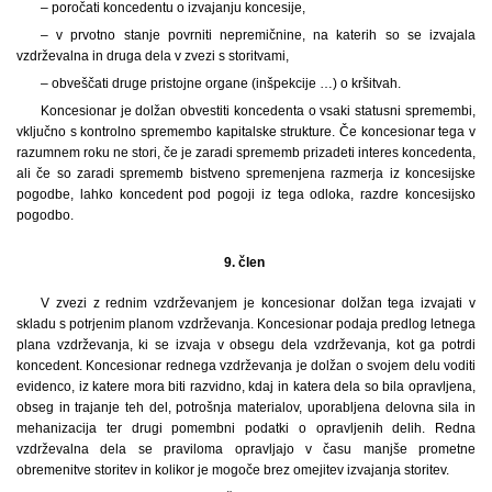
– poročati koncedentu o izvajanju koncesije,
– v prvotno stanje povrniti nepremičnine, na katerih so se izvajala
vzdrževalna in druga dela v zvezi s storitvami,
– obveščati druge pristojne organe (inšpekcije …) o kršitvah.
Koncesionar je dolžan obvestiti koncedenta o vsaki statusni spremembi,
vključno s kontrolno spremembo kapitalske strukture. Če koncesionar tega v
razumnem roku ne stori, če je zaradi sprememb prizadeti interes koncedenta,
ali če so zaradi sprememb bistveno spremenjena razmerja iz koncesijske
pogodbe, lahko koncedent pod pogoji iz tega odloka, razdre koncesijsko
pogodbo.
9. člen
V zvezi z rednim vzdrževanjem je koncesionar dolžan tega izvajati v
skladu s potrjenim planom vzdrževanja. Koncesionar podaja predlog letnega
plana vzdrževanja, ki se izvaja v obsegu dela vzdrževanja, kot ga potrdi
koncedent. Koncesionar rednega vzdrževanja je dolžan o svojem delu voditi
evidenco, iz katere mora biti razvidno, kdaj in katera dela so bila opravljena,
obseg in trajanje teh del, potrošnja materialov, uporabljena delovna sila in
mehanizacija ter drugi pomembni podatki o opravljenih delih. Redna
vzdrževalna dela se praviloma opravljajo v času manjše prometne
obremenitve storitev in kolikor je mogoče brez omejitev izvajanja storitev.