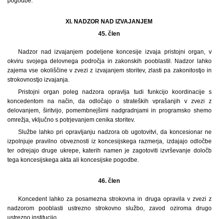
pogodbe.
XI. NADZOR NAD IZVAJANJEM
45. člen
Nadzor nad izvajanjem podeljene koncesije izvaja pristojni organ, v
okviru svojega delovnega področja in zakonskih pooblastil. Nadzor lahko
zajema vse okoliščine v zvezi z izvajanjem storitev, zlasti pa zakonitostjo in
strokovnostjo izvajanja.
Pristojni organ poleg nadzora opravlja tudi funkcijo koordinacije s
koncedentom na način, da odločajo o strateških vprašanjih v zvezi z
delovanjem, širitvijo, pomembnejšimi nadgradnjami in programsko shemo
omrežja, vključno s potrjevanjem cenika storitev.
Službe lahko pri opravljanju nadzora ob ugotovitvi, da koncesionar ne
izpolnjuje pravilno obveznosti iz koncesijskega razmerja, izdajajo odločbe
ter odrejajo druge ukrepe, katerih namen je zagotoviti izvrševanje določb
tega koncesijskega akta ali koncesijske pogodbe.
46. člen
Koncedent lahko za posamezna strokovna in druga opravila v zvezi z
nadzorom pooblasti ustrezno strokovno službo, zavod oziroma drugo
ustrezno institucijo.