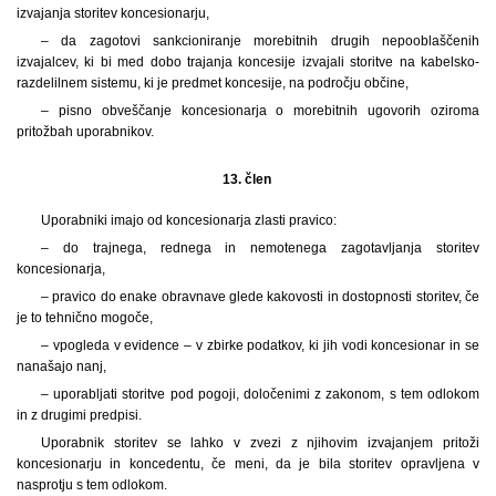
izvajanja storitev koncesionarju,
– da zagotovi sankcioniranje morebitnih drugih nepooblaščenih
izvajalcev, ki bi med dobo trajanja koncesije izvajali storitve na kabelsko-
razdelilnem sistemu, ki je predmet koncesije, na področju občine,
– pisno obveščanje koncesionarja o morebitnih ugovorih oziroma
pritožbah uporabnikov.
13. člen
Uporabniki imajo od koncesionarja zlasti pravico:
– do trajnega, rednega in nemotenega zagotavljanja storitev
koncesionarja,
– pravico do enake obravnave glede kakovosti in dostopnosti storitev, če
je to tehnično mogoče,
– vpogleda v evidence – v zbirke podatkov, ki jih vodi koncesionar in se
nanašajo nanj,
– uporabljati storitve pod pogoji, določenimi z zakonom, s tem odlokom
in z drugimi predpisi.
Uporabnik storitev se lahko v zvezi z njihovim izvajanjem pritoži
koncesionarju in koncedentu, če meni, da je bila storitev opravljena v
nasprotju s tem odlokom.