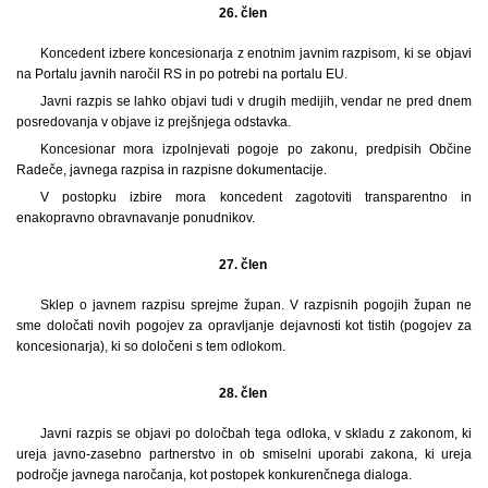
26. člen
Koncedent izbere koncesionarja z enotnim javnim razpisom, ki se objavi
na Portalu javnih naročil RS in po potrebi na portalu EU.
Javni razpis se lahko objavi tudi v drugih medijih, vendar ne pred dnem
posredovanja v objave iz prejšnjega odstavka.
Koncesionar mora izpolnjevati pogoje po zakonu, predpisih Občine
Radeče, javnega razpisa in razpisne dokumentacije.
V postopku izbire mora koncedent zagotoviti transparentno in
enakopravno obravnavanje ponudnikov.
27. člen
Sklep o javnem razpisu sprejme župan. V razpisnih pogojih župan ne
sme določati novih pogojev za opravljanje dejavnosti kot tistih (pogojev za
koncesionarja), ki so določeni s tem odlokom.
28. člen
Javni razpis se objavi po določbah tega odloka, v skladu z zakonom, ki
ureja javno-zasebno partnerstvo in ob smiselni uporabi zakona, ki ureja
področje javnega naročanja, kot postopek konkurenčnega dialoga.