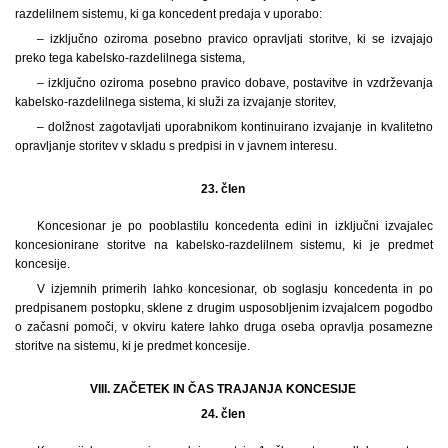
razdelilnem sistemu, ki ga koncedent predaja v uporabo:
– izključno oziroma posebno pravico opravljati storitve, ki se izvajajo
preko tega kabelsko-razdelilnega sistema,
– izključno oziroma posebno pravico dobave, postavitve in vzdrževanja
kabelsko-razdelilnega sistema, ki služi za izvajanje storitev,
– dolžnost zagotavljati uporabnikom kontinuirano izvajanje in kvalitetno
opravljanje storitev v skladu s predpisi in v javnem interesu.
23. člen
Koncesionar je po pooblastilu koncedenta edini in izključni izvajalec
koncesionirane storitve na kabelsko-razdelilnem sistemu, ki je predmet
koncesije.
V izjemnih primerih lahko koncesionar, ob soglasju koncedenta in po
predpisanem postopku, sklene z drugim usposobljenim izvajalcem pogodbo
o začasni pomoči, v okviru katere lahko druga oseba opravlja posamezne
storitve na sistemu, ki je predmet koncesije.
VIII. ZAČETEK IN ČAS TRAJANJA KONCESIJE
24. člen