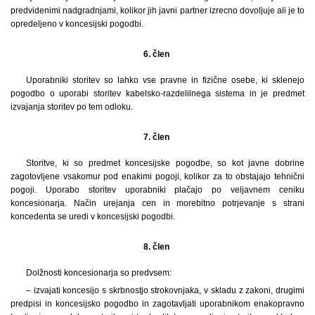
predvidenimi nadgradnjami, kolikor jih javni partner izrecno dovoljuje ali je to
opredeljeno v koncesijski pogodbi.
6. člen
Uporabniki storitev so lahko vse pravne in fizične osebe, ki sklenejo
pogodbo o uporabi storitev kabelsko-razdelilnega sistema in je predmet
izvajanja storitev po tem odloku.
7. člen
Storitve, ki so predmet koncesijske pogodbe, so kot javne dobrine
zagotovljene vsakomur pod enakimi pogoji, kolikor za to obstajajo tehnični
pogoji. Uporabo storitev uporabniki plačajo po veljavnem ceniku
koncesionarja. Način urejanja cen in morebitno potrjevanje s strani
koncedenta se uredi v koncesijski pogodbi.
8. člen
Dolžnosti koncesionarja so predvsem:
– izvajati koncesijo s skrbnostjo strokovnjaka, v skladu z zakoni, drugimi
predpisi in koncesijsko pogodbo in zagotavljati uporabnikom enakopravno