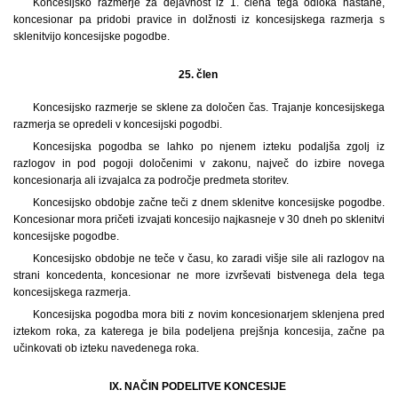
Koncesijsko razmerje za dejavnost iz 1. člena tega odloka nastane,
koncesionar pa pridobi pravice in dolžnosti iz koncesijskega razmerja s
sklenitvijo koncesijske pogodbe.
25. člen
Koncesijsko razmerje se sklene za določen čas. Trajanje koncesijskega
razmerja se opredeli v koncesijski pogodbi.
Koncesijska pogodba se lahko po njenem izteku podaljša zgolj iz
razlogov in pod pogoji določenimi v zakonu, največ do izbire novega
koncesionarja ali izvajalca za področje predmeta storitev.
Koncesijsko obdobje začne teči z dnem sklenitve koncesijske pogodbe.
Koncesionar mora pričeti izvajati koncesijo najkasneje v 30 dneh po sklenitvi
koncesijske pogodbe.
Koncesijsko obdobje ne teče v času, ko zaradi višje sile ali razlogov na
strani koncedenta, koncesionar ne more izvrševati bistvenega dela tega
koncesijskega razmerja.
Koncesijska pogodba mora biti z novim koncesionarjem sklenjena pred
iztekom roka, za katerega je bila podeljena prejšnja koncesija, začne pa
učinkovati ob izteku navedenega roka.
IX. NAČIN PODELITVE KONCESIJE