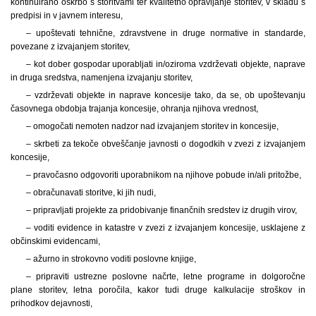
kontinuirano oskrbo s storitvami ter kvalitetno opravljanje storitev, v skladu s
predpisi in v javnem interesu,
– upoštevati tehnične, zdravstvene in druge normative in standarde,
povezane z izvajanjem storitev,
– kot dober gospodar uporabljati in/oziroma vzdrževati objekte, naprave
in druga sredstva, namenjena izvajanju storitev,
– vzdrževati objekte in naprave koncesije tako, da se, ob upoštevanju
časovnega obdobja trajanja koncesije, ohranja njihova vrednost,
– omogočati nemoten nadzor nad izvajanjem storitev in koncesije,
– skrbeti za tekoče obveščanje javnosti o dogodkih v zvezi z izvajanjem
koncesije,
– pravočasno odgovoriti uporabnikom na njihove pobude in/ali pritožbe,
– obračunavati storitve, ki jih nudi,
– pripravljati projekte za pridobivanje finančnih sredstev iz drugih virov,
– voditi evidence in katastre v zvezi z izvajanjem koncesije, usklajene z
občinskimi evidencami,
– ažurno in strokovno voditi poslovne knjige,
– pripraviti ustrezne poslovne načrte, letne programe in dolgoročne
plane storitev, letna poročila, kakor tudi druge kalkulacije stroškov in
prihodkov dejavnosti,