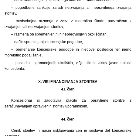
– pogodbene sankcije zaradi neizvajanja ali nepravilnega izvajanja
storitev,
– medsebojna razmerja v zvezi z morebitno škodo, povzročeno z
izvajanjem ali neizvajanjem storitev,
– razmerja ob spremenjenih in nepredvidljivih okoliščinah,
– način spreminjanja koncesijske pogodbe,
– prenehanje koncesijske pogodbe in njegove posledice ter njeno
morebitno podaljšanje,
– posledice spremenjenih okoliščin, višje sile in aktov javne oblasti
koncedenta.
X. VIRI FINANCIRANJA STORITEV
43. člen
Koncesionar si zagotavlja plačilo za opravljene storitve z
zaračunavanjem opravljenih storitev uporabnikom.
44. člen
Cenik storitev in način usklajevanja cen je sestavni del koncesijske