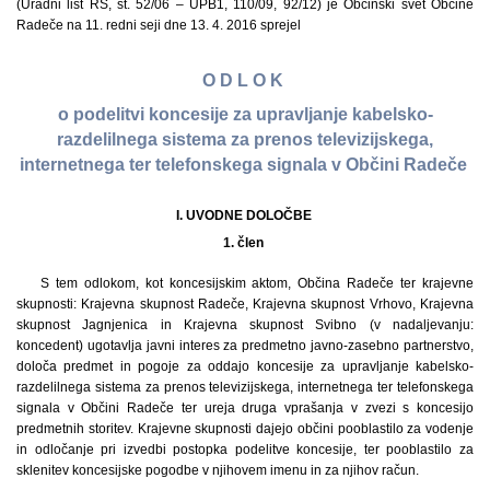
(Uradni list RS, št. 52/06 – UPB1, 110/09, 92/12) je Občinski svet Občine
Radeče na 11. redni seji dne 13. 4. 2016 sprejel
O D L O K
o podelitvi koncesije za upravljanje kabelsko-
razdelilnega sistema za prenos televizijskega,
internetnega ter telefonskega signala v Občini Radeče
I. UVODNE DOLOČBE
1. člen
S tem odlokom, kot koncesijskim aktom, Občina Radeče ter krajevne
skupnosti: Krajevna skupnost Radeče, Krajevna skupnost Vrhovo, Krajevna
skupnost Jagnjenica in Krajevna skupnost Svibno (v nadaljevanju:
koncedent) ugotavlja javni interes za predmetno javno-zasebno partnerstvo,
določa predmet in pogoje za oddajo koncesije za upravljanje kabelsko-
razdelilnega sistema za prenos televizijskega, internetnega ter telefonskega
signala v Občini Radeče ter ureja druga vprašanja v zvezi s koncesijo
predmetnih storitev. Krajevne skupnosti dajejo občini pooblastilo za vodenje
in odločanje pri izvedbi postopka podelitve koncesije, ter pooblastilo za
sklenitev koncesijske pogodbe v njihovem imenu in za njihov račun.