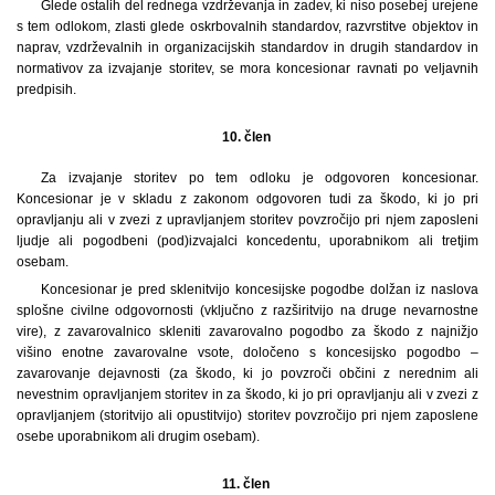
Glede ostalih del rednega vzdrževanja in zadev, ki niso posebej urejene
s tem odlokom, zlasti glede oskrbovalnih standardov, razvrstitve objektov in
naprav, vzdrževalnih in organizacijskih standardov in drugih standardov in
normativov za izvajanje storitev, se mora koncesionar ravnati po veljavnih
predpisih.
10. člen
Za izvajanje storitev po tem odloku je odgovoren koncesionar.
Koncesionar je v skladu z zakonom odgovoren tudi za škodo, ki jo pri
opravljanju ali v zvezi z upravljanjem storitev povzročijo pri njem zaposleni
ljudje ali pogodbeni (pod)izvajalci koncedentu, uporabnikom ali tretjim
osebam.
Koncesionar je pred sklenitvijo koncesijske pogodbe dolžan iz naslova
splošne civilne odgovornosti (vključno z razširitvijo na druge nevarnostne
vire), z zavarovalnico skleniti zavarovalno pogodbo za škodo z najnižjo
višino enotne zavarovalne vsote, določeno s koncesijsko pogodbo –
zavarovanje dejavnosti (za škodo, ki jo povzroči občini z nerednim ali
nevestnim opravljanjem storitev in za škodo, ki jo pri opravljanju ali v zvezi z
opravljanjem (storitvijo ali opustitvijo) storitev povzročijo pri njem zaposlene
osebe uporabnikom ali drugim osebam).
11. člen