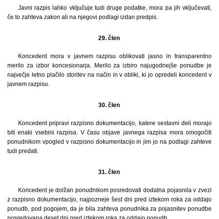
Javni razpis lahko vključuje tudi druge podatke, mora pa jih vključevati,
če to zahteva zakon ali na njegovi podlagi izdan predpis.
29. člen
Koncedent mora v javnem razpisu oblikovati jasno in transparentno
merilo za izbor koncesionarja. Merilo za izbiro najugodnejše ponudbe je
največje letno plačilo storitev na način in v obliki, ki jo opredeli koncedent v
javnem razpisu.
30. člen
Koncedent pripravi razpisno dokumentacijo, katere sestavni deli morajo
biti enaki vsebini razpisa. V času objave javnega razpisa mora omogočiti
ponudnikom vpogled v razpisno dokumentacijo in jim jo na podlagi zahteve
tudi predati.
31. člen
Koncedent je dolžan ponudnikom posredovati dodatna pojasnila v zvezi
z razpisno dokumentacijo, najpozneje šest dni pred iztekom roka za oddajo
ponudb, pod pogojem, da je bila zahteva ponudnika za pojasnitev ponudbe
posredovana deset dni pred iztekom roka za oddajo ponudb.