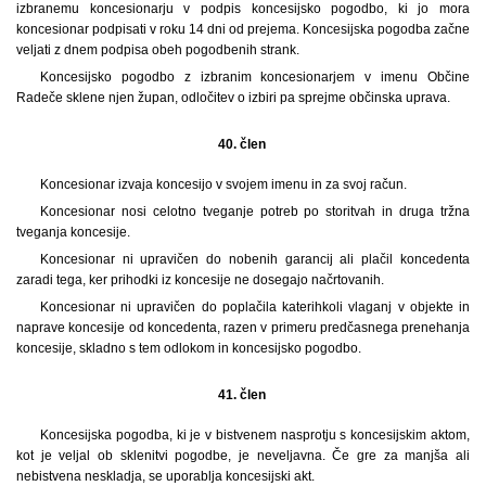
izbranemu koncesionarju v podpis koncesijsko pogodbo, ki jo mora
koncesionar podpisati v roku 14 dni od prejema. Koncesijska pogodba začne
veljati z dnem podpisa obeh pogodbenih strank.
Koncesijsko pogodbo z izbranim koncesionarjem v imenu Občine
Radeče sklene njen župan, odločitev o izbiri pa sprejme občinska uprava.
40. člen
Koncesionar izvaja koncesijo v svojem imenu in za svoj račun.
Koncesionar nosi celotno tveganje potreb po storitvah in druga tržna
tveganja koncesije.
Koncesionar ni upravičen do nobenih garancij ali plačil koncedenta
zaradi tega, ker prihodki iz koncesije ne dosegajo načrtovanih.
Koncesionar ni upravičen do poplačila katerihkoli vlaganj v objekte in
naprave koncesije od koncedenta, razen v primeru predčasnega prenehanja
koncesije, skladno s tem odlokom in koncesijsko pogodbo.
41. člen
Koncesijska pogodba, ki je v bistvenem nasprotju s koncesijskim aktom,
kot je veljal ob sklenitvi pogodbe, je neveljavna. Če gre za manjša ali
nebistvena neskladja, se uporablja koncesijski akt.