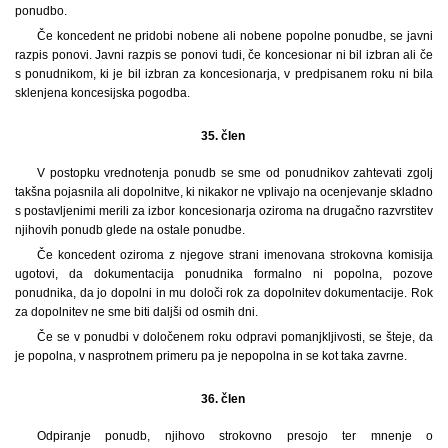
ponudbo.
Če koncedent ne pridobi nobene ali nobene popolne ponudbe, se javni
razpis ponovi. Javni razpis se ponovi tudi, če koncesionar ni bil izbran ali če
s ponudnikom, ki je bil izbran za koncesionarja, v predpisanem roku ni bila
sklenjena koncesijska pogodba.
35. člen
V postopku vrednotenja ponudb se sme od ponudnikov zahtevati zgolj
takšna pojasnila ali dopolnitve, ki nikakor ne vplivajo na ocenjevanje skladno
s postavljenimi merili za izbor koncesionarja oziroma na drugačno razvrstitev
njihovih ponudb glede na ostale ponudbe.
Če koncedent oziroma z njegove strani imenovana strokovna komisija
ugotovi, da dokumentacija ponudnika formalno ni popolna, pozove
ponudnika, da jo dopolni in mu določi rok za dopolnitev dokumentacije. Rok
za dopolnitev ne sme biti daljši od osmih dni.
Če se v ponudbi v določenem roku odpravi pomanjkljivosti, se šteje, da
je popolna, v nasprotnem primeru pa je nepopolna in se kot taka zavrne.
36. člen
Odpiranje ponudb, njihovo strokovno presojo ter mnenje o