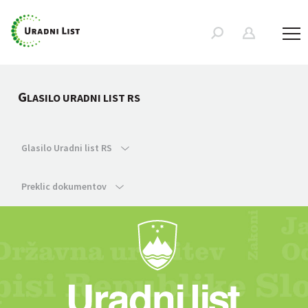
G
LASILO URADNI LIST RS
Glasilo Uradni list RS
Preklic dokumentov