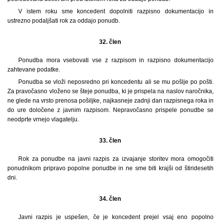
V istem roku sme koncedent dopolniti razpisno dokumentacijo in
ustrezno podaljšati rok za oddajo ponudb.
32. člen
Ponudba mora vsebovati vse z razpisom in razpisno dokumentacijo
zahtevane podatke.
Ponudba se vloži neposredno pri koncedentu ali se mu pošlje po pošti.
Za pravočasno vloženo se šteje ponudba, ki je prispela na naslov naročnika,
ne glede na vrsto prenosa pošiljke, najkasneje zadnji dan razpisnega roka in
do ure določene z javnim razpisom. Nepravočasno prispele ponudbe se
neodprte vrnejo vlagatelju.
33. člen
Rok za ponudbe na javni razpis za izvajanje storitev mora omogočiti
ponudnikom pripravo popolne ponudbe in ne sme biti krajši od štiridesetih
dni.
34. člen
Javni razpis je uspešen, če je koncedent prejel vsaj eno popolno