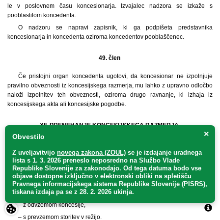
le v poslovnem času koncesionarja. Izvajalec nadzora se izkaže s
pooblastilom koncedenta.
O nadzoru se napravi zapisnik, ki ga podpišeta predstavnika
koncesionarja in koncedenta oziroma koncedentov pooblaščenec.
49. člen
Če pristojni organ koncedenta ugotovi, da koncesionar ne izpolnjuje
pravilno obveznosti iz koncesijskega razmerja, mu lahko z upravno odločbo
naloži izpolnitev teh obveznosti, oziroma drugo ravnanje, ki izhaja iz
koncesijskega akta ali koncesijske pogodbe.
XII. PRENEHANJE KONCESIJSKEGA RAZMERJA
×
Obvestilo
50. člen
Z uveljavitvijo
novega zakona (ZOUL)
se je
izdajanje uradnega
Koncesijsko razmerje preneha:
lista s 1. 3. 2026 preneslo
neposredno
na Službo Vlade
– s prenehanjem koncesijske pogodbe,
Republike Slovenije za zakonodajo
. Od tega datuma bodo vse
objave dostopne izključno v elektronski obliki na spletišču
– s prenehanjem koncesionarja,
Pravnega informacijskega sistema Republike Slovenije (PISRS),
tiskana izdaja pa se z 28. 2. 2026 ukinja.
– z odkupom koncesije,
– z odvzemom koncesije,
– s prevzemom storitev v režijo.