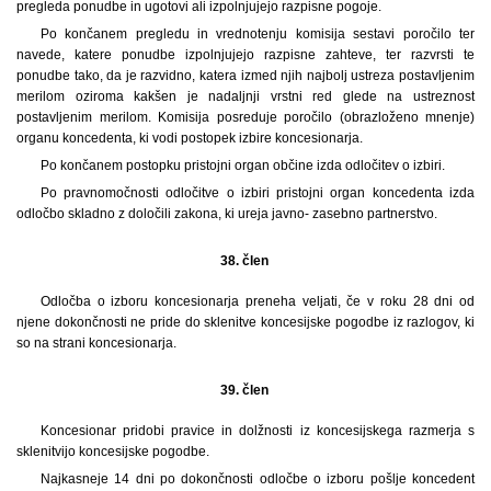
pregleda ponudbe in ugotovi ali izpolnjujejo razpisne pogoje.
Po končanem pregledu in vrednotenju komisija sestavi poročilo ter
navede, katere ponudbe izpolnjujejo razpisne zahteve, ter razvrsti te
ponudbe tako, da je razvidno, katera izmed njih najbolj ustreza postavljenim
merilom oziroma kakšen je nadaljnji vrstni red glede na ustreznost
postavljenim merilom. Komisija posreduje poročilo (obrazloženo mnenje)
organu koncedenta, ki vodi postopek izbire koncesionarja.
Po končanem postopku pristojni organ občine izda odločitev o izbiri.
Po pravnomočnosti odločitve o izbiri pristojni organ koncedenta izda
odločbo skladno z določili zakona, ki ureja javno- zasebno partnerstvo.
38. člen
Odločba o izboru koncesionarja preneha veljati, če v roku 28 dni od
njene dokončnosti ne pride do sklenitve koncesijske pogodbe iz razlogov, ki
so na strani koncesionarja.
39. člen
Koncesionar pridobi pravice in dolžnosti iz koncesijskega razmerja s
sklenitvijo koncesijske pogodbe.
Najkasneje 14 dni po dokončnosti odločbe o izboru pošlje koncedent