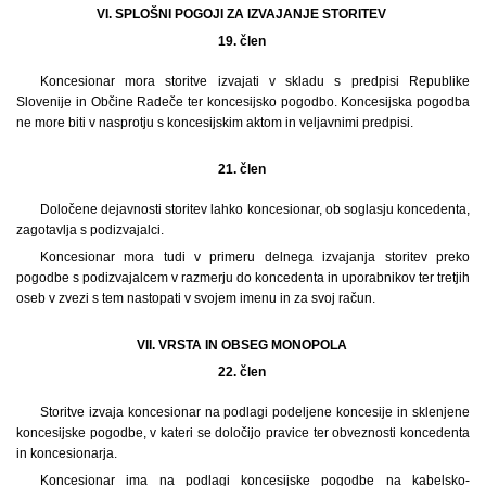
VI. SPLOŠNI POGOJI ZA IZVAJANJE STORITEV
19. člen
Koncesionar mora storitve izvajati v skladu s predpisi Republike
Slovenije in Občine Radeče ter koncesijsko pogodbo. Koncesijska pogodba
ne more biti v nasprotju s koncesijskim aktom in veljavnimi predpisi.
21. člen
Določene dejavnosti storitev lahko koncesionar, ob soglasju koncedenta,
zagotavlja s podizvajalci.
Koncesionar mora tudi v primeru delnega izvajanja storitev preko
pogodbe s podizvajalcem v razmerju do koncedenta in uporabnikov ter tretjih
oseb v zvezi s tem nastopati v svojem imenu in za svoj račun.
VII. VRSTA IN OBSEG MONOPOLA
22. člen
Storitve izvaja koncesionar na podlagi podeljene koncesije in sklenjene
koncesijske pogodbe, v kateri se določijo pravice ter obveznosti koncedenta
in koncesionarja.
Koncesionar ima na podlagi koncesijske pogodbe na kabelsko-