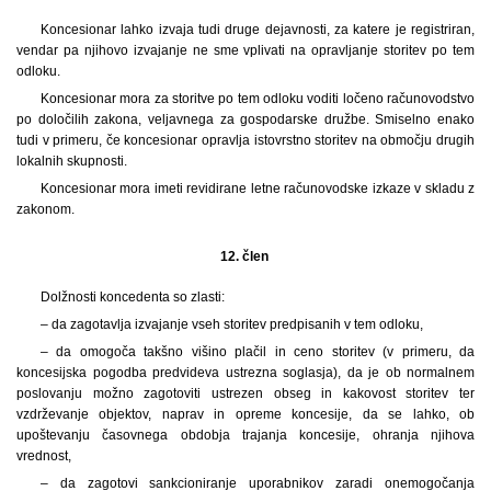
Koncesionar lahko izvaja tudi druge dejavnosti, za katere je registriran,
vendar pa njihovo izvajanje ne sme vplivati na opravljanje storitev po tem
odloku.
Koncesionar mora za storitve po tem odloku voditi ločeno računovodstvo
po določilih zakona, veljavnega za gospodarske družbe. Smiselno enako
tudi v primeru, če koncesionar opravlja istovrstno storitev na območju drugih
lokalnih skupnosti.
Koncesionar mora imeti revidirane letne računovodske izkaze v skladu z
zakonom.
12. člen
Dolžnosti koncedenta so zlasti:
– da zagotavlja izvajanje vseh storitev predpisanih v tem odloku,
– da omogoča takšno višino plačil in ceno storitev (v primeru, da
koncesijska pogodba predvideva ustrezna soglasja), da je ob normalnem
poslovanju možno zagotoviti ustrezen obseg in kakovost storitev ter
vzdrževanje objektov, naprav in opreme koncesije, da se lahko, ob
upoštevanju časovnega obdobja trajanja koncesije, ohranja njihova
vrednost,
– da zagotovi sankcioniranje uporabnikov zaradi onemogočanja