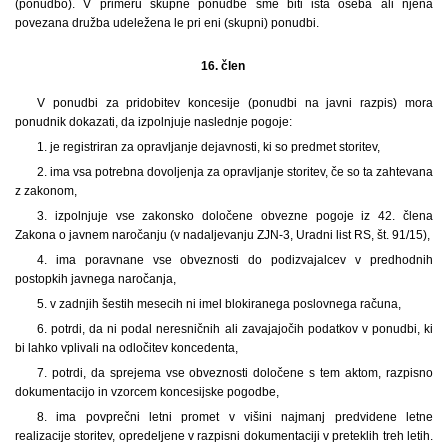
(ponudbo). V primeru skupne ponudbe sme biti ista oseba ali njena
povezana družba udeležena le pri eni (skupni) ponudbi.
16. člen
V ponudbi za pridobitev koncesije (ponudbi na javni razpis) mora
ponudnik dokazati, da izpolnjuje naslednje pogoje:
1. je registriran za opravljanje dejavnosti, ki so predmet storitev,
2. ima vsa potrebna dovoljenja za opravljanje storitev, če so ta zahtevana
z zakonom,
3. izpolnjuje vse zakonsko določene obvezne pogoje iz 42. člena
Zakona o javnem naročanju (v nadaljevanju ZJN-3, Uradni list RS, št. 91/15),
4. ima poravnane vse obveznosti do podizvajalcev v predhodnih
postopkih javnega naročanja,
5. v zadnjih šestih mesecih ni imel blokiranega poslovnega računa,
6. potrdi, da ni podal neresničnih ali zavajajočih podatkov v ponudbi, ki
bi lahko vplivali na odločitev koncedenta,
7. potrdi, da sprejema vse obveznosti določene s tem aktom, razpisno
dokumentacijo in vzorcem koncesijske pogodbe,
8. ima povprečni letni promet v višini najmanj predvidene letne
realizacije storitev, opredeljene v razpisni dokumentaciji v preteklih treh letih.